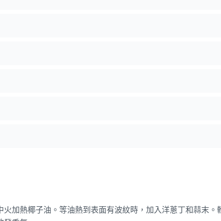
中火加熱椰子油。等油熱到表面有波紋時，加入洋蔥丁和蒜末。輕