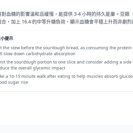
餐對血糖的影響溫和且緩慢，能提供 3-4 小時的持久能量。豆
組合，加上 16.4 的中等升糖負荷，顯示血糖會平穩上升而非劇
糖小提示
t the stew before the sourdough bread, as consuming the protein a
ll slow down carbohydrate absorption
mit the sourdough portion to one slice and consider adding a side 
duce the overall glycemic impact
ke a 10-15 minute walk after eating to help muscles absorb gluco
ood sugar rise