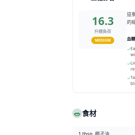
這
16.3
的
升糖負荷
血
MEDIUM
Ea
✓
wi
Li
✓
re
Ta
✓
bl
🥗
食材
1 tbsp
椰子油