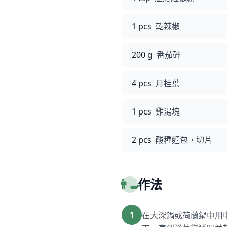
1 pcs
乾辣椒
200 g
番茄碎
4 pcs
月桂葉
1 pcs
雞湯塊
2 pcs
酸種麵包，切片
👨‍🍳
作法
1
在大深鍋或荷蘭鍋中用