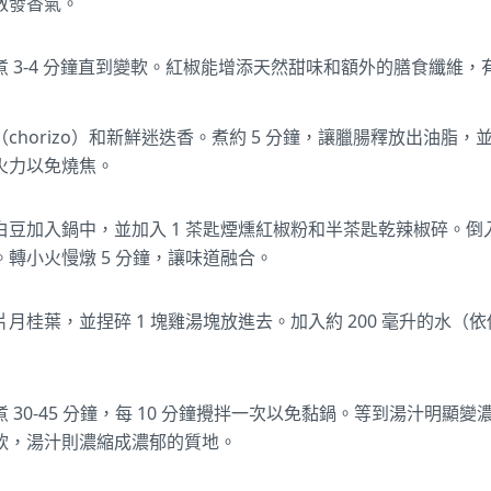
散發香氣。
 3-4 分鐘直到變軟。紅椒能增添天然甜味和額外的膳食纖維
chorizo）和新鮮迷迭香。煮約 5 分鐘，讓臘腸釋放出油脂
火力以免燒焦。
豆加入鍋中，並加入 1 茶匙煙燻紅椒粉和半茶匙乾辣椒碎。倒入
轉小火慢燉 5 分鐘，讓味道融合。
2 片月桂葉，並捏碎 1 塊雞湯塊放進去。加入約 200 毫升的水
 30-45 分鐘，每 10 分鐘攪拌一次以免黏鍋。等到湯汁明顯
軟，湯汁則濃縮成濃郁的質地。