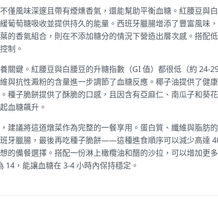
不僅風味深邃且帶有煙燻香氣，還能幫助平衡血糖。紅腰豆與白
緩葡萄糖吸收並提供持久的能量。西班牙臘腸增添了豐富風味，
葉的香氣組合，則在不添加糖分的情況下營造出層次感。搭配低
控制。
關鍵。紅腰豆與白腰豆的升糖指數（GI 值）都很低（約 24-
維與抗性澱粉的含量進一步調節了血糖反應。椰子油提供了健康
。種子脆餅提供了酥脆的口感，且因含有亞麻仁、南瓜子和葵花
起血糖飆升。
，建議將這道燉菜作為完整的一餐享用。蛋白質、纖維與脂肪的
班牙臘腸，最後再吃種子脆餅——這種進食順序可以減少高達 4
想的備餐選擇。搭配一份淋上橄欖油和醋的沙拉，可以增加更多
 14，能讓血糖在 3-4 小時內保持穩定。