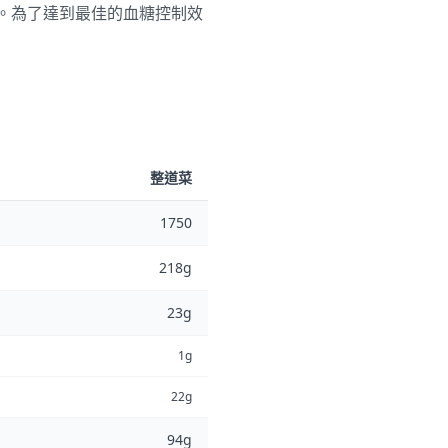
）。為了達到最佳的血糖控制效
整道菜
1750
218g
23g
1g
22g
94g