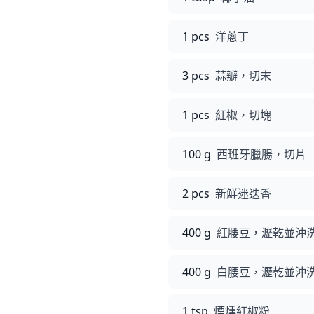
1 pcs
洋蔥丁
3 pcs
蒜瓣，切末
1 pcs
紅椒，切塊
100 g
西班牙臘腸，切片
2 pcs
新鮮迷迭香
400 g
紅腰豆，瀝乾並沖
400 g
白腰豆，瀝乾並沖
1 tsp
煙燻紅椒粉