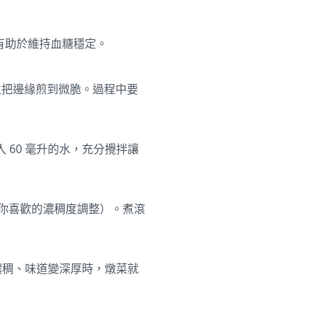
，有助於維持血糖穩定。
，並把邊緣煎到微脆。過程中要
 60 毫升的水，充分攪拌讓
（依你喜歡的濃稠度調整）。煮滾
變濃稠、味道變深厚時，燉菜就