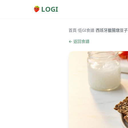
LOGI
首頁
/
低GI食譜
/
西班牙臘腸燉豆子
← 返回食譜