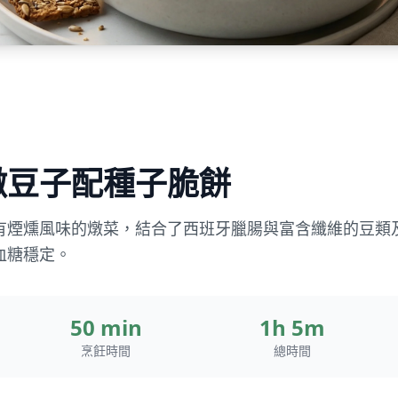
燉豆子配種子脆餅
有煙燻風味的燉菜，結合了西班牙臘腸與富含纖維的豆類
血糖穩定。
50 min
1h 5m
烹飪時間
總時間