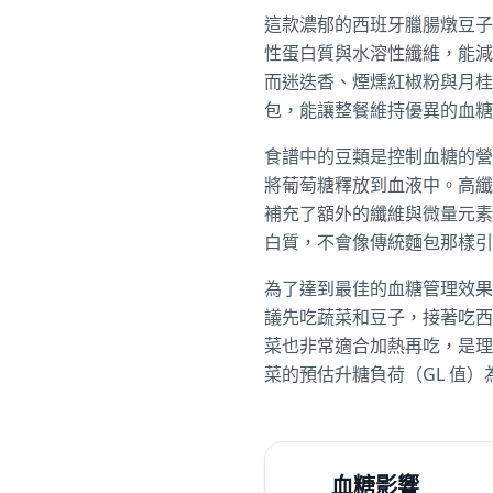
這款濃郁的西班牙臘腸燉豆子
性蛋白質與水溶性纖維，能減
而迷迭香、煙燻紅椒粉與月桂
包，能讓整餐維持優異的血糖
食譜中的豆類是控制血糖的營養
將葡萄糖釋放到血液中。高纖
補充了額外的纖維與微量元素
白質，不會像傳統麵包那樣引
為了達到最佳的血糖管理效果
議先吃蔬菜和豆子，接著吃西
菜也非常適合加熱再吃，是理
菜的預估升糖負荷（GL 值）為
血糖影響