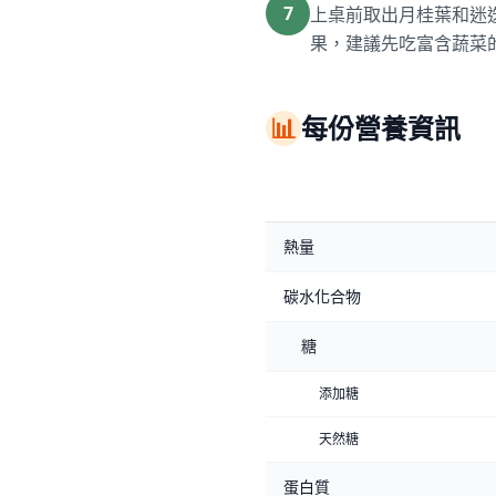
7
上桌前取出月桂葉和迷迭
果，建議先吃富含蔬菜
📊
每份營養資訊
熱量
碳水化合物
糖
添加糖
天然糖
蛋白質