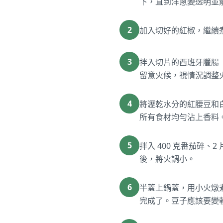
下，直到洋蔥變透明並
2
加入切好的紅椒，繼續煮
3
拌入切片的西班牙臘腸（
留意火候，視情況調整
4
將瀝乾水分的紅腰豆和白
所有食材均勻沾上香料。
5
拌入 400 克番茄碎、
後，將火調小。
6
半蓋上鍋蓋，用小火燉煮
完成了。豆子應該要變