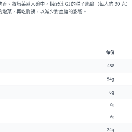
香。將燉菜舀入碗中，搭配低 GI 的種子脆餅（每人約 30 克
的燉菜，再吃脆餅，以減少對血糖的影響。
每份
438
54g
6g
0g
6g
24g