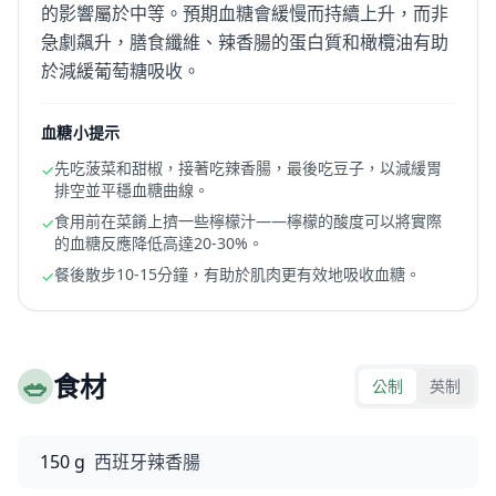
的影響屬於中等。預期血糖會緩慢而持續上升，而非
急劇飆升，膳食纖維、辣香腸的蛋白質和橄欖油有助
於減緩葡萄糖吸收。
血糖小提示
先吃菠菜和甜椒，接著吃辣香腸，最後吃豆子，以減緩胃
✓
排空並平穩血糖曲線。
食用前在菜餚上擠一些檸檬汁——檸檬的酸度可以將實際
✓
的血糖反應降低高達20-30%。
餐後散步10-15分鐘，有助於肌肉更有效地吸收血糖。
✓
🥗
食材
公制
英制
150 g
西班牙辣香腸