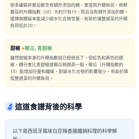
很多罐裝碎番茄都含有額外添加的糖，會提高升糖負荷。新鮮
番茄的升糖指數（GI）大約只有15，而且沒有額外添加的糖。
選擇無糖版本能減少碳水化合物含量，有助於讓整道菜的升糖
負荷低於20。
甜椒
→
櫛瓜, 青甜椒
雖然甜椒本身的升糖指數就已經很低了，但紅色和黃色的甜
椒，糖分會比青甜椒或櫛瓜稍微高一點。櫛瓜（升糖指數約
15）能增加份量和纖維，對碳水化合物的影響很小，有助於降
低整道菜的升糖負荷。
🔬
這道食譜背後的科學
以下是西班牙風味白豆辣香腸鐵鍋料理的科學解