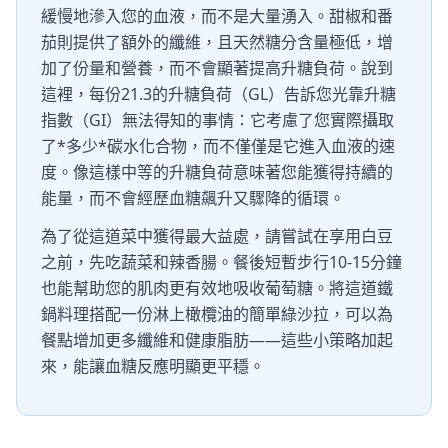
緩慢地滲入您的血液，而不是大量湧入。甜椒和番
茄則提供了額外的纖維，且天然糖分含量極低，增
加了份量和營養，而不會顯著提高升糖負荷。說到
這裡，每份21.3的升糖負荷（GL）告訴您光靠升糖
指數（GI）無法得知的事情：它考慮了您實際攝取
了*多少*碳水化合物，而不僅僅是它進入血液的速
度。像這樣中等的升糖負荷意味著您能獲得持續的
能量，而不會經歷血糖飆升又驟降的循環。
為了從這道菜中獲得最大益處，請嘗試在享用白豆
之前，先吃蔬菜和辣香腸。餐後短暫步行10-15分鐘
也能幫助您的肌肉更有效地吸收葡萄糖。將這道鐵
鍋料理搭配一份淋上橄欖油的簡單綠沙拉，可以為
餐點增加更多纖維和健康脂肪——這些小策略加起
來，能讓血糖反應明顯更平穩。