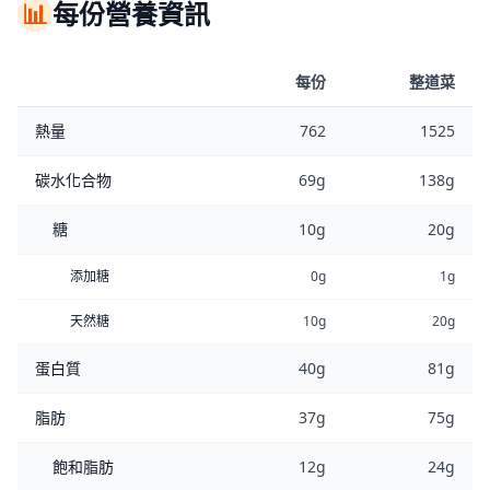
📊
每份營養資訊
每份
整道菜
熱量
762
1525
碳水化合物
69g
138g
糖
10g
20g
添加糖
0g
1g
天然糖
10g
20g
蛋白質
40g
81g
脂肪
37g
75g
飽和脂肪
12g
24g