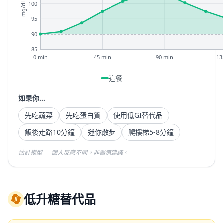
100
mg/dL
95
90
85
0 min
45 min
90 min
13
這餐
如果你...
先吃蔬菜
先吃蛋白質
使用低GI替代品
飯後走路10分鐘
迷你散步
爬樓梯5-8分鐘
估計模型 — 個人反應不同。非醫療建議。
🔄
低升糖替代品