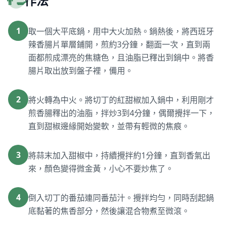
👨‍🍳
作法
1
取一個大平底鍋，用中大火加熱。鍋熱後，將西班牙
辣香腸片單層鋪開，煎約3分鐘，翻面一次，直到兩
面都煎成漂亮的焦糖色，且油脂已釋出到鍋中。將香
腸片取出放到盤子裡，備用。
2
將火轉為中火。將切丁的紅甜椒加入鍋中，利用剛才
煎香腸釋出的油脂，拌炒3到4分鐘，偶爾攪拌一下，
直到甜椒邊緣開始變軟，並帶有輕微的焦痕。
3
將蒜末加入甜椒中，持續攪拌約1分鐘，直到香氣出
來，顏色變得微金黃，小心不要炒焦了。
4
倒入切丁的番茄連同番茄汁。攪拌均勻，同時刮起鍋
底黏著的焦香部分，然後讓混合物煮至微滾。