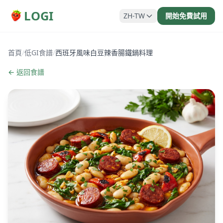
LOGI
ZH-TW
開始免費試用
首頁
/
低GI食譜
/
西班牙風味白豆辣香腸鐵鍋料理
← 返回食譜