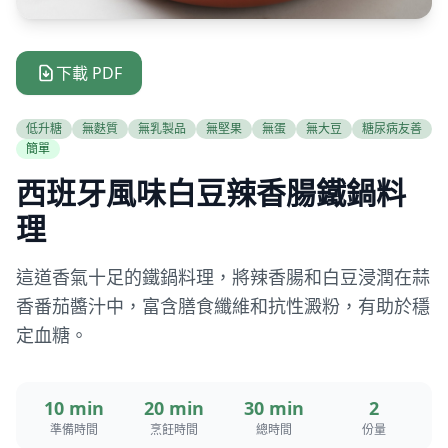
下載 PDF
低升糖
無麩質
無乳製品
無堅果
無蛋
無大豆
糖尿病友善
簡單
西班牙風味白豆辣香腸鐵鍋料
理
這道香氣十足的鐵鍋料理，將辣香腸和白豆浸潤在蒜
香番茄醬汁中，富含膳食纖維和抗性澱粉，有助於穩
定血糖。
10 min
20 min
30 min
2
準備時間
烹飪時間
總時間
份量