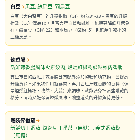
白豆
→
黑豆, 綠扁豆, 羽扇豆
白豆（大白腎豆）的升糖指數（GI）約為31-33。黑豆的升糖
指數（GI）僅為16，且富含蛋白質和纖維，能顯著降低升糖負
荷。綠扁豆（GI約22）和羽扇豆（GI約15）也能產生較小的
血糖反應。
辣香腸
→
新鮮辣香腸風味火雞絞肉, 煙燻紅椒粉調味雞肉香腸
有些市售的西班牙辣香腸含有額外添加的糖和填充物，會提高
升糖負荷。如果我們用新鮮肉，再用西班牙辣香腸的香料（像
是煙燻紅椒粉、孜然、大蒜）來調味，就能避免掉這些隱藏的
糖分，同時又能保留煙燻風味，讓整道菜的升糖負荷更低。
罐裝碎番茄
→
新鮮切丁番茄, 爐烤切丁番茄（無糖）, 義式番茄糊
（無糖）