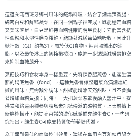
這道充滿西班牙鄉村風味的鐵鍋料理，結合了煙燻辣香腸、
綿密白豆和鮮豔蔬菜，在同一個鍋子裡完成，既能穩定血糖
又美味飽足。白豆是維持血糖健康的明星食材：它們富含抗
性澱粉和水溶性膳食纖維，能顯著減緩葡萄糖吸收，因此升
糖指數（GI）約為31，屬於低GI食物。辣香腸煸出的油
脂，以及最後淋上的初榨橄欖油，能進一步透過減緩胃排空
來抑制血糖飆升。
烹飪技巧和食材本身一樣重要。先將辣香腸煎香，能產生濃
郁的鍋底焦香（fond），這種焦香會讓整道菜充滿煙燻紅
椒的風味，無需額外調味。甜椒能增添天然甜味，且不會顯
著增加血糖負擔；同時，一大把菠菜煮軟後融入醬汁中，提
供鎂和鉻這兩種參與胰島素訊號傳遞的礦物質。上桌前擠上
新鮮檸檬汁，能提亮菜餚的濃郁感並補充維生素C，一些研
究指出，維生素C可能支持餐後葡萄糖代謝。
為了達到最佳的血糖控制效果，建議在享用白豆和辣香腸之