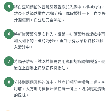
5
將白豆和預留的西班牙辣香腸加入鍋中。攪拌均勻，
然後不蓋鍋蓋燉煮7到8分鐘，偶爾攪拌一下，直到醬
汁變濃稠，白豆也完全熱透。
6
將新鮮菠菜分兩次拌入，讓第一批菠菜稍微塌軟後再
加入剩下的。煮約2分鐘，直到所有菠菜都變軟並融
入醬汁中。
7
將鍋子離火。試吃並依需要用鹽和胡椒調整味道。最
後在上面淋上特級初榨橄欖油。
8
分裝到兩個溫熱的碗中，並立即搭配檸檬角上桌。享
用前，大方地將檸檬汁擠在每一份上，增添明亮清新
的風味。