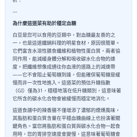
析：
---
為什麼這道菜有助於穩定血糖
白豆是您可以食用的豆類中，對血糖最友善的之
一，也是這道鐵鍋料理的明星食材，原因很簡單。
它們富含水溶性膳食纖維和植物性蛋白質，兩者協
同作用，能減緩身體分解和吸收碳水化合物的速
度。把纖維想像成通往你血液的道路上的減速帶
——它不會阻止葡萄糖到達，但能確保葡萄糖是緩
慢而非一次性地進入。這道菜的預估升糖指數
（GI）僅為31，穩穩地落在低升糖類別，這意味著
它所含的碳水化合物會被緩慢而穩定地消化。
這道食譜中的辣香腸不僅增添了濃郁的煙燻風味，
其脂肪和蛋白質含量在平穩血糖曲線上也扮演著關
鍵角色。當您將脂肪和蛋白質與碳水化合物一起食
用時，您的胃排空速度會變慢，這意味著葡萄糖會