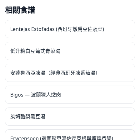
相關食譜
Lentejas Estofadas (西班牙燉扁豆佐蔬菜)
低升糖白豆葡式青菜湯
安達魯西亞凍湯（經典西班牙凍番茄湯）
Bigos — 波蘭獵人燉肉
萊姆酪梨黑豆湯
Erwtensoep (荷蘭豌豆湯佐芹菜根與煙燻香腸)