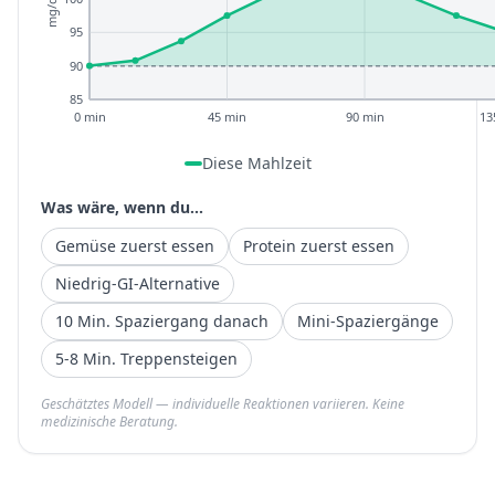
mg/dL
95
90
85
0 min
45 min
90 min
13
Diese Mahlzeit
Was wäre, wenn du...
Gemüse zuerst essen
Protein zuerst essen
Niedrig-GI-Alternative
10 Min. Spaziergang danach
Mini-Spaziergänge
5-8 Min. Treppensteigen
Geschätztes Modell — individuelle Reaktionen variieren. Keine
medizinische Beratung.