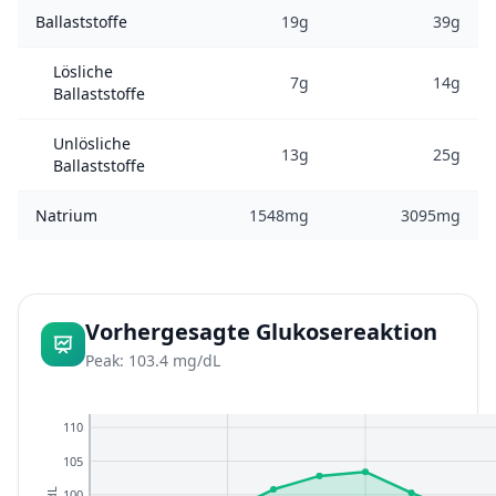
Ballaststoffe
19g
39g
Lösliche
7g
14g
Ballaststoffe
Unlösliche
13g
25g
Ballaststoffe
Natrium
1548mg
3095mg
Vorhergesagte Glukosereaktion
Peak: 103.4 mg/dL
110
105
100