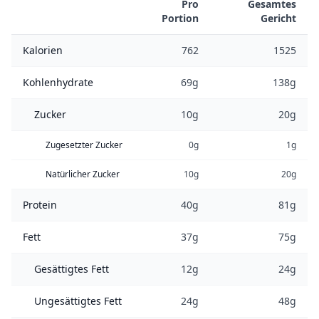
Pro
Gesamtes
Portion
Gericht
Kalorien
762
1525
Kohlenhydrate
69g
138g
Zucker
10g
20g
Zugesetzter Zucker
0g
1g
Natürlicher Zucker
10g
20g
Protein
40g
81g
Fett
37g
75g
Gesättigtes Fett
12g
24g
Ungesättigtes Fett
24g
48g