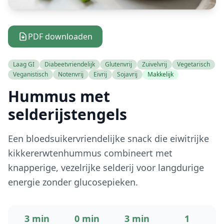
PDF downloaden
Laag GI
Diabeetvriendelijk
Glutenvrij
Zuivelvrij
Vegetarisch
Veganistisch
Notenvrij
Eivrij
Sojavrij
Makkelijk
Hummus met
selderijstengels
Een bloedsuikervriendelijke snack die eiwitrijke
kikkererwtenhummus combineert met
knapperige, vezelrijke selderij voor langdurige
energie zonder glucosepieken.
3 min
0 min
3 min
1