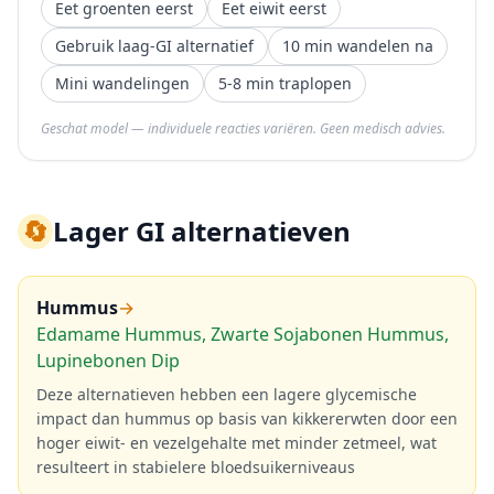
Eet groenten eerst
Eet eiwit eerst
Gebruik laag-GI alternatief
10 min wandelen na
Mini wandelingen
5-8 min traplopen
Geschat model — individuele reacties variëren. Geen medisch advies.
🔄
Lager GI alternatieven
Hummus
→
Edamame Hummus, Zwarte Sojabonen Hummus,
Lupinebonen Dip
Deze alternatieven hebben een lagere glycemische
impact dan hummus op basis van kikkererwten door een
hoger eiwit- en vezelgehalte met minder zetmeel, wat
resulteert in stabielere bloedsuikerniveaus