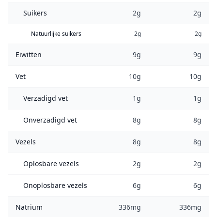
Suikers
2g
2g
Natuurlijke suikers
2g
2g
Eiwitten
9g
9g
Vet
10g
10g
Verzadigd vet
1g
1g
Onverzadigd vet
8g
8g
Vezels
8g
8g
Oplosbare vezels
2g
2g
Onoplosbare vezels
6g
6g
Natrium
336mg
336mg