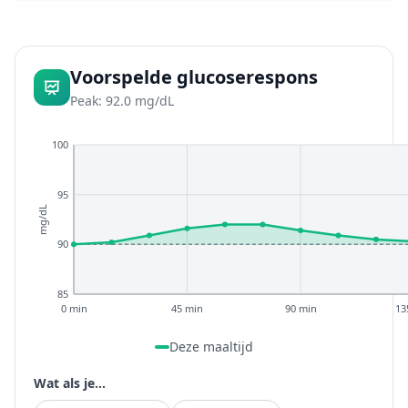
Voorspelde glucoserespons
Peak: 92.0 mg/dL
100
95
mg/dL
90
85
0 min
45 min
90 min
13
Deze maaltijd
Wat als je...