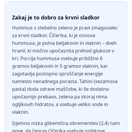
Zakaj je to dobro za krvni sladkor
Hummus s stebelno zeleno je pravi zmagovalec
za krvni sladkor. Čičerika, ki je osnova
hummusa, je polna beljakovin in vlaknin – dveh
hranil, ki močno upočasnita prehod glukoze v
kri. Porcija hummusa vsebuje približno 6
gramov beljakovin in 5 gramov vlaknin, kar
zagotavlja postopno sproščanje energije
namesto nenadnega porasta. Tahini (sezamova
pasta) doda zdrave maščobe, ki še dodatno
upočasnijo prebavo, zelena pa skoraj nima
ogljikovih hidratov, a vsebuje veliko vode in
vlaknin.
Izjemno nizka glikemična obremenitev (2,4) nam
pove, da čeprav čičerika vsebuje ogljikove