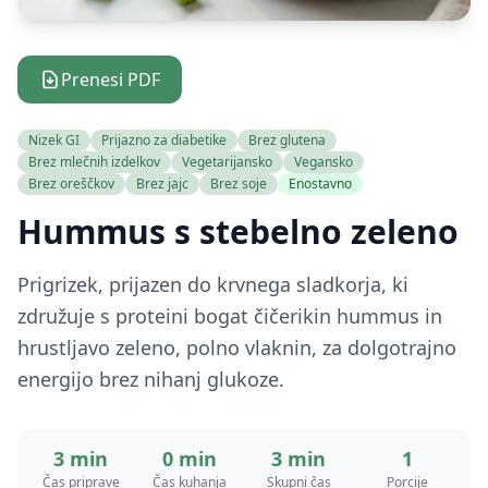
Prenesi PDF
Nizek GI
Prijazno za diabetike
Brez glutena
Brez mlečnih izdelkov
Vegetarijansko
Vegansko
Brez oreščkov
Brez jajc
Brez soje
Enostavno
Hummus s stebelno zeleno
Prigrizek, prijazen do krvnega sladkorja, ki
združuje s proteini bogat čičerikin hummus in
hrustljavo zeleno, polno vlaknin, za dolgotrajno
energijo brez nihanj glukoze.
3 min
0 min
3 min
1
Čas priprave
Čas kuhanja
Skupni čas
Porcije