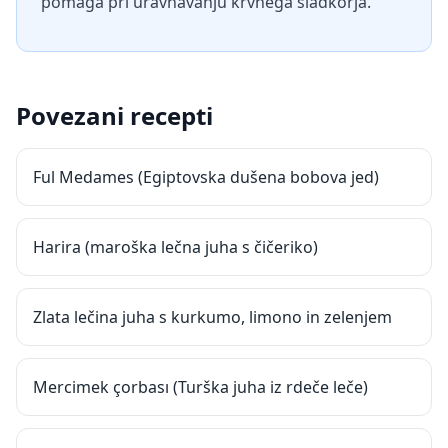
pomaga pri uravnavanju krvnega sladkorja.
Povezani recepti
Ful Medames (Egiptovska dušena bobova jed)
Harira (maroška lečna juha s čičeriko)
Zlata lečina juha s kurkumo, limono in zelenjem
Mercimek çorbası (Turška juha iz rdeče leče)