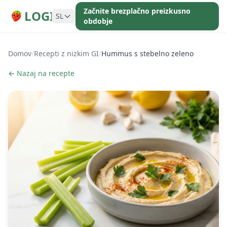
Začnite brezplačno preizkusno
LOGI
SL
obdobje
Domov
/
Recepti z nizkim GI
/
Hummus s stebelno zeleno
← Nazaj na recepte