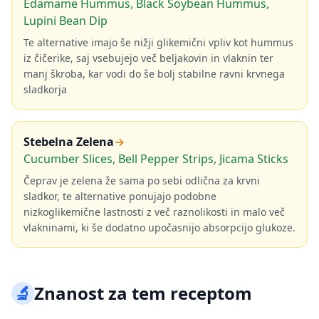
Edamame Hummus, Black Soybean Hummus,
Lupini Bean Dip
Te alternative imajo še nižji glikemični vpliv kot hummus
iz čičerike, saj vsebujejo več beljakovin in vlaknin ter
manj škroba, kar vodi do še bolj stabilne ravni krvnega
sladkorja
Stebelna Zelena
→
Cucumber Slices, Bell Pepper Strips, Jicama Sticks
Čeprav je zelena že sama po sebi odlična za krvni
sladkor, te alternative ponujajo podobne
nizkoglikemične lastnosti z več raznolikosti in malo več
vlakninami, ki še dodatno upočasnijo absorpcijo glukoze.
🔬
Znanost za tem receptom