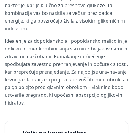
bakterije, kar je ključno za presnovo glukoze. Ta
kombinacija vas bo nasitila za več ur brez padca
energije, ki ga povzročajo živila z visokim glikemičnim
indeksom.
Idealen je za dopoldansko ali popoldansko malico in je
odličen primer kombiniranja vlaknin z beljakovinami in
zdravimi maščobami. Pomakanje in žvečenje
spodbujata zavestno prehranjevanje in občutek sitosti,
kar preprečuje prenajedanje. Za najboljše uravnavanje
krvnega sladkorja si prigrizek privoščite med obroki ali
pa ga pojejte pred glavnim obrokom – vlaknine bodo
ustvarile pregrado, ki upočasni absorpcijo ogljikovih
hidratov.
Vpliv na krvni sladkor