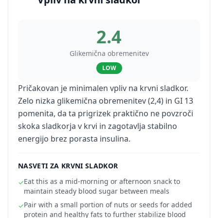
2.4
Glikemična obremenitev
LOW
Pričakovan je minimalen vpliv na krvni sladkor.
Zelo nizka glikemična obremenitev (2,4) in GI 13
pomenita, da ta prigrizek praktično ne povzroči
skoka sladkorja v krvi in zagotavlja stabilno
energijo brez porasta insulina.
NASVETI ZA KRVNI SLADKOR
Eat this as a mid-morning or afternoon snack to
✓
maintain steady blood sugar between meals
Pair with a small portion of nuts or seeds for added
✓
protein and healthy fats to further stabilize blood