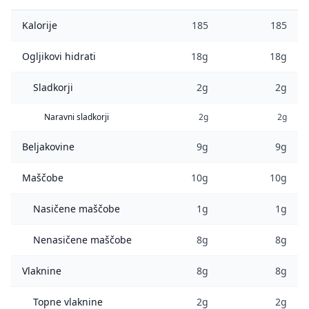
Kalorije
185
185
Ogljikovi hidrati
18g
18g
Sladkorji
2g
2g
Naravni sladkorji
2g
2g
Beljakovine
9g
9g
Maščobe
10g
10g
Nasičene maščobe
1g
1g
Nenasičene maščobe
8g
8g
Vlaknine
8g
8g
Topne vlaknine
2g
2g