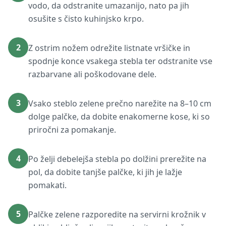
vodo, da odstranite umazanijo, nato pa jih
osušite s čisto kuhinjsko krpo.
2
Z ostrim nožem odrežite listnate vršičke in
spodnje konce vsakega stebla ter odstranite vse
razbarvane ali poškodovane dele.
3
Vsako steblo zelene prečno narežite na 8–10 cm
dolge palčke, da dobite enakomerne kose, ki so
priročni za pomakanje.
4
Po želji debelejša stebla po dolžini prerežite na
pol, da dobite tanjše palčke, ki jih je lažje
pomakati.
5
Palčke zelene razporedite na servirni krožnik v