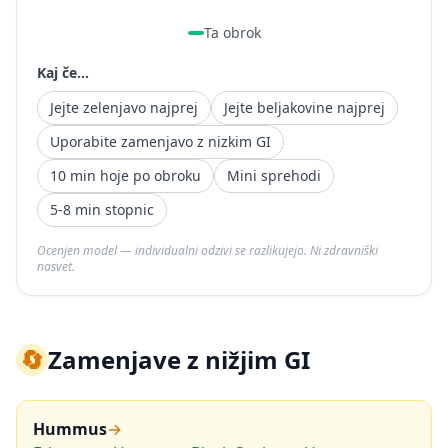
Ta obrok
Kaj če...
Jejte zelenjavo najprej
Jejte beljakovine najprej
Uporabite zamenjavo z nizkim GI
10 min hoje po obroku
Mini sprehodi
5-8 min stopnic
Ocenjen model — individualni odzivi se razlikujejo. Ni zdravniški
nasvet.
🔄
Zamenjave z nižjim GI
Hummus
→