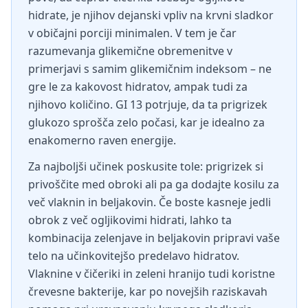
hidrate, je njihov dejanski vpliv na krvni sladkor
v običajni porciji minimalen. V tem je čar
razumevanja glikemične obremenitve v
primerjavi s samim glikemičnim indeksom – ne
gre le za kakovost hidratov, ampak tudi za
njihovo količino. GI 13 potrjuje, da ta prigrizek
glukozo sprošča zelo počasi, kar je idealno za
enakomerno raven energije.
Za najboljši učinek poskusite tole: prigrizek si
privoščite med obroki ali pa ga dodajte kosilu za
več vlaknin in beljakovin. Če boste kasneje jedli
obrok z več ogljikovimi hidrati, lahko ta
kombinacija zelenjave in beljakovin pripravi vaše
telo na učinkovitejšo predelavo hidratov.
Vlaknine v čičeriki in zeleni hranijo tudi koristne
črevesne bakterije, kar po novejših raziskavah