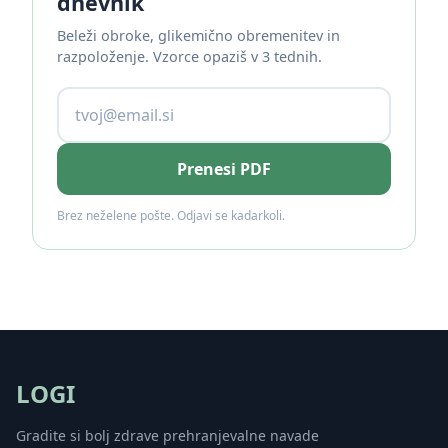
dnevnik
Beleži obroke, glikemično obremenitev in
razpoloženje. Vzorce opaziš v 3 tednih.
Prenesi PDF
Brez neželene pošte. Odjavi se kadarkoli.
LOGI
Gradite si bolj zdrave prehranjevalne navade