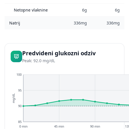
Netopne vlaknine
6g
6g
Natrij
336mg
336mg
Predvideni glukozni odziv
Peak: 92.0 mg/dL
100
95
mg/dL
90
85
0 min
45 min
90 min
13