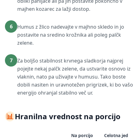
obliki pahljače ali pa jih postavite pokončno v
majhen kozarec za lažji dostop.
6
Humus z žlico nadevajte v majhno skledo in jo
postavite na sredino krožnika ali poleg palčk
zelene.
7
Za boljšo stabilnost krvnega sladkorja najprej
pojejte nekaj palčk zelene, da ustvarite osnovo iz
vlaknin, nato pa uživajte v humusu. Tako boste
dobili nasiten in uravnotežen prigrizek, ki bo vašo
energijo ohranjal stabilno več ur.
📊
Hranilna vrednost na porcijo
Na porcijo
Celotna jed