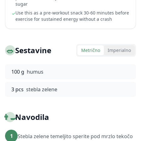
sugar
Use this as a pre-workout snack 30-60 minutes before
✓
exercise for sustained energy without a crash
🥗
Sestavine
Metrično
Imperialno
100 g
humus
3 pcs
stebla zelene
👨‍🍳
Navodila
1
Stebla zelene temeljito sperite pod mrzlo tekočo