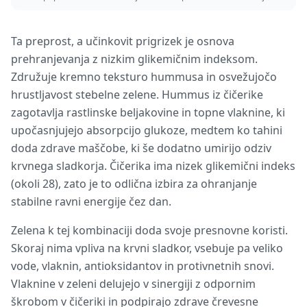
Ta preprost, a učinkovit prigrizek je osnova
prehranjevanja z nizkim glikemičnim indeksom.
Združuje kremno teksturo hummusa in osvežujočo
hrustljavost stebelne zelene. Hummus iz čičerike
zagotavlja rastlinske beljakovine in topne vlaknine, ki
upočasnjujejo absorpcijo glukoze, medtem ko tahini
doda zdrave maščobe, ki še dodatno umirijo odziv
krvnega sladkorja. Čičerika ima nizek glikemični indeks
(okoli 28), zato je to odlična izbira za ohranjanje
stabilne ravni energije čez dan.
Zelena k tej kombinaciji doda svoje presnovne koristi.
Skoraj nima vpliva na krvni sladkor, vsebuje pa veliko
vode, vlaknin, antioksidantov in protivnetnih snovi.
Vlaknine v zeleni delujejo v sinergiji z odpornim
škrobom v čičeriki in podpirajo zdrave črevesne