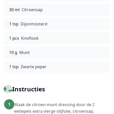
30 ml
Citroensap
1 tsp
Dijonmosterd
1 pcs
Knoflook
10 g
Munt
1 tsp
Zwarte peper
👨‍🍳
Instructies
1
Maak de citroen-munt dressing door de 2
eetlepels extra vierge olijfolie, citroensap,