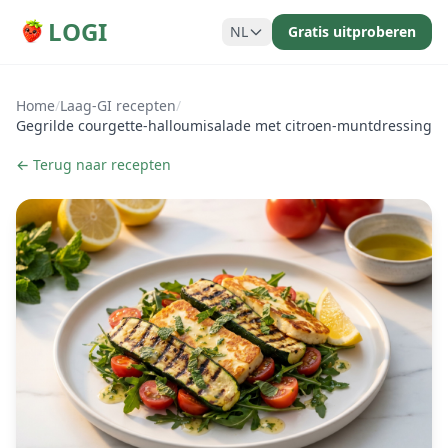
LOGI
NL
Gratis uitproberen
Home
/
Laag-GI recepten
/
Gegrilde courgette-halloumisalade met citroen-muntdressing
← Terug naar recepten