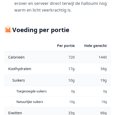
erover en serveer direct terwijl de halloumi nog
warm en licht veerkrachtig is.
📊
Voeding per portie
Per portie
Hele gerecht
Calorieën
720
1440
Koolhydraten
17g
34g
Suikers
10g
19g
Toegevoegde suikers
0g
0g
Natuurlijke suikers
10g
19g
Eiwitten
33g
66g