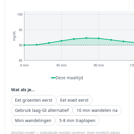
100
95
mg/dL
90
85
0 min
45 min
90 min
13
Deze maaltijd
Wat als je...
Eet groenten eerst
Eet eiwit eerst
Gebruik laag-GI alternatief
10 min wandelen na
Mini wandelingen
5-8 min traplopen
Geschat model — individuele reacties variëren. Geen medisch advies.