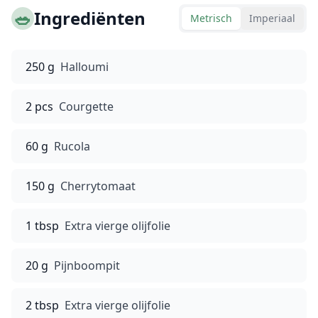
🥗
Ingrediënten
Metrisch
Imperiaal
250 g
Halloumi
2 pcs
Courgette
60 g
Rucola
150 g
Cherrytomaat
1 tbsp
Extra vierge olijfolie
20 g
Pijnboompit
2 tbsp
Extra vierge olijfolie