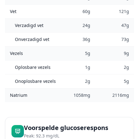
Vet
60g
121g
Verzadigd vet
24g
47g
Onverzadigd vet
36g
73g
Vezels
5g
9g
Oplosbare vezels
1g
2g
Onoplosbare vezels
2g
5g
Natrium
1058mg
2116mg
Voorspelde glucoserespons
Peak: 92.3 mg/dL