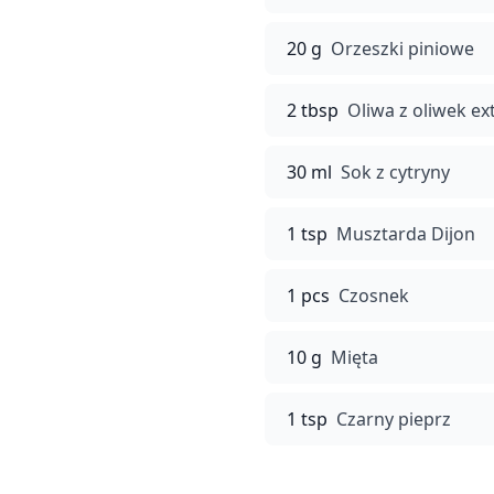
20 g
Orzeszki piniowe
2 tbsp
Oliwa z oliwek ext
30 ml
Sok z cytryny
1 tsp
Musztarda Dijon
1 pcs
Czosnek
10 g
Mięta
1 tsp
Czarny pieprz