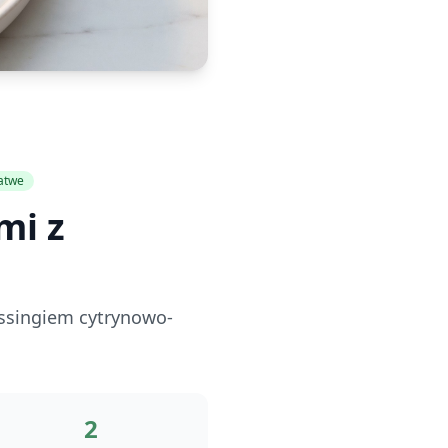
atwe
mi z
ressingiem cytrynowo-
2