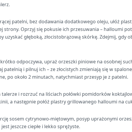
lerz.
ącej patelni, bez dodawania dodatkowego oleju, ułóż plastry
ej strony. Oprzyj się pokusie ich przesuwania – halloumi p
aby uzyskać głęboką, złocistobrązową skórkę. Zdejmij, gdy 
krótko odpoczywa, upraż orzeszki piniowe na osobnej such
j patelnią i pilnuj ich – ze złocistych zmieniają się w spalo
, po około 2 minutach, natychmiast przesyp je z patelni.
 talerze i rozrzuć na liściach połówki pomidorków koktajlo
inii, a następnie połóż plastry grillowanego halloumi na cuk
porcję sosem cytrynowo-miętowym, posyp uprażonymi orzes
jest jeszcze ciepłe i lekko sprężyste.