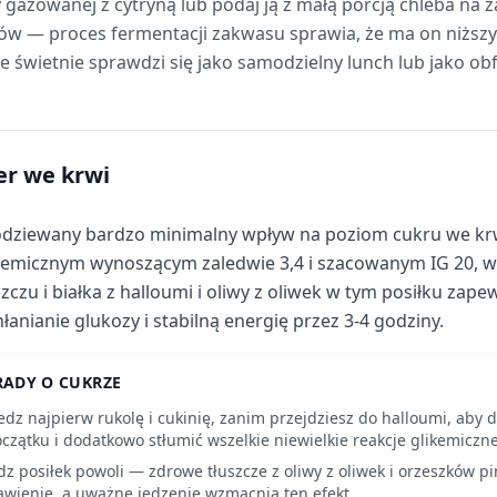
 gazowanej z cytryną lub podaj ją z małą porcją chleba na za
— proces fermentacji zakwasu sprawia, że ma on niższy 
e świetnie sprawdzi się jako samodzielny lunch lub jako ob
er we krwi
dziewany bardzo minimalny wpływ na poziom cukru we krw
kemicznym wynoszącym zaledwie 3,4 i szacowanym IG 20, 
szczu i białka z halloumi i oliwy z oliwek w tym posiłku zap
łanianie glukozy i stabilną energię przez 3-4 godziny.
RADY O CUKRZE
edz najpierw rukolę i cukinię, zanim przejdziesz do halloumi, aby 
czątku i dodatkowo stłumić wszelkie niewielkie reakcje glikemiczne
dz posiłek powoli — zdrowe tłuszcze z oliwy z oliwek i orzeszków p
awienie, a uważne jedzenie wzmacnia ten efekt.