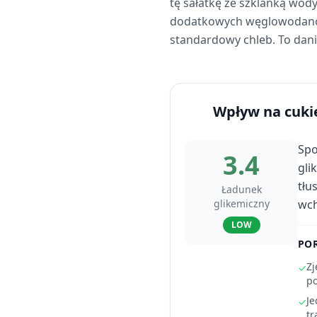
tę sałatkę ze szklanką wody
dodatkowych węglowodanów 
standardowy chleb. To dani
Wpływ na cuki
Spo
3.4
gli
tłu
Ładunek
glikemiczny
wch
LOW
PO
Zj
✓
po
Je
✓
tr