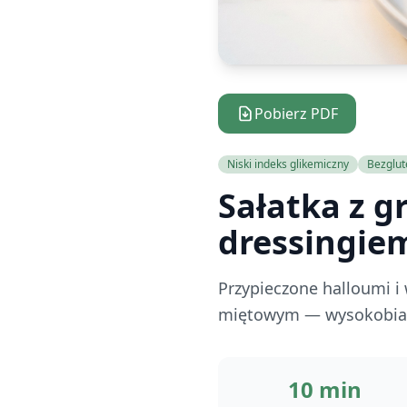
Pobierz PDF
Niski indeks glikemiczny
Bezglu
Sałatka z g
dressingie
Przypieczone halloumi i 
miętowym — wysokobiałk
10 min