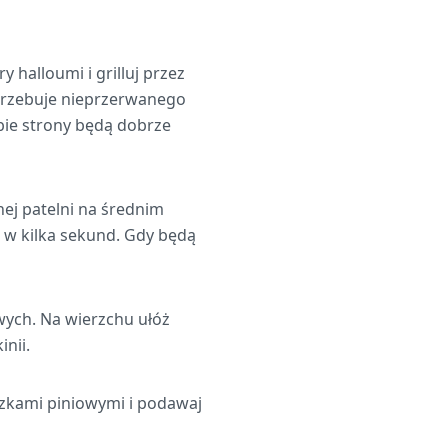
 halloumi i grilluj przez
otrzebuje nieprzerwanego
obie strony będą dobrze
ej patelni na średnim
ne w kilka sekund. Gdy będą
wych. Na wierzchu ułóż
inii.
zkami piniowymi i podawaj