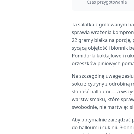
Czas przygotowania
Ta sałatka z grillowanym ha
sprawia wrażenia kompromis
22 gramy białka na porcję,
sycącą objętość i błonnik 
Pomidorki koktajlowe i ruko
orzeszków piniowych pomaga
Na szczególną uwagę zasług
soku z cytryny z odrobiną m
słoność halloumi — a wszy
warstw smaku, które sprawi
swobodnie, nie martwiąc się
Aby optymalnie zarządzać p
do halloumi i cukinii. Błon