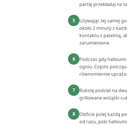
partię przekładaj na ta
5
Używając tej samej gor
około 2 minuty z każd
kontaktu z patelnią, 
zarumienione.
6
Podczas gdy halloumi 
ogniu. Często potrząsa
równomiernie uprażone
7
Rukolę podziel na dwa
grillowane wstążki cuk
8
Obficie polej każdą 
od razu, póki halloumi 