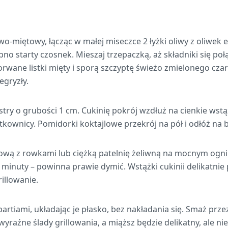
o-miętowy, łącząc w małej miseczce 2 łyżki oliwy z oliwek ex
no starty czosnek. Mieszaj trzepaczką, aż składniki się połą
rwane listki mięty i sporą szczyptę świeżo zmielonego cza
egryzły.
stry o grubości 1 cm. Cukinię pokrój wzdłuż na cienkie wst
tkownicy. Pomidorki koktajlowe przekrój na pół i odłóż na 
llową z rowkami lub ciężką patelnię żeliwną na mocnym ogniu
 minuty – powinna prawie dymić. Wstążki cukinii delikatnie 
illowanie.
i partiami, układając je płasko, bez nakładania się. Smaż prze
 wyraźne ślady grillowania, a miąższ będzie delikatny, ale n