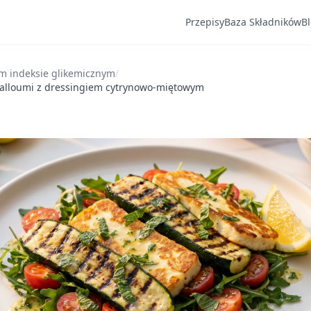
Przepisy
Baza Składników
B
im indeksie glikemicznym
/
i halloumi z dressingiem cytrynowo-miętowym