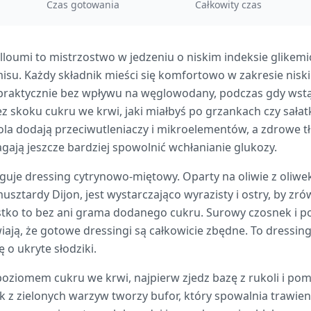
Czas gotowania
Całkowity czas
lloumi to mistrzostwo w jedzeniu o niskim indeksie glikemi
u. Każdy składnik mieści się komfortowo w zakresie niski
 praktycznie bez wpływu na węglowodany, podczas gdy wstąż
bez skoku cukru we krwi, jaki miałbyś po grzankach czy sał
la dodają przeciwutleniaczy i mikroelementów, a zdrowe tłu
ją jeszcze bardziej spowolnić wchłanianie glukozy.
uje dressing cytrynowo-miętowy. Oparty na oliwie z oliwek 
usztardy Dijon, jest wystarczająco wyrazisty i ostry, by z
stko to bez ani grama dodanego cukru. Surowy czosnek i 
ają, że gotowe dressingi są całkowicie zbędne. To dressi
 o ukryte słodziki.
oziomem cukru we krwi, najpierw zjedz bazę z rukoli i pom
nik z zielonych warzyw tworzy bufor, który spowalnia trawie