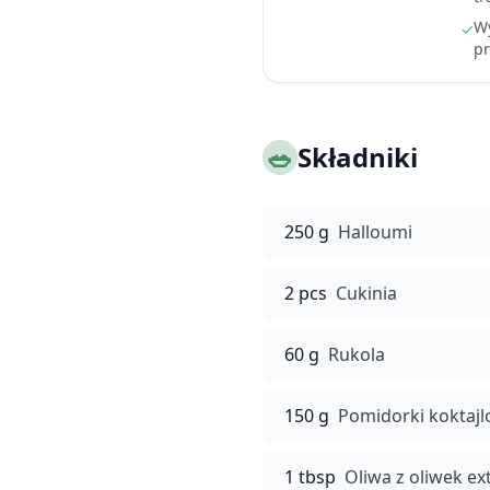
Wy
✓
pr
🥗
Składniki
250 g
Halloumi
2 pcs
Cukinia
60 g
Rukola
150 g
Pomidorki koktaj
1 tbsp
Oliwa z oliwek ext