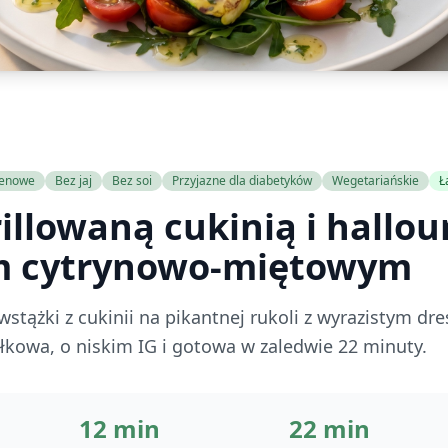
tenowe
Bez jaj
Bez soi
Przyjazne dla diabetyków
Wegetariańskie
Ł
rillowaną cukinią i hallou
m cytrynowo-miętowym
wstążki z cukinii na pikantnej rukoli z wyrazistym d
owa, o niskim IG i gotowa w zaledwie 22 minuty.
12 min
22 min