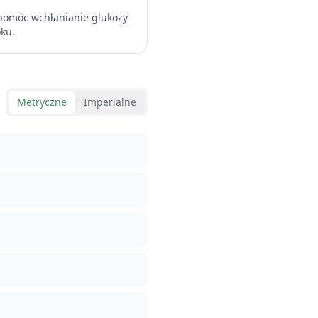
spomóc wchłanianie glukozy
oku.
Metryczne
Imperialne