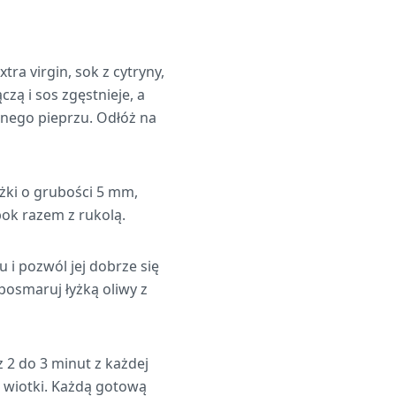
tra virgin, sok z cytryny,
czą i sos zgęstnieje, a
rnego pieprzu. Odłóż na
ążki o grubości 5 mm,
bok razem z rukolą.
 i pozwól jej dobrze się
posmaruj łyżką oliwy z
z 2 do 3 minut z każdej
ie wiotki. Każdą gotową