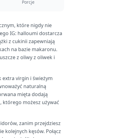
Porcje
cznym, które nigdy nie
ego IG: halloumi dostarcza
ki z cukinii zapewniają
atkach na bazie makaronu.
szcze z oliwy z oliwek i
extra virgin i świeżym
równoważyć naturalną
porwana mięta dodają
ng, którego możesz używać
idorów, zanim przejdziesz
nie kolejnych kęsów. Połącz