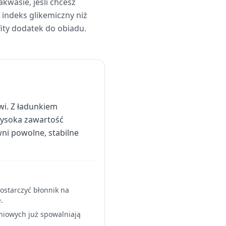
kwasie, jeśli chcesz
indeks glikemiczny niż
fity dodatek do obiadu.
i. Z ładunkiem
wysoka zawartość
ewni powolne, stabilne
dostarczyć błonnik na
.
iniowych już spowalniają