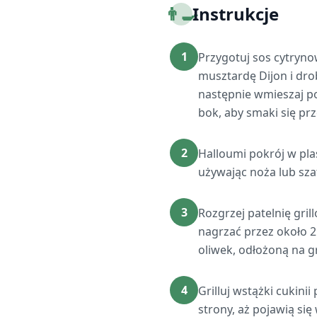
👨‍🍳
Instrukcje
1
Przygotuj sos cytrynow
musztardę Dijon i drob
następnie wmieszaj po
bok, aby smaki się prz
2
Halloumi pokrój w pla
używając noża lub sza
3
Rozgrzej patelnię gri
nagrzać przez około 2
oliwek, odłożoną na gr
4
Grilluj wstążki cukini
strony, aż pojawią się