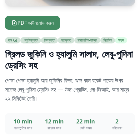
PDF ডাউনলোড করুন
কম GI
গ্লুটেনমুক্ত
ডিমমুক্ত
সয়ামুক্ত
ডায়াবেটিস-বান্ধব
নিরামিষ
সহজ
গ্রিলড জুকিনি ও হ্যালুমি সালাদ, লেবু-পুদিনা
ড্রেসিং সহ
পোড়া পোড়া হ্যালুমি আর জুকিনির ফিতা, ঝাল ঝাল রকেট শাকের উপর
সতেজ লেবু-পুদিনা ড্রেসিং সহ — উচ্চ-প্রোটিন, লো-জিআই, আর মাত্র
২২ মিনিটেই তৈরি।
10 min
12 min
22 min
2
প্রস্তুতির সময়
রান্নার সময়
মোট সময়
পরিবেশন