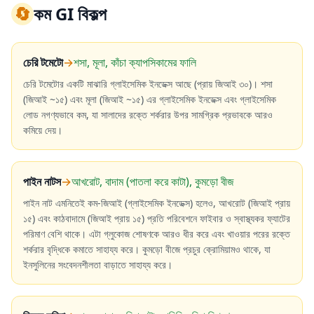
🔄
কম GI বিকল্প
চেরি টমেটো
→
শসা, মূলা, কাঁচা ক্যাপসিকামের ফালি
চেরি টমেটোর একটি মাঝারি গ্লাইসেমিক ইনডেক্স আছে (প্রায় জিআই ৩০)। শসা
(জিআই ~১৫) এবং মূলা (জিআই ~১৫) এর গ্লাইসেমিক ইনডেক্স এবং গ্লাইসেমিক
লোড নগণ্যভাবে কম, যা সালাদের রক্তে শর্করার উপর সামগ্রিক প্রভাবকে আরও
কমিয়ে দেয়।
পাইন নাটস
→
আখরোট, বাদাম (পাতলা করে কাটা), কুমড়ো বীজ
পাইন নাট এমনিতেই কম-জিআই (গ্লাইসেমিক ইনডেক্স) হলেও, আখরোট (জিআই প্রায়
১৫) এবং কাঠবাদামে (জিআই প্রায় ১৫) প্রতি পরিবেশনে ফাইবার ও স্বাস্থ্যকর ফ্যাটের
পরিমাণ বেশি থাকে। এটা গ্লুকোজ শোষণকে আরও ধীর করে এবং খাওয়ার পরের রক্তে
শর্করার বৃদ্ধিকে কমাতে সাহায্য করে। কুমড়ো বীজে প্রচুর ক্রোমিয়ামও থাকে, যা
ইনসুলিনের সংবেদনশীলতা বাড়াতে সাহায্য করে।