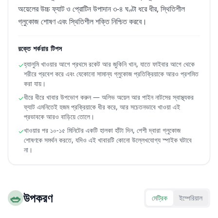
অয়েলের উচ্চ ফ্যাট ও প্রোটিন উপাদান ৩-৪ ঘণ্টা ধরে ধীর, স্থিতিশীল
গ্লুকোজ শোষণ এবং স্থিতিশীল শক্তি নিশ্চিত করবে।
রক্তে শর্করার টিপস
হ্যালুমি খাওয়ার আগে প্রথমে রকেট আর জুকিনি খান, যাতে ফাইবার আগে থেকে
✓
শরীরে প্রবেশ করে এবং যেকোনো সামান্য গ্লুকোজ প্রতিক্রিয়াকে আরও প্রশমিত
করা যায়।
ধীরে ধীরে খাবার উপভোগ করুন — অলিভ অয়েল আর পাইন নাটসের স্বাস্থ্যকর
✓
ফ্যাট এমনিতেই হজম প্রক্রিয়াকে ধীর করে, আর সচেতনভাবে খাওয়া এই
প্রভাবকে আরও বাড়িয়ে তোলে।
খাওয়ার পর ১০-১৫ মিনিটের একটি হালকা হাঁটা দিন, পেশী দ্বারা গ্লুকোজ
✓
শোষণকে সমর্থন করতে, যদিও এই খাবারটি কোনো উল্লেখযোগ্য স্পাইক ঘটাবে
না।
🥗
উপকরণ
মেট্রিক
ইম্পেরিয়াল