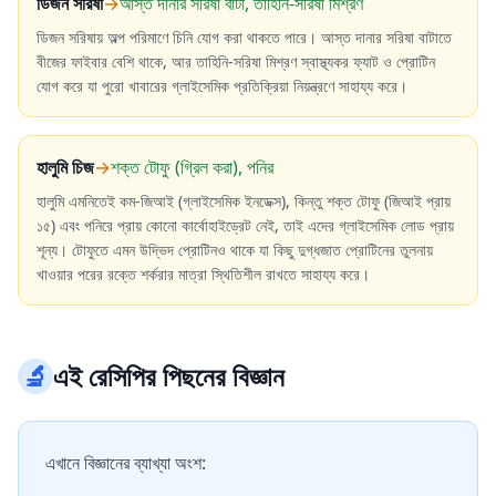
ডিজন সরিষা
→
আস্ত দানার সরিষা বাটা, তাহিনি-সরিষা মিশ্রণ
ডিজন সরিষায় অল্প পরিমাণে চিনি যোগ করা থাকতে পারে। আস্ত দানার সরিষা বাটাতে
বীজের ফাইবার বেশি থাকে, আর তাহিনি-সরিষা মিশ্রণ স্বাস্থ্যকর ফ্যাট ও প্রোটিন
যোগ করে যা পুরো খাবারের গ্লাইসেমিক প্রতিক্রিয়া নিয়ন্ত্রণে সাহায্য করে।
হালুমি চিজ
→
শক্ত টোফু (গ্রিল করা), পনির
হালুমি এমনিতেই কম-জিআই (গ্লাইসেমিক ইনডেক্স), কিন্তু শক্ত টোফু (জিআই প্রায়
১৫) এবং পনিরে প্রায় কোনো কার্বোহাইড্রেট নেই, তাই এদের গ্লাইসেমিক লোড প্রায়
শূন্য। টোফুতে এমন উদ্ভিদ প্রোটিনও থাকে যা কিছু দুগ্ধজাত প্রোটিনের তুলনায়
খাওয়ার পরের রক্তে শর্করার মাত্রা স্থিতিশীল রাখতে সাহায্য করে।
🔬
এই রেসিপির পিছনের বিজ্ঞান
এখানে বিজ্ঞানের ব্যাখ্যা অংশ: