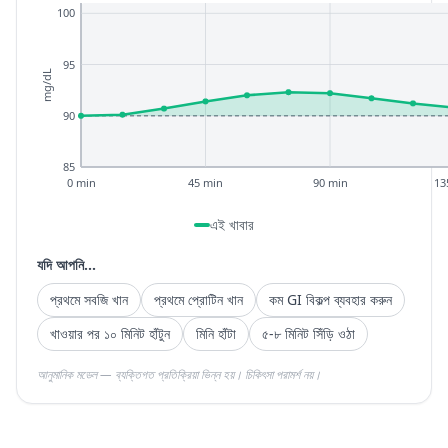
100
95
mg/dL
90
85
0 min
45 min
90 min
13
এই খাবার
যদি আপনি...
প্রথমে সবজি খান
প্রথমে প্রোটিন খান
কম GI বিকল্প ব্যবহার করুন
খাওয়ার পর ১০ মিনিট হাঁটুন
মিনি হাঁটা
৫-৮ মিনিট সিঁড়ি ওঠা
আনুমানিক মডেল — ব্যক্তিগত প্রতিক্রিয়া ভিন্ন হয়। চিকিৎসা পরামর্শ নয়।