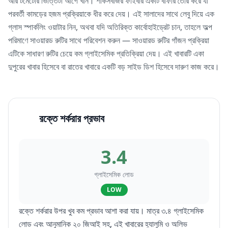
আর টমেটোর ভিত্তিটা আগে খান। শাকসবজির ফাইবার একটি বাফার তৈরি করে যা
পরবর্তী কামড়ের হজম প্রক্রিয়াকে ধীর করে দেয়। এই সালাদের সাথে লেবু দিয়ে এক
গ্লাস স্পার্কলিং ওয়াটার নিন, অথবা যদি অতিরিক্ত কার্বোহাইড্রেট চান, তাহলে অল্প
পরিমাণে সাওয়ারড রুটির সাথে পরিবেশন করুন — সাওয়ারড রুটির গাঁজন প্রক্রিয়া
এটিকে সাধারণ রুটির চেয়ে কম গ্লাইসেমিক প্রতিক্রিয়া দেয়। এই খাবারটি একা
দুপুরের খাবার হিসেবে বা রাতের খাবারে একটি বড় সাইড ডিশ হিসেবে দারুণ কাজ করে।
রক্তে শর্করার প্রভাব
3.4
গ্লাইসেমিক লোড
LOW
রক্তে শর্করার উপর খুব কম প্রভাব আশা করা যায়। মাত্র ৩.৪ গ্লাইসেমিক
লোড এবং আনুমানিক ২০ জিআই সহ, এই খাবারের হ্যালুমি ও অলিভ