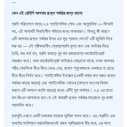
---
কেন এই রেসিপি আপনার রক্তে শর্করার জন্য ভালো
প্রতি পরিবেশনে মাত্র ৩.৪ গ্লাইসেমিক লোড এবং আনুমানিক ২০ জিআই
সহ, এই সালাদটি স্থিতিশীল শক্তির জন্য অসাধারণ। কিন্তু কী কারণে
এটি আপনার রক্তে শর্করার উপর এত মৃদু প্রভাব ফেলে? এটি জুকিনি দিয়ে
শুরু হয় — এই গ্রীষ্মকালীন স্কোয়াশগুলি মূলত জল এবং ফাইবার দিয়ে
তৈরি, যার অর্থ হল, প্রতি কামড়ে খুব কম হজমযোগ্য কার্বোহাইড্রেট
সরবরাহ করে। যখন কার্বোহাইড্রেট ফাইবারে মোড়ানো থাকে, তখন আপনার
শরীর সেগুলিকে ধীরে ধীরে ভেঙে দেয়, রক্তে গ্লুকোজকে একবারে না ছেড়ে
ধীরে ধীরে নির্গত করে। গ্লাইসেমিক ইনডেক্স (একটি খাবার কত দ্রুত রক্তে
শর্করার মাত্রা বাড়ায়) এবং গ্লাইসেমিক লোডের (বাস্তব অংশের হিসাব
করলে এটি আসলে কতটা বাড়ায়) মধ্যে এটিই মূল পার্থক্য। ৩.৪ এর মতো
কম জিএল আপনাকে বলে যে এই খাবারটি রক্তে শর্করার মাত্রাকে খুব কমই
প্রভাবিত করে।
হ্যালুমি এখানে একটি চমৎকার সহায়ক ভূমিকা পালন করে। এর প্রোটিন এবং
ফ্যাটের সংমিশ্রণ স্বাভাবিকভাবেই হজম প্রক্রিয়াকে ধীর করে, এর সাথে