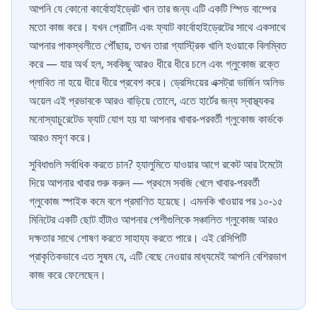
আপনি যে কোনো কার্বোহাইড্রেট খান তার জন্য এটি একটি স্পিড বাম্পের
মতো কাজ করে। যখন প্রোটিন এবং ফ্যাট কার্বোহাইড্রেটের সাথে একসাথে
আপনার পাকস্থলীতে পৌঁছায়, তখন তারা গ্যাস্ট্রিক খালি হওয়াকে বিলম্বিত
করে — যার অর্থ হল, সবকিছু আরও ধীরে ধীরে চলে এবং গ্লুকোজ রক্তে
প্লাবিত না হয়ে ধীরে ধীরে প্রবেশ করে। ড্রেসিংয়ের এক্সট্রা ভার্জিন অলিভ
অয়েল এই প্রভাবকে আরও বাড়িয়ে তোলে, এতে হার্টের জন্য স্বাস্থ্যকর
মনোস্যাচুরেটেড ফ্যাট যোগ হয় যা আপনার খাবার-পরবর্তী গ্লুকোজ কার্ভকে
আরও মসৃণ করে।
সুবিধাগুলি সর্বাধিক করতে চান? হ্যালুমিতে যাওয়ার আগে রকেট আর টমেটো
দিয়ে আপনার খাবার শুরু করুন — প্রথমে সবজি খেলে খাবার-পরবর্তী
গ্লুকোজ স্পাইক কমে বলে প্রমাণিত হয়েছে। এমনকি খাওয়ার পর ১০-১৫
মিনিটের একটি ছোট হাঁটাও আপনার পেশীগুলিকে সঞ্চালিত গ্লুকোজ আরও
দক্ষতার সাথে শোষণ করতে সাহায্য করতে পারে। এই রেসিপিটি
প্রাকৃতিকভাবে এত সুষম যে, এটি বেছে নেওয়ার মাধ্যমেই আপনি বেশিরভাগ
কাজ করে ফেলেছেন।