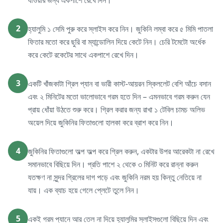
যাওয়ার জন্য একপাশে রেখে দিন।
2
হ্যালুমি ১ সেমি পুরু করে স্লাইস করে নিন। জুকিনি লম্বা করে ৫ মিমি পাতলা
ফিতার মতো করে ছুরি বা ম্যান্ডোলিন দিয়ে কেটে নিন। চেরি টমেটো অর্ধেক
করে কেটে রকেটের সাথে একপাশে রেখে দিন।
3
একটি খাঁজকাটা গ্রিল প্যান বা ভারী কাস্ট-আয়রন স্কিললেট বেশি আঁচে বসান
এবং ২ মিনিটের মতো ভালোভাবে গরম হতে দিন – এমনভাবে গরম করুন যেন
প্রায় ধোঁয়া উঠতে শুরু করে। গ্রিল করার জন্য রাখা ১ টেবিল চামচ অলিভ
অয়েল দিয়ে জুকিনির ফিতাগুলো হালকা করে ব্রাশ করে নিন।
4
জুকিনির ফিতাগুলো অল্প অল্প করে গ্রিল করুন, একটার উপর আরেকটা না রেখে
সমানভাবে বিছিয়ে দিন। প্রতি পাশে ২ থেকে ৩ মিনিট করে রান্না করুন
যতক্ষণ না সুন্দর গ্রিলের দাগ পড়ে এবং জুকিনি নরম হয় কিন্তু নেতিয়ে না
যায়। এক ব্যাচ হয়ে গেলে প্লেটে তুলে নিন।
5
একই গরম প্যানে আর তেল না দিয়ে হ্যালুমির স্লাইসগুলো বিছিয়ে দিন এবং