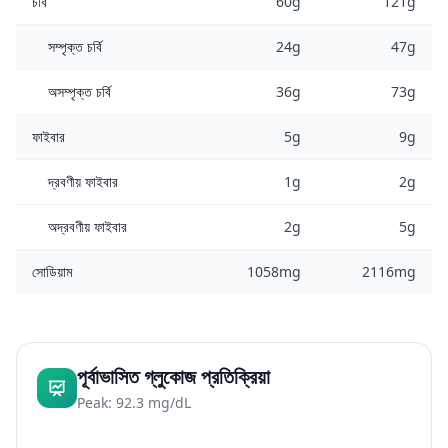
চর্বি
60g
121g
সম্পৃক্ত চর্বি
24g
47g
অসম্পৃক্ত চর্বি
36g
73g
ফাইবার
5g
9g
দ্রবণীয় ফাইবার
1g
2g
অদ্রবণীয় ফাইবার
2g
5g
সোডিয়াম
1058mg
2116mg
পূর্বাভাসিত গ্লুকোজ প্রতিক্রিয়া
Peak: 92.3 mg/dL