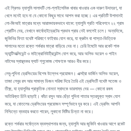
এই গ্রিলড হ্যালুমি সালাদটি লো-গ্লাইসেমিক খাবার খাওয়ার এক দারুণ উদাহরণ, যা
খেলে মনেই হবে না যে কোনো কিছুর সাথে আপস করা হচ্ছে। এর প্রতিটি উপাদানই
লো-জিআই মাত্রার মধ্যে আরামদায়কভাবে থাকে: হ্যালুমি প্রতি পরিবেশনে ২২ গ্রাম
প্রোটিন দেয়, যেখানে কার্বোহাইড্রেটের প্রভাব প্রায় নেই বললেই চলে। অন্যদিকে,
জুকিনির ফিতা যথেষ্ট পরিমাণে ফাইবার যোগ করে, যা ক্রুটন বা পাস্তা-ভিত্তিক
সালাদের মতো রক্তে শর্করার মাত্রা বাড়িয়ে দেয় না। চেরি টমেটো আর রকেট শাক
অ্যান্টিঅক্সিডেন্ট ও মাইক্রোনিউট্রিয়েন্টস যোগ করে, আর অলিভ অয়েল ও পাইন
নাটসের স্বাস্থ্যকর ফ্যাট গ্লুকোজ শোষণকে আরও ধীর করে।
লেবু-পুদিনা ড্রেসিংয়ের বিশেষ উল্লেখ প্রয়োজন। এক্সট্রা ভার্জিন অলিভ অয়েল,
তাজা লেবুর রস আর সামান্য ডিজন সরিষা দিয়ে তৈরি এই ড্রেসিংটি যথেষ্ট সতেজ ও
তীক্ষ্ণ, যা হ্যালুমির প্রাকৃতিক নোনতা স্বাদকে ভারসাম্য দেয় — কোনো রকম
অতিরিক্ত চিনি ছাড়াই। কাঁচা রসুন আর ছেঁড়া পুদিনা পাতার স্তরযুক্ত স্বাদ যোগ
করে, যা বোতলের ড্রেসিংয়ের প্রয়োজন সম্পূর্ণভাবে দূর করে। এই ড্রেসিং আপনি
নিশ্চিন্তে ব্যবহার করতে পারেন, লুকানো মিষ্টির চিন্তা না করে।
রক্তে শর্করার সর্বোত্তম ব্যবস্থাপনার জন্য, হ্যালুমি আর জুকিনি খাওয়ার আগে রকেট