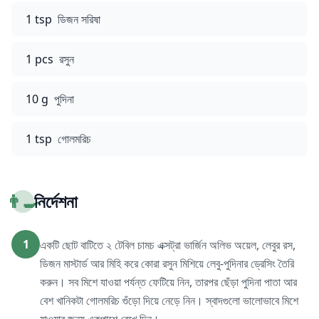
1 tsp
ডিজন সরিষা
1 pcs
রসুন
10 g
পুদিনা
1 tsp
গোলমরিচ
👨‍🍳
নির্দেশনা
1
একটি ছোট বাটিতে ২ টেবিল চামচ এক্সট্রা ভার্জিন অলিভ অয়েল, লেবুর রস,
ডিজন মাস্টার্ড আর মিহি করে কোরা রসুন মিশিয়ে লেবু-পুদিনার ড্রেসিং তৈরি
করুন। সব মিশে যাওয়া পর্যন্ত ফেটিয়ে নিন, তারপর ছেঁড়া পুদিনা পাতা আর
বেশ খানিকটা গোলমরিচ গুঁড়ো দিয়ে নেড়ে নিন। স্বাদগুলো ভালোভাবে মিশে