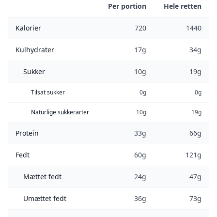
Per portion
Hele retten
Kalorier
720
1440
Kulhydrater
17g
34g
Sukker
10g
19g
Tilsat sukker
0g
0g
Naturlige sukkerarter
10g
19g
Protein
33g
66g
Fedt
60g
121g
Mættet fedt
24g
47g
Umættet fedt
36g
73g