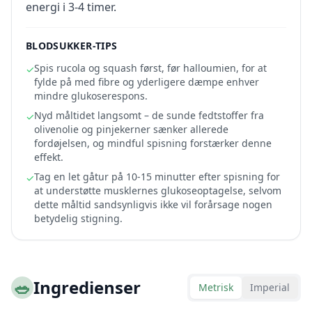
energi i 3-4 timer.
BLODSUKKER-TIPS
Spis rucola og squash først, før halloumien, for at
✓
fylde på med fibre og yderligere dæmpe enhver
mindre glukoserespons.
Nyd måltidet langsomt – de sunde fedtstoffer fra
✓
olivenolie og pinjekerner sænker allerede
fordøjelsen, og mindful spisning forstærker denne
effekt.
Tag en let gåtur på 10-15 minutter efter spisning for
✓
at understøtte musklernes glukoseoptagelse, selvom
dette måltid sandsynligvis ikke vil forårsage nogen
betydelig stigning.
🥗
Ingredienser
Metrisk
Imperial