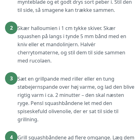
mynteblade og et godt drys sort peber i. Stil den
til side, så smagene kan trække sammen.
2
Skær halloumien i 1 cm tykke skiver. Skær
squashen på langs i tynde 5 mm bånd med en
kniv eller et mandolinjern. Halvér
cherrytomaterne, og stil dem til side sammen
med rucolaen.
3
Sæt en grillpande med riller eller en tung
støbejernspande over høj varme, og lad den blive
rigtig varm i ca. 2 minutter – den skal næsten
ryge. Pensl squashbåndene let med den
spiseskefuld olivenolie, der er sat til side til
grillning.
4
Grill squashbåndene ad flere omgange. Læg dem