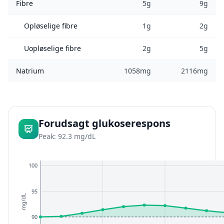
Fibre
5g
9g
Opløselige fibre
1g
2g
Uopløselige fibre
2g
5g
Natrium
1058mg
2116mg
Forudsagt glukoserespons
Peak: 92.3 mg/dL
100
95
mg/dL
90