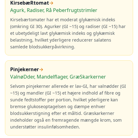
KirsebæRtomat
→
Agurk, Radiser, Rå Peberfrugtstrimler
Kirsebærtomater har et moderat glykæmisk indeks
(omkring GI 30). Agurker (GI ~15) og radiser (GI ~15) har
et ubetydeligt lavt glykæmisk indeks og glykæmisk
belastning, hvilket yderligere reducerer salatens
samlede blodsukkerpåvirkning.
Pinjekerner
→
ValnøDder, Mandelflager, GræSkarkerner
Selvom pinjekerner allerede er lav-GI, har valnødder (GI
~15) og mandler (GI ~15) et højere indhold af fibre og
sunde fedtstoffer per portion, hvilket yderligere kan
bremse glukoseoptagelsen og dæmpe enhver
blodsukkerstigning efter et måltid. Græskarkerner
indeholder også en fremragende mængde krom, som
understøtter insulinfølsomheden.