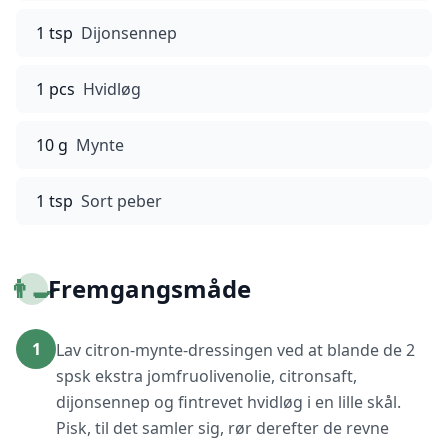
1 tsp
Dijonsennep
1 pcs
Hvidløg
10 g
Mynte
1 tsp
Sort peber
👨‍🍳
Fremgangsmåde
1
Lav citron-mynte-dressingen ved at blande de 2
spsk ekstra jomfruolivenolie, citronsaft,
dijonsennep og fintrevet hvidløg i en lille skål.
Pisk, til det samler sig, rør derefter de revne