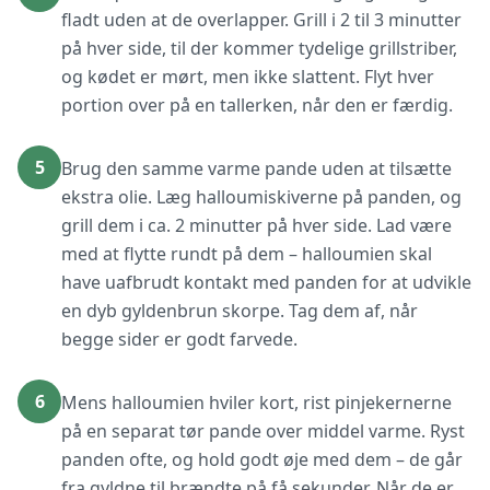
fladt uden at de overlapper. Grill i 2 til 3 minutter
på hver side, til der kommer tydelige grillstriber,
og kødet er mørt, men ikke slattent. Flyt hver
portion over på en tallerken, når den er færdig.
5
Brug den samme varme pande uden at tilsætte
ekstra olie. Læg halloumiskiverne på panden, og
grill dem i ca. 2 minutter på hver side. Lad være
med at flytte rundt på dem – halloumien skal
have uafbrudt kontakt med panden for at udvikle
en dyb gyldenbrun skorpe. Tag dem af, når
begge sider er godt farvede.
6
Mens halloumien hviler kort, rist pinjekernerne
på en separat tør pande over middel varme. Ryst
panden ofte, og hold godt øje med dem – de går
fra gyldne til brændte på få sekunder. Når de er