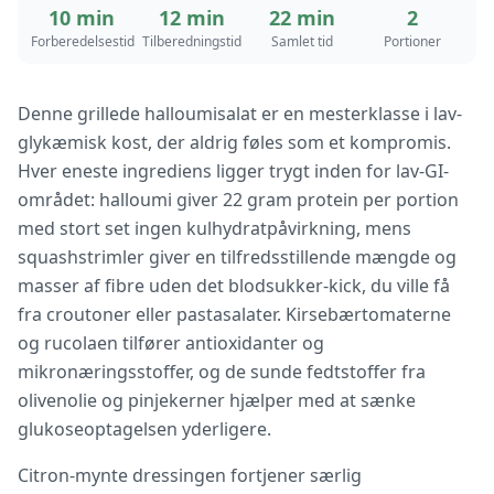
10 min
12 min
22 min
2
Forberedelsestid
Tilberedningstid
Samlet tid
Portioner
Denne grillede halloumisalat er en mesterklasse i lav-
glykæmisk kost, der aldrig føles som et kompromis.
Hver eneste ingrediens ligger trygt inden for lav-GI-
området: halloumi giver 22 gram protein per portion
med stort set ingen kulhydratpåvirkning, mens
squashstrimler giver en tilfredsstillende mængde og
masser af fibre uden det blodsukker-kick, du ville få
fra croutoner eller pastasalater. Kirsebærtomaterne
og rucolaen tilfører antioxidanter og
mikronæringsstoffer, og de sunde fedtstoffer fra
olivenolie og pinjekerner hjælper med at sænke
glukoseoptagelsen yderligere.
Citron-mynte dressingen fortjener særlig