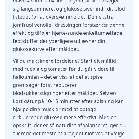
mavesækken – hvilket betyder, at alt bevæger
sig langsommere, og glukose siver ind i dit blod
i stedet for at oversvømme det. Den ekstra
jomfruolivenolie i dressingen forstærker denne
effekt og tilføjer hjerte-sunde enkeltumættede
fedtstoffer, der yderligere udjævner din
glukosekurve efter måltidet.
Vil du maksimere fordelene? Start dit måltid
med rucola og tomater, før du går videre til
halloumien – det er vist, at det at spise
grøntsager først reducerer
blodsukkerstigninger efter måltidet. Selv en
kort gåtur på 10-15 minutter efter spisning kan
hjælpe dine muskler med at optage
cirkulerende glukose mere effektivt. Med en
opskrift, der er så naturligt afbalanceret, gør du
allerede det meste af arbejdet blot ved at vælge