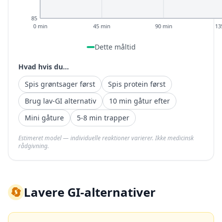
85
0 min
45 min
90 min
13
Dette måltid
Hvad hvis du...
Spis grøntsager først
Spis protein først
Brug lav-GI alternativ
10 min gåtur efter
Mini gåture
5-8 min trapper
Estimeret model — individuelle reaktioner varierer. Ikke medicinsk
rådgivning.
🔄
Lavere GI-alternativer