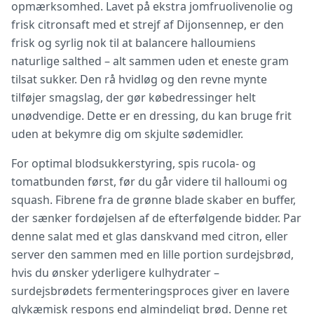
opmærksomhed. Lavet på ekstra jomfruolivenolie og
frisk citronsaft med et strejf af Dijonsennep, er den
frisk og syrlig nok til at balancere halloumiens
naturlige salthed – alt sammen uden et eneste gram
tilsat sukker. Den rå hvidløg og den revne mynte
tilføjer smagslag, der gør købedressinger helt
unødvendige. Dette er en dressing, du kan bruge frit
uden at bekymre dig om skjulte sødemidler.
For optimal blodsukkerstyring, spis rucola- og
tomatbunden først, før du går videre til halloumi og
squash. Fibrene fra de grønne blade skaber en buffer,
der sænker fordøjelsen af de efterfølgende bidder. Par
denne salat med et glas danskvand med citron, eller
server den sammen med en lille portion surdejsbrød,
hvis du ønsker yderligere kulhydrater –
surdejsbrødets fermenteringsproces giver en lavere
glykæmisk respons end almindeligt brød. Denne ret