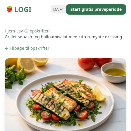
LOGI
DA
Start gratis prøveperiode
Hjem
/
Lav-GI opskrifter
/
Grillet squash- og halloumisalat med citron-mynte dressing
← Tilbage til opskrifter