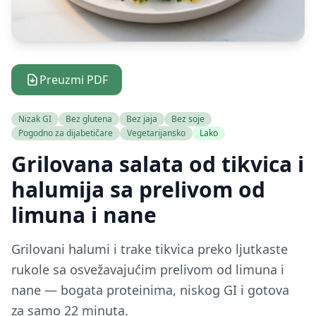
Preuzmi PDF
Nizak GI
Bez glutena
Bez jaja
Bez soje
Pogodno za dijabetičare
Vegetarijansko
Lako
Grilovana salata od tikvica i
halumija sa prelivom od
limuna i nane
Grilovani halumi i trake tikvica preko ljutkaste
rukole sa osvežavajućim prelivom od limuna i
nane — bogata proteinima, niskog GI i gotova
za samo 22 minuta.