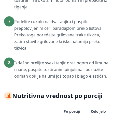
tostirani, za oko 2 minuta, odmah ih prebacite iz
tiganja.
7
Podelite rukolu na dva tanjira i pospite
prepolovljenim čeri paradajzom preko listova.
Preko toga poređajte grilovane trake tikvica,
zatim stavite grilovane kriške halumija preko
tikvica.
8
Izdašno prelijte svaki tanjir dresingom od limuna
i nane, pospite tostiranim pinjolima i poslužite
odmah dok je halumi još topao i blago elastičan.
📊
Nutritivna vrednost po porciji
Po porciji
Celo jelo