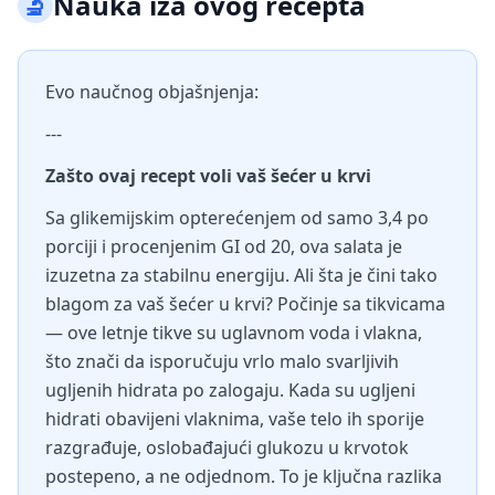
🔬
Nauka iza ovog recepta
Evo naučnog objašnjenja:
---
Zašto ovaj recept voli vaš šećer u krvi
Sa glikemijskim opterećenjem od samo 3,4 po
porciji i procenjenim GI od 20, ova salata je
izuzetna za stabilnu energiju. Ali šta je čini tako
blagom za vaš šećer u krvi? Počinje sa tikvicama
— ove letnje tikve su uglavnom voda i vlakna,
što znači da isporučuju vrlo malo svarljivih
ugljenih hidrata po zalogaju. Kada su ugljeni
hidrati obavijeni vlaknima, vaše telo ih sporije
razgrađuje, oslobađajući glukozu u krvotok
postepeno, a ne odjednom. To je ključna razlika