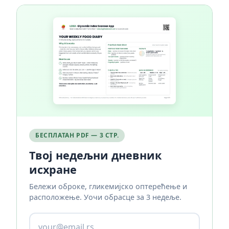
БЕСПЛАТАН PDF — 3 СТР.
Твој недељни дневник
исхране
Бележи оброке, гликемијско оптерећење и
расположење. Уочи обрасце за 3 недеље.