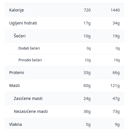
Kalorije
720
1440
Ugljeni hidrati
17g
34g
Šećeri
10g
19g
Dodati šećeri
0g
0g
Prirodni šećeri
10g
19g
Proteini
33g
66g
Masti
60g
121g
Zasićene masti
24g
47g
Nezasićene masti
36g
73g
Vlakna
5g
9g