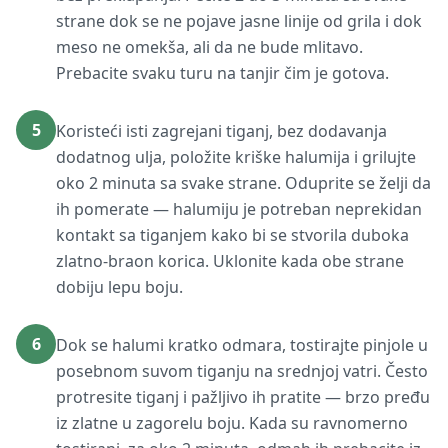
strane dok se ne pojave jasne linije od grila i dok
meso ne omekša, ali da ne bude mlitavo.
Prebacite svaku turu na tanjir čim je gotova.
5
Koristeći isti zagrejani tiganj, bez dodavanja
dodatnog ulja, položite kriške halumija i grilujte
oko 2 minuta sa svake strane. Oduprite se želji da
ih pomerate — halumiju je potreban neprekidan
kontakt sa tiganjem kako bi se stvorila duboka
zlatno-braon korica. Uklonite kada obe strane
dobiju lepu boju.
6
Dok se halumi kratko odmara, tostirajte pinjole u
posebnom suvom tiganju na srednjoj vatri. Često
protresite tiganj i pažljivo ih pratite — brzo pređu
iz zlatne u zagorelu boju. Kada su ravnomerno