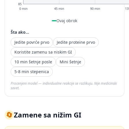
85
0 min
45 min
90 min
13
Ovaj obrok
Šta ako...
Jedite povrće prvo
Jedite proteine prvo
Koristite zamenu sa niskim GI
10 min šetnje posle
Mini šetnje
5-8 min stepenica
Procenjeni model — individualne reakcije se razlikuju. Nije medicinski
savet.
🔄
Zamene sa nižim GI