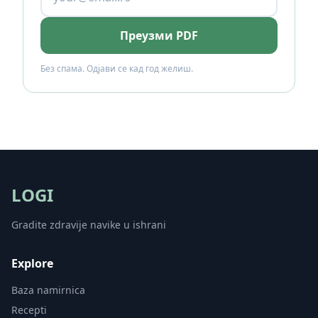
Преузми PDF
Без спама. Одјави се кад год желиш.
LOGI
Gradite zdravije navike u ishrani
Explore
Baza namirnica
Recepti