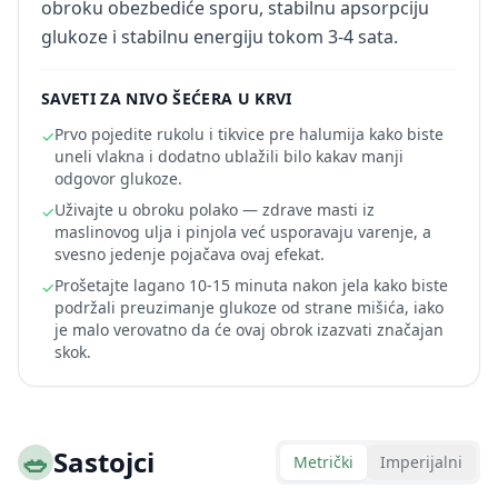
obroku obezbediće sporu, stabilnu apsorpciju
glukoze i stabilnu energiju tokom 3-4 sata.
SAVETI ZA NIVO ŠEĆERA U KRVI
Prvo pojedite rukolu i tikvice pre halumija kako biste
✓
uneli vlakna i dodatno ublažili bilo kakav manji
odgovor glukoze.
Uživajte u obroku polako — zdrave masti iz
✓
maslinovog ulja i pinjola već usporavaju varenje, a
svesno jedenje pojačava ovaj efekat.
Prošetajte lagano 10-15 minuta nakon jela kako biste
✓
podržali preuzimanje glukoze od strane mišića, iako
je malo verovatno da će ovaj obrok izazvati značajan
skok.
🥗
Sastojci
Metrički
Imperijalni