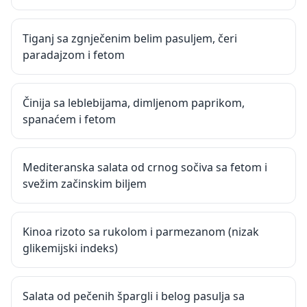
Tiganj sa zgnječenim belim pasuljem, čeri
paradajzom i fetom
Činija sa leblebijama, dimljenom paprikom,
spanaćem i fetom
Mediteranska salata od crnog sočiva sa fetom i
svežim začinskim biljem
Kinoa rizoto sa rukolom i parmezanom (nizak
glikemijski indeks)
Salata od pečenih špargli i belog pasulja sa