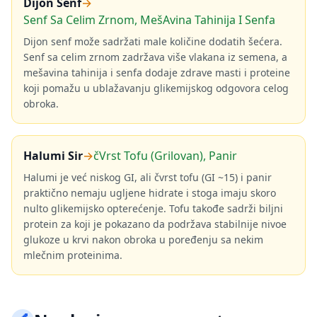
Dijon Senf
→
Senf Sa Celim Zrnom, MešAvina Tahinija I Senfa
Dijon senf može sadržati male količine dodatih šećera.
Senf sa celim zrnom zadržava više vlakana iz semena, a
mešavina tahinija i senfa dodaje zdrave masti i proteine
koji pomažu u ublažavanju glikemijskog odgovora celog
obroka.
Halumi Sir
→
čVrst Tofu (Grilovan), Panir
Halumi je već niskog GI, ali čvrst tofu (GI ~15) i panir
praktično nemaju ugljene hidrate i stoga imaju skoro
nulto glikemijsko opterećenje. Tofu takođe sadrži biljni
protein za koji je pokazano da podržava stabilnije nivoe
glukoze u krvi nakon obroka u poređenju sa nekim
mlečnim proteinima.