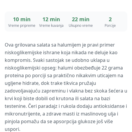
10 min
12 min
22 min
2
Vreme pripreme
Vreme kuvanja
Ukupno vreme
Porcije
Ova grilovana salata sa halumijem je pravi primer
niskoglikemijske ishrane koja nikada ne deluje kao
kompromis. Svaki sastojak se udobno uklapa u
niskoglikemijski opseg: halumi obezbeđuje 22 grama
proteina po porciji sa praktično nikakvim uticajem na
ugljene hidrate, dok trake tikvica pružaju
zadovoljavajuću zapreminu i vlakna bez skoka šećera u
krvi koji biste dobili od krutona ili salata na bazi
testenine. Čeri paradajz i rukola dodaju antioksidanse i
mikronutrijente, a zdrave masti iz maslinovog ulja i
pinjola pomažu da se apsorpcija glukoze još više
uspori.