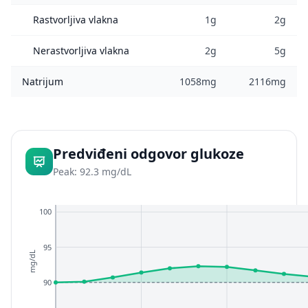
Rastvorljiva vlakna
1g
2g
Nerastvorljiva vlakna
2g
5g
Natrijum
1058mg
2116mg
Predviđeni odgovor glukoze
Peak: 92.3 mg/dL
100
95
mg/dL
90