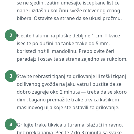
se ne sjedini, zatim umešajte iscepkane listiće
nane i izdašnu količinu sveže mlevenog crnog
bibera. Ostavite sa strane da se ukusi prožmu.
2
Isecite halumi na ploške debljine 1 cm. Tikvice
isecite po dužini na tanke trake od 5 mm,
koristeći nož ili mandolinu. Prepolovite čeri
paradajz i ostavite sa strane zajedno sa rukolom.
3
Stavite rebrasti tiganj za grilovanje ili teški tiganj
od livenog gvožđa na jaku vatru i pustite da se
dobro zagreje oko 2 minuta — treba da se skoro
dimi. Lagano premažite trake tikvica kašikom
maslinovog ulja koje ste ostavili za grilovanje.
4
Grilujte trake tikvica u turama, slažući ih ravno,
bez preklapanja. Pecite 2 do 3 minuta sa svake