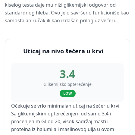
kiselog testa daje mu niži glikemijski odgovor od
standardnog hleba. Ovo jelo savršeno funkcioniše kao
samostalan ručak ili kao izdašan prilog uz večeru.
Uticaj na nivo šećera u krvi
3.4
Glikemijsko opterećenje
LOW
Očekuje se vrlo minimalan uticaj na šećer u krvi.
Sa glikemijskim opterećenjem od samo 3,4 i
procenjenim GI od 20, visok sadržaj masti i
proteina iz halumija i maslinovog ulja u ovom