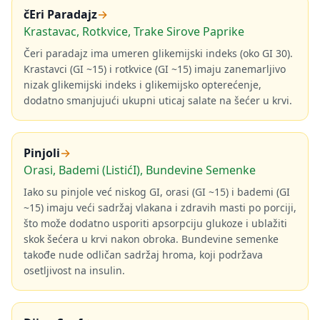
čEri Paradajz
→
Krastavac, Rotkvice, Trake Sirove Paprike
Čeri paradajz ima umeren glikemijski indeks (oko GI 30).
Krastavci (GI ~15) i rotkvice (GI ~15) imaju zanemarljivo
nizak glikemijski indeks i glikemijsko opterećenje,
dodatno smanjujući ukupni uticaj salate na šećer u krvi.
Pinjoli
→
Orasi, Bademi (ListićI), Bundevine Semenke
Iako su pinjole već niskog GI, orasi (GI ~15) i bademi (GI
~15) imaju veći sadržaj vlakana i zdravih masti po porciji,
što može dodatno usporiti apsorpciju glukoze i ublažiti
skok šećera u krvi nakon obroka. Bundevine semenke
takođe nude odličan sadržaj hroma, koji podržava
osetljivost na insulin.