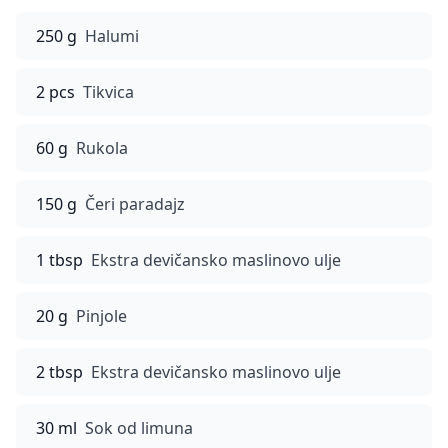
250 g
Halumi
2 pcs
Tikvica
60 g
Rukola
150 g
Čeri paradajz
1 tbsp
Ekstra devičansko maslinovo ulje
20 g
Pinjole
2 tbsp
Ekstra devičansko maslinovo ulje
30 ml
Sok od limuna