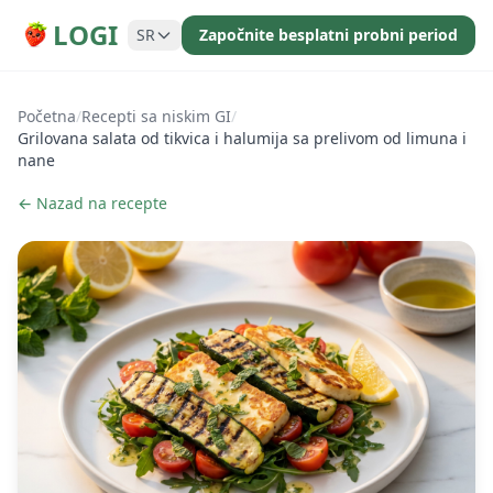
LOGI
SR
Započnite besplatni probni period
Početna
/
Recepti sa niskim GI
/
Grilovana salata od tikvica i halumija sa prelivom od limuna i
nane
← Nazad na recepte