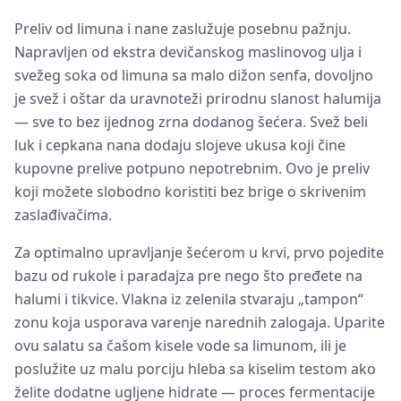
Preliv od limuna i nane zaslužuje posebnu pažnju.
Napravljen od ekstra devičanskog maslinovog ulja i
svežeg soka od limuna sa malo dižon senfa, dovoljno
je svež i oštar da uravnoteži prirodnu slanost halumija
— sve to bez ijednog zrna dodanog šećera. Svež beli
luk i cepkana nana dodaju slojeve ukusa koji čine
kupovne prelive potpuno nepotrebnim. Ovo je preliv
koji možete slobodno koristiti bez brige o skrivenim
zaslađivačima.
Za optimalno upravljanje šećerom u krvi, prvo pojedite
bazu od rukole i paradajza pre nego što pređete na
halumi i tikvice. Vlakna iz zelenila stvaraju „tampon“
zonu koja usporava varenje narednih zalogaja. Uparite
ovu salatu sa čašom kisele vode sa limunom, ili je
poslužite uz malu porciju hleba sa kiselim testom ako
želite dodatne ugljene hidrate — proces fermentacije