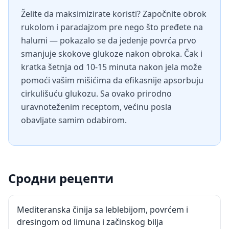
Želite da maksimizirate koristi? Započnite obrok
rukolom i paradajzom pre nego što pređete na
halumi — pokazalo se da jedenje povrća prvo
smanjuje skokove glukoze nakon obroka. Čak i
kratka šetnja od 10-15 minuta nakon jela može
pomoći vašim mišićima da efikasnije apsorbuju
cirkulišuću glukozu. Sa ovako prirodno
uravnoteženim receptom, većinu posla
obavljate samim odabirom.
Сродни рецепти
Mediteranska činija sa leblebijom, povrćem i
dresingom od limuna i začinskog bilja