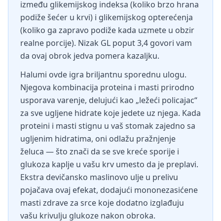
između glikemijskog indeksa (koliko brzo hrana
podiže šećer u krvi) i glikemijskog opterećenja
(koliko ga zapravo podiže kada uzmete u obzir
realne porcije). Nizak GL poput 3,4 govori vam
da ovaj obrok jedva pomera kazaljku.
Halumi ovde igra briljantnu sporednu ulogu.
Njegova kombinacija proteina i masti prirodno
usporava varenje, delujući kao „ležeći policajac“
za sve ugljene hidrate koje jedete uz njega. Kada
proteini i masti stignu u vaš stomak zajedno sa
ugljenim hidratima, oni odlažu pražnjenje
želuca — što znači da se sve kreće sporije i
glukoza kaplje u vašu krv umesto da je preplavi.
Ekstra devičansko maslinovo ulje u prelivu
pojačava ovaj efekat, dodajući mononezasićene
masti zdrave za srce koje dodatno izglađuju
vašu krivulju glukoze nakon obroka.