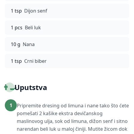
1 tsp
Dijon senf
1 pcs
Beli luk
10 g
Nana
1 tsp
Crni biber
👨‍🍳
Uputstva
1
Pripremite dresing od limuna i nane tako što ćete
pomešati 2 kašike ekstra devičanskog
maslinovog ulja, sok od limuna, dižon senf i sitno
narendan beli luk u maloj činiji. Mutite žicom dok