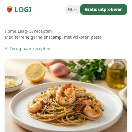
LOGI
NL
Gratis uitproberen
Home
/
Laag-GI recepten
/
Mediterrane garnalenscampi met volkoren pasta
← Terug naar recepten