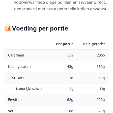
voorverwarmde diepe borden en serveer direct,
gegarneerd met extra peterselie indien gewenst.
📊
Voeding per portie
Per portie
Hele gerecht
Calorieën
589
2355
Koolhydraten
45g
180g
Suikers
3g
13g
Natuurlijke suikers
3g
13g
Eiwitten
62g
250g
Vet
18g
73g