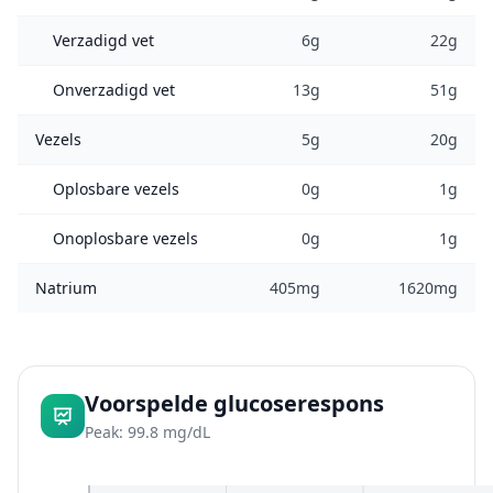
Verzadigd vet
6g
22g
Onverzadigd vet
13g
51g
Vezels
5g
20g
Oplosbare vezels
0g
1g
Onoplosbare vezels
0g
1g
Natrium
405mg
1620mg
Voorspelde glucoserespons
Peak: 99.8 mg/dL