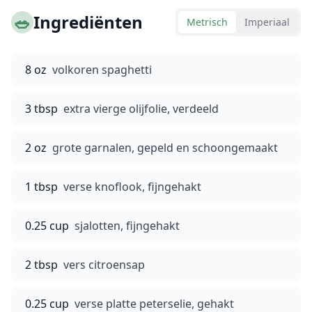
🥗
Ingrediënten
Metrisch
Imperiaal
8 oz
volkoren spaghetti
3 tbsp
extra vierge olijfolie, verdeeld
2 oz
grote garnalen, gepeld en schoongemaakt
1 tbsp
verse knoflook, fijngehakt
0.25 cup
sjalotten, fijngehakt
2 tbsp
vers citroensap
0.25 cup
verse platte peterselie, gehakt