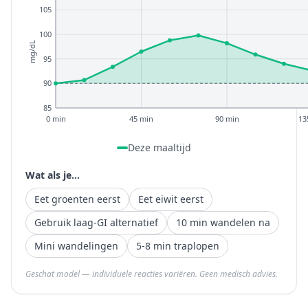
105
100
mg/dL
95
90
85
0 min
45 min
90 min
13
Deze maaltijd
Wat als je...
Eet groenten eerst
Eet eiwit eerst
Gebruik laag-GI alternatief
10 min wandelen na
Mini wandelingen
5-8 min traplopen
Geschat model — individuele reacties variëren. Geen medisch advies.