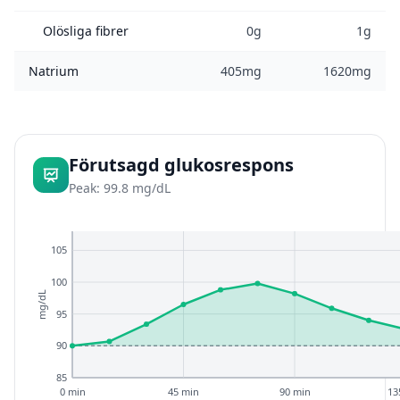
Olösliga fibrer
0g
1g
Natrium
405mg
1620mg
Förutsagd glukosrespons
Peak: 99.8 mg/dL
105
100
mg/dL
95
90
85
0 min
45 min
90 min
13