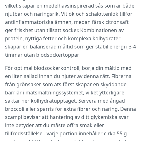
vilket skapar en medelhavsinspirerad sås som är både
njutbar och näringsrik. Vitlök och schalottenlök tillför
antiinflammatoriska ämnen, medan färsk citronsaft
ger friskhet utan tillsatt socker. Kombinationen av
protein, nyttiga fetter och komplexa kolhydrater
skapar en balanserad måltid som ger stabil energi i 3-4
timmar utan blodsockertoppar.
För optimal blodsockerkontroll, börja din måltid med
en liten sallad innan du njuter av denna rätt. Fibrerna
från grönsaker som äts först skapar en skyddande
barriär i matsmältningssystemet, vilket ytterligare
saktar ner kolhydratupptaget. Servera med ångad
broccoli eller sparris för extra fibrer och näring. Denna
scampi bevisar att hantering av ditt glykemiska svar
inte betyder att du måste offra smak eller
tillfredsställelse - varje portion innehåller cirka 55 g