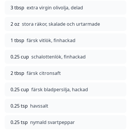
3 tbsp
extra virgin olivolja, delad
2 oz
stora räkor, skalade och urtarmade
1 tbsp
färsk vitlök, finhackad
0.25 cup
schalottenlök, finhackad
2 tbsp
färsk citronsaft
0.25 cup
färsk bladpersilja, hackad
0.25 tsp
havssalt
0.25 tsp
nymald svartpeppar