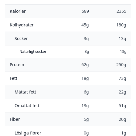
Kalorier
589
2355
Kolhydrater
45g
180g
Socker
3g
13g
Naturligt socker
3g
13g
Protein
62g
250g
Fett
18g
73g
Mättat fett
6g
22g
Omättat fett
13g
51g
Fiber
5g
20g
Lösliga fibrer
0g
1g