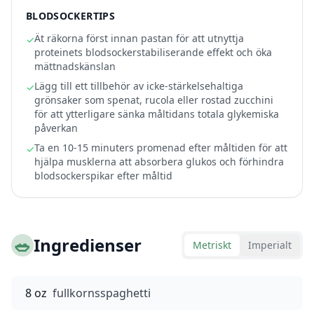
BLODSOCKERTIPS
Ät räkorna först innan pastan för att utnyttja
✓
proteinets blodsockerstabiliserande effekt och öka
mättnadskänslan
Lägg till ett tillbehör av icke-stärkelsehaltiga
✓
grönsaker som spenat, rucola eller rostad zucchini
för att ytterligare sänka måltidans totala glykemiska
påverkan
Ta en 10-15 minuters promenad efter måltiden för att
✓
hjälpa musklerna att absorbera glukos och förhindra
blodsockerspikar efter måltid
🥗
Ingredienser
Metriskt
Imperialt
8 oz
fullkornsspaghetti