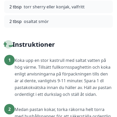
2 tbsp
torr sherry eller konjak, valfritt
2 tbsp
osaltat smör
👨‍🍳
Instruktioner
1
Koka upp en stor kastrull med saltat vatten på
hög värme. Tillsätt fullkornsspaghettin och koka
enligt anvisningarna på förpackningen tills den
är al dente, vanligtvis 9-11 minuter. Spara 1 dl
pastakokvätska innan du häller av. Häll av pastan
ordentligt i ett durkslag och ställ åt sidan.
2
Medan pastan kokar, torka räkorna helt torra
med hushållspapper för att säkerställa ordentlig