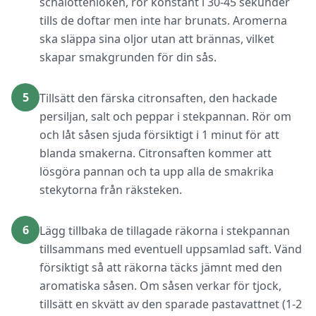
schalottenlöken, rör konstant i 30-45 sekunder
tills de doftar men inte har brunats. Aromerna
ska släppa sina oljor utan att brännas, vilket
skapar smakgrunden för din sås.
5
Tillsätt den färska citronsaften, den hackade
persiljan, salt och peppar i stekpannan. Rör om
och låt såsen sjuda försiktigt i 1 minut för att
blanda smakerna. Citronsaften kommer att
lösgöra pannan och ta upp alla de smakrika
stekytorna från räksteken.
6
Lägg tillbaka de tillagade räkorna i stekpannan
tillsammans med eventuell uppsamlad saft. Vänd
försiktigt så att räkorna täcks jämnt med den
aromatiska såsen. Om såsen verkar för tjock,
tillsätt en skvätt av den sparade pastavattnet (1-2