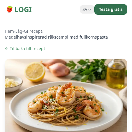
LOGI
SV
Testa gratis
Hem
/
Låg-GI recept
/
Medelhavsinspirerad räkscampi med fullkornspasta
← Tillbaka till recept