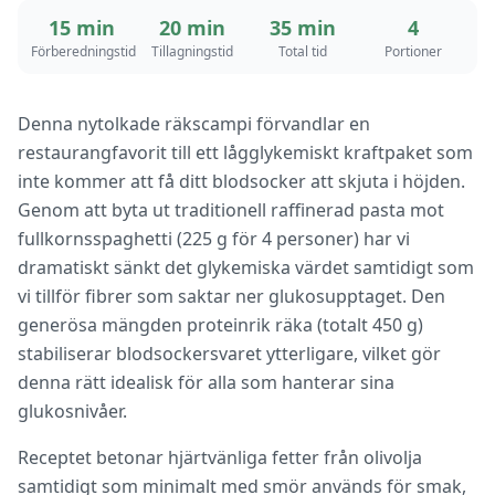
15 min
20 min
35 min
4
Förberedningstid
Tillagningstid
Total tid
Portioner
Denna nytolkade räkscampi förvandlar en
restaurangfavorit till ett lågglykemiskt kraftpaket som
inte kommer att få ditt blodsocker att skjuta i höjden.
Genom att byta ut traditionell raffinerad pasta mot
fullkornsspaghetti (225 g för 4 personer) har vi
dramatiskt sänkt det glykemiska värdet samtidigt som
vi tillför fibrer som saktar ner glukosupptaget. Den
generösa mängden proteinrik räka (totalt 450 g)
stabiliserar blodsockersvaret ytterligare, vilket gör
denna rätt idealisk för alla som hanterar sina
glukosnivåer.
Receptet betonar hjärtvänliga fetter från olivolja
samtidigt som minimalt med smör används för smak,