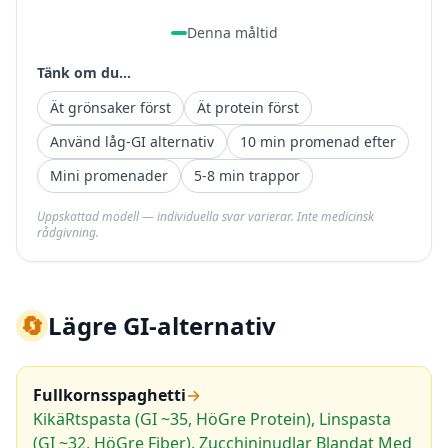
Denna måltid
Tänk om du...
Ät grönsaker först
Ät protein först
Använd låg-GI alternativ
10 min promenad efter
Mini promenader
5-8 min trappor
Uppskattad modell — individuella svar varierar. Inte medicinsk
rådgivning.
🔄
Lägre GI-alternativ
Fullkornsspaghetti
→
KikäRtspasta (GI ~35, HöGre Protein), Linspasta
(GI ~32, HöGre Fiber), Zucchininudlar Blandat Med