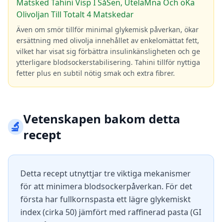
Matsked Tahini Visp I SåSen, UteläMna Och öKa
Olivoljan Till Totalt 4 Matskedar
Även om smör tillför minimal glykemisk påverkan, ökar
ersättning med olivolja innehållet av enkelomättat fett,
vilket har visat sig förbättra insulinkänsligheten och ge
ytterligare blodsockerstabilisering. Tahini tillför nyttiga
fetter plus en subtil nötig smak och extra fibrer.
Vetenskapen bakom detta
🔬
recept
Detta recept utnyttjar tre viktiga mekanismer
för att minimera blodsockerpåverkan. För det
första har fullkornspasta ett lägre glykemiskt
index (cirka 50) jämfört med raffinerad pasta (GI