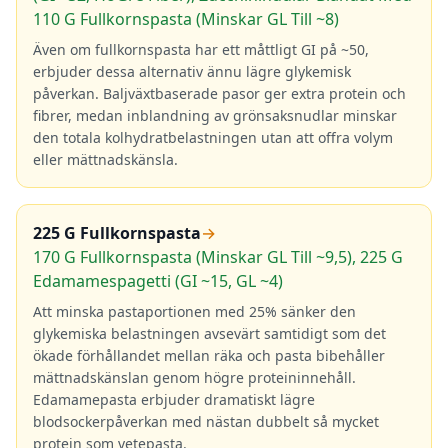
110 G Fullkornspasta (Minskar GL Till ~8)
Även om fullkornspasta har ett måttligt GI på ~50,
erbjuder dessa alternativ ännu lägre glykemisk
påverkan. Baljväxtbaserade pasor ger extra protein och
fibrer, medan inblandning av grönsaksnudlar minskar
den totala kolhydratbelastningen utan att offra volym
eller mättnadskänsla.
225 G Fullkornspasta
→
170 G Fullkornspasta (Minskar GL Till ~9,5), 225 G
Edamamespagetti (GI ~15, GL ~4)
Att minska pastaportionen med 25% sänker den
glykemiska belastningen avsevärt samtidigt som det
ökade förhållandet mellan räka och pasta bibehåller
mättnadskänslan genom högre proteininnehåll.
Edamamepasta erbjuder dramatiskt lägre
blodsockerpåverkan med nästan dubbelt så mycket
protein som vetepasta.