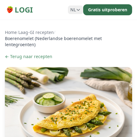
LOGI
NL
Gratis uitproberen
Home
/
Laag-GI recepten
/
Boerenomelet (Nederlandse boerenomelet met
lentegroenten)
← Terug naar recepten