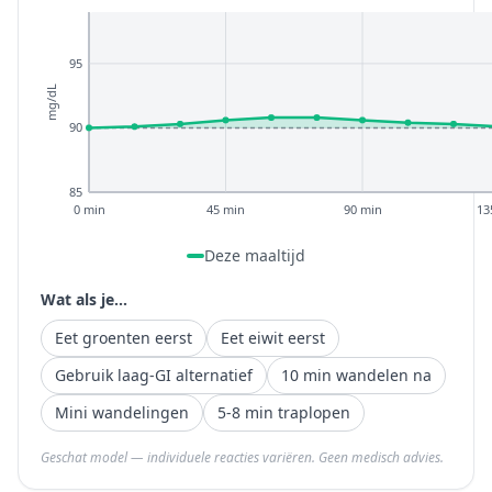
95
mg/dL
90
85
0 min
45 min
90 min
13
Deze maaltijd
Wat als je...
Eet groenten eerst
Eet eiwit eerst
Gebruik laag-GI alternatief
10 min wandelen na
Mini wandelingen
5-8 min traplopen
Geschat model — individuele reacties variëren. Geen medisch advies.