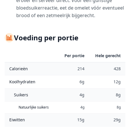
erover en serveer direct. Voor een gunstige
bloedsuikerreactie, eet de omelet vóór eventueel
brood of een zetmeelrijk bijgerecht.
📊
Voeding per portie
Per portie
Hele gerecht
Calorieën
214
428
Koolhydraten
6g
12g
Suikers
4g
8g
Natuurlijke suikers
4g
8g
Eiwitten
15g
29g