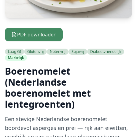
PDF downloaden
Laag GI
Glutenvrij
Notenvrij
Sojavrij
Diabeetvriendelijk
Makkelijk
Boerenomelet
(Nederlandse
boerenomelet met
lentegroenten)
Een stevige Nederlandse boerenomelet
boordevol asperges en prei — rijk aan eiwitten,
vezelrijk en van nature laag-glycemisch voor