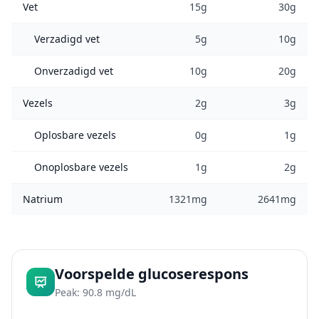
Vet
15g
30g
Verzadigd vet
5g
10g
Onverzadigd vet
10g
20g
Vezels
2g
3g
Oplosbare vezels
0g
1g
Onoplosbare vezels
1g
2g
Natrium
1321mg
2641mg
Voorspelde glucoserespons
Peak: 90.8 mg/dL