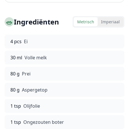
🥗
Ingrediënten
Metrisch
Imperiaal
4 pcs
Ei
30 ml
Volle melk
80 g
Prei
80 g
Aspergetop
1 tsp
Olijfolie
1 tsp
Ongezouten boter