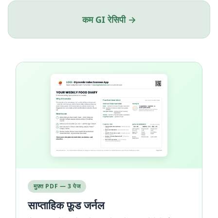
कम GI रेसिपी →
मुफ़्त PDF — 3 पेज
साप्ताहिक फ़ूड जर्नल