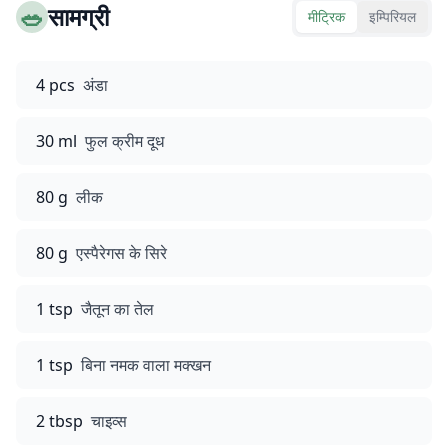
🥗
सामग्री
मीट्रिक
इम्पिरियल
4 pcs
अंडा
30 ml
फुल क्रीम दूध
80 g
लीक
80 g
एस्पैरेगस के सिरे
1 tsp
जैतून का तेल
1 tsp
बिना नमक वाला मक्खन
2 tbsp
चाइव्स