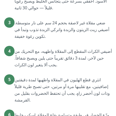
الأسود. اخفقي بسرعة حتى يتجانس الخليط ويصبح رغوياً
قليلاً — حوالي 30 ثانية.
3
ضعي مقلاة غير لاصقة بحجم 24 سم على نار متوسطة.
أضيفي زيت الزيتون والزبدة واتركي الزبدة تذوب وتبدأ في
تكوين رغوة خفيفة.
4
أضيفي الكراث المقطع إلى المقلاة واطهيه، مع التحريك من
حين لآخر، لمدة 3 دقائق تقريباً حتى يلين ويصبح شفافاً.
يجب ألا يتغير لون الكراث.
5
انثري قطع الهليون في المقلاة واطهيها لمدة دقيقتين
إضافيتين، مع تقليبها مرة أو مرتين، حتى تصبح طرية قليلاً
وذات لون أخضر زاهٍ. يجب أن تحتفظ الخضروات بقليل من
القرمشة.
6
وزّع الخضار في طبقة متساوية بقاع المقلاة. اسكب خليط