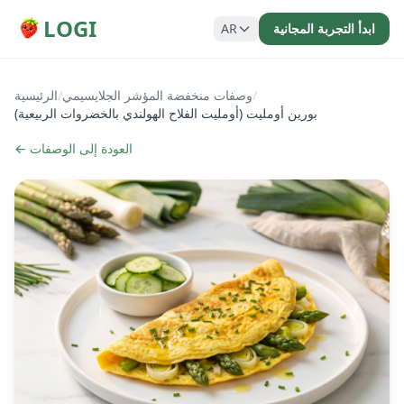
LOGI
ابدأ التجربة المجانية
AR
/
وصفات منخفضة المؤشر الجلايسيمي
/
الرئيسية
بورين أومليت (أومليت الفلاح الهولندي بالخضروات الربيعية)
← العودة إلى الوصفات