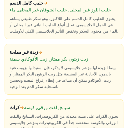
→
حليب كامل الدسم
حليب اللوز غير المحلى, حليب الشوفان غير المحلى, ماء
يحتوي الحليب كامل الدسم على اللاكتوز، وهو سكر طبيعي يساهم
في الحمل الجلايسيمي. تقلل أنواع الحليب النباتي غير المحلى أو
الماء من محتوى السكر وتخفض التأثير الجلايسيمي الكلي للأومليت.
→
زبدة غير مملحة
زيت زيتون بكر ممتاز, زيت الأفوكادو, سمنة
بينما الزبدة لها مؤشر جلايسيمي لا يذكر، فإن استبدالها بزيوت غنية
بالدهون الأحادية غير المشبعة مثل زيت الزيتون البكر الممتاز أو
زيت الأفوكادو يمكن أن يساعد في إبطاء إفراغ المعدة وتحسين
استجابة سكر الدم بعد الوجبة.
سبانخ, لفت ورقي, كوسة
→
كراث
يحتوي الكراث على نسبة معتدلة من الكربوهيدرات. السبانخ واللفت
الورقي والكوسة منخفضة جداً في الكربوهيدرات بمؤشر جلايسيمي