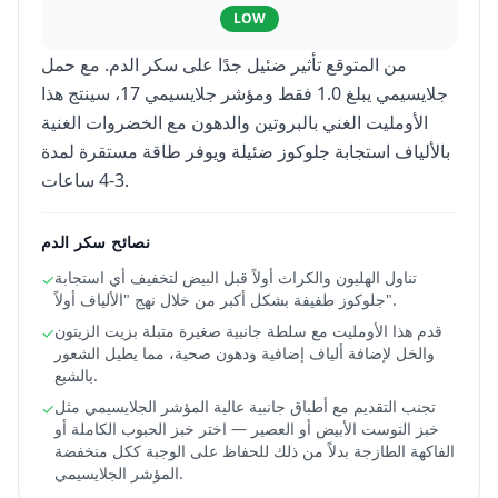
LOW
من المتوقع تأثير ضئيل جدًا على سكر الدم. مع حمل
جلايسيمي يبلغ 1.0 فقط ومؤشر جلايسيمي 17، سينتج هذا
الأومليت الغني بالبروتين والدهون مع الخضروات الغنية
بالألياف استجابة جلوكوز ضئيلة ويوفر طاقة مستقرة لمدة
3-4 ساعات.
نصائح سكر الدم
تناول الهليون والكراث أولاً قبل البيض لتخفيف أي استجابة
✓
جلوكوز طفيفة بشكل أكبر من خلال نهج "الألياف أولاً".
قدم هذا الأومليت مع سلطة جانبية صغيرة متبلة بزيت الزيتون
✓
والخل لإضافة ألياف إضافية ودهون صحية، مما يطيل الشعور
بالشبع.
تجنب التقديم مع أطباق جانبية عالية المؤشر الجلايسيمي مثل
✓
خبز التوست الأبيض أو العصير — اختر خبز الحبوب الكاملة أو
الفاكهة الطازجة بدلاً من ذلك للحفاظ على الوجبة ككل منخفضة
المؤشر الجلايسيمي.