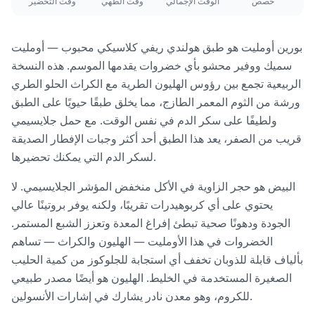
حصص
الوقت الإجمالي
وقت الطهي
وقت التحضير
بورين أومليت هو طبق هولندي ريفي كلاسيكي محبوب — أومليت
سميك ووفير محشو بأي خضروات يقدمها الموسم. هذه النسخة
الربيعية تجمع بين رؤوس الهليون الطرية مع الكراث الحلو الطري
ورشة من الثوم المعمر الطازج، مما يخلق طبقًا حيويًا على الطبق
ولطيفًا على سكر الدم في نفس الوقت. مع حمل جلايسيمي
قريب من الصفر، يعد هذا الطبق أحد أكثر وجبات الإفطار الصديقة
لسكر الدم التي يمكنك تحضيرها.
البيض هو حجر الزاوية في الأكل منخفض المؤشر الجلايسيمي. لا
يحتوي على أي كربوهيدرات تقريبًا، ولكنه يوفر بروتينًا عالي
الجودة ودهونًا صحية تبطئ إفراغ المعدة وتعزز الشبع المستمر.
الخضروات في هذا الأومليت — الهليون والكراث — تساهم
بألياف قابلة للذوبان تخفف أي استجابة للجلوكوز من كمية الحليب
الصغيرة المستخدمة في الخليط. الهليون هو أيضًا مصدر طبيعي
للكروم، وهو معدن نادر يشارك في إشارات الأنسولين.