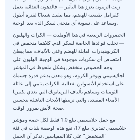
زيت الزيتون يعزز هذا التأثير — فالدهون الغذائية تعمل
كفرامل طبيعية للهضم، مما يبقيك شبعانًا لفترة أطول
ويساعد على تسوية أي منحنى لسكر الدم بعد الوجبة.
الخضروات الربيعية في هذا الأومليت — الكراث والهليون
— تجلب فوائدها الخاصة لسكر الدم. كلاهما منخفض في
الكربوهيدرات القابلة للهضم وغني بالألياف، مما يبطئ
امتصاص أي سكريات موجودة في الوجبة. الهليون على
وجه الخصوص منخفض بشكل ملحوظ في المؤشر
الجلايسيمي ويوفر الكروم، وهو معدن يدعم قدرة جسمك
على استخدام الأنسولين بفعالية. الكراث ينتمي إلى عائلة
الثوميات ويساهم بألياف البريبايوتك التي تغذي بكتيريا
الأمعاء المفيدة، والتي تربطها الأبحاث الناشئة بتحسين
صحة الأيض بمرور الوقت.
مع حمل جلايسيمي يبلغ 1.0 فقط لكل حصة ومؤشر
جلايسيمي تقديري يبلغ 17، تقع هذه الوصفة بثبات في فئة
"المنخفض" على كلا المقياسين. تذكر أن الحمل