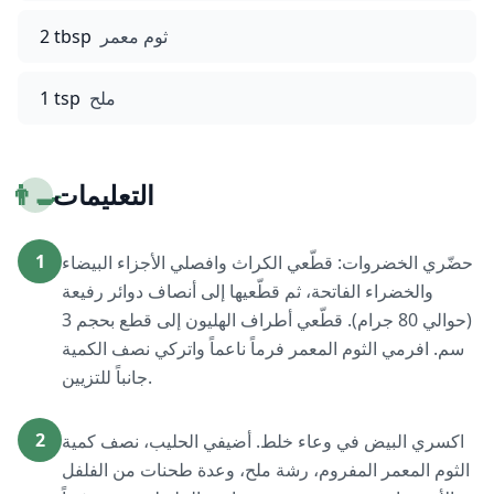
ثوم معمر
2 tbsp
ملح
1 tsp
التعليمات
👨‍🍳
1
حضّري الخضروات: قطّعي الكراث وافصلي الأجزاء البيضاء
والخضراء الفاتحة، ثم قطّعيها إلى أنصاف دوائر رفيعة
(حوالي 80 جرام). قطّعي أطراف الهليون إلى قطع بحجم 3
سم. افرمي الثوم المعمر فرماً ناعماً واتركي نصف الكمية
جانباً للتزيين.
2
اكسري البيض في وعاء خلط. أضيفي الحليب، نصف كمية
الثوم المعمر المفروم، رشة ملح، وعدة طحنات من الفلفل