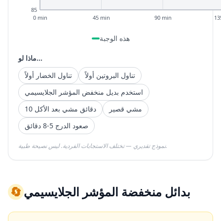
85
0 min
45 min
90 min
13
هذه الوجبة
ماذا لو...
تناول البروتين أولاً
تناول الخضار أولاً
استخدم بديل منخفض المؤشر الجلايسيمي
مشي قصير
10 دقائق مشي بعد الأكل
صعود الدرج 5-8 دقائق
نموذج تقديري — تختلف الاستجابات الفردية. ليس نصيحة طبية.
بدائل منخفضة المؤشر الجلايسيمي
🔄