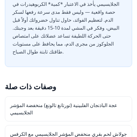
الجلايسيمي يأخذ في الاعتبار *كمية* الكربوهيدرات في
حصة واقعية — وليس فقط مدى سرعة رفعها لسكر
الدم. لتعظيم الفوائد، حاول تناول خضرواتك أولاً قبل
البيض، وفكر في المشي لمدة 10-15 دقيقة بعد وجبتك.
حتى الحركة اللطيفة تساعد عضلاتك على امتصاص
الجلوكوز من مجرى الدم، مما يحافظ على مستويات
طاقتك ثابتة طوال الصباح.
وصفات ذات صلة
عجة الباذنجان الفلبينية (تورتانغ تالونغ) منخفضة المؤشر
الجلايسيمي
جولاش لحم بقري منخفض المؤشر الجلايسيمي مع الكرفس