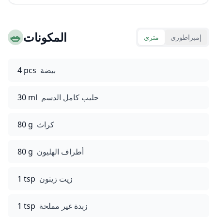
المكونات
🥗
إمبراطوري
متري
بيضة
4 pcs
حليب كامل الدسم
30 ml
كراث
80 g
أطراف الهليون
80 g
زيت زيتون
1 tsp
زبدة غير مملحة
1 tsp