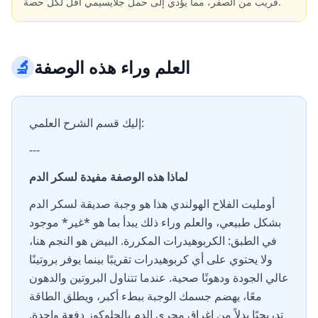
قريب من الصفر، مما يؤدي إلى حمل جلايسيمي أقل لكل حصة.
العلم وراء هذه الوصفة
🔬
إليك قسم الشرح العلمي:
---
لماذا هذه الوصفة مفيدة لسكر الدم
أومليت الفلاح الهولندي هذا هو وجبة صديقة لسكر الدم
بشكل طبيعي، والعلم وراء ذلك يبدأ بما هو *غير* موجود
في الطبق: الكربوهيدرات المكررة. البيض هو النجم هنا،
ولا يحتوي على أي كربوهيدرات تقريبًا بينما يوفر بروتينًا
عالي الجودة ودهونًا صحية. عندما تتناول البروتين والدهون
معًا، يهضم جسمك الوجبة ببطء أكبر، ويطلق الطاقة
تدريجيًا بدلاً من إغراق مجرى الدم بالجلوكوز دفعة واحدة.