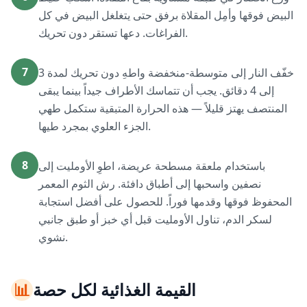
البيض فوقها وأمِل المقلاة برفق حتى يتغلغل البيض في كل
الفراغات. دعها تستقر دون تحريك.
7
خفّف النار إلى متوسطة-منخفضة واطهِ دون تحريك لمدة 3
إلى 4 دقائق. يجب أن تتماسك الأطراف جيداً بينما يبقى
المنتصف يهتز قليلاً — هذه الحرارة المتبقية ستكمل طهي
الجزء العلوي بمجرد طيها.
8
باستخدام ملعقة مسطحة عريضة، اطوِ الأومليت إلى
نصفين واسحبها إلى أطباق دافئة. رش الثوم المعمر
المحفوظ فوقها وقدمها فوراً. للحصول على أفضل استجابة
لسكر الدم، تناول الأومليت قبل أي خبز أو طبق جانبي
نشوي.
القيمة الغذائية لكل حصة
📊