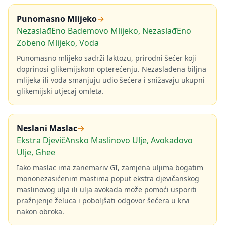
Punomasno Mlijeko
→
NezaslađEno Bademovo Mlijeko, NezaslađEno
Zobeno Mlijeko, Voda
Punomasno mlijeko sadrži laktozu, prirodni šećer koji
doprinosi glikemijskom opterećenju. Nezaslađena biljna
mlijeka ili voda smanjuju udio šećera i snižavaju ukupni
glikemijski utjecaj omleta.
Neslani Maslac
→
Ekstra DjevičAnsko Maslinovo Ulje, Avokadovo
Ulje, Ghee
Iako maslac ima zanemariv GI, zamjena uljima bogatim
mononezasićenim mastima poput ekstra djevičanskog
maslinovog ulja ili ulja avokada može pomoći usporiti
pražnjenje želuca i poboljšati odgovor šećera u krvi
nakon obroka.