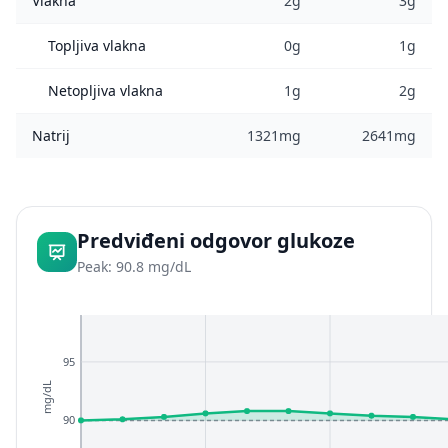
Vlakna
2g
3g
Topljiva vlakna
0g
1g
Netopljiva vlakna
1g
2g
Natrij
1321mg
2641mg
Predviđeni odgovor glukoze
Peak: 90.8 mg/dL
95
mg/dL
90