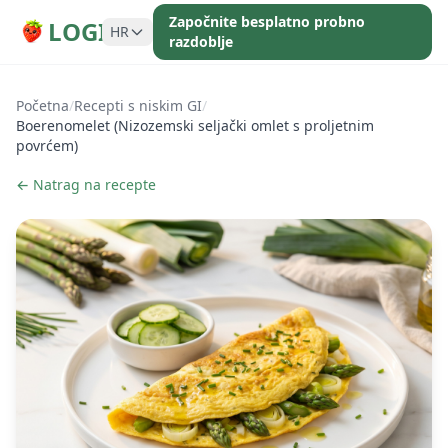
Započnite besplatno probno
LOGI
HR
razdoblje
Početna
/
Recepti s niskim GI
/
Boerenomelet (Nizozemski seljački omlet s proljetnim
povrćem)
← Natrag na recepte