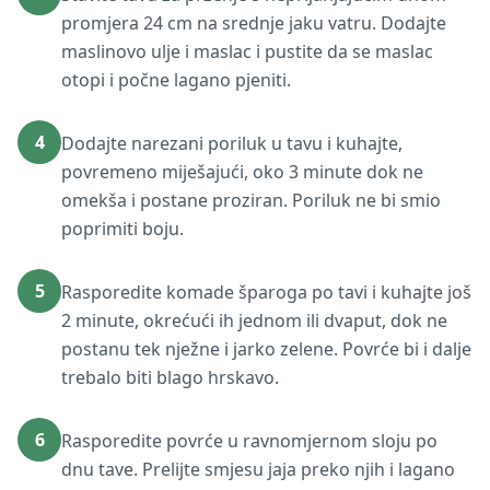
promjera 24 cm na srednje jaku vatru. Dodajte
maslinovo ulje i maslac i pustite da se maslac
otopi i počne lagano pjeniti.
4
Dodajte narezani poriluk u tavu i kuhajte,
povremeno miješajući, oko 3 minute dok ne
omekša i postane proziran. Poriluk ne bi smio
poprimiti boju.
5
Rasporedite komade šparoga po tavi i kuhajte još
2 minute, okrećući ih jednom ili dvaput, dok ne
postanu tek nježne i jarko zelene. Povrće bi i dalje
trebalo biti blago hrskavo.
6
Rasporedite povrće u ravnomjernom sloju po
dnu tave. Prelijte smjesu jaja preko njih i lagano