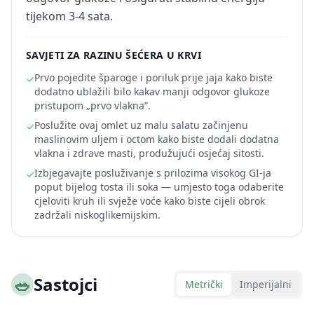
tijekom 3-4 sata.
SAVJETI ZA RAZINU ŠEĆERA U KRVI
Prvo pojedite šparoge i poriluk prije jaja kako biste
✓
dodatno ublažili bilo kakav manji odgovor glukoze
pristupom „prvo vlakna”.
Poslužite ovaj omlet uz malu salatu začinjenu
✓
maslinovim uljem i octom kako biste dodali dodatna
vlakna i zdrave masti, produžujući osjećaj sitosti.
Izbjegavajte posluživanje s prilozima visokog GI-ja
✓
poput bijelog tosta ili soka — umjesto toga odaberite
cjeloviti kruh ili svježe voće kako biste cijeli obrok
zadržali niskoglikemijskim.
🥗
Sastojci
Metrički
Imperijalni