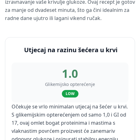
izravnavanje vaše krivulje glukoze. Ovaj recept je gotov
za manje od dvadeset minuta, što ga čini idealnim za
radne dane ujutro ili lagani vikend ručak.
Utjecaj na razinu šećera u krvi
1.0
Glikemijsko opterećenje
LOW
Očekuje se vrlo minimalan utjecaj na šećer u krvi.
S glikemijskim opterećenjem od samo 1,0 i GI od
17, ovaj omlet bogat proteinima i mastima s
vlaknastim povrćem proizvest će zanemariv
odgovor glukoze i osigurati stabilnu energiju