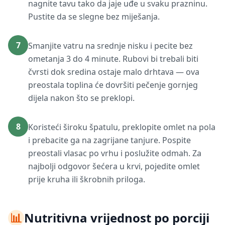
nagnite tavu tako da jaje uđe u svaku prazninu.
Pustite da se slegne bez miješanja.
7
Smanjite vatru na srednje nisku i pecite bez
ometanja 3 do 4 minute. Rubovi bi trebali biti
čvrsti dok sredina ostaje malo drhtava — ova
preostala toplina će dovršiti pečenje gornjeg
dijela nakon što se preklopi.
8
Koristeći široku špatulu, preklopite omlet na pola
i prebacite ga na zagrijane tanjure. Pospite
preostali vlasac po vrhu i poslužite odmah. Za
najbolji odgovor šećera u krvi, pojedite omlet
prije kruha ili škrobnih priloga.
📊
Nutritivna vrijednost po porciji