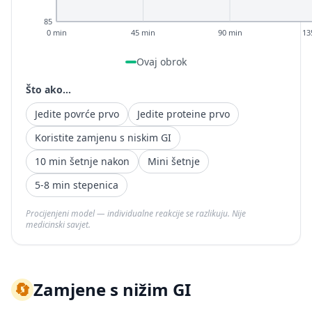
85
0 min
45 min
90 min
13
Ovaj obrok
Što ako...
Jedite povrće prvo
Jedite proteine prvo
Koristite zamjenu s niskim GI
10 min šetnje nakon
Mini šetnje
5-8 min stepenica
Procijenjeni model — individualne reakcije se razlikuju. Nije
medicinski savjet.
🔄
Zamjene s nižim GI