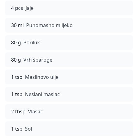
4 pcs
Jaje
30 ml
Punomasno mlijeko
80 g
Poriluk
80 g
Vrh šparoge
1 tsp
Maslinovo ulje
1 tsp
Neslani maslac
2 tbsp
Vlasac
1 tsp
Sol