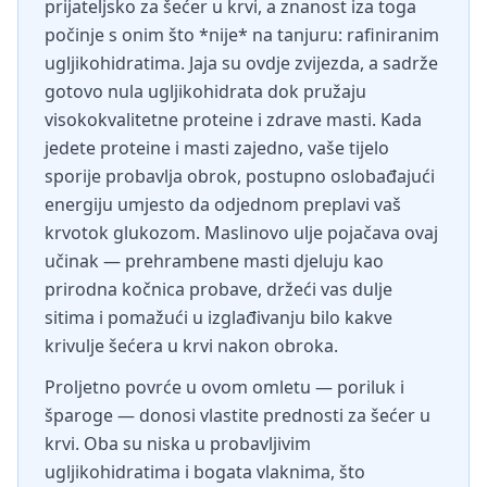
prijateljsko za šećer u krvi, a znanost iza toga
počinje s onim što *nije* na tanjuru: rafiniranim
ugljikohidratima. Jaja su ovdje zvijezda, a sadrže
gotovo nula ugljikohidrata dok pružaju
visokokvalitetne proteine i zdrave masti. Kada
jedete proteine i masti zajedno, vaše tijelo
sporije probavlja obrok, postupno oslobađajući
energiju umjesto da odjednom preplavi vaš
krvotok glukozom. Maslinovo ulje pojačava ovaj
učinak — prehrambene masti djeluju kao
prirodna kočnica probave, držeći vas dulje
sitima i pomažući u izglađivanju bilo kakve
krivulje šećera u krvi nakon obroka.
Proljetno povrće u ovom omletu — poriluk i
šparoge — donosi vlastite prednosti za šećer u
krvi. Oba su niska u probavljivim
ugljikohidratima i bogata vlaknima, što