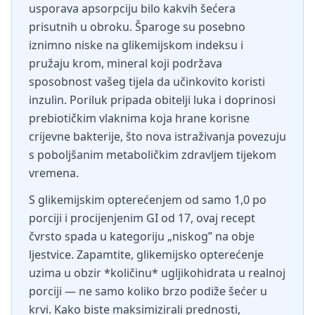
usporava apsorpciju bilo kakvih šećera
prisutnih u obroku. Šparoge su posebno
iznimno niske na glikemijskom indeksu i
pružaju krom, mineral koji podržava
sposobnost vašeg tijela da učinkovito koristi
inzulin. Poriluk pripada obitelji luka i doprinosi
prebiotičkim vlaknima koja hrane korisne
crijevne bakterije, što nova istraživanja povezuju
s poboljšanim metaboličkim zdravljem tijekom
vremena.
S glikemijskim opterećenjem od samo 1,0 po
porciji i procijenjenim GI od 17, ovaj recept
čvrsto spada u kategoriju „niskog” na obje
ljestvice. Zapamtite, glikemijsko opterećenje
uzima u obzir *količinu* ugljikohidrata u realnoj
porciji — ne samo koliko brzo podiže šećer u
krvi. Kako biste maksimizirali prednosti,