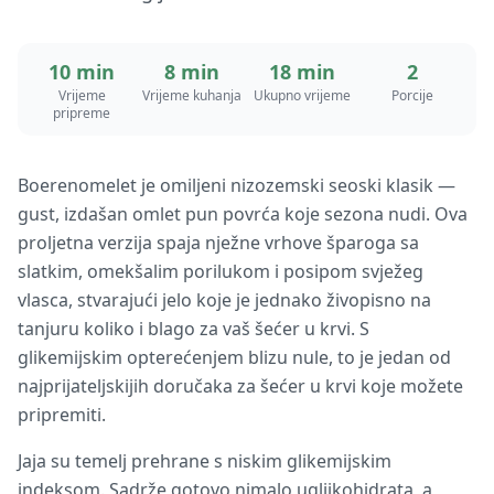
10 min
8 min
18 min
2
Vrijeme
Vrijeme kuhanja
Ukupno vrijeme
Porcije
pripreme
Boerenomelet je omiljeni nizozemski seoski klasik —
gust, izdašan omlet pun povrća koje sezona nudi. Ova
proljetna verzija spaja nježne vrhove šparoga sa
slatkim, omekšalim porilukom i posipom svježeg
vlasca, stvarajući jelo koje je jednako živopisno na
tanjuru koliko i blago za vaš šećer u krvi. S
glikemijskim opterećenjem blizu nule, to je jedan od
najprijateljskijih doručaka za šećer u krvi koje možete
pripremiti.
Jaja su temelj prehrane s niskim glikemijskim
indeksom. Sadrže gotovo nimalo ugljikohidrata, a