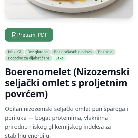
Preuzmi PDF
Niski GI
Bez glutena
Bez orašastih plodova
Bez soje
Pogodno za dijabetičare
Lako
Boerenomelet (Nizozemski
seljački omlet s proljetnim
povrćem)
Obilan nizozemski seljački omlet pun šparoga i
poriluka — bogat proteinima, vlaknima i
prirodno niskog glikemijskog indeksa za
stabilnu energiju.