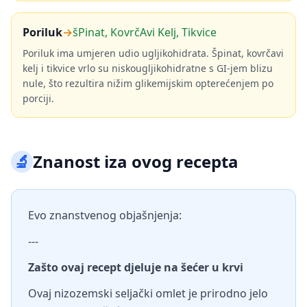
Poriluk
→
šPinat, KovrčAvi Kelj, Tikvice
Poriluk ima umjeren udio ugljikohidrata. Špinat, kovrčavi
kelj i tikvice vrlo su niskougljikohidratne s GI-jem blizu
nule, što rezultira nižim glikemijskim opterećenjem po
porciji.
🔬
Znanost iza ovog recepta
Evo znanstvenog objašnjenja:
---
Zašto ovaj recept djeluje na šećer u krvi
Ovaj nizozemski seljački omlet je prirodno jelo