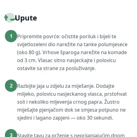
👨‍🍳
Upute
1
Pripremite povrće: očistite poriluk i bijeli te
svijetlozeleni dio narežite na tanke polumjesece
(oko 80 g). Vrhove šparoga narežite na komade
od 3 cm. Vlasac sitno nasjeckajte i polovicu
ostavite sa strane za posluživanje.
2
Razbijte jaja u zdjelu za miješanje. Dodajte
mlijeko, polovicu nasjeckanog vlasca, prstohvat
soli i nekoliko mljevenja crnog papra. Žustro
miješajte pjenjačom dok se smjesa potpuno ne
sjedini i lagano zapjeni — oko 30 sekundi.
3
Stavite tavu za prženje s neprijanjajućim dnom