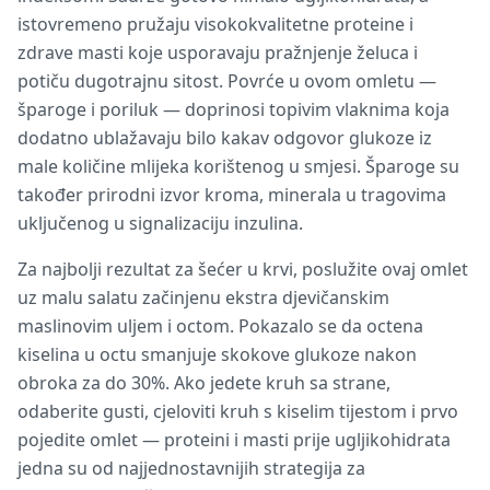
istovremeno pružaju visokokvalitetne proteine i
zdrave masti koje usporavaju pražnjenje želuca i
potiču dugotrajnu sitost. Povrće u ovom omletu —
šparoge i poriluk — doprinosi topivim vlaknima koja
dodatno ublažavaju bilo kakav odgovor glukoze iz
male količine mlijeka korištenog u smjesi. Šparoge su
također prirodni izvor kroma, minerala u tragovima
uključenog u signalizaciju inzulina.
Za najbolji rezultat za šećer u krvi, poslužite ovaj omlet
uz malu salatu začinjenu ekstra djevičanskim
maslinovim uljem i octom. Pokazalo se da octena
kiselina u octu smanjuje skokove glukoze nakon
obroka za do 30%. Ako jedete kruh sa strane,
odaberite gusti, cjeloviti kruh s kiselim tijestom i prvo
pojedite omlet — proteini i masti prije ugljikohidrata
jedna su od najjednostavnijih strategija za