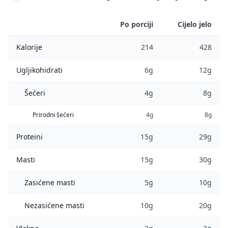
Po porciji
Cijelo jelo
Kalorije
214
428
Ugljikohidrati
6g
12g
Šećeri
4g
8g
Prirodni šećeri
4g
8g
Proteini
15g
29g
Masti
15g
30g
Zasićene masti
5g
10g
Nezasićene masti
10g
20g