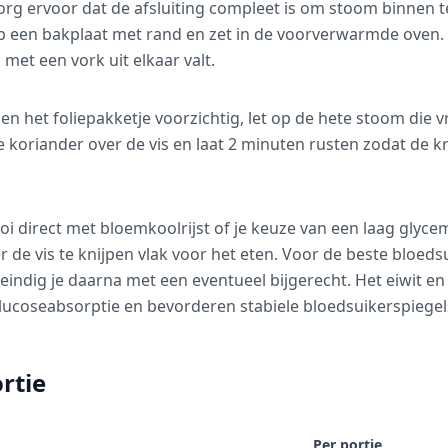
Zorg ervoor dat de afsluiting compleet is om stoom binnen 
p een bakplaat met rand en zet in de voorverwarmde oven. 
 met een vork uit elkaar valt.
en het foliepakketje voorzichtig, let op de hete stoom die v
e koriander over de vis en laat 2 minuten rusten zodat de k
oi direct met bloemkoolrijst of je keuze van een laag glyce
 de vis te knijpen vlak voor het eten. Voor de beste bloedsu
eindig je daarna met een eventueel bijgerecht. Het eiwit en 
lucoseabsorptie en bevorderen stabiele bloedsuikerspiegel
rtie
Per portie