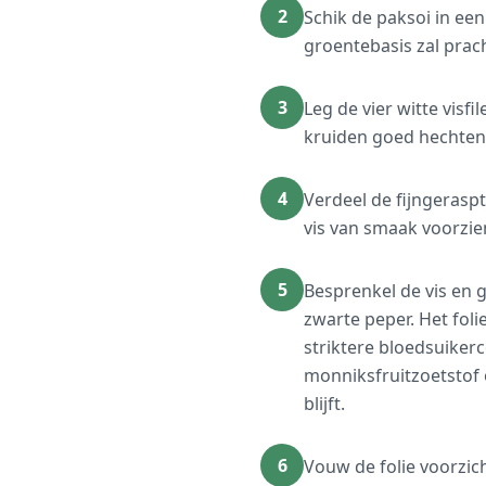
2
Schik de paksoi in een
groentebasis zal pra
3
Leg de vier witte visf
kruiden goed hechten e
4
Verdeel de fijngerasp
vis van smaak voorzien
5
Besprenkel de vis en
zwarte peper. Het fol
striktere bloedsuikerc
monniksfruitzoetstof 
blijft.
6
Vouw de folie voorzich