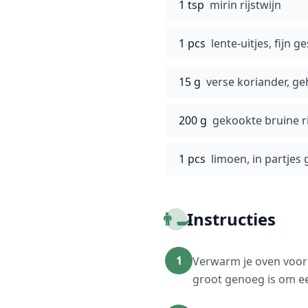
1 tsp
mirin rijstwijn
1 pcs
lente-uitjes, fijn 
15 g
verse koriander, ge
200 g
gekookte bruine ri
1 pcs
limoen, in partjes
👨‍🍳
Instructies
1
Verwarm je oven voor 
groot genoeg is om ee