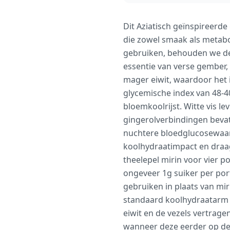
Dit Aziatisch geïnspireerd
die zowel smaak als metabo
gebruiken, behouden we de 
essentie van verse gember, 
mager eiwit, waardoor het 
glycemische index van 48-4
bloemkoolrijst. Witte vis l
gingerolverbindingen bevat
nuchtere bloedglucosewaar
koolhydraatimpact en draag
theelepel mirin voor vier p
ongeveer 1g suiker per port
gebruiken in plaats van mir
standaard koolhydraatarm b
eiwit en de vezels vertrag
wanneer deze eerder op de