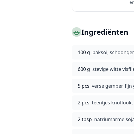
en
🥗
Ingrediënten
100 g
paksoi, schoonge
600 g
stevige witte visfil
5 pcs
verse gember, fijn
2 pcs
teentjes knoflook,
2 tbsp
natriumarme soj