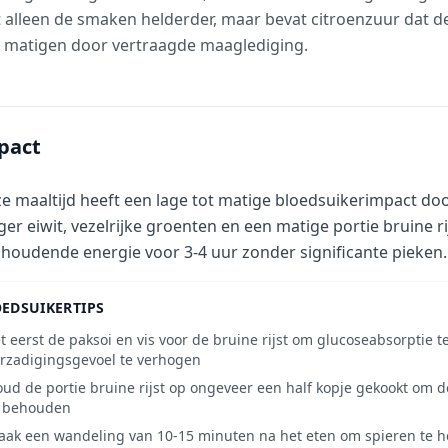
 alleen de smaken helderder, maar bevat citroenzuur dat 
n matigen door vertraagde maaglediging.
pact
e maaltijd heeft een lage tot matige bloedsuikerimpact do
er eiwit, vezelrijke groenten en een matige portie bruine ri
houdende energie voor 3-4 uur zonder significante pieken.
EDSUIKERTIPS
t eerst de paksoi en vis voor de bruine rijst om glucoseabsorptie t
rzadigingsgevoel te verhogen
ud de portie bruine rijst op ongeveer een half kopje gekookt om 
e behouden
ak een wandeling van 10-15 minuten na het eten om spieren te 