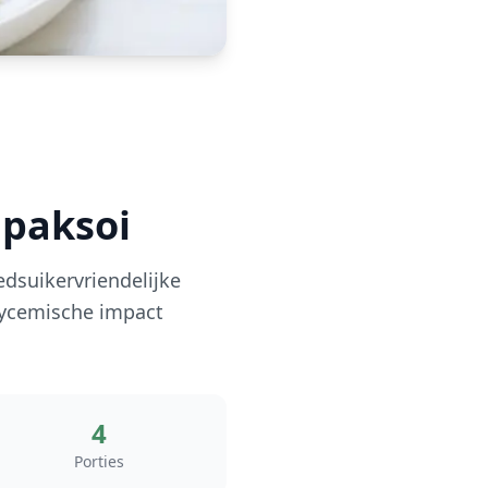
 paksoi
dsuikervriendelijke
glycemische impact
4
Porties