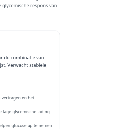
de glycemische respons van
or de combinatie van
jst. Verwacht stabiele,
e vertragen en het
de lage glycemische lading
helpen glucose op te nemen