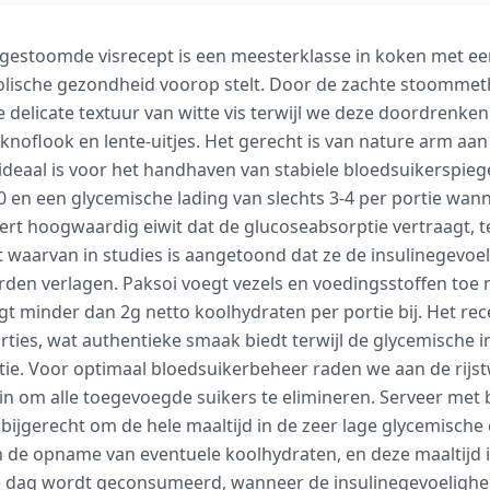
e gestoomde visrecept is een meesterklasse in koken met ee
lische gezondheid voorop stelt. Door de zachte stoommeth
delicate textuur van witte vis terwijl we deze doordrenke
knoflook en lente-uitjes. Het gerecht is van nature arm aan
ideaal is voor het handhaven van stabiele bloedsuikerspieg
0 en een glycemische lading van slechts 3-4 per portie w
evert hoogwaardig eiwit dat de glucoseabsorptie vertraagt, 
 waarvan in studies is aangetoond dat ze de insulinegevoe
den verlagen. Paksoi voegt vezels en voedingsstoffen toe
t minder dan 2g netto koolhydraten per portie bij. Het rece
orties, wat authentieke smaak biedt terwijl de glycemische i
ie. Voor optimaal bloedsuikerbeheer raden we aan de rijstw
in om alle toegevoegde suikers te elimineren. Serveer met 
ijgerecht om de hele maaltijd in de zeer lage glycemische 
en de opname van eventuele koolhydraten, en deze maaltijd i
 dag wordt geconsumeerd, wanneer de insulinegevoeligheid