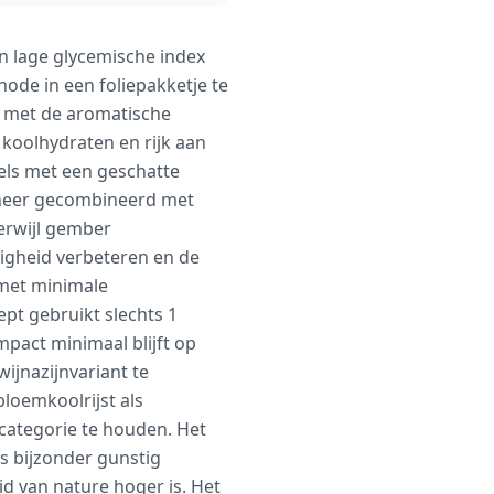
n lage glycemische index
ode in een foliepakketje te
n met de aromatische
 koolhydraten en rijk aan
els met een geschatte
anneer gecombineerd met
terwijl gember
ligheid verbeteren en de
 met minimale
pt gebruikt slechts 1
mpact minimaal blijft op
ijnazijnvariant te
bloemkoolrijst als
categorie te houden. Het
s bijzonder gunstig
 van nature hoger is. Het