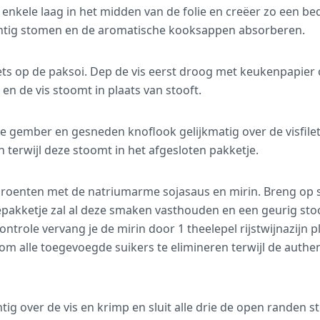
 enkele laag in het midden van de folie en creëer zo een bed
chtig stomen en de aromatische kooksappen absorberen.
ilets op de paksoi. Dep de vis eerst droog met keukenpapie
n de vis stoomt in plaats van stooft.
te gember en gesneden knoflook gelijkmatig over de visfile
 terwijl deze stoomt in het afgesloten pakketje.
 groenten met de natriumarme sojasaus en mirin. Breng o
iepakketje zal al deze smaken vasthouden en een geurig s
ontrole vervang je de mirin door 1 theelepel rijstwijnazijn pl
om alle toegevoegde suikers te elimineren terwijl de aut
tig over de vis en krimp en sluit alle drie de open randen s