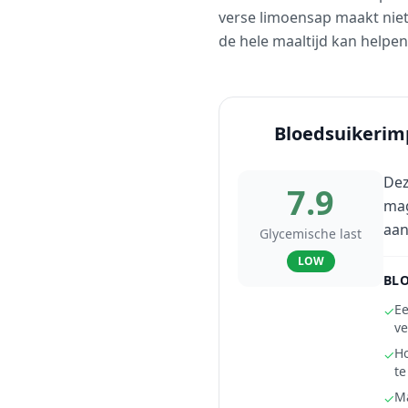
verse limoensap maakt niet
de hele maaltijd kan helpe
Bloedsuikerim
Dez
7.9
mag
aan
Glycemische last
LOW
BLO
Ee
✓
ve
Ho
✓
t
Ma
✓