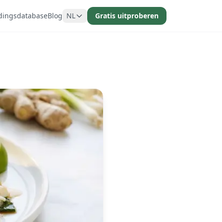
dingsdatabase
Blog
NL
Gratis uitproberen