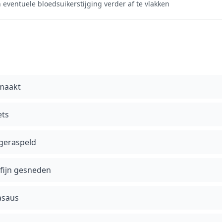
 eventuele bloedsuikerstijging verder af te vlakken
maakt
ets
 geraspeld
 fijn gesneden
asaus