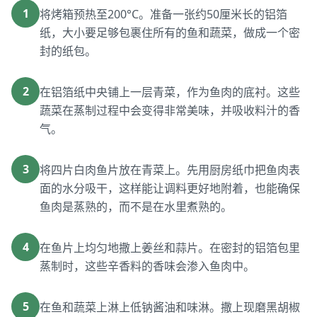
1
将烤箱预热至200°C。准备一张约50厘米长的铝箔
纸，大小要足够包裹住所有的鱼和蔬菜，做成一个密
封的纸包。
2
在铝箔纸中央铺上一层青菜，作为鱼肉的底衬。这些
蔬菜在蒸制过程中会变得非常美味，并吸收料汁的香
气。
3
将四片白肉鱼片放在青菜上。先用厨房纸巾把鱼肉表
面的水分吸干，这样能让调料更好地附着，也能确保
鱼肉是蒸熟的，而不是在水里煮熟的。
4
在鱼片上均匀地撒上姜丝和蒜片。在密封的铝箔包里
蒸制时，这些辛香料的香味会渗入鱼肉中。
5
在鱼和蔬菜上淋上低钠酱油和味淋。撒上现磨黑胡椒