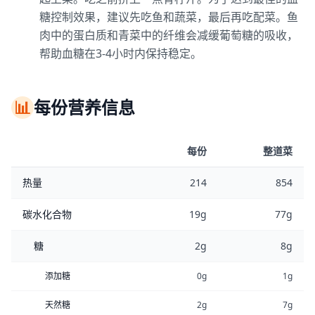
糖控制效果，建议先吃鱼和蔬菜，最后再吃配菜。鱼
肉中的蛋白质和青菜中的纤维会减缓葡萄糖的吸收，
帮助血糖在3-4小时内保持稳定。
📊
每份营养信息
每份
整道菜
热量
214
854
碳水化合物
19g
77g
糖
2g
8g
添加糖
0g
1g
天然糖
2g
7g