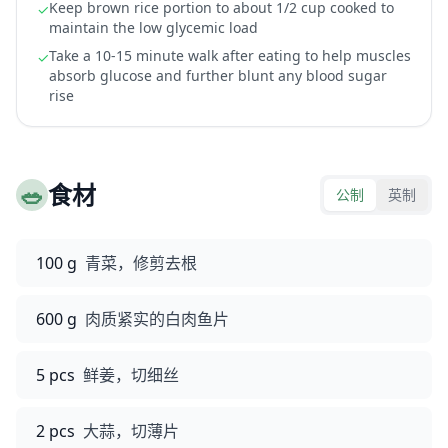
Keep brown rice portion to about 1/2 cup cooked to
✓
maintain the low glycemic load
Take a 10-15 minute walk after eating to help muscles
✓
absorb glucose and further blunt any blood sugar
rise
🥗
食材
公制
英制
100 g
青菜，修剪去根
600 g
肉质紧实的白肉鱼片
5 pcs
鲜姜，切细丝
2 pcs
大蒜，切薄片