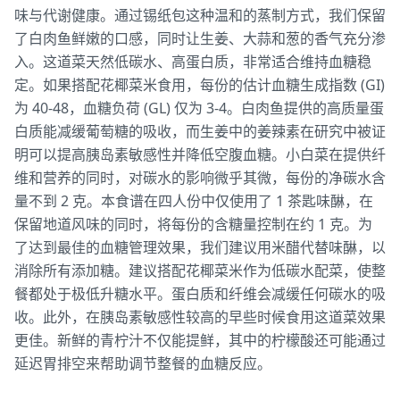
味与代谢健康。通过锡纸包这种温和的蒸制方式，我们保留
了白肉鱼鲜嫩的口感，同时让生姜、大蒜和葱的香气充分渗
入。这道菜天然低碳水、高蛋白质，非常适合维持血糖稳
定。如果搭配花椰菜米食用，每份的估计血糖生成指数 (GI)
为 40-48，血糖负荷 (GL) 仅为 3-4。白肉鱼提供的高质量蛋
白质能减缓葡萄糖的吸收，而生姜中的姜辣素在研究中被证
明可以提高胰岛素敏感性并降低空腹血糖。小白菜在提供纤
维和营养的同时，对碳水的影响微乎其微，每份的净碳水含
量不到 2 克。本食谱在四人份中仅使用了 1 茶匙味醂，在
保留地道风味的同时，将每份的含糖量控制在约 1 克。为
了达到最佳的血糖管理效果，我们建议用米醋代替味醂，以
消除所有添加糖。建议搭配花椰菜米作为低碳水配菜，使整
餐都处于极低升糖水平。蛋白质和纤维会减缓任何碳水的吸
收。此外，在胰岛素敏感性较高的早些时候食用这道菜效果
更佳。新鲜的青柠汁不仅能提鲜，其中的柠檬酸还可能通过
延迟胃排空来帮助调节整餐的血糖反应。