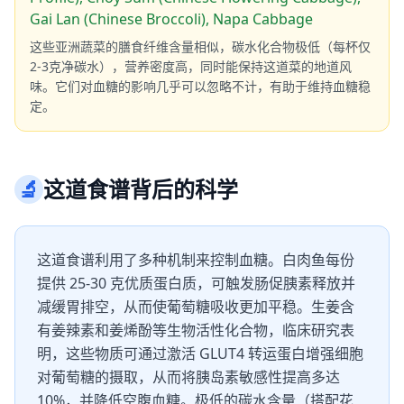
Gai Lan (Chinese Broccoli), Napa Cabbage
这些亚洲蔬菜的膳食纤维含量相似，碳水化合物极低（每杯仅
2-3克净碳水），营养密度高，同时能保持这道菜的地道风
味。它们对血糖的影响几乎可以忽略不计，有助于维持血糖稳
定。
🔬
这道食谱背后的科学
这道食谱利用了多种机制来控制血糖。白肉鱼每份
提供 25-30 克优质蛋白质，可触发肠促胰素释放并
减缓胃排空，从而使葡萄糖吸收更加平稳。生姜含
有姜辣素和姜烯酚等生物活性化合物，临床研究表
明，这些物质可通过激活 GLUT4 转运蛋白增强细胞
对葡萄糖的摄取，从而将胰岛素敏感性提高多达
10%，并降低空腹血糖。极低的碳水含量（搭配花