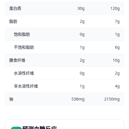
蛋白质
30g
120g
脂肪
2g
7g
饱和脂肪
0g
1g
不饱和脂肪
1g
6g
膳食纤维
2g
10g
水溶性纤维
0g
2g
非水溶性纤维
1g
4g
钠
538mg
2150mg