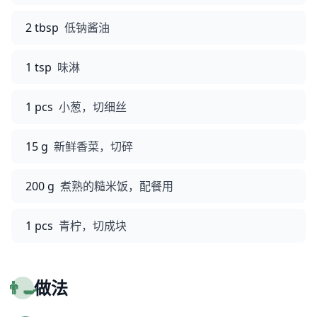
2 tbsp
低钠酱油
1 tsp
味淋
1 pcs
小葱，切细丝
15 g
新鲜香菜，切碎
200 g
煮熟的糙米饭，配餐用
1 pcs
青柠，切成块
👨‍🍳
做法