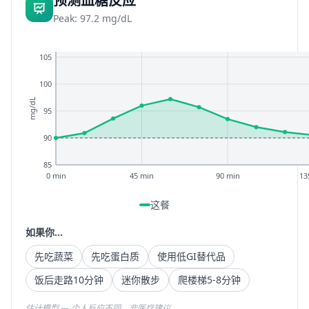
预测血糖反应
Peak: 97.2 mg/dL
105
100
mg/dL
95
90
85
0 min
45 min
90 min
13
这餐
如果你...
先吃蔬菜
先吃蛋白质
使用低GI替代品
饭后走路10分钟
迷你散步
爬楼梯5-8分钟
估计模型 — 个人反应不同。非医疗建议。