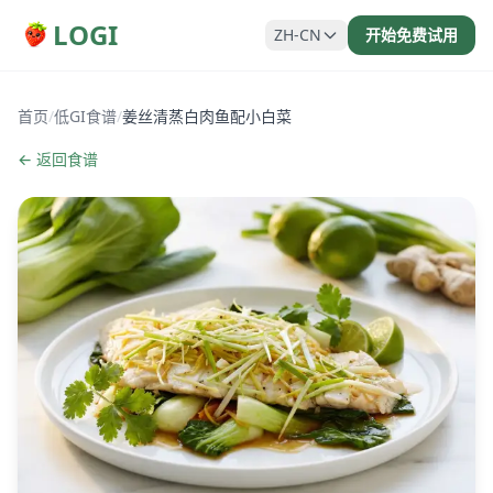
LOGI
ZH-CN
开始免费试用
首页
/
低GI食谱
/
姜丝清蒸白肉鱼配小白菜
← 返回食谱