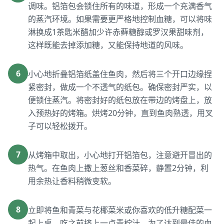
调味。铝箔包会锁住所有的味道，形成一个充满香气
的蒸汽环境。如果需要更严格地控制血糖，可以将味
淋换成1茶匙米醋加少许赤藓糖醇或罗汉果甜味剂，
这样既能去掉添加糖，又能保持地道的风味。
6
小心地折叠铝箔纸盖住鱼肉，然后将三个开口边缘捏
紧密封，做成一个不透气的纸包。确保密封严实，以
便锁住蒸汽。将密封好的纸包放在带边的烤盘上，放
入预热好的烤箱。烘烤20分钟，直到鱼肉熟透，用叉
子可以轻松拨开。
7
从烤箱中取出，小心地打开铝箔包，注意避开冒出的
热气。在鱼肉上撒上葱丝和香菜碎，静置2分钟，利
用余热让香料稍微变软。
8
立即将鱼和青菜与花椰菜米或你喜欢的低升糖配菜一
起上桌。吃之前挤上一点青柠汁。为了达到最佳的血