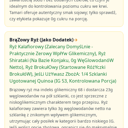
idealnym do kontrolowania poziomu cukru we krwi.
Tamari oferuje autentyczny smak sojowy; tylko sprawdź,
czy etykieta pokazuje 0g cukru na porcję.
BrąZowy Ryż (Jako Dodatek)
→
Ryż Kalafiorowy (Zalecany DomyśLnie -
Praktycznie Zerowy WpłYw Glikemiczny), Ryż
Shirataki (Na Bazie Konjaku, 0g WęGlowodanóW
Netto), Ryż BrokułOwy (Startowane RóżYczki
BrokułóW), JeśLi UżYwasz ZbożA: 1/4 Szklanki
Ugotowanej Quinoa (IG 53, Kontrolowana Porcja)
Brązowy ryż ma indeks glikemiczny 68 i dostarcza 23g
węglowodanów na pół szklanki, co jest sprzeczne z
niskoglikemicznym charakterem tego przepisu. Ryż
kalafiorowy zawiera tylko 3g węglowodanów netto na
szklankę z znikomym wpływem glikemicznym,
utrzymując cały posiłek w kategorii bardzo niskiego IG.
Jeśli wolisz opcję zbożową, ogranicz się do maksymalnie