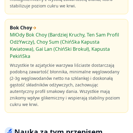
stabilizuje poziom cukru we krwi.
Bok Choy
→
MłOdy Bok Choy (Bardziej Kruchy, Ten Sam Profil
OdżYwczy), Choy Sum (ChińSka Kapusta
Kwiatowa), Gai Lan (ChińSki Brokuł), Kapusta
PekińSka
Wszystkie te azjatyckie warzywa liściaste dostarczają
podobną zawartość błonnika, minimalne węglowodany
(2-3g węglowodanów netto na szklankę) i doskonałą
gęstość składników odżywczych, zachowując
autentyczny profil smakowy dania. Wszystkie mają
znikomy wpływ glikemiczny i wspierają stabilny poziom
cukru we krwi.
🔬
Nauka za tym przepisem