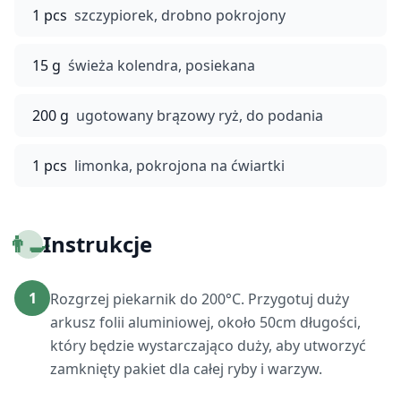
1 pcs
szczypiorek, drobno pokrojony
15 g
świeża kolendra, posiekana
200 g
ugotowany brązowy ryż, do podania
1 pcs
limonka, pokrojona na ćwiartki
👨‍🍳
Instrukcje
1
Rozgrzej piekarnik do 200°C. Przygotuj duży
arkusz folii aluminiowej, około 50cm długości,
który będzie wystarczająco duży, aby utworzyć
zamknięty pakiet dla całej ryby i warzyw.