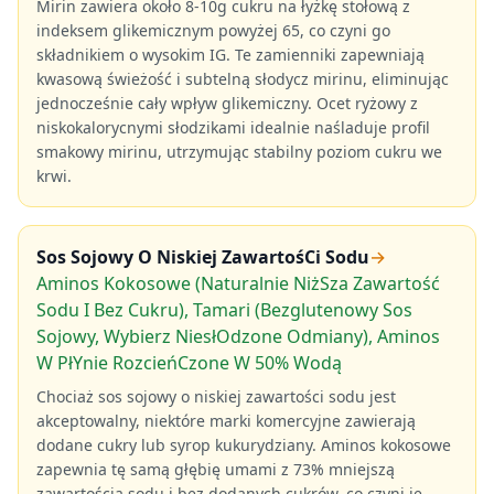
Mirin zawiera około 8-10g cukru na łyżkę stołową z
indeksem glikemicznym powyżej 65, co czyni go
składnikiem o wysokim IG. Te zamienniki zapewniają
kwasową świeżość i subtelną słodycz mirinu, eliminując
jednocześnie cały wpływ glikemiczny. Ocet ryżowy z
niskokalorycnymi słodzikami idealnie naśladuje profil
smakowy mirinu, utrzymując stabilny poziom cukru we
krwi.
Sos Sojowy O Niskiej ZawartośCi Sodu
→
Aminos Kokosowe (Naturalnie NiżSza Zawartość
Sodu I Bez Cukru), Tamari (Bezglutenowy Sos
Sojowy, Wybierz NiesłOdzone Odmiany), Aminos
W PłYnie RozcieńCzone W 50% Wodą
Chociaż sos sojowy o niskiej zawartości sodu jest
akceptowalny, niektóre marki komercyjne zawierają
dodane cukry lub syrop kukurydziany. Aminos kokosowe
zapewnia tę samą głębię umami z 73% mniejszą
zawartością sodu i bez dodanych cukrów, co czyni je