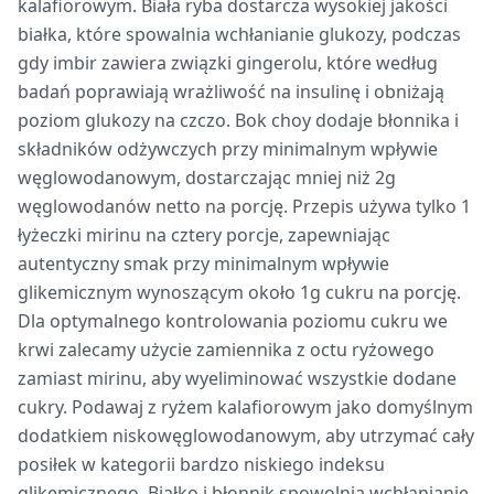
kalafiorowym. Biała ryba dostarcza wysokiej jakości
białka, które spowalnia wchłanianie glukozy, podczas
gdy imbir zawiera związki gingerolu, które według
badań poprawiają wrażliwość na insulinę i obniżają
poziom glukozy na czczo. Bok choy dodaje błonnika i
składników odżywczych przy minimalnym wpływie
węglowodanowym, dostarczając mniej niż 2g
węglowodanów netto na porcję. Przepis używa tylko 1
łyżeczki mirinu na cztery porcje, zapewniając
autentyczny smak przy minimalnym wpływie
glikemicznym wynoszącym około 1g cukru na porcję.
Dla optymalnego kontrolowania poziomu cukru we
krwi zalecamy użycie zamiennika z octu ryżowego
zamiast mirinu, aby wyeliminować wszystkie dodane
cukry. Podawaj z ryżem kalafiorowym jako domyślnym
dodatkiem niskowęglowodanowym, aby utrzymać cały
posiłek w kategorii bardzo niskiego indeksu
glikemicznego. Białko i błonnik spowolnią wchłanianie