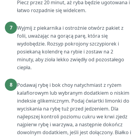
Piecz przez 20 minut, aż ryba będzie ugotowana i
łatwo rozpadnie się widelcem.
7
Wyjmij z piekarnika i ostrożnie otwórz pakiet z
folii, uważając na gorącą parę, która się
wydobędzie. Rozsyp pokrojony szczypiorek i
posiekaną kolendrę na rybie i zostaw na 2
minuty, aby zioła lekko zwiędły od pozostałego
ciepła.
8
Podawaj rybę i bok choy natychmiast z ryżem
kalafiorowym lub wybranym dodatkiem o niskim
indeksie glikemicznym. Podaj ćwiartki limonki do
wyciskania na rybę tuż przed jedzeniem. Dla
najlepszej kontroli poziomu cukru we krwi zjedz
najpierw rybę i warzywa, a następnie dokończ
dowolnym dodatkiem, jeśli jest dołączony. Białko i