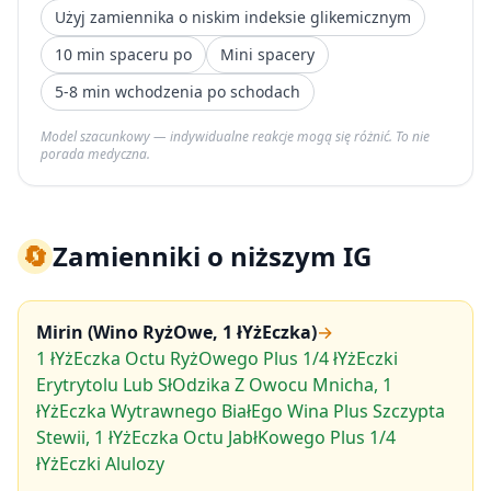
Użyj zamiennika o niskim indeksie glikemicznym
10 min spaceru po
Mini spacery
5-8 min wchodzenia po schodach
Model szacunkowy — indywidualne reakcje mogą się różnić. To nie
porada medyczna.
🔄
Zamienniki o niższym IG
Mirin (Wino RyżOwe, 1 łYżEczka)
→
1 łYżEczka Octu RyżOwego Plus 1/4 łYżEczki
Erytrytolu Lub SłOdzika Z Owocu Mnicha, 1
łYżEczka Wytrawnego BiałEgo Wina Plus Szczypta
Stewii, 1 łYżEczka Octu JabłKowego Plus 1/4
łYżEczki Alulozy