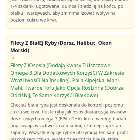
1/4 szklanki ugotowanej quinoa i zjedz ją na końcu po
białku i warzywach, aby zminimalizować wpływ na
poziom cukru we krwi.
Filety Z BiałEj Ryby (Dorsz, Halibut, Okoń
Morski)
→
Filety Z łOsosia (Dodają Kwasy TłUszczowe
Omega-3 Dla Dodatkowych KorzyśCi W Zakresie
WrażLiwośCi Na Insulinę), Palia Alpejska, Mahi-
Mahi, Twarde Tofu Jako Opcja RośLinna (Dobrze
OdciśNij, Te Same KorzyśCi BiałKowe)
Chociaż biała ryba jest doskonała do kontroli poziomu
cukru we krwi, tłuste ryby jak łosoś dostarczają kwasów
tłuszczowych omega-3 (EPA i DHA), które według badań
poprawiają wrażliwość na insulinę i zmniejszają stan
zapalny. Wszystkie opcje rybne utrzymują ten sam profil
niskoglikemiczny z wysoką zawartością białka, która