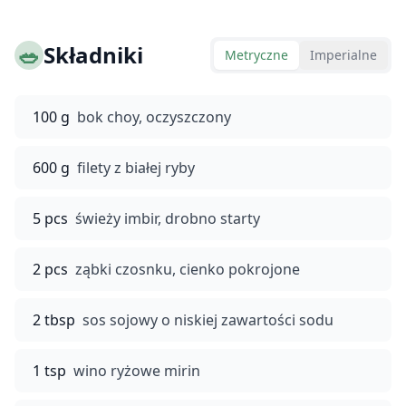
🥗
Składniki
Metryczne
Imperialne
100 g
bok choy, oczyszczony
600 g
filety z białej ryby
5 pcs
świeży imbir, drobno starty
2 pcs
ząbki czosnku, cienko pokrojone
2 tbsp
sos sojowy o niskiej zawartości sodu
1 tsp
wino ryżowe mirin