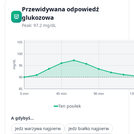
Przewidywana odpowiedź
glukozowa
Peak: 97.2 mg/dL
105
100
mg/dL
95
90
85
0 min
45 min
90 min
13
Ten posiłek
A gdybyś...
Jedz warzywa najpierw
Jedz białko najpierw