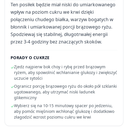
Ten posiłek będzie miał niski do umiarkowanego
wpływ na poziom cukru we krwi dzięki
połączeniu chudego białka, warzyw bogatych w
błonnik i umiarkowanej porcji brązowego ryżu.
Spodziewaj się stabilnej, długotrwałej energii
przez 3-4 godziny bez znaczących skoków.
PORADY O CUKRZE
Zjedz najpierw bok choy i rybę przed brązowym
✓
ryżem, aby spowolnić wchłanianie glukozy i zwiększyć
uczucie sytości
Ogranicz porcję brązowego ryżu do około pół szklanki
✓
ugotowanego, aby utrzymać niski ładunek
glikemiczny
Wybierz się na 10-15 minutowy spacer po jedzeniu,
✓
aby pomóc mięśniom wchłonąć glukozę i dodatkowo
złagodzić wzrost poziomu cukru we krwi