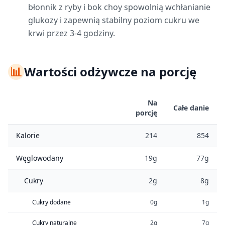
błonnik z ryby i bok choy spowolnią wchłanianie
glukozy i zapewnią stabilny poziom cukru we
krwi przez 3-4 godziny.
📊
Wartości odżywcze na porcję
Na
Całe danie
porcję
Kalorie
214
854
Węglowodany
19g
77g
Cukry
2g
8g
Cukry dodane
0g
1g
Cukry naturalne
2g
7g