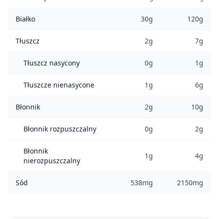
Białko
30g
120g
Tłuszcz
2g
7g
Tłuszcz nasycony
0g
1g
Tłuszcze nienasycone
1g
6g
Błonnik
2g
10g
Błonnik rozpuszczalny
0g
2g
Błonnik
1g
4g
nierozpuszczalny
Sód
538mg
2150mg