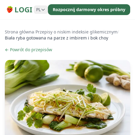
LOGI
PL
Rozpocznij darmowy okres próbny
Strona główna
/
Przepisy o niskim indeksie glikemicznym
/
Biała ryba gotowana na parze z imbirem i bok choy
← Powrót do przepisów