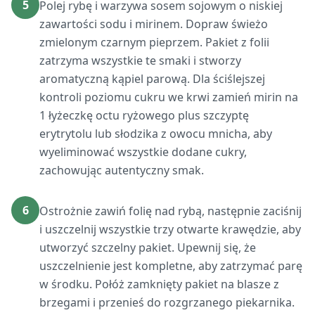
5
Polej rybę i warzywa sosem sojowym o niskiej
zawartości sodu i mirinem. Dopraw świeżo
zmielonym czarnym pieprzem. Pakiet z folii
zatrzyma wszystkie te smaki i stworzy
aromatyczną kąpiel parową. Dla ściślejszej
kontroli poziomu cukru we krwi zamień mirin na
1 łyżeczkę octu ryżowego plus szczyptę
erytrytolu lub słodzika z owocu mnicha, aby
wyeliminować wszystkie dodane cukry,
zachowując autentyczny smak.
6
Ostrożnie zawiń folię nad rybą, następnie zaciśnij
i uszczelnij wszystkie trzy otwarte krawędzie, aby
utworzyć szczelny pakiet. Upewnij się, że
uszczelnienie jest kompletne, aby zatrzymać parę
w środku. Połóż zamknięty pakiet na blasze z
brzegami i przenieś do rozgrzanego piekarnika.