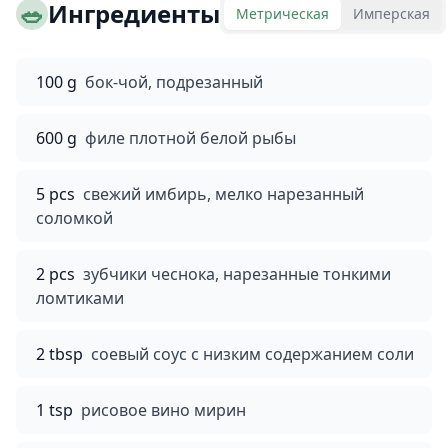
🥗
Ингредиенты
Метрическая
Имперская
100 g
бок-чой, подрезанный
600 g
филе плотной белой рыбы
5 pcs
свежий имбирь, мелко нарезанный
соломкой
2 pcs
зубчики чеснока, нарезанные тонкими
ломтиками
2 tbsp
соевый соус с низким содержанием соли
1 tsp
рисовое вино мирин