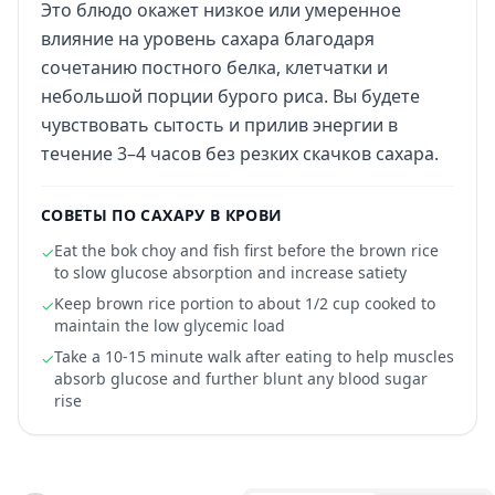
Это блюдо окажет низкое или умеренное
влияние на уровень сахара благодаря
сочетанию постного белка, клетчатки и
небольшой порции бурого риса. Вы будете
чувствовать сытость и прилив энергии в
течение 3–4 часов без резких скачков сахара.
СОВЕТЫ ПО САХАРУ В КРОВИ
Eat the bok choy and fish first before the brown rice
✓
to slow glucose absorption and increase satiety
Keep brown rice portion to about 1/2 cup cooked to
✓
maintain the low glycemic load
Take a 10-15 minute walk after eating to help muscles
✓
absorb glucose and further blunt any blood sugar
rise