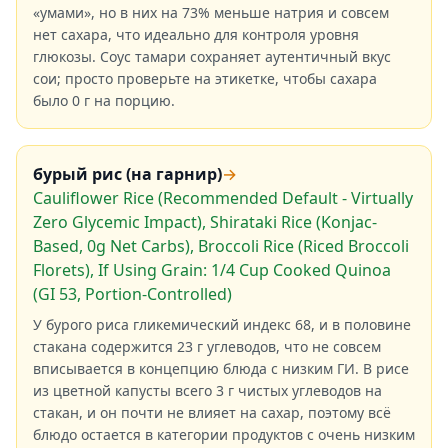
«умами», но в них на 73% меньше натрия и совсем
нет сахара, что идеально для контроля уровня
глюкозы. Соус тамари сохраняет аутентичный вкус
сои; просто проверьте на этикетке, чтобы сахара
было 0 г на порцию.
бурый рис (на гарнир)
→
Cauliflower Rice (Recommended Default - Virtually
Zero Glycemic Impact), Shirataki Rice (Konjac-
Based, 0g Net Carbs), Broccoli Rice (Riced Broccoli
Florets), If Using Grain: 1/4 Cup Cooked Quinoa
(GI 53, Portion-Controlled)
У бурого риса гликемический индекс 68, и в половине
стакана содержится 23 г углеводов, что не совсем
вписывается в концепцию блюда с низким ГИ. В рисе
из цветной капусты всего 3 г чистых углеводов на
стакан, и он почти не влияет на сахар, поэтому всё
блюдо остается в категории продуктов с очень низким