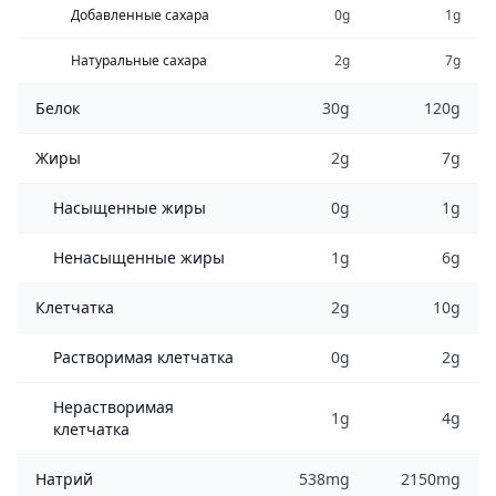
Добавленные сахара
0g
1g
Натуральные сахара
2g
7g
Белок
30g
120g
Жиры
2g
7g
Насыщенные жиры
0g
1g
Ненасыщенные жиры
1g
6g
Клетчатка
2g
10g
Растворимая клетчатка
0g
2g
Нерастворимая
1g
4g
клетчатка
Натрий
538mg
2150mg