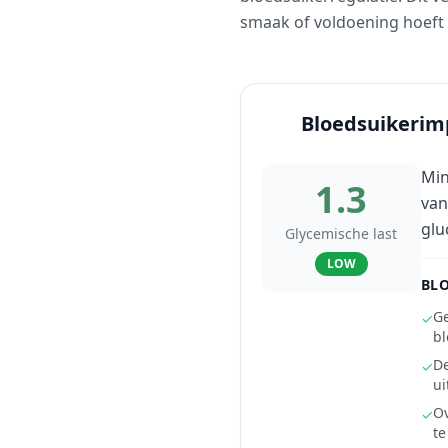
smaak of voldoening hoeft 
Bloedsuikerim
Min
1.3
van
glu
Glycemische last
LOW
BLO
Ge
✓
bl
De
✓
ui
Ov
✓
t