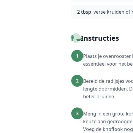
2 tbsp
verse kruiden of 
👨‍🍳
Instructies
1
Plaats je ovenrooster
essentieel voor het be
2
Bereid de radijsjes voo
lengte doormidden. De
beter bruinen.
3
Meng in een grote kom
keuze aan gedroogde k
Voeg de knoflook nog