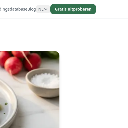
dingsdatabase
Blog
NL
Gratis uitproberen