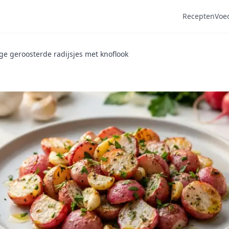
Recepten
Voe
ge geroosterde radijsjes met knoflook