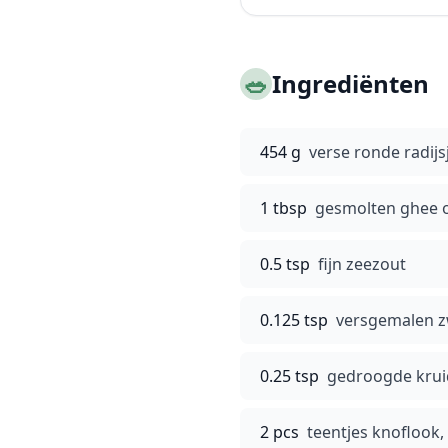
🥗
Ingrediënten
454 g
verse ronde radijs
1 tbsp
gesmolten ghee o
0.5 tsp
fijn zeezout
0.125 tsp
versgemalen z
0.25 tsp
gedroogde kruide
2 pcs
teentjes knoflook,