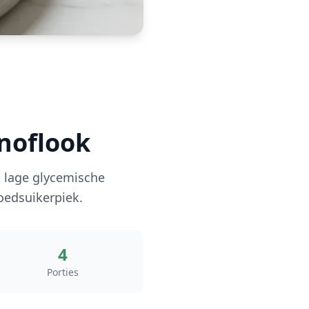
knoflook
t lage glycemische
oedsuikerpiek.
4
Porties