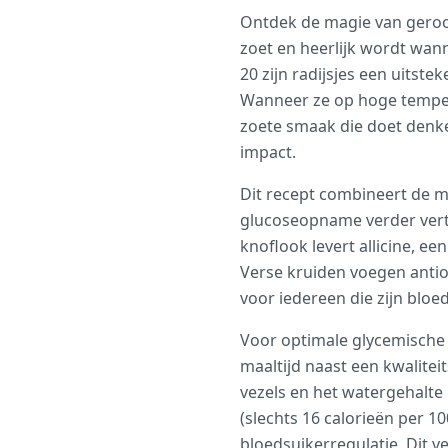
Ontdek de magie van geroo
zoet en heerlijk wordt wan
20 zijn radijsjes een uits
Wanneer ze op hoge tempera
zoete smaak die doet denk
impact.
Dit recept combineert de m
glucoseopname verder vert
knoflook levert allicine, e
Verse kruiden voegen antio
voor iedereen die zijn bloe
Voor optimale glycemische 
maaltijd naast een kwalitei
vezels en het watergehalte 
(slechts 16 calorieën per 
bloedsuikerregulatie. Dit ve