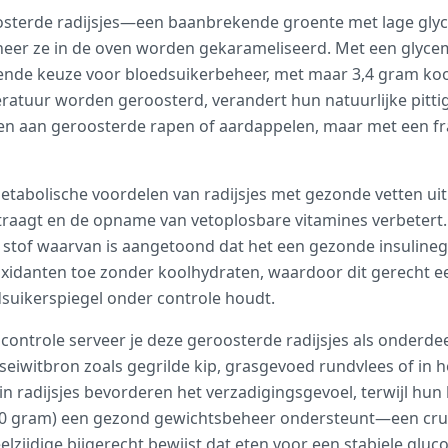
sterde radijsjes—een baanbrekende groente met lage glyc
neer ze in de oven worden gekarameliseerd. Met een glycem
tekende keuze voor bloedsuikerbeheer, met maar 3,4 gram ko
tuur worden geroosterd, verandert hun natuurlijke pittige
en aan geroosterde rapen of aardappelen, maar met een fr
etabolische voordelen van radijsjes met gezonde vetten uit
raagt en de opname van vetoplosbare vitamines verbetert.
en stof waarvan is aangetoond dat het een gezonde insuline
xidanten toe zonder koolhydraten, waardoor dit gerecht e
dsuikerspiegel onder controle houdt.
controle serveer je deze geroosterde radijsjes als onderde
tseiwitbron zoals gegrilde kip, grasgevoed rundvlees of in h
in radijsjes bevorderen het verzadigingsgevoel, terwijl hun 
100 gram) een gezond gewichtsbeheer ondersteunt—een cruci
elzijdige bijgerecht bewijst dat eten voor een stabiele gluco