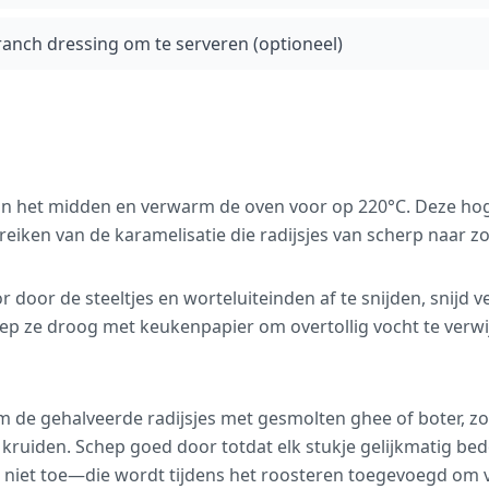
ranch dressing om te serveren (optioneel)
 in het midden en verwarm de oven voor op 220°C. Deze ho
reiken van de karamelisatie die radijsjes van scherp naar z
r door de steeltjes en worteluiteinden af te snijden, snijd v
p ze droog met keukenpapier om overtollig vocht te verwijd
 de gehalveerde radijsjes met gesmolten ghee of boter, zo
ruiden. Schep goed door totdat elk stukje gelijkmatig bede
 niet toe—die wordt tijdens het roosteren toegevoegd om