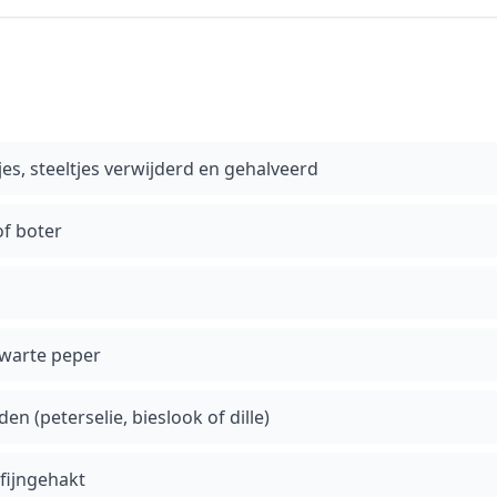
jes, steeltjes verwijderd en gehalveerd
f boter
warte peper
n (peterselie, bieslook of dille)
 fijngehakt