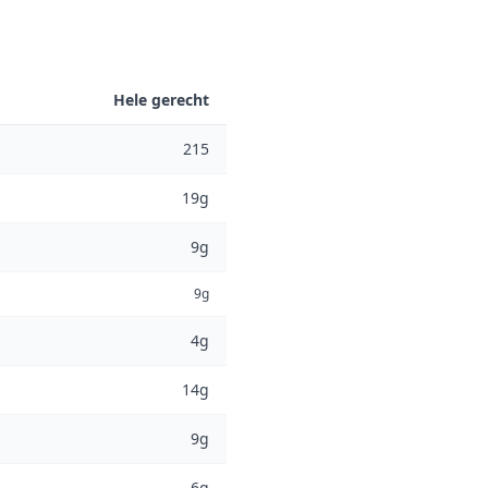
Hele gerecht
215
19g
9g
9g
4g
14g
9g
6g