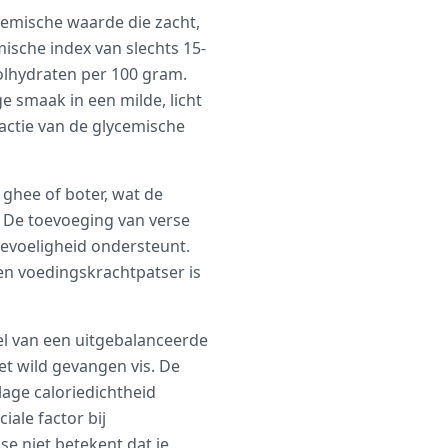
emische waarde die zacht,
ische index van slechts 15-
olhydraten per 100 gram.
 smaak in een milde, licht
actie van de glycemische
 ghee of boter, wat de
 De toevoeging van verse
gevoeligheid ondersteunt.
en voedingskrachtpatser is
el van een uitgebalanceerde
et wild gevangen vis. De
lage caloriedichtheid
ale factor bij
se niet betekent dat je