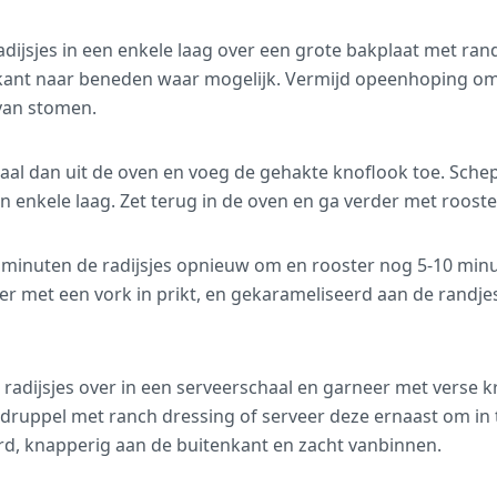
adijsjes in een enkele laag over een grote bakplaat met ran
jkant naar beneden waar mogelijk. Vermijd opeenhoping om
van stomen.
aal dan uit de oven en voeg de gehakte knoflook toe. Schep
en enkele laag. Zet terug in de oven en ga verder met rooste
 minuten de radijsjes opnieuw om en rooster nog 5-10 min
 er met een vork in prikt, en gekarameliseerd aan de randjes.
radijsjes over in een serveerschaal en garneer met verse k
edruppel met ranch dressing of serveer deze ernaast om in 
d, knapperig aan de buitenkant en zacht vanbinnen.