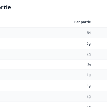
rtie
Per portie
54
5g
2g
2g
1g
4g
2g
1g