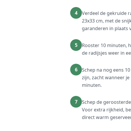
4
Verdeel de gekruide r
23x33 cm, met de sni
garanderen in plaats 
5
Rooster 10 minuten, h
de radijsjes weer in e
6
Schep na nog eens 10
zijn, zacht wanneer je
minuten.
7
Schep de geroosterde 
Voor extra rijkheid, b
direct warm geserveer