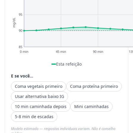
95
mg/dL
90
85
0 min
45 min
90 min
13
Esta refeição
E se você...
Coma vegetais primeiro
Coma proteína primeiro
Usar alternativa baixo IG
10 min caminhada depois
Mini caminhadas
5-8 min de escadas
Modelo estimado — respostas individuais variam. Não é conselho