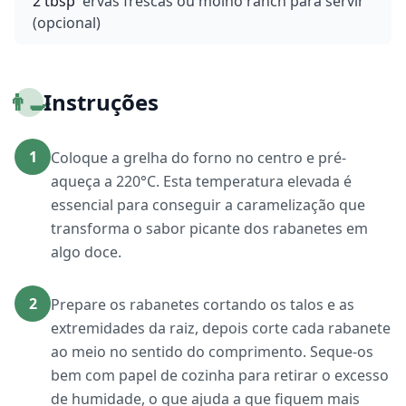
2 tbsp
ervas frescas ou molho ranch para servir
(opcional)
👨‍🍳
Instruções
1
Coloque a grelha do forno no centro e pré-
aqueça a 220°C. Esta temperatura elevada é
essencial para conseguir a caramelização que
transforma o sabor picante dos rabanetes em
algo doce.
2
Prepare os rabanetes cortando os talos e as
extremidades da raiz, depois corte cada rabanete
ao meio no sentido do comprimento. Seque-os
bem com papel de cozinha para retirar o excesso
de humidade, o que ajuda a que fiquem mais