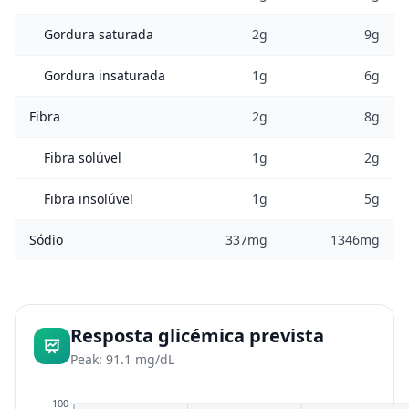
Gordura saturada
2g
9g
Gordura insaturada
1g
6g
Fibra
2g
8g
Fibra solúvel
1g
2g
Fibra insolúvel
1g
5g
Sódio
337mg
1346mg
Resposta glicémica prevista
Peak: 91.1 mg/dL
100