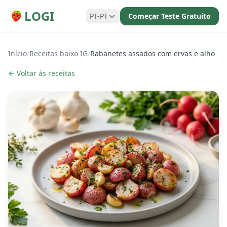
LOGI
PT-PT
Começar Teste Gratuito
Início
/
Receitas baixo IG
/
Rabanetes assados com ervas e alho
← Voltar às receitas