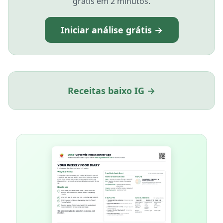
grátis em 2 minutos.
Iniciar análise grátis →
Receitas baixo IG →