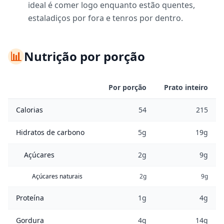
ideal é comer logo enquanto estão quentes,
estaladiços por fora e tenros por dentro.
📊
Nutrição por porção
Por porção
Prato inteiro
Calorias
54
215
Hidratos de carbono
5g
19g
Açúcares
2g
9g
Açúcares naturais
2g
9g
Proteína
1g
4g
Gordura
4g
14g