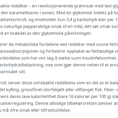
te reddiker – en revolusjonerende grønnsak med lavt gly
r den karamelliseres i ovnen. Med en glykemisk indeks på ba
ukkerkontroll, og inneholder kun 3,4 g karbohydrater per 1
s naturlige pepperaktige smak til en mild, lett søt smak 
ed en brøkdel av den glykemiske påvirkningen.
er de metabolske fordelene ved reddiker med sunne fettsto
ukoseabsorpsjonen og forbedrer opptaket av fettløselige vi
n forbindelse som har vist seg å støtte sunn insulinfølsomhet. 
arbohydratbelastning, noe som gjør denne retten til et er
ernivået sitt.
roll, server disse ovnsbakte reddikene som en del av et b
et kylling, gressfôret storfekjøtt eller villfanget fisk. Fiber
ns deres lave kaloritetthet (bare 16 kalorier per 100 g) stø
ukkerregulering. Denne allsidige tilbehørsretten beviser at å
 må ofre smak eller tilfredsstillelse.