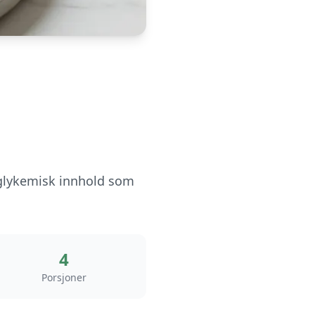
t glykemisk innhold som
4
Porsjoner