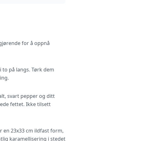
vgjørende for å oppnå
i to på langs. Tørk dem
ing.
lt, svart pepper og ditt
de fettet. Ikke tilsett
r en 23x33 cm ildfast form,
lig karamellisering i stedet