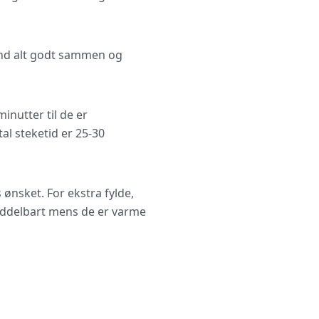
land alt godt sammen og
minutter til de er
al steketid er 25-30
 ønsket. For ekstra fylde,
middelbart mens de er varme