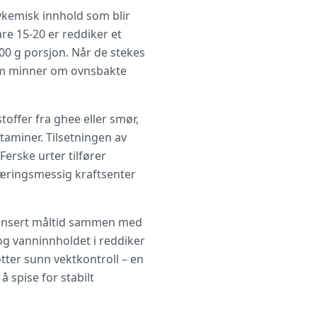
kemisk innhold som blir
re 15-20 er reddiker et
00 g porsjon. Når de stekes
som minner om ovnsbakte
ffer fra ghee eller smør,
taminer. Tilsetningen av
Ferske urter tilfører
næringsmessig kraftsenter
alansert måltid sammen med
- og vanninnholdet i reddiker
tter sunn vektkontroll – en
 spise for stabilt