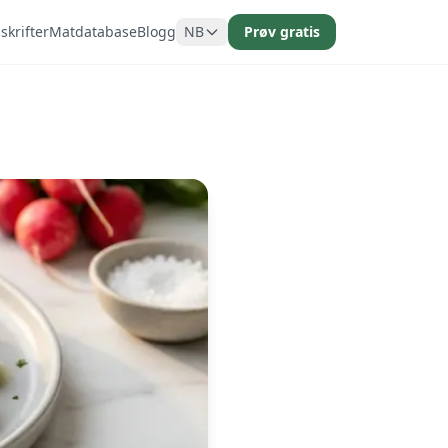
krifter
Matdatabase
Blogg
NB
Prøv gratis