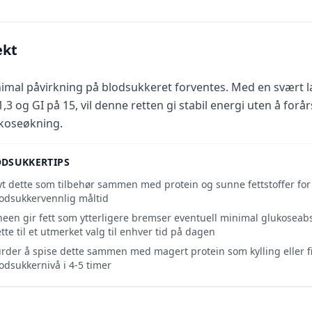
ekt
imal påvirkning på blodsukkeret forventes. Med en svært l
1,3 og GI på 15, vil denne retten gi stabil energi uten å for
koseøkning.
ODSUKKERTIPS
t dette som tilbehør sammen med protein og sunne fettstoffer for 
odsukkervennlig måltid
een gir fett som ytterligere bremser eventuell minimal glukoseab
tte til et utmerket valg til enhver tid på dagen
rder å spise dette sammen med magert protein som kylling eller fi
odsukkernivå i 4-5 timer