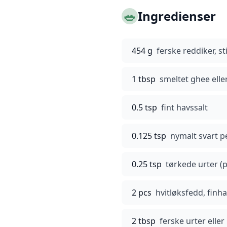
🥗
Ingredienser
454 g
ferske reddiker, st
1 tbsp
smeltet ghee ell
0.5 tsp
fint havssalt
0.125 tsp
nymalt svart 
0.25 tsp
tørkede urter (pe
2 pcs
hvitløksfedd, finh
2 tbsp
ferske urter eller