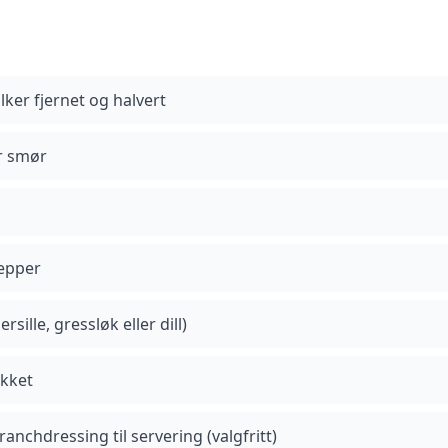
ilker fjernet og halvert
er smør
pepper
rsille, gressløk eller dill)
akket
 ranchdressing til servering (valgfritt)