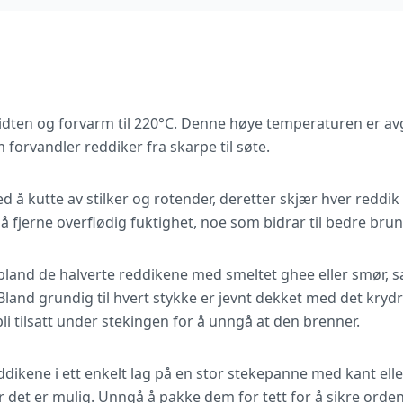
midten og forvarm til 220°C. Denne høye temperaturen er a
forvandler reddiker fra skarpe til søte.
 å kutte av stilker og rotender, deretter skjær hver reddik 
 fjerne overflødig fuktighet, noe som bidrar til bedre brun
 bland de halverte reddikene med smeltet ghee eller smør, sa
Bland grundig til hvert stykke er jevnt dekket med det krydre
bli tilsatt under stekingen for å unngå at den brenner.
dikene i ett enkelt lag på en stor stekepanne med kant elle
det er mulig. Unngå å pakke dem for tett for å sikre ordent