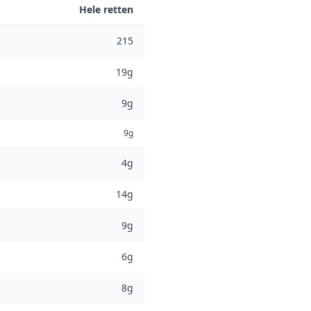
Hele retten
215
19g
9g
9g
4g
14g
9g
6g
8g