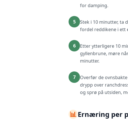
for damping.
5
Stek i 10 minutter, ta
fordel reddikene i ett 
6
Etter ytterligere 10 mi
gyllenbrune, møre når 
minutter.
7
Overfør de ovnsbakte r
drypp over ranchdress
og sprø på utsiden, mø
📊
Ernæring per 