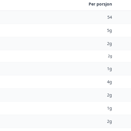
Per porsjon
54
5g
2g
2g
1g
4g
2g
1g
2g