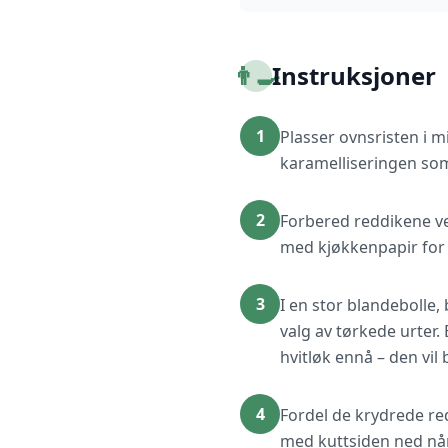
👨‍🍳
Instruksjoner
1
Plasser ovnsristen i 
karamelliseringen som 
2
Forbered reddikene ved
med kjøkkenpapir for å
3
I en stor blandebolle,
valg av tørkede urter. 
hvitløk ennå – den vil 
4
Fordel de krydrede red
med kuttsiden ned når 