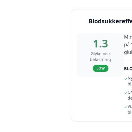
Blodsukkereff
Min
1.3
på 
glu
Glykemisk
belastning
LOW
BL
Ny
✓
bl
Gh
✓
de
Vu
✓
bl