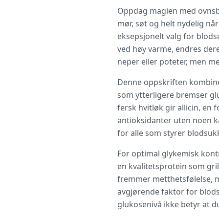
Oppdag magien med ovnsbak
mør, søt og helt nydelig nå
eksepsjonelt valg for blods
ved høy varme, endres dere
neper eller poteter, men m
Denne oppskriften kombiner
som ytterligere bremser gl
fersk hvitløk gir allicin, e
antioksidanter uten noen k
for alle som styrer blodsukk
For optimal glykemisk kont
en kvalitetsprotein som grill
fremmer metthetsfølelse, me
avgjørende faktor for blods
glukosenivå ikke betyr at du