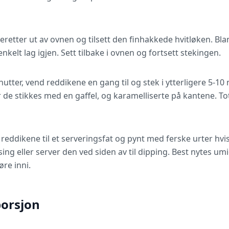
 deretter ut av ovnen og tilsett den finhakkede hvitløken. B
enkelt lag igjen. Sett tilbake i ovnen og fortsett stekingen.
nutter, vend reddikene en gang til og stek i ytterligere 5-10 
de stikkes med en gaffel, og karamelliserte på kantene. Tot
eddikene til et serveringsfat og pynt med ferske urter hvis
ing eller server den ved siden av til dipping. Best nytes u
re inni.
porsjon