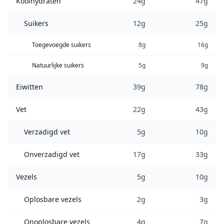
Koolhydraten
24g
47g
Suikers
12g
25g
Toegevoegde suikers
8g
16g
Natuurlijke suikers
5g
9g
Eiwitten
39g
78g
Vet
22g
43g
Verzadigd vet
5g
10g
Onverzadigd vet
17g
33g
Vezels
5g
10g
Oplosbare vezels
2g
3g
Onoplosbare vezels
4g
7g