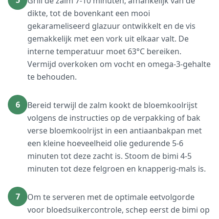
5
Grill de zalm 7-10 minuten, afhankelijk van de
dikte, tot de bovenkant een mooi
gekarameliseerd glazuur ontwikkelt en de vis
gemakkelijk met een vork uit elkaar valt. De
interne temperatuur moet 63°C bereiken.
Vermijd overkoken om vocht en omega-3-gehalte
te behouden.
6
Bereid terwijl de zalm kookt de bloemkoolrijst
volgens de instructies op de verpakking of bak
verse bloemkoolrijst in een antiaanbakpan met
een kleine hoeveelheid olie gedurende 5-6
minuten tot deze zacht is. Stoom de bimi 4-5
minuten tot deze felgroen en knapperig-mals is.
7
Om te serveren met de optimale eetvolgorde
voor bloedsuikercontrole, schep eerst de bimi op