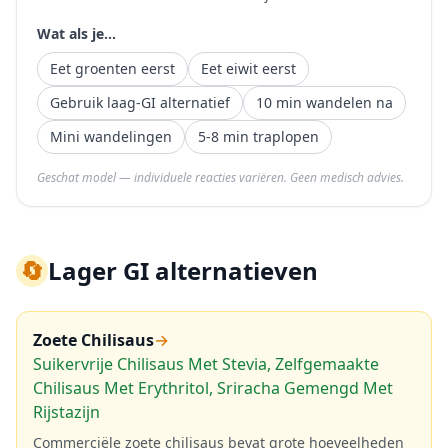
Wat als je...
Eet groenten eerst
Eet eiwit eerst
Gebruik laag-GI alternatief
10 min wandelen na
Mini wandelingen
5-8 min traplopen
Geschat model — individuele reacties variëren. Geen medisch advies.
🔄
Lager GI alternatieven
Zoete Chilisaus
→
Suikervrije Chilisaus Met Stevia, Zelfgemaakte
Chilisaus Met Erythritol, Sriracha Gemengd Met
Rijstazijn
Commerciële zoete chilisaus bevat grote hoeveelheden