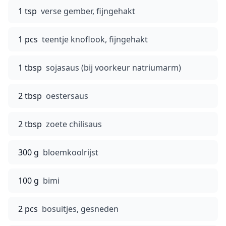
1 tsp
verse gember, fijngehakt
1 pcs
teentje knoflook, fijngehakt
1 tbsp
sojasaus (bij voorkeur natriumarm)
2 tbsp
oestersaus
2 tbsp
zoete chilisaus
300 g
bloemkoolrijst
100 g
bimi
2 pcs
bosuitjes, gesneden