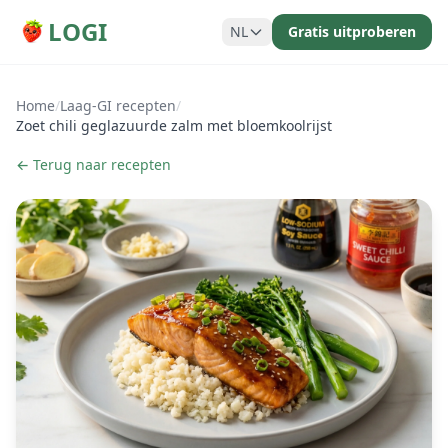
LOGI
NL
Gratis uitproberen
Home
/
Laag-GI recepten
/
Zoet chili geglazuurde zalm met bloemkoolrijst
← Terug naar recepten