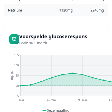
Natrium
1120mg
2240mg
Voorspelde glucoserespons
Peak: 96.1 mg/dL
105
100
mg/dL
95
90
85
0 min
45 min
90 min
13
Deze maaltijd