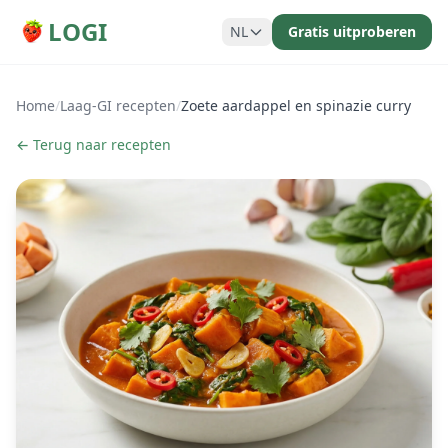
LOGI
NL
Gratis uitproberen
Home
/
Laag-GI recepten
/
Zoete aardappel en spinazie curry
← Terug naar recepten