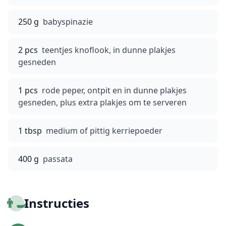
250 g
babyspinazie
2 pcs
teentjes knoflook, in dunne plakjes
gesneden
1 pcs
rode peper, ontpit en in dunne plakjes
gesneden, plus extra plakjes om te serveren
1 tbsp
medium of pittig kerriepoeder
400 g
passata
👨‍🍳
Instructies