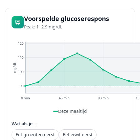
Voorspelde glucoserespons
Peak: 112.9 mg/dL
120
110
mg/dL
100
90
0 min
45 min
90 min
13
Deze maaltijd
Wat als je...
Eet groenten eerst
Eet eiwit eerst