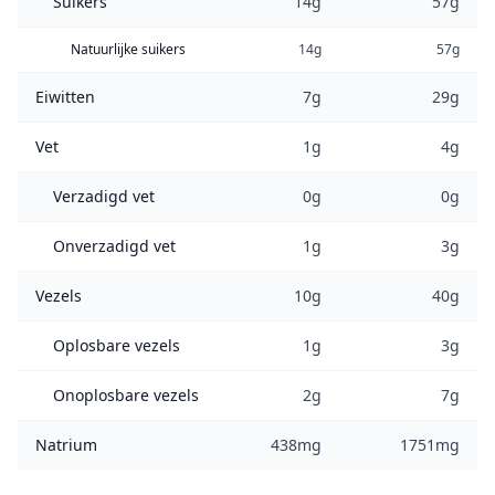
Suikers
14g
57g
Natuurlijke suikers
14g
57g
Eiwitten
7g
29g
Vet
1g
4g
Verzadigd vet
0g
0g
Onverzadigd vet
1g
3g
Vezels
10g
40g
Oplosbare vezels
1g
3g
Onoplosbare vezels
2g
7g
Natrium
438mg
1751mg