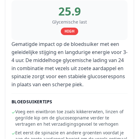
25.9
Glycemische last
HIGH
Gematigde impact op de bloedsuiker met een
geleidelijke stijging en langdurige energie voor 3-
4 uur. De middelhoge glycemische lading van 24
in combinatie met vezels uit zoete aardappel en
spinazie zorgt voor een stabiele glucoserespons
in plaats van een scherpe piek.
BLOEDSUIKERTIPS
Voeg een eiwitbron toe zoals kikkererwten, linzen of
✓
gegrilde kip om de glucoseopname verder te
vertragen en het verzadigingsgevoel te verhogen
Eet eerst de spinazie en andere groenten voordat je
✓
aan de zoete aardappel begint om de vezels optimaal