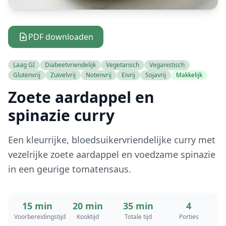
PDF downloaden
Laag GI
Diabeetvriendelijk
Vegetarisch
Veganistisch
Glutenvrij
Zuivelvrij
Notenvrij
Eivrij
Sojavrij
Makkelijk
Zoete aardappel en
spinazie curry
Een kleurrijke, bloedsuikervriendelijke curry met
vezelrijke zoete aardappel en voedzame spinazie
in een geurige tomatensaus.
15 min
20 min
35 min
4
Voorbereidingstijd
Kooktijd
Totale tijd
Porties