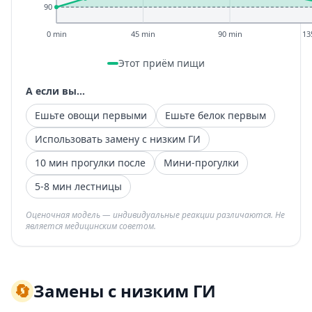
90
0 min
45 min
90 min
13
Этот приём пищи
А если вы...
Ешьте овощи первыми
Ешьте белок первым
Использовать замену с низким ГИ
10 мин прогулки после
Мини-прогулки
5-8 мин лестницы
Оценочная модель — индивидуальные реакции различаются. Не
является медицинским советом.
🔄
Замены с низким ГИ