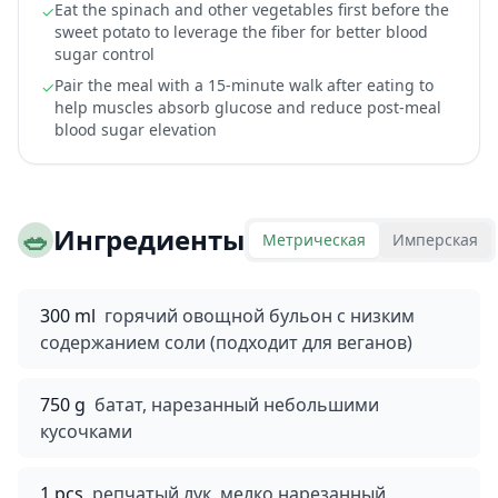
Eat the spinach and other vegetables first before the
✓
sweet potato to leverage the fiber for better blood
sugar control
Pair the meal with a 15-minute walk after eating to
✓
help muscles absorb glucose and reduce post-meal
blood sugar elevation
🥗
Ингредиенты
Метрическая
Имперская
300 ml
горячий овощной бульон с низким
содержанием соли (подходит для веганов)
750 g
батат, нарезанный небольшими
кусочками
1 pcs
репчатый лук, мелко нарезанный