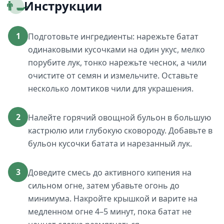
👨‍🍳
Инструкции
1
Подготовьте ингредиенты: нарежьте батат
одинаковыми кусочками на один укус, мелко
порубите лук, тонко нарежьте чеснок, а чили
очистите от семян и измельчите. Оставьте
несколько ломтиков чили для украшения.
2
Налейте горячий овощной бульон в большую
кастрюлю или глубокую сковороду. Добавьте в
бульон кусочки батата и нарезанный лук.
3
Доведите смесь до активного кипения на
сильном огне, затем убавьте огонь до
минимума. Накройте крышкой и варите на
медленном огне 4–5 минут, пока батат не