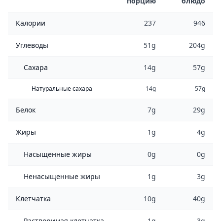
порцию
блюдо
Калории
237
946
Углеводы
51g
204g
Сахара
14g
57g
Натуральные сахара
14g
57g
Белок
7g
29g
Жиры
1g
4g
Насыщенные жиры
0g
0g
Ненасыщенные жиры
1g
3g
Клетчатка
10g
40g
Растворимая клетчатка
1g
3g