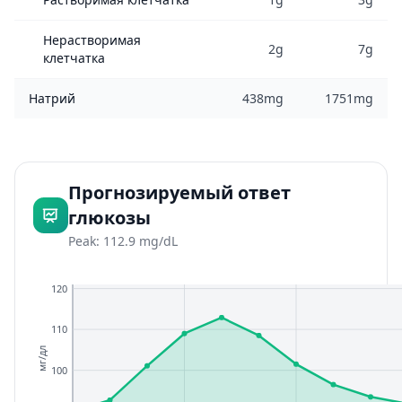
Нерастворимая
2g
7g
клетчатка
Натрий
438mg
1751mg
Прогнозируемый ответ
глюкозы
Peak: 112.9 mg/dL
120
110
мг/дл
100