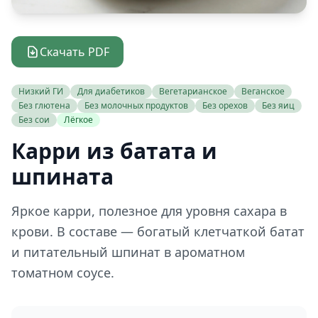
Скачать PDF
Низкий ГИ
Для диабетиков
Вегетарианское
Веганское
Без глютена
Без молочных продуктов
Без орехов
Без яиц
Без сои
Лёгкое
Карри из батата и
шпината
Яркое карри, полезное для уровня сахара в
крови. В составе — богатый клетчаткой батат
и питательный шпинат в ароматном
томатном соусе.