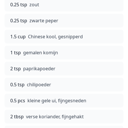
0.25 tsp
zout
0.25 tsp
zwarte peper
1.5 cup
Chinese kool, gesnipperd
1 tsp
gemalen komijn
2 tsp
paprikapoeder
0.5 tsp
chilipoeder
0.5 pcs
kleine gele ui, fijngesneden
2 tbsp
verse koriander, fijngehakt