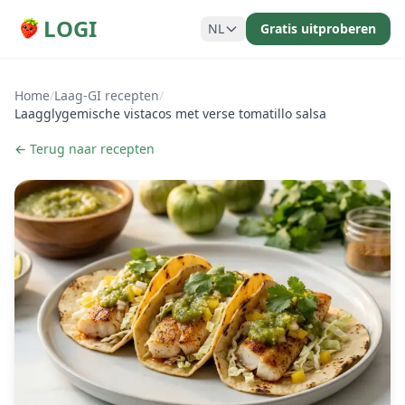
LOGI
NL
Gratis uitproberen
Home
/
Laag-GI recepten
/
Laagglygemische vistacos met verse tomatillo salsa
← Terug naar recepten