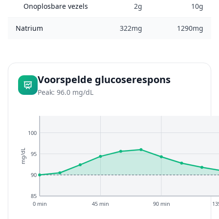
Onoplosbare vezels
2g
10g
Natrium
322mg
1290mg
Voorspelde glucoserespons
Peak: 96.0 mg/dL
100
mg/dL
95
90
85
0 min
45 min
90 min
13