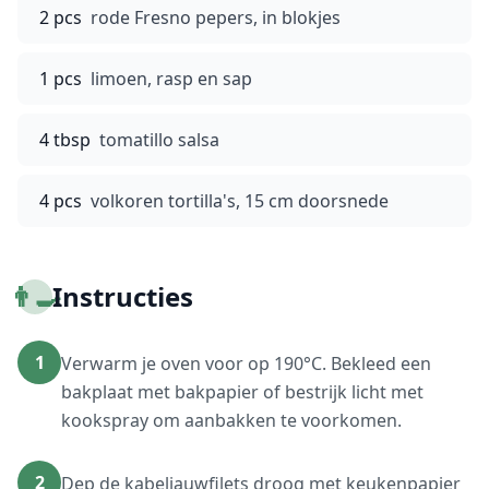
2 pcs
rode Fresno pepers, in blokjes
1 pcs
limoen, rasp en sap
4 tbsp
tomatillo salsa
4 pcs
volkoren tortilla's, 15 cm doorsnede
👨‍🍳
Instructies
1
Verwarm je oven voor op 190°C. Bekleed een
bakplaat met bakpapier of bestrijk licht met
kookspray om aanbakken te voorkomen.
2
Dep de kabeljauwfilets droog met keukenpapier