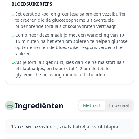
BLOEDSUIKERTIPS
Eet eerst de kool en groentesalsa om een vezelbuffer
✓
te creëren die de glucoseopname uit eventuele
bijbehorende tortilla's of koolhydraten vertraagt
Combineer deze maaltijd met een wandeling van 10-
✓
15 minuten na het eten om spieren te helpen glucose
op te nemen en de bloedsuikerrespons verder af te
vlakken
Als je tortilla's gebruikt, kies dan kleine maïstortilla's
✓
of slablaadjes, en beperk tot 1-2 om de totale
glycemische belasting minimaal te houden
🥗
Ingrediënten
Metrisch
Imperiaal
12 oz
witte visfilets, zoals kabeljauw of tilapia