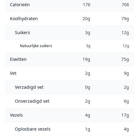
Calorieën
176
706
Koolhydraten
20g
79g
Suikers
3g
12g
Natuurlijke suikers
3g
12g
Eiwitten
19g
75g
Vet
2g
9g
Verzadigd vet
0g
2g
Onverzadigd vet
2g
6g
Vezels
4g
17g
Oplosbare vezels
1g
4g