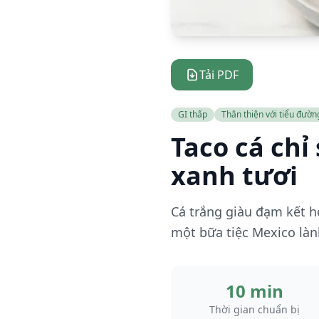
Tải PDF
GI thấp
Thân thiện với tiểu đườn
Taco cá chỉ
xanh tươi
Cá trắng giàu đạm kết h
một bữa tiệc Mexico làn
10 min
Thời gian chuẩn bị