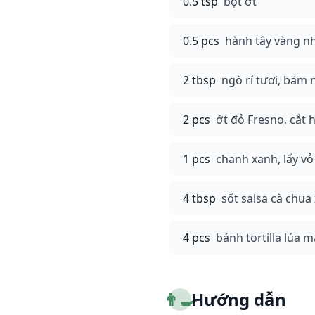
0.5 tsp
bột ớt
0.5 pcs
hành tây vàng nh
2 tbsp
ngò rí tươi, băm 
2 pcs
ớt đỏ Fresno, cắt 
1 pcs
chanh xanh, lấy vỏ
4 tbsp
sốt salsa cà chua 
4 pcs
bánh tortilla lúa
👨‍🍳
Hướng dẫn