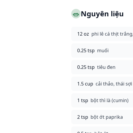
🥗
Nguyên liệu
12 oz
phi lê cá thịt trắ
0.25 tsp
muối
0.25 tsp
tiêu đen
1.5 cup
cải thảo, thái sợi
1 tsp
bột thì là (cumin)
2 tsp
bột ớt paprika