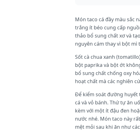
Món taco cá đầy màu sắc nà
trắng ít béo cung cấp nguồ
thảo bổ sung chất xơ và tạ
nguyên cám thay vì bột mì 
Sốt cà chua xanh (tomatillo)
bột paprika và bột ớt khôn
bổ sung chất chống oxy hóa
hoạt chất mà các nghiên cứ
Để kiểm soát đường huyết t
cá và vỏ bánh. Thứ tự ăn u
kèm với một ít đậu đen ho
nước nhé. Món taco này rất
mệt mỏi sau khi ăn như các 