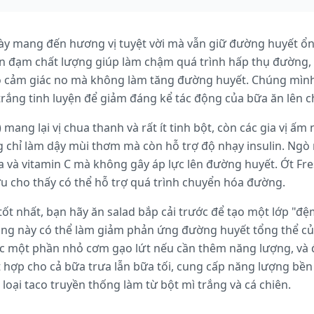
y mang đến hương vị tuyệt vời mà vẫn giữ đường huyết ổn 
n đạm chất lượng giúp làm chậm quá trình hấp thụ đường, t
o cảm giác no mà không làm tăng đường huyết. Chúng mình 
trắng tinh luyện để giảm đáng kể tác động của bữa ăn lên c
 mang lại vị chua thanh và rất ít tinh bột, còn các gia vị ấm 
g chỉ làm dậy mùi thơm mà còn hỗ trợ độ nhạy insulin. Ngò 
 và vitamin C mà không gây áp lực lên đường huyết. Ớt Fre
u cho thấy có thể hỗ trợ quá trình chuyển hóa đường.
ốt nhất, bạn hãy ăn salad bắp cải trước để tạo một lớp "đệ
ống này có thể làm giảm phản ứng đường huyết tổng thể củ
ặc một phần nhỏ cơm gạo lứt nếu cần thêm năng lượng, và
 hợp cho cả bữa trưa lẫn bữa tối, cung cấp năng lượng bề
loại taco truyền thống làm từ bột mì trắng và cá chiên.