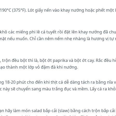
190°C (375°F). Lót giấy nến vào khay nướng hoặc phết một
hô các miếng phi lê cá tuyết rồi đặt lên khay nướng đã ch
i mặt nếu muốn. Chỉ cần nêm nếm nhẹ nhàng là hương vị tự 
 trộn đều bột thì là, bột ớt paprika và bột ớt cay. Rắc đều h
tạo thành một lớp vỏ đậm đà khi nướng.
 18-20 phút cho đến khi thịt cá dễ dàng tách ra bằng nĩa v
lúc này sẽ chuyển sang màu trắng đục và mềm. Lấy cá ra khỏ
n hãy làm món salad bắp cải (slaw) bằng cách trộn bắp cải t