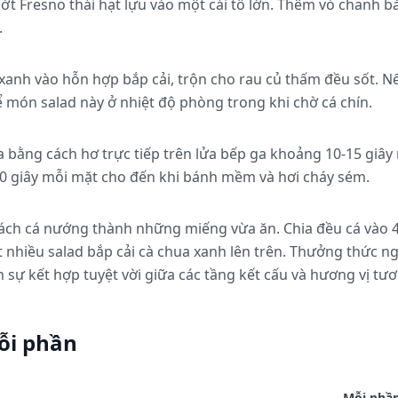
 ớt Fresno thái hạt lựu vào một cái tô lớn. Thêm vỏ chanh 
.
 xanh vào hỗn hợp bắp cải, trộn cho rau củ thấm đều sốt. Nế
ể món salad này ở nhiệt độ phòng trong khi chờ cá chín.
a bằng cách hơ trực tiếp trên lửa bếp ga khoảng 10-15 giâ
0 giây mỗi mặt cho đến khi bánh mềm và hơi cháy sém.
ch cá nướng thành những miếng vừa ăn. Chia đều cá vào 4 c
 nhiều salad bắp cải cà chua xanh lên trên. Thưởng thức n
ự kết hợp tuyệt vời giữa các tầng kết cấu và hương vị tươ
ỗi phần
Mỗi phầ