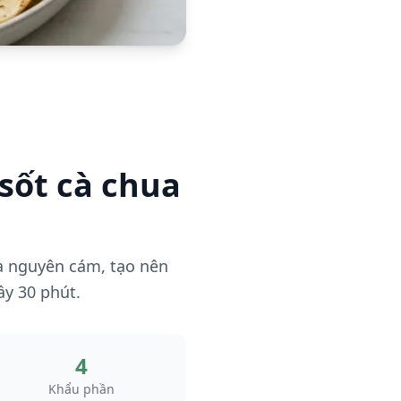
 sốt cà chua
la nguyên cám, tạo nên
ầy 30 phút.
4
Khẩu phần