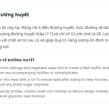
đường huyết
 ăn này tác động rất ít đến đường huyết, mức đường sẽ tă
 lượng đường huyết thấp (7.1) và chỉ số GI ước tính là 28. L
 với chất xơ từ rau củ sẽ giúp duy trì năng lượng ổn định t
g vọt.
O VỀ ĐƯỜNG HUYẾT
t the cabbage and vegetable salsa first to create a fiber buffer th
om any accompanying tortillas or carbohydrates
ir this meal with a 10-15 minute walk after eating to help muscles
unt any blood sugar response
 using tortillas, choose small corn tortillas or lettuce wraps instead
erall glycemic load minimal