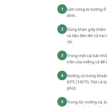
1
Làm nóng lò nướng ở 
dính.
2
Dùng khăn giấy thấm k
và tiêu đen lên cả ha
rồi.
3
Trong một cái bát nhỏ,
trên của miếng cá để 
4
Nướng cá trong khoảng
63°C (145°F). Thịt cá 
phút.
5
Trong lúc nướng cá, bạ