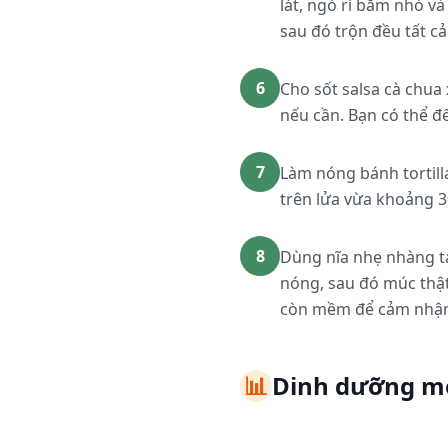
lát, ngò rí băm nhỏ và
sau đó trộn đều tất cả
6
Cho sốt salsa cà chua
nếu cần. Bạn có thể đ
7
Làm nóng bánh tortill
trên lửa vừa khoảng 3
8
Dùng nĩa nhẹ nhàng tá
nóng, sau đó múc thật
còn mềm để cảm nhận s
📊
Dinh dưỡng m