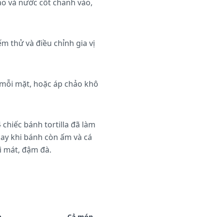
bào và nước cốt chanh vào,
m thử và điều chỉnh gia vị
y mỗi mặt, hoặc áp chảo khô
hiếc bánh tortilla đã làm
gay khi bánh còn ấm và cá
i mát, đậm đà.
n
Cả món