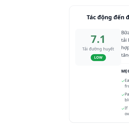
Tác động đến 
Bữa
7.1
tải
hợp
Tải đường huyết
tăn
LOW
MẸ
Ea
✓
fr
Pa
✓
bl
If
✓
ov