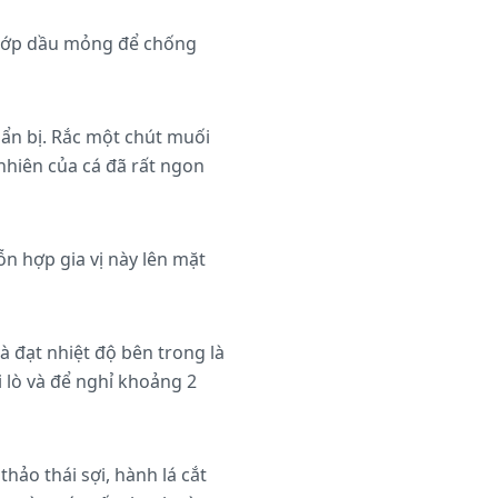
 lớp dầu mỏng để chống
uẩn bị. Rắc một chút muối
nhiên của cá đã rất ngon
ỗn hợp gia vị này lên mặt
à đạt nhiệt độ bên trong là
i lò và để nghỉ khoảng 2
hảo thái sợi, hành lá cắt