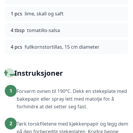
1 pcs
lime, skall og saft
4 tbsp
tomatillo-salsa
4 pcs
fullkornstortillas, 15 cm diameter
👨‍🍳
Instruksjoner
1
Forvarm ovnen til 190°C. Dekk en stekeplate med
bakepapir eller spray lett med matolje for å
forhindre at det setter seg fast.
2
Tørk torskfiletene med kjøkkenpapir og legg dem
på den forberedte stekeplaten. Krydre begge