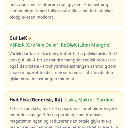
helt, noe som resulterer i null glykemisk belastning
sammenlignet med fullkornstortillas som fortsatt øker
blodglukosen moderat.
Gul LøK
→
VåRløK (GrøNne Deler), RøDløK (Liten Mengde)
Vårløk har lavere karbohydrattetthet og glykemisk effekt
enn gul løk. Å bruke mindre mengder rødløk reduserer
også den totale karbohydratbelastningen samtidig som
smaken opprettholdes, noe som bidrar til å holde den
glykemiske belastningen minimal.
Hvit Fisk (Generisk, Rå)
→
Laks, Makrell, Sardiner
Fet fisk som laks, makrell og sardiner inneholder høyere
mengder omega-3-fett og protein, som bremser
magetømmingen og reduserer den totale glykemiske
responsen av måltidet. Det økte fettinnholdet bidrar til å