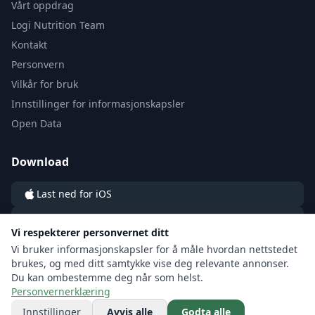
Vårt oppdrag
Logi Nutrition Team
Kontakt
Personvern
Vilkår for bruk
Innstillinger for informasjonskapsler
Open Data
Download
Last ned for iOS
Last ned for Android
Vi respekterer personvernet ditt
Vi bruker informasjonskapsler for å måle hvordan nettstedet
brukes, og med ditt samtykke vise deg relevante annonser.
Du kan ombestemme deg når som helst.
Personvernerklæring
© 2026 LOGI by LOGI Labs sp. z o.o. All rights reserved.
Innstillinger
Avvis alle
Godta alle