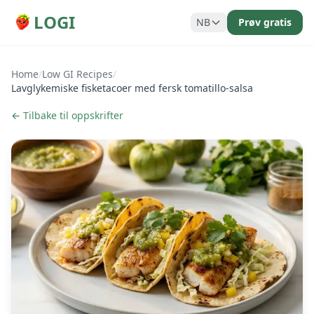
LOGI
NB
Prøv gratis
Home
/
Low GI Recipes
/
Lavglykemiske fisketacoer med fersk tomatillo-salsa
← Tilbake til oppskrifter