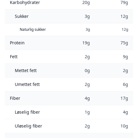
Karbohydrater
20g
79g
Sukker
3g
12g
Naturlig sukker
3g
12g
Protein
19g
75g
Fett
2g
9g
Mettet fett
0g
2g
Umettet fett
2g
6g
Fiber
4g
17g
Løselig fiber
1g
4g
Uløselig fiber
2g
10g