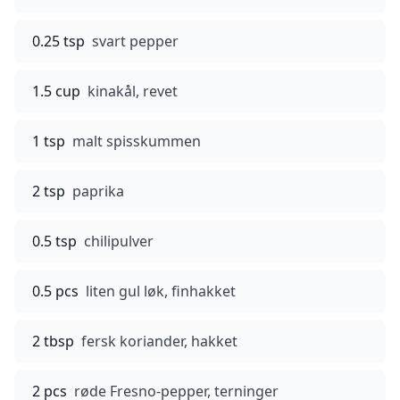
0.25 tsp
svart pepper
1.5 cup
kinakål, revet
1 tsp
malt spisskummen
2 tsp
paprika
0.5 tsp
chilipulver
0.5 pcs
liten gul løk, finhakket
2 tbsp
fersk koriander, hakket
2 pcs
røde Fresno-pepper, terninger