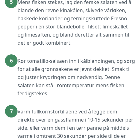
5
Mens fisken stekes, lag den ferske salaten ved å
blande den revne kinakålen, skivede vårløken,
hakkede koriander og terningskuttede Fresno-
pepper i en stor blandebolle. Tilsett limeskallet
og limesaften, og bland deretter alt sammen til
det er godt kombinert.
6
Rør tomatillo-salsaen inn i kålblandingen, og sørg
for at alle grønnsakene er jevnt dekket. Smak til
og juster krydringen om nødvendig. Denne
salaten kan stå i romtemperatur mens fisken
ferdigstekes.
7
Varm fullkornstortillaene ved å legge dem
direkte over en gassflamme i 10-15 sekunder per
side, eller varm dem i en tørr panne på middels
varme i omtrent 30 sekunder per side til de er