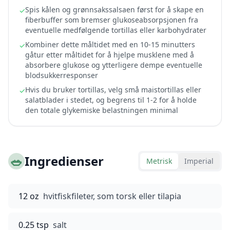
Spis kålen og grønnsakssalsaen først for å skape en
✓
fiberbuffer som bremser glukoseabsorpsjonen fra
eventuelle medfølgende tortillas eller karbohydrater
Kombiner dette måltidet med en 10-15 minutters
✓
gåtur etter måltidet for å hjelpe musklene med å
absorbere glukose og ytterligere dempe eventuelle
blodsukkerresponser
Hvis du bruker tortillas, velg små maistortillas eller
✓
salatblader i stedet, og begrens til 1-2 for å holde
den totale glykemiske belastningen minimal
🥗
Ingredienser
Metrisk
Imperial
12 oz
hvitfiskfileter, som torsk eller tilapia
0.25 tsp
salt