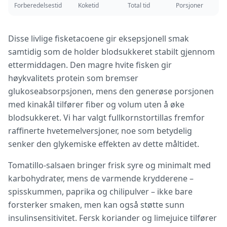
Forberedelsestid
Koketid
Total tid
Porsjoner
Disse livlige fisketacoene gir eksepsjonell smak
samtidig som de holder blodsukkeret stabilt gjennom
ettermiddagen. Den magre hvite fisken gir
høykvalitets protein som bremser
glukoseabsorpsjonen, mens den generøse porsjonen
med kinakål tilfører fiber og volum uten å øke
blodsukkeret. Vi har valgt fullkornstortillas fremfor
raffinerte hvetemelversjoner, noe som betydelig
senker den glykemiske effekten av dette måltidet.
Tomatillo-salsaen bringer frisk syre og minimalt med
karbohydrater, mens de varmende krydderene –
spisskummen, paprika og chilipulver – ikke bare
forsterker smaken, men kan også støtte sunn
insulinsensitivitet. Fersk koriander og limejuice tilfører