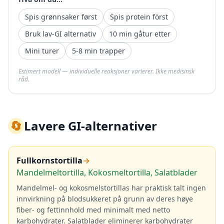
Spis grønnsaker først
Spis protein först
Bruk lav-GI alternativ
10 min gåtur etter
Mini turer
5-8 min trapper
Estimert modell — individuelle reaksjoner varierer. Ikke medisinsk
råd.
🔄
Lavere GI-alternativer
Fullkornstortilla
→
Mandelmeltortilla, Kokosmeltortilla, Salatblader
Mandelmel- og kokosmelstortillas har praktisk talt ingen
innvirkning på blodsukkeret på grunn av deres høye
fiber- og fettinnhold med minimalt med netto
karbohydrater. Salatblader eliminerer karbohydrater