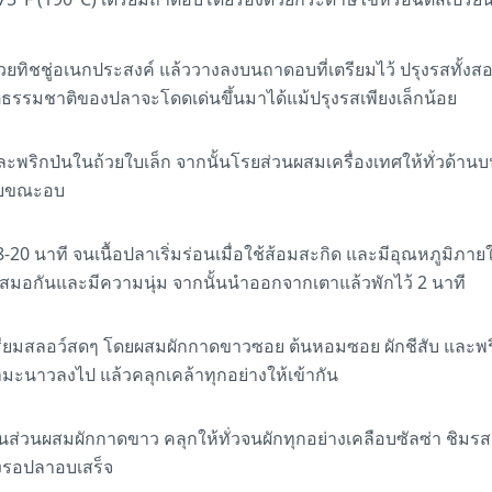
้วยทิชชู่อเนกประสงค์ แล้ววางลงบนถาดอบที่เตรียมไว้ ปรุงรสทั้ง
ธรรมชาติของปลาจะโดดเด่นขึ้นมาได้แม้ปรุงรสเพียงเล็กน้อย
และพริกป่นในถ้วยใบเล็ก จากนั้นโรยส่วนผสมเครื่องเทศให้ทั่วด้านบน
่อยขณะอบ
นาที จนเนื้อปลาเริ่มร่อนเมื่อใช้ส้อมสะกิด และมีอุณหภูมิภาย
่ำเสมอกันและมีความนุ่ม จากนั้นนำออกจากเตาแล้วพักไว้ 2 นาที
รียมสลอว์สดๆ โดยผสมผักกาดขาวซอย ต้นหอมซอย ผักชีสับ และพร
มะนาวลงไป แล้วคลุกเคล้าทุกอย่างให้เข้ากัน
ส่วนผสมผักกาดขาว คลุกให้ทั่วจนผักทุกอย่างเคลือบซัลซ่า ชิมร
่างรอปลาอบเสร็จ