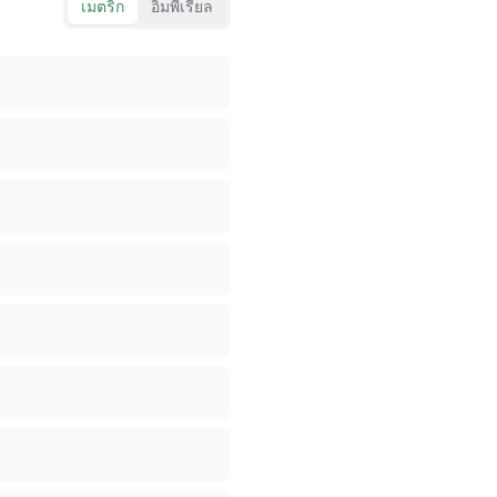
เมตริก
อิมพีเรียล