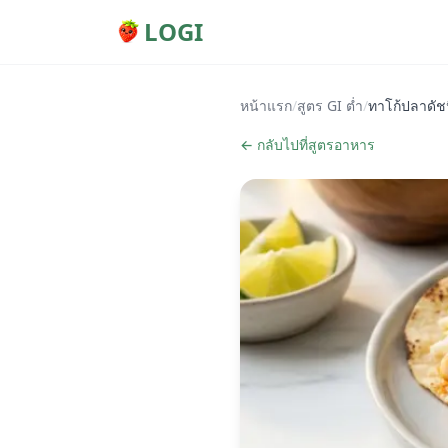
LOGI
หน้าแรก
/
สูตร GI ต่ำ
/
ทาโก้ปลาดัช
← กลับไปที่สูตรอาหาร