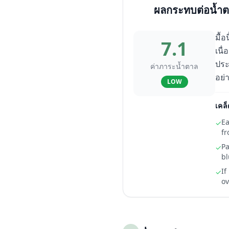
ผลกระทบต่อน้ำต
มื้
7.1
เนื
ประ
ค่าภาระน้ำตาล
อย่
LOW
เคล็
Ea
✓
fr
Pa
✓
bl
If
✓
ov