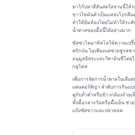
ทาโก้ปลาสีสันสดใสจานนี้ให้ร
ขาวไขมันต่ำเป็นแหล่งโปรตีน
ทำให้อิ่มท้องโดยไม่ทำให้ระดั
น้ำตาลของมื้อนี้ได้อย่างมาก
ซัลซ่าโทมาทิลโลให้ความเปรี้ย
พริกป่น ไม่เพียงแต่ช่วยชูรสชา
อนุมูลอิสระและวิตามินซีโดยไ
กลูโคส
เพื่อการจัดการน้ำตาลในเลือดท
แผ่นตอร์ติญ่า ลำดับการกิน
คู่กับถั่วดำหรือข้าวกล้องถ้ว
ทั้งมื้อกลางวันหรือมื้อเย็น ช
แป้งขัดขาวและปลาทอด