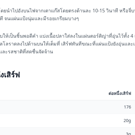
ีตโดยนำไปอังบนไฟจากเตาแก๊สโดยตรงด้านละ 10-15 วินาที หรือจี
ี จนแผ่นแป้งนุ่มและมีรอยเกรียมบางๆ
บให้เป็นชิ้นพอดีคำ แบ่งเนื้อปลาใส่ลงในแผ่นตอร์ติญ่าที่อุ่นไว้ทั้ง 4
ลราดลงไปด้านบนให้เต็มที่ เสิร์ฟทันทีขณะที่แผ่นแป้งยังอุ่นและเนื้
วและรสชาติที่สดชื่นจัดจ้าน
เสิร์ฟ
ต่อหนึ่งเสิร์ฟ
176
20g
3g