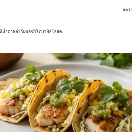
สูตร
นีน้ำตาลต่ำกับซัลซ่าโทมาทิลโลสด