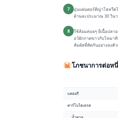
7
อุ่นแผ่นตอร์ติญ่าโฮลว
ด้านละประมาณ 30 วินาท
8
ใช้ส้อมค่อยๆ ยีเนื้อปลาอ
อว์ผักกาดขาวกับโทมาทิลโ
สัมผัสที่ตัดกันอย่างลงตั
📊
โภชนาการต่อหนึ่ง
แคลอรี
คาร์โบไฮเดรต
น้ำตาล