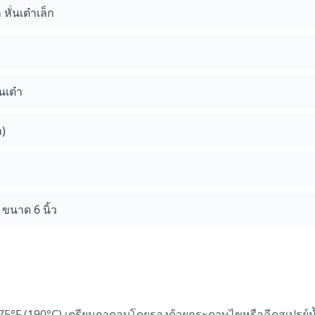
หั่นเต๋าเล็ก
นเต๋า
ำ)
 ขนาด 6 นิ้ว
375°F (190°C) เตรียมถาดอบโดยรองด้วยกระดาษไขหรือฉีดสเปรย์น้ำ