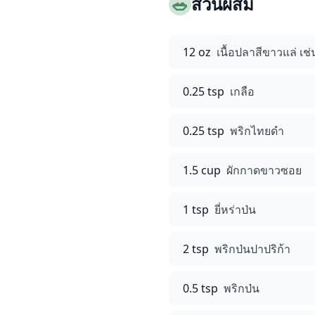
🥗
ส่วนผสม
12 oz
เนื้อปลาสีขาวแล่ เ
0.25 tsp
เกลือ
0.25 tsp
พริกไทยดำ
1.5 cup
ผักกาดขาวซอย
1 tsp
ยี่หร่าป่น
2 tsp
พริกป่นปาปริก้า
0.5 tsp
พริกป่น