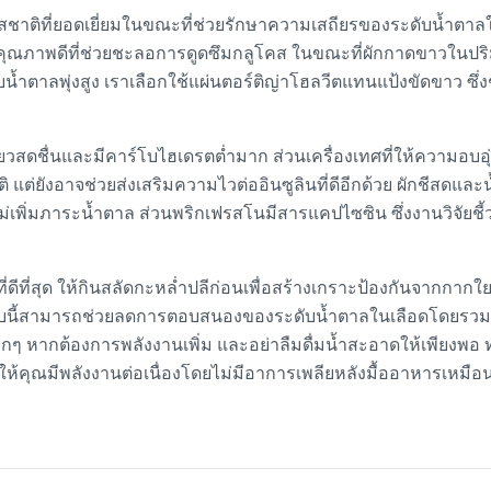
สชาติที่ยอดเยี่ยมในขณะที่ช่วยรักษาความเสถียรของระดับน้ำตาลใ
คุณภาพดีที่ช่วยชะลอการดูดซึมกลูโคส ในขณะที่ผักกาดขาวในปริม
บน้ำตาลพุ่งสูง เราเลือกใช้แผ่นตอร์ติญ่าโฮลวีตแทนแป้งขัดขาว ซึ
วสดชื่นและมีคาร์โบไฮเดรตต่ำมาก ส่วนเครื่องเทศที่ให้ความอบอุ่น
ติ แต่ยังอาจช่วยส่งเสริมความไวต่ออินซูลินที่ดีอีกด้วย ผักชีสดแล
ม่เพิ่มภาระน้ำตาล ส่วนพริกเฟรสโนมีสารแคปไซซิน ซึ่งงานวิจัยชี
ี่ดีที่สุด ให้กินสลัดกะหล่ำปลีก่อนเพื่อสร้างเกราะป้องกันจากกา
แบบนี้สามารถช่วยลดการตอบสนองของระดับน้ำตาลในเลือดโดยรวม
ยเล็กๆ หากต้องการพลังงานเพิ่ม และอย่าลืมดื่มน้ำสะอาดให้เพียงพ
่วยให้คุณมีพลังงานต่อเนื่องโดยไม่มีอาการเพลียหลังมื้ออาหารเหมือน