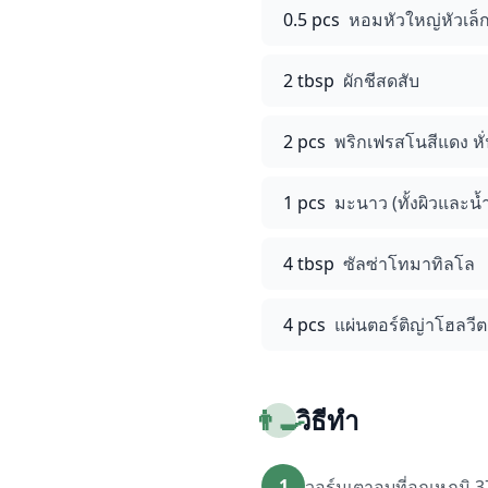
0.5 pcs
หอมหัวใหญ่หัวเล็ก 
2 tbsp
ผักชีสดสับ
2 pcs
พริกเฟรสโนสีแดง หั่
1 pcs
มะนาว (ทั้งผิวและน้
4 tbsp
ซัลซ่าโทมาทิลโล
4 pcs
แผ่นตอร์ติญ่าโฮลวีต
👨‍🍳
วิธีทำ
1
วอร์มเตาอบที่อุณหภูมิ 