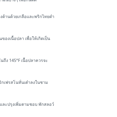
สองด้านด้วยเกลือและพริกไทยดำ
ของเนื้อปลา เพื่อให้เกิดเป็น
ในถึง 145°F เนื้อปลาควรจะ
ิกเฟรสโนหั่นเต๋าลงในชาม
สและปรุงเพิ่มตามชอบ พักสลอว์