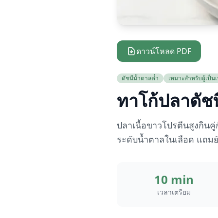
ดาวน์โหลด PDF
ดัชนีน้ำตาลต่ำ
เหมาะสำหรับผู้เป็
ทาโก้ปลาดัช
ปลาเนื้อขาวโปรตีนสูงกินคู
ระดับน้ำตาลในเลือด แถมยั
10 min
เวลาเตรียม