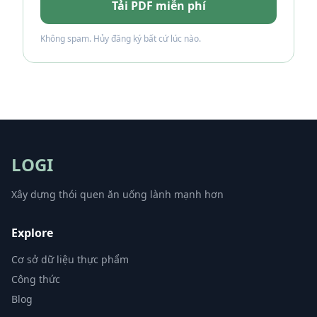
Tải PDF miễn phí
Không spam. Hủy đăng ký bất cứ lúc nào.
LOGI
Xây dựng thói quen ăn uống lành mạnh hơn
Explore
Cơ sở dữ liệu thực phẩm
Công thức
Blog