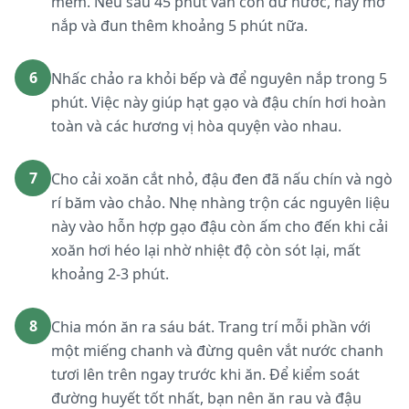
mềm. Nếu sau 45 phút vẫn còn dư nước, hãy mở
nắp và đun thêm khoảng 5 phút nữa.
6
Nhấc chảo ra khỏi bếp và để nguyên nắp trong 5
phút. Việc này giúp hạt gạo và đậu chín hơi hoàn
toàn và các hương vị hòa quyện vào nhau.
7
Cho cải xoăn cắt nhỏ, đậu đen đã nấu chín và ngò
rí băm vào chảo. Nhẹ nhàng trộn các nguyên liệu
này vào hỗn hợp gạo đậu còn ấm cho đến khi cải
xoăn hơi héo lại nhờ nhiệt độ còn sót lại, mất
khoảng 2-3 phút.
8
Chia món ăn ra sáu bát. Trang trí mỗi phần với
một miếng chanh và đừng quên vắt nước chanh
tươi lên trên ngay trước khi ăn. Để kiểm soát
đường huyết tốt nhất, bạn nên ăn rau và đậu