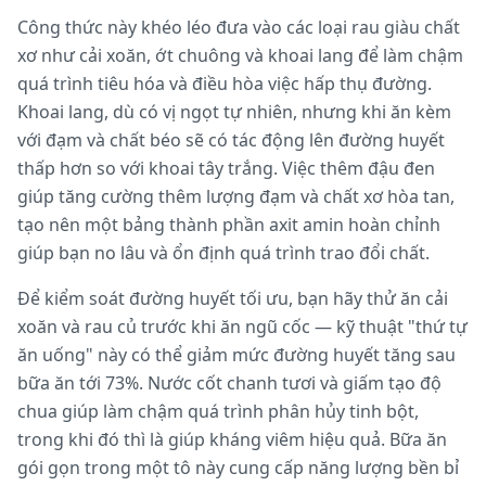
Công thức này khéo léo đưa vào các loại rau giàu chất
xơ như cải xoăn, ớt chuông và khoai lang để làm chậm
quá trình tiêu hóa và điều hòa việc hấp thụ đường.
Khoai lang, dù có vị ngọt tự nhiên, nhưng khi ăn kèm
với đạm và chất béo sẽ có tác động lên đường huyết
thấp hơn so với khoai tây trắng. Việc thêm đậu đen
giúp tăng cường thêm lượng đạm và chất xơ hòa tan,
tạo nên một bảng thành phần axit amin hoàn chỉnh
giúp bạn no lâu và ổn định quá trình trao đổi chất.
Để kiểm soát đường huyết tối ưu, bạn hãy thử ăn cải
xoăn và rau củ trước khi ăn ngũ cốc — kỹ thuật "thứ tự
ăn uống" này có thể giảm mức đường huyết tăng sau
bữa ăn tới 73%. Nước cốt chanh tươi và giấm tạo độ
chua giúp làm chậm quá trình phân hủy tinh bột,
trong khi đó thì là giúp kháng viêm hiệu quả. Bữa ăn
gói gọn trong một tô này cung cấp năng lượng bền bỉ