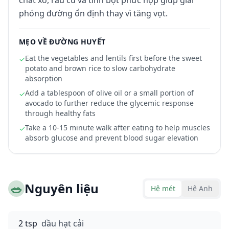
chất xơ, rau củ và tinh bột phức hợp giúp giải
phóng đường ổn định thay vì tăng vọt.
MẸO VỀ ĐƯỜNG HUYẾT
Eat the vegetables and lentils first before the sweet
✓
potato and brown rice to slow carbohydrate
absorption
Add a tablespoon of olive oil or a small portion of
✓
avocado to further reduce the glycemic response
through healthy fats
Take a 10-15 minute walk after eating to help muscles
✓
absorb glucose and prevent blood sugar elevation
🥗
Nguyên liệu
Hệ mét
Hệ Anh
2 tsp
dầu hạt cải