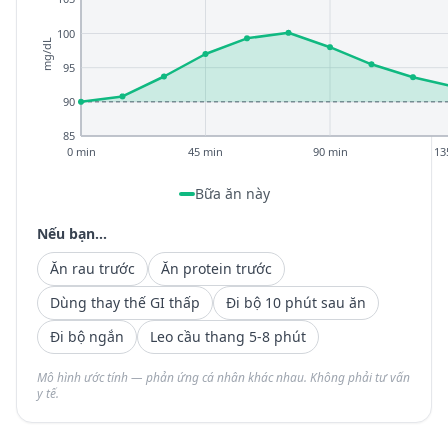
100
mg/dL
95
90
85
0 min
45 min
90 min
13
Bữa ăn này
Nếu bạn...
Ăn rau trước
Ăn protein trước
Dùng thay thế GI thấp
Đi bộ 10 phút sau ăn
Đi bộ ngắn
Leo cầu thang 5-8 phút
Mô hình ước tính — phản ứng cá nhân khác nhau. Không phải tư vấn
y tế.