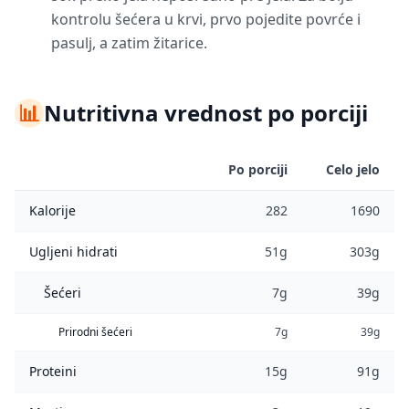
kontrolu šećera u krvi, prvo pojedite povrće i
pasulj, a zatim žitarice.
📊
Nutritivna vrednost po porciji
Po porciji
Celo jelo
Kalorije
282
1690
Ugljeni hidrati
51g
303g
Šećeri
7g
39g
Prirodni šećeri
7g
39g
Proteini
15g
91g