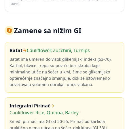
savet.
🔄
Zamene sa nižim GI
Batat
→
Cauliflower, Zucchini, Turnips
Batat ima umeren do visok glikemijski indeks (63-70).
Karfiol, tikvice i repa su povrće bez skroba koje
minimalno utiče na šećer u krvi, čime se glikemijsko
opterećenje značajno smanjuje, dok se istovremeno
povećavaju volumen obroka i unos vlakana.
Integralni Pirinač
→
Cauliflower Rice, Quinoa, Barley
Smeđi pirinač ima GI od 50-55. Pirinač od karfiola
praktično nema uticaja na šećer, dok kinoa (GI 53) i