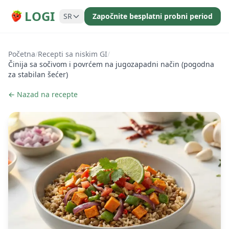
LOGI
SR
Započnite besplatni probni period
Početna
/
Recepti sa niskim GI
/
Činija sa sočivom i povrćem na jugozapadni način (pogodna
za stabilan šećer)
← Nazad na recepte