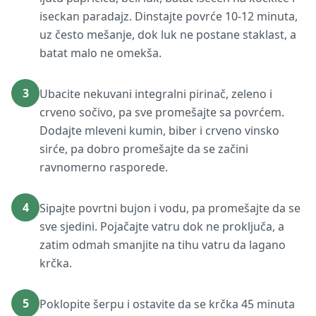
iseckan paradajz. Dinstajte povrće 10-12 minuta,
uz često mešanje, dok luk ne postane staklast, a
batat malo ne omekša.
3
Ubacite nekuvani integralni pirinač, zeleno i
crveno sočivo, pa sve promešajte sa povrćem.
Dodajte mleveni kumin, biber i crveno vinsko
sirće, pa dobro promešajte da se začini
ravnomerno rasporede.
4
Sipajte povrtni bujon i vodu, pa promešajte da se
sve sjedini. Pojačajte vatru dok ne proključa, a
zatim odmah smanjite na tihu vatru da lagano
krčka.
5
Poklopite šerpu i ostavite da se krčka 45 minuta