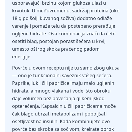
usporavajući brzinu kojom glukoza ulazi u
krvotok. U međuvremenu, sadržaj proteina (oko
18 g po šolji kuvanog sočiva) dodatno odlaže
varenje i pomaže telu da postepeno prerađuje
ugljene hidrate. Ova kombinacija znači da ćete
osetiti blag, postojan porast šećera u krvi,
umesto oštrog skoka praćenog padom
energije.
Povrće u ovom receptu nije tu samo zbog ukusa
— ono je funkcionalni saveznik vašeg šećera.
Paprike, luk i čili papričice imaju malo ugljenih
hidrata, a mnogo vlakana i vode, što obroku
daje volumen bez povećanja glikemijskog
opterećenja. Kapsaicin u čili papričicama može
čak blago ubrzati metabolizam i poboljšati
osetljivost na insulin. Kada kombinujete ovo
povrće bez skroba sa sočivom, kreirate obrok