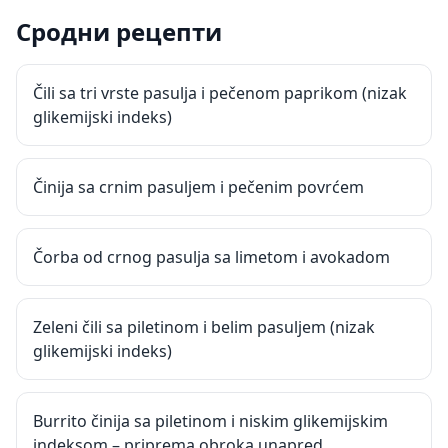
Сродни рецепти
Čili sa tri vrste pasulja i pečenom paprikom (nizak
glikemijski indeks)
Činija sa crnim pasuljem i pečenim povrćem
Čorba od crnog pasulja sa limetom i avokadom
Zeleni čili sa piletinom i belim pasuljem (nizak
glikemijski indeks)
Burrito činija sa piletinom i niskim glikemijskim
indeksom – priprema obroka unapred