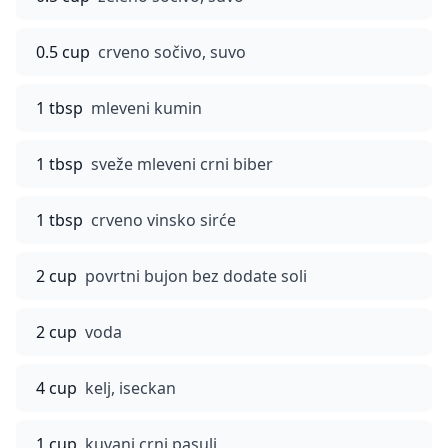
0.5 cup
crveno sočivo, suvo
1 tbsp
mleveni kumin
1 tbsp
sveže mleveni crni biber
1 tbsp
crveno vinsko sirće
2 cup
povrtni bujon bez dodate soli
2 cup
voda
4 cup
kelj, iseckan
1 cup
kuvani crni pasulj