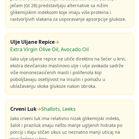
ječam (GI 28) predstavljaju alternative sa nižim
glikemijskim indeksom koje imaju više proteina i
rastvorljivih vlakana za usporavanje apsorpcije glukoze.
Ulje Uljane Repice
→
Extra Virgin Olive Oil, Avocado Oil
Iako ulje uljane repice ne utiče direktno na šećer u krvi,
ekstra devičansko maslinovo ulje i ulje avokada sadrže
više mononezasićenih masti i polifenola koji
poboljšavaju osetljivost na insulin i pomažu u
ublažavanju skoka glukoze nakon obroka.
Crveni Luk
→
Shallots, Leeks
Iako crveni luk ima relativno nizak glikemijski indeks,
šalot i praziluk imaju nešto manje ugljenih hidrata po
porciji i daju sličan ukus uz neznatno manji uticaj na
nivo šećera u krvi.