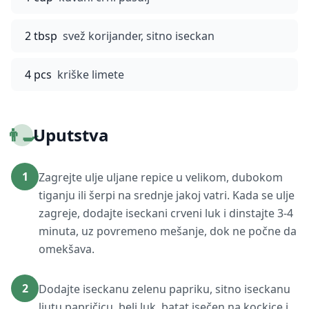
2 tbsp
svež korijander, sitno iseckan
4 pcs
kriške limete
👨‍🍳
Uputstva
1
Zagrejte ulje uljane repice u velikom, dubokom
tiganju ili šerpi na srednje jakoj vatri. Kada se ulje
zagreje, dodajte iseckani crveni luk i dinstajte 3-4
minuta, uz povremeno mešanje, dok ne počne da
omekšava.
2
Dodajte iseckanu zelenu papriku, sitno iseckanu
ljutu papričicu, beli luk, batat isečen na kockice i