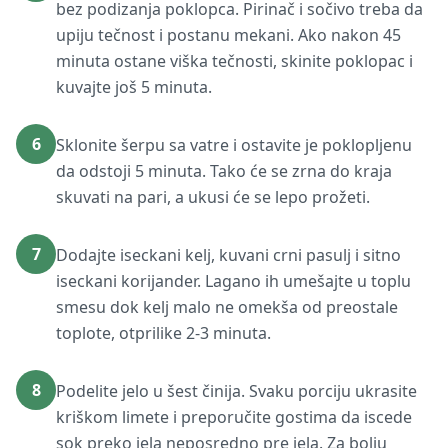
bez podizanja poklopca. Pirinač i sočivo treba da
upiju tečnost i postanu mekani. Ako nakon 45
minuta ostane viška tečnosti, skinite poklopac i
kuvajte još 5 minuta.
6
Sklonite šerpu sa vatre i ostavite je poklopljenu
da odstoji 5 minuta. Tako će se zrna do kraja
skuvati na pari, a ukusi će se lepo prožeti.
7
Dodajte iseckani kelj, kuvani crni pasulj i sitno
iseckani korijander. Lagano ih umešajte u toplu
smesu dok kelj malo ne omekša od preostale
toplote, otprilike 2-3 minuta.
8
Podelite jelo u šest činija. Svaku porciju ukrasite
kriškom limete i preporučite gostima da iscede
sok preko jela neposredno pre jela. Za bolju