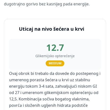
dugotrajno gorivo bez kasnijeg pada energije.
Uticaj na nivo šećera u krvi
12.7
Glikemijsko opterećenje
MEDIUM
Ovaj obrok bi trebalo da dovede do postepenog i
umerenog porasta šećera u krvi uz stabilnu
energiju tokom 3-4 sata, zahvaljujući niskom GI
od 27 i umerenom glikemijskom opterećenju od
12,5. Kombinacija sočiva bogatog vlaknima,
povrća i složenih ugljenih hidrata podstiče