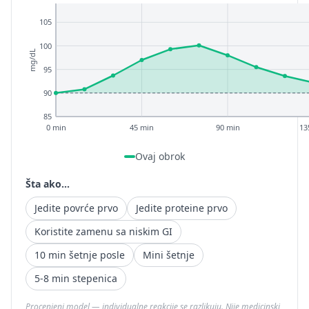
105
100
mg/dL
95
90
85
0 min
45 min
90 min
13
Ovaj obrok
Šta ako...
Jedite povrće prvo
Jedite proteine prvo
Koristite zamenu sa niskim GI
10 min šetnje posle
Mini šetnje
5-8 min stepenica
Procenjeni model — individualne reakcije se razlikuju. Nije medicinski