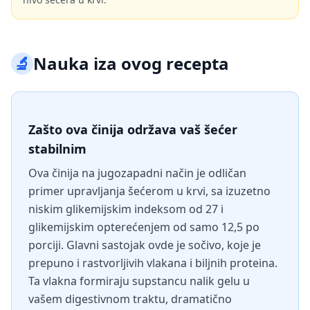
🔬
Nauka iza ovog recepta
Zašto ova činija održava vaš šećer
stabilnim
Ova činija na jugozapadni način je odličan
primer upravljanja šećerom u krvi, sa izuzetno
niskim glikemijskim indeksom od 27 i
glikemijskim opterećenjem od samo 12,5 po
porciji. Glavni sastojak ovde je sočivo, koje je
prepuno i rastvorljivih vlakana i biljnih proteina.
Ta vlakna formiraju supstancu nalik gelu u
vašem digestivnom traktu, dramatično