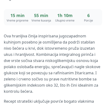
15 min
55 min
1h 10m
6
Vreme pripreme
Vreme kuvanja
Ukupno vreme
Porcije
Ova hranljiva činija inspirisana jugozapadnom
kuhinjom posebno je osmišljena da podrži stabilan
nivo šećera u krvi, dok istovremeno pruža izuzetan
ukus i hranljivost. Kombinacija integralnog pirinča i
dve vrste sočiva stvara niskoglikemijsku osnovu koja
polako oslobađa energiju, sprečavajući nagle skokove
glukoze koji se povezuju sa rafinisanim žitaricama. I
zeleno i crveno sočivo su prave nutritivne bombe sa
glikemijskim indeksom oko 32, što ih čini idealnim za
kontrolu šećera.
Recept strateški uključuje povrće bogato vlaknima