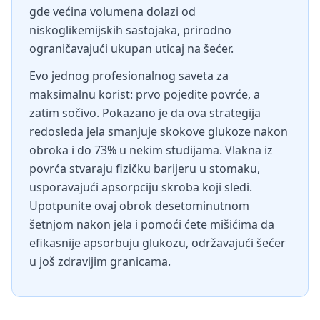
gde većina volumena dolazi od
niskoglikemijskih sastojaka, prirodno
ograničavajući ukupan uticaj na šećer.
Evo jednog profesionalnog saveta za
maksimalnu korist: prvo pojedite povrće, a
zatim sočivo. Pokazano je da ova strategija
redosleda jela smanjuje skokove glukoze nakon
obroka i do 73% u nekim studijama. Vlakna iz
povrća stvaraju fizičku barijeru u stomaku,
usporavajući apsorpciju skroba koji sledi.
Upotpunite ovaj obrok desetominutnom
šetnjom nakon jela i pomoći ćete mišićima da
efikasnije apsorbuju glukozu, održavajući šećer
u još zdravijim granicama.