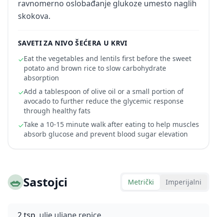
ravnomerno oslobađanje glukoze umesto naglih
skokova.
SAVETI ZA NIVO ŠEĆERA U KRVI
Eat the vegetables and lentils first before the sweet
✓
potato and brown rice to slow carbohydrate
absorption
Add a tablespoon of olive oil or a small portion of
✓
avocado to further reduce the glycemic response
through healthy fats
Take a 10-15 minute walk after eating to help muscles
✓
absorb glucose and prevent blood sugar elevation
🥗
Sastojci
Metrički
Imperijalni
2 tsp
ulje uljane repice