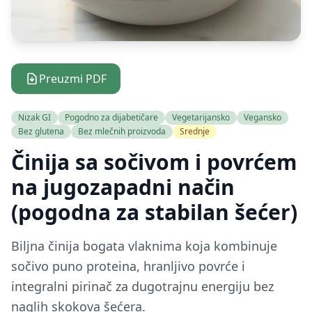
Preuzmi PDF
Nizak GI
Pogodno za dijabetičare
Vegetarijansko
Vegansko
Bez glutena
Bez mlečnih proizvoda
Srednje
Činija sa sočivom i povrćem
na jugozapadni način
(pogodna za stabilan šećer)
Biljna činija bogata vlaknima koja kombinuje
sočivo puno proteina, hranljivo povrće i
integralni pirinač za dugotrajnu energiju bez
naglih skokova šećera.