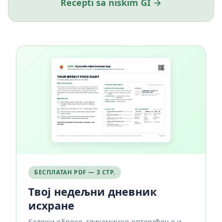
Recepti sa niskim GI →
БЕСПЛАТАН PDF — 3 СТР.
Твој недељни дневник
исхране
Бележи оброке, гликемијско оптерећење и