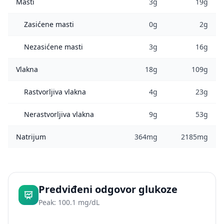
Masti
3g
19g
Zasićene masti
0g
2g
Nezasićene masti
3g
16g
Vlakna
18g
109g
Rastvorljiva vlakna
4g
23g
Nerastvorljiva vlakna
9g
53g
Natrijum
364mg
2185mg
Predviđeni odgovor glukoze
Peak: 100.1 mg/dL