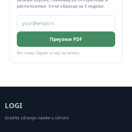
расположење. Уочи обрасце за 3 недеље.
Преузми PDF
Без спама. Одјави се кад год желиш.
LOGI
Gradite zdravije navike u ishrani