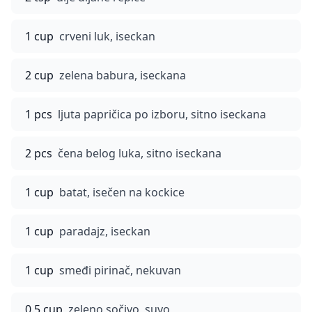
1 cup
crveni luk, iseckan
2 cup
zelena babura, iseckana
1 pcs
ljuta papričica po izboru, sitno iseckana
2 pcs
čena belog luka, sitno iseckana
1 cup
batat, isečen na kockice
1 cup
paradajz, iseckan
1 cup
smeđi pirinač, nekuvan
0.5 cup
zeleno sočivo, suvo