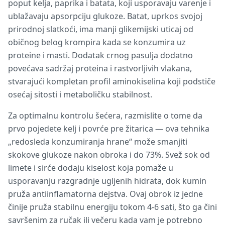
poput kelja, paprika i batata, koji usporavaju varenje i
ublažavaju apsorpciju glukoze. Batat, uprkos svojoj
prirodnoj slatkoći, ima manji glikemijski uticaj od
običnog belog krompira kada se konzumira uz
proteine i masti. Dodatak crnog pasulja dodatno
povećava sadržaj proteina i rastvorljivih vlakana,
stvarajući kompletan profil aminokiselina koji podstiče
osećaj sitosti i metaboličku stabilnost.
Za optimalnu kontrolu šećera, razmislite o tome da
prvo pojedete kelj i povrće pre žitarica — ova tehnika
„redosleda konzumiranja hrane“ može smanjiti
skokove glukoze nakon obroka i do 73%. Svež sok od
limete i sirće dodaju kiselost koja pomaže u
usporavanju razgradnje ugljenih hidrata, dok kumin
pruža antiinflamatorna dejstva. Ovaj obrok iz jedne
činije pruža stabilnu energiju tokom 4-6 sati, što ga čini
savršenim za ručak ili večeru kada vam je potrebno