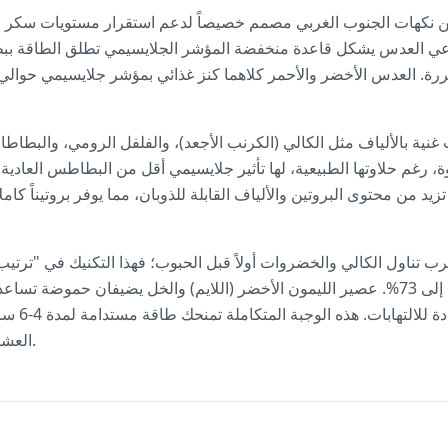
 نكهات الجنوب الغربي مصمم خصيصاً لدعم استقرار مستويات سكر ال
ونوعي العدس يشكل قاعدة منخفضة المؤشر الجلايسيمي تطلق الطاقة ببطء
ية بالألياف مثل الكالي (الكرنب الأجعد)، والفلفل الرومي، والبطاطا 
، رغم حلاوتها الطبيعية، لها تأثير جلايسيمي أقل من البطاطس العادية ع
زيد من محتوى البروتين والألياف القابلة للذوبان، مما يوفر بروتيناً كامل
تناول الكالي والخضروات أولاً قبل الحبوب؛ فهذا التكنيك في "ترتيب 
الجلوكوز بعد الوجبة بنسبة تصل إلى 73%. عصير الليمون الأخضر (اللايم) والخل يضيفان
بينما يوفر 
العشاء عندما تحتاج لطاقة تدوم طويلاً.