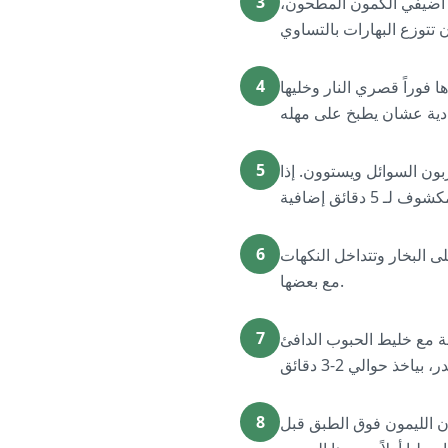
3
ا أضيفي الكمون المطحون،
4
 فوراً قصري النار وخليها
5
والعدس يتشربون السوائل ويستوون. إذا
6
بوب تكمل استواء على البخار وتتداخل النكهات
مع بعضها.
7
فة مع خليط الحبوب الدافئ
8
 الليمون فوق الطبق قبل