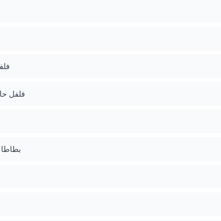
فلف
فلفل حا
بطاطا 