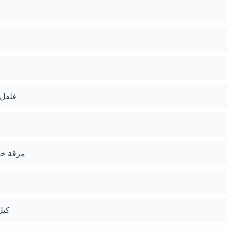
ع
فلفل
مرقة خض
كيل