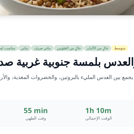
متوسط
خالٍ من الألبان
خالٍ من الغلوتين
نباتي صرف
نباتي
مناسب لم
لعدس بلمسة جنوبية غربية صد
 يجمع بين العدس المليء بالبروتين، والخضروات المغذية، والأر
55 min
1h 10m
الوقت الإجمالي
وقت الطهي