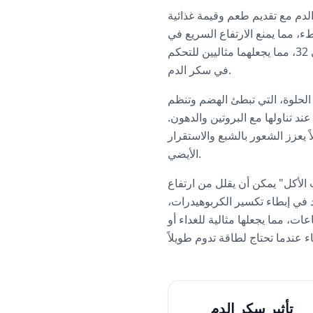
دم مع تقديم طعم وقيمة غذائية
، مما يمنع الارتفاع السريع في
الجلوكوز المرتبط بالحبوب المكررة. العدس الأخضر والأحمر كلاهما كنز غذائي بمؤشر جلايسيمي حوالي 32، مما يجعلهما مثاليين للتحكم
في سكر الدم.
الحلوة، التي تبطئ الهضم وتنظم
ند تناولها مع البروتين والدهون.
اً يعزز الشعور بالشبع والاستقرار
الأيضي.
الأكل" يمكن أن يقلل من ارتفاع
 حموضة تساعد في إبطاء تكسير الكربوهيدرات،
الكمون فوائد مضادة للالتهابات. هذه الوجبة المتكاملة تمنحك طاقة مستدامة لمدة 4-6 ساعات، مما يجعلها مثالية للغداء أو
تأثير سكر الدم