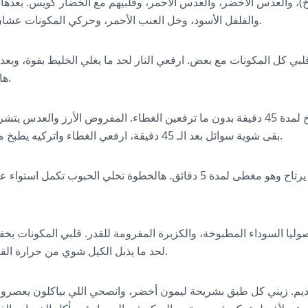
وخ)، والعدس الأخضر، والعدس الأحمر، وقلبيهم مع الخضار كويس. بعده
والفلفل الأسود، وخل العنب الأحمر، وحركي المكونات عشان تتوزع البهارات بالتساوي.
ي كل المكونات مع بعض. ارفعي النار لحد ما يغلي الخليط بقوة، وبعدها
هادية عشان يطبخ على مهله.
غطي القدر بإحكام واتركيه يطبخ لمدة 45 دقيقة بدون ما ترفعين الغطاء. المفروض الأرز 
بقى شوية سوائل بعد الـ 45 دقيقة، ارفعي الغطاء واتركيه يطبخ مكشوف لـ 5 دقائق إضافية.
ارفعي القدر عن النار واتركيه يرتاح وهو مغطى لمدة 5 دقائق. هالخطوة تخلي الح
وليا السوداء المطبوخة، والكزبرة المفرومة للقدر. قلبي المكونات بخ
لحد ما يذبل الكيل شوي من حرارة القدر، بياخذ حوالي 2-3 دقائق.
يم. زيني كل طبق بشريحة ليمون أخضر، وانصحي اللي بياكلون يعصرون