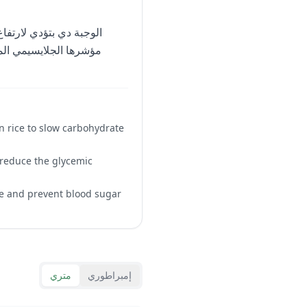
n rice to slow carbohydrate
r reduce the glycemic
se and prevent blood sugar
إمبراطوري
متري