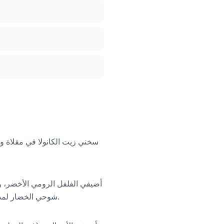
سخني زيت الكانولا في مقلاة و
أضيفي الفلفل الرومي الأخضر، وا
شوحي الخضار لمدة 10-12 دقيقة مع التقليب المستمر لحد ما يصير البصل شفاف وتبدأ البطاطا الحلوة تطرى شوي.