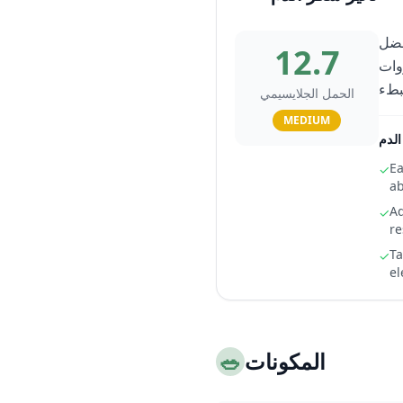
تمرة لمدة 3-4 ساعات بفضل
12.7
عدس والخضروات
الحمل الجلايسيمي
MEDIUM
لدم
Ea
✓
ab
Ad
✓
re
Ta
✓
el
المكونات
🥗