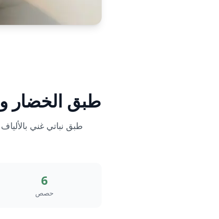
طبق الخضار وا
طبق نباتي غني بالألياف
6
حصص