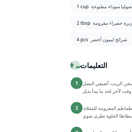
صوليا سوداء مطبوخة
1 cup
برة خضراء مفرومة
2 tbsp
شرائح ليمون أخضر
4 pcs
التعليمات
👨‍🍳
1
يسخن الزيت، أضيفي البصل
2
طماطم المفرومة للمقلاة.