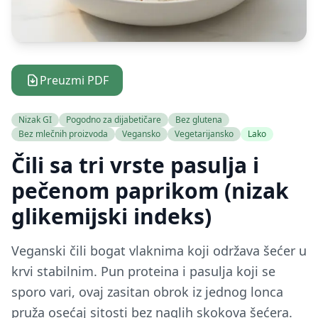
Preuzmi PDF
Nizak GI
Pogodno za dijabetičare
Bez glutena
Bez mlečnih proizvoda
Vegansko
Vegetarijansko
Lako
Čili sa tri vrste pasulja i
pečenom paprikom (nizak
glikemijski indeks)
Veganski čili bogat vlaknima koji održava šećer u
krvi stabilnim. Pun proteina i pasulja koji se
sporo vari, ovaj zasitan obrok iz jednog lonca
pruža osećaj sitosti bez naglih skokova šećera.