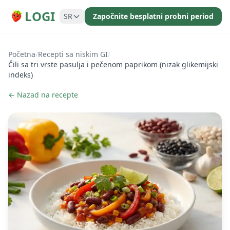
LOGI
SR
Započnite besplatni probni period
Početna
/
Recepti sa niskim GI
/
Čili sa tri vrste pasulja i pečenom paprikom (nizak glikemijski
indeks)
← Nazad na recepte