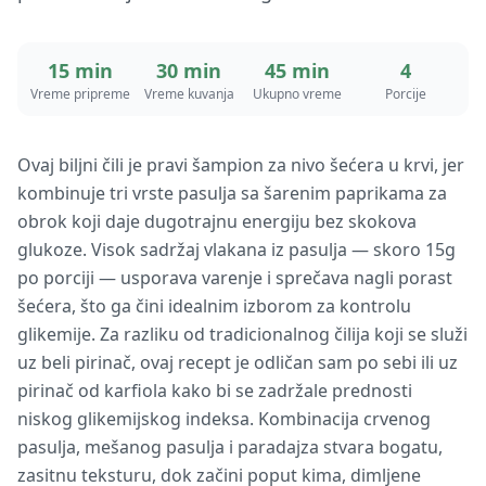
15 min
30 min
45 min
4
Vreme pripreme
Vreme kuvanja
Ukupno vreme
Porcije
Ovaj biljni čili je pravi šampion za nivo šećera u krvi, jer
kombinuje tri vrste pasulja sa šarenim paprikama za
obrok koji daje dugotrajnu energiju bez skokova
glukoze. Visok sadržaj vlakana iz pasulja — skoro 15g
po porciji — usporava varenje i sprečava nagli porast
šećera, što ga čini idealnim izborom za kontrolu
glikemije. Za razliku od tradicionalnog čilija koji se služi
uz beli pirinač, ovaj recept je odličan sam po sebi ili uz
pirinač od karfiola kako bi se zadržale prednosti
niskog glikemijskog indeksa. Kombinacija crvenog
pasulja, mešanog pasulja i paradajza stvara bogatu,
zasitnu teksturu, dok začini poput kima, dimljene