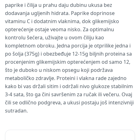
paprike i čilija u prahu daju dubinu ukusa bez
dodavanja ugljenih hidrata. Paprike doprinose
vitaminu C i dodatnim vlaknima, dok glikemijsko
opterećenje ostaje veoma nisko. Za optimalnu
kontrolu šećera, uživajte u ovom čiliju kao
kompletnom obroku. Jedna porcija je otprilike jedna i
po šolja (375g) i obezbeđuje 12-15g biljnih proteina sa
procenjenim glikemijskim opterećenjem od samo 12,
što je duboko u niskom opsegu koji podržava
metaboličko zdravlje. Proteini i vlakna rade zajedno
kako bi vas držali sitim i održali nivo glukoze stabilnim
3-4 sata, što ga čini savršenim za ručak ili večeru. Ovaj
čili se odlično podgreva, a ukusi postaju još intenzivniji
sutradan.