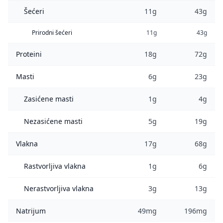
Šećeri
11g
43g
Prirodni šećeri
11g
43g
Proteini
18g
72g
Masti
6g
23g
Zasićene masti
1g
4g
Nezasićene masti
5g
19g
Vlakna
17g
68g
Rastvorljiva vlakna
1g
6g
Nerastvorljiva vlakna
3g
13g
Natrijum
49mg
196mg