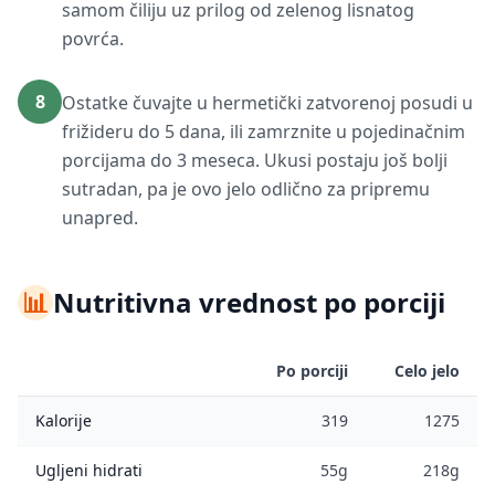
samom čiliju uz prilog od zelenog lisnatog
povrća.
8
Ostatke čuvajte u hermetički zatvorenoj posudi u
frižideru do 5 dana, ili zamrznite u pojedinačnim
porcijama do 3 meseca. Ukusi postaju još bolji
sutradan, pa je ovo jelo odlično za pripremu
unapred.
📊
Nutritivna vrednost po porciji
Po porciji
Celo jelo
Kalorije
319
1275
Ugljeni hidrati
55g
218g