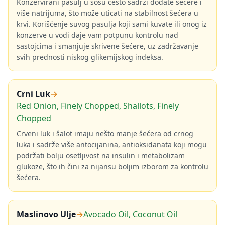
Konzervirani pasulj u sosu često sadrži dodate šećere i
više natrijuma, što može uticati na stabilnost šećera u
krvi. Korišćenje suvog pasulja koji sami kuvate ili onog iz
konzerve u vodi daje vam potpunu kontrolu nad
sastojcima i smanjuje skrivene šećere, uz zadržavanje
svih prednosti niskog glikemijskog indeksa.
Crni Luk
→
Red Onion, Finely Chopped, Shallots, Finely
Chopped
Crveni luk i šalot imaju nešto manje šećera od crnog
luka i sadrže više antocijanina, antioksidanata koji mogu
podržati bolju osetljivost na insulin i metabolizam
glukoze, što ih čini za nijansu boljim izborom za kontrolu
šećera.
Maslinovo Ulje
→
Avocado Oil, Coconut Oil