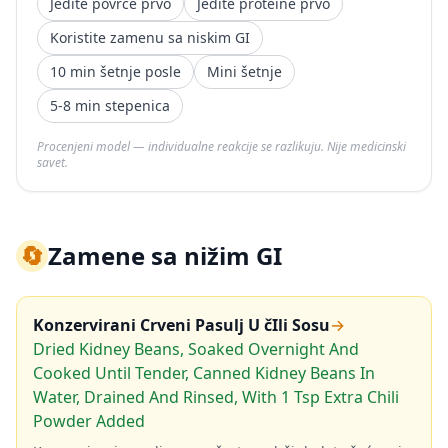
Jedite povrće prvo
Jedite proteine prvo
Koristite zamenu sa niskim GI
10 min šetnje posle
Mini šetnje
5-8 min stepenica
Procenjeni model — individualne reakcije se razlikuju. Nije medicinski
savet.
🔄
Zamene sa nižim GI
Konzervirani Crveni Pasulj U čIli Sosu
→
Dried Kidney Beans, Soaked Overnight And
Cooked Until Tender, Canned Kidney Beans In
Water, Drained And Rinsed, With 1 Tsp Extra Chili
Powder Added