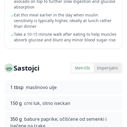
avocado on top to further slow digestion and glucose
absorption
Eat this meal earlier in the day when insulin
✓
sensitivity is typically higher, ideally at lunch rather
than dinner
Take a 10-15 minute walk after eating to help muscles
✓
absorb glucose and blunt any minor blood sugar rise
🥗
Sastojci
Metrički
Imperijalni
1 tbsp
maslinovo ulje
150 g
crni luk, sitno iseckan
350 g
babure paprike, očišćene od semenki i
isečene na trake