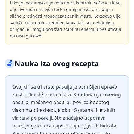
Iako je maslinovo ulje odlično za kontrolu šećera u krvi,
ulje avokada ima višu tačku dimljenja za dinstanje i
slične prednosti mononezasićenih masti. Kokosovo ulje
sadrži trigliceride srednjeg lanca koji se metabolišu
drugačije i mogu podržati stabilnu energiju bez uticaja
na nivo glukoze.
🔬
Nauka iza ovog recepta
Ovaj čili sa tri vrste pasulja je osmišljen upravo
za stabilnost šećera u krvi. Kombinacija crvenog
pasulja, mešanog pasulja i povrća bogatog
vlaknima obezbeđuje oko 15 grama dijetalnih
vlakana po porciji, što značajno usporava
pražnjenje želuca i apsorpciju ugljenih hidrata.
Pasulj prirodno ima nizak glikemijski indeks