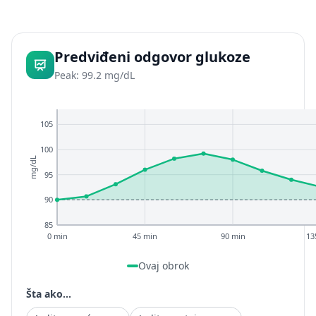
Predviđeni odgovor glukoze
Peak: 99.2 mg/dL
105
100
mg/dL
95
90
85
0 min
45 min
90 min
13
Ovaj obrok
Šta ako...