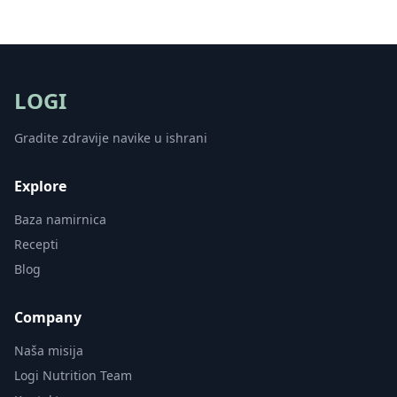
LOGI
Gradite zdravije navike u ishrani
Explore
Baza namirnica
Recepti
Blog
Company
Naša misija
Logi Nutrition Team