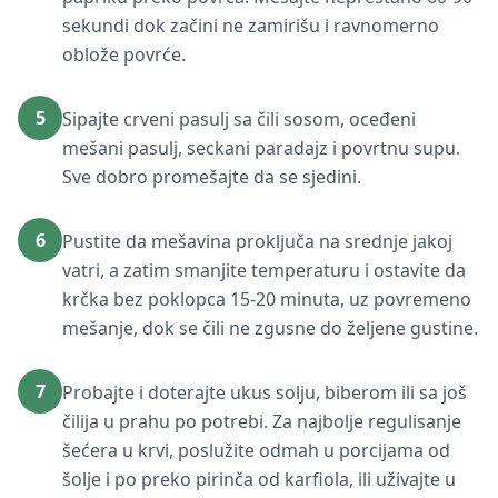
sekundi dok začini ne zamirišu i ravnomerno
oblože povrće.
5
Sipajte crveni pasulj sa čili sosom, oceđeni
mešani pasulj, seckani paradajz i povrtnu supu.
Sve dobro promešajte da se sjedini.
6
Pustite da mešavina proključa na srednje jakoj
vatri, a zatim smanjite temperaturu i ostavite da
krčka bez poklopca 15-20 minuta, uz povremeno
mešanje, dok se čili ne zgusne do željene gustine.
7
Probajte i doterajte ukus solju, biberom ili sa još
čilija u prahu po potrebi. Za najbolje regulisanje
šećera u krvi, poslužite odmah u porcijama od
šolje i po preko pirinča od karfiola, ili uživajte u