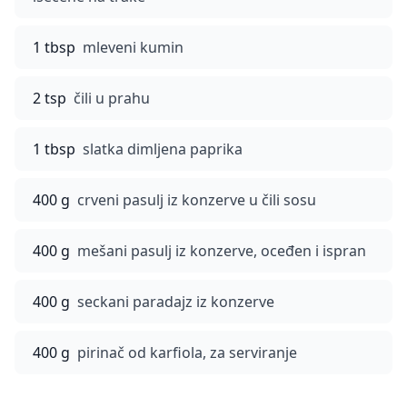
1 tbsp
mleveni kumin
2 tsp
čili u prahu
1 tbsp
slatka dimljena paprika
400 g
crveni pasulj iz konzerve u čili sosu
400 g
mešani pasulj iz konzerve, oceđen i ispran
400 g
seckani paradajz iz konzerve
400 g
pirinač od karfiola, za serviranje