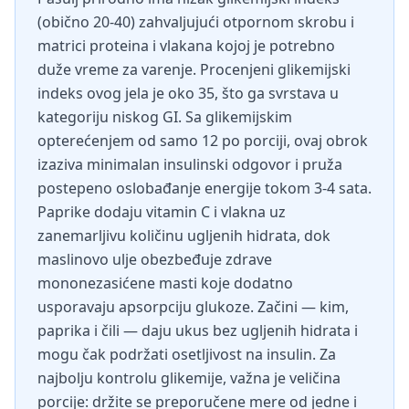
(obično 20-40) zahvaljujući otpornom skrobu i
matrici proteina i vlakana kojoj je potrebno
duže vreme za varenje. Procenjeni glikemijski
indeks ovog jela je oko 35, što ga svrstava u
kategoriju niskog GI. Sa glikemijskim
opterećenjem od samo 12 po porciji, ovaj obrok
izaziva minimalan insulinski odgovor i pruža
postepeno oslobađanje energije tokom 3-4 sata.
Paprike dodaju vitamin C i vlakna uz
zanemarljivu količinu ugljenih hidrata, dok
maslinovo ulje obezbeđuje zdrave
mononezasićene masti koje dodatno
usporavaju apsorpciju glukoze. Začini — kim,
paprika i čili — daju ukus bez ugljenih hidrata i
mogu čak podržati osetljivost na insulin. Za
najbolju kontrolu glikemije, važna je veličina
porcije: držite se preporučene mere od jedne i