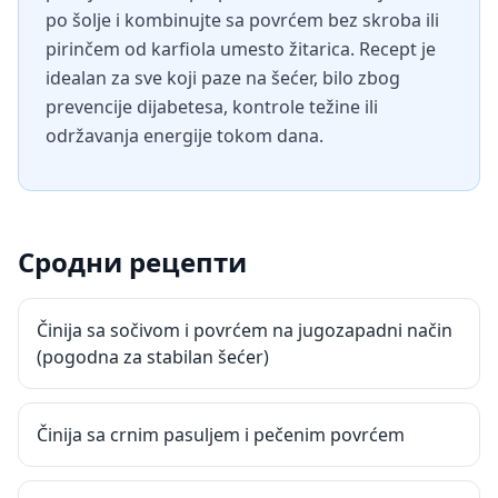
po šolje i kombinujte sa povrćem bez skroba ili
pirinčem od karfiola umesto žitarica. Recept je
idealan za sve koji paze na šećer, bilo zbog
prevencije dijabetesa, kontrole težine ili
održavanja energije tokom dana.
Сродни рецепти
Činija sa sočivom i povrćem na jugozapadni način
(pogodna za stabilan šećer)
Činija sa crnim pasuljem i pečenim povrćem