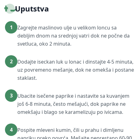
👨‍🍳
Uputstva
1
Zagrejte maslinovo ulje u velikom loncu sa
debljim dnom na srednjoj vatri dok ne počne da
svetluca, oko 2 minuta.
2
Dodajte iseckan luk u lonac i dinstajte 4-5 minuta,
uz povremeno mešanje, dok ne omekša i postane
staklast.
3
Ubacite isečene paprike i nastavite sa kuvanjem
još 6-8 minuta, često mešajući, dok paprike ne
omekšaju i blago se karamelizuju po ivicama.
4
Pospite mleveni kumin, čili u prahu i dimljenu
papriku preko povrća. Mešajte neprestano 60-90