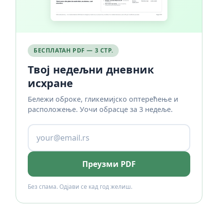
БЕСПЛАТАН PDF — 3 СТР.
Твој недељни дневник
исхране
Бележи оброке, гликемијско оптерећење и
расположење. Уочи обрасце за 3 недеље.
Преузми PDF
Без спама. Одјави се кад год желиш.