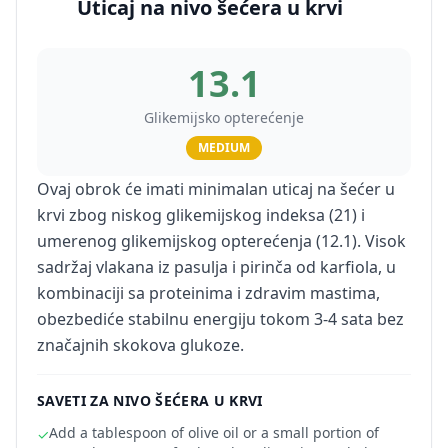
Uticaj na nivo šećera u krvi
13.1
Glikemijsko opterećenje
MEDIUM
Ovaj obrok će imati minimalan uticaj na šećer u
krvi zbog niskog glikemijskog indeksa (21) i
umerenog glikemijskog opterećenja (12.1). Visok
sadržaj vlakana iz pasulja i pirinča od karfiola, u
kombinaciji sa proteinima i zdravim mastima,
obezbediće stabilnu energiju tokom 3-4 sata bez
značajnih skokova glukoze.
SAVETI ZA NIVO ŠEĆERA U KRVI
Add a tablespoon of olive oil or a small portion of
✓