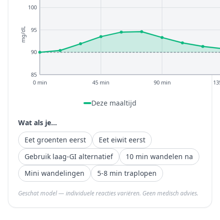
100
95
mg/dL
90
85
0 min
45 min
90 min
13
Deze maaltijd
Wat als je...
Eet groenten eerst
Eet eiwit eerst
Gebruik laag-GI alternatief
10 min wandelen na
Mini wandelingen
5-8 min traplopen
Geschat model — individuele reacties variëren. Geen medisch advies.