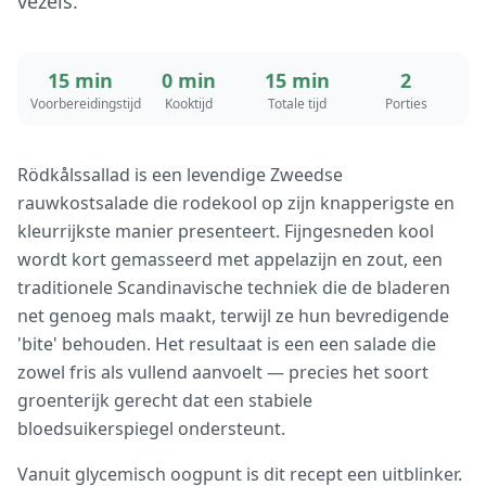
vezels.
15 min
0 min
15 min
2
Voorbereidingstijd
Kooktijd
Totale tijd
Porties
Rödkålssallad is een levendige Zweedse
rauwkostsalade die rodekool op zijn knapperigste en
kleurrijkste manier presenteert. Fijngesneden kool
wordt kort gemasseerd met appelazijn en zout, een
traditionele Scandinavische techniek die de bladeren
net genoeg mals maakt, terwijl ze hun bevredigende
'bite' behouden. Het resultaat is een een salade die
zowel fris als vullend aanvoelt — precies het soort
groenterijk gerecht dat een stabiele
bloedsuikerspiegel ondersteunt.
Vanuit glycemisch oogpunt is dit recept een uitblinker.