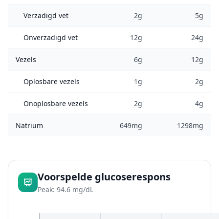
Verzadigd vet
2g
5g
Onverzadigd vet
12g
24g
Vezels
6g
12g
Oplosbare vezels
1g
2g
Onoplosbare vezels
2g
4g
Natrium
649mg
1298mg
Voorspelde glucoserespons
Peak: 94.6 mg/dL