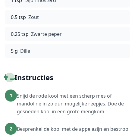
1 tsp
Dijonmosterd
0.5 tsp
Zout
0.25 tsp
Zwarte peper
5 g
Dille
👨‍🍳
Instructies
1
Snijd de rode kool met een scherp mes of
mandoline in zo dun mogelijke reepjes. Doe de
gesneden kool in een grote mengkom.
2
Besprenkel de kool met de appelazijn en bestrooi