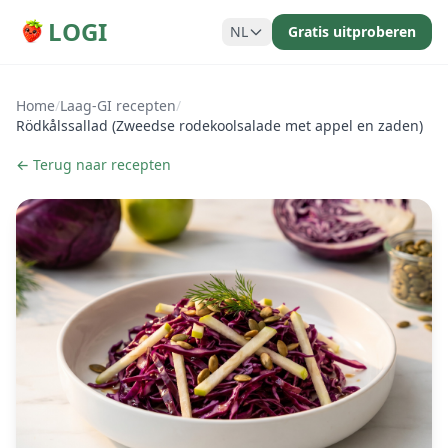
LOGI
NL
Gratis uitproberen
Home
/
Laag-GI recepten
/
Rödkålssallad (Zweedse rodekoolsalade met appel en zaden)
← Terug naar recepten