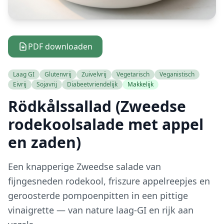
PDF downloaden
Laag GI
Glutenvrij
Zuivelvrij
Vegetarisch
Veganistisch
Eivrij
Sojavrij
Diabeetvriendelijk
Makkelijk
Rödkålssallad (Zweedse
rodekoolsalade met appel
en zaden)
Een knapperige Zweedse salade van
fijngesneden rodekool, friszure appelreepjes en
geroosterde pompoenpitten in een pittige
vinaigrette — van nature laag-GI en rijk aan