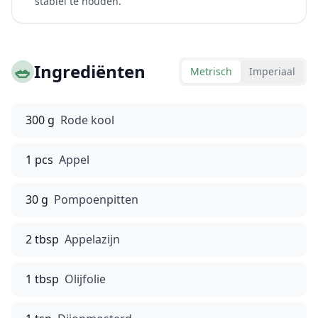
stabiel te houden.
🥗
Ingrediënten
Metrisch
Imperiaal
300 g
Rode kool
1 pcs
Appel
30 g
Pompoenpitten
2 tbsp
Appelazijn
1 tbsp
Olijfolie