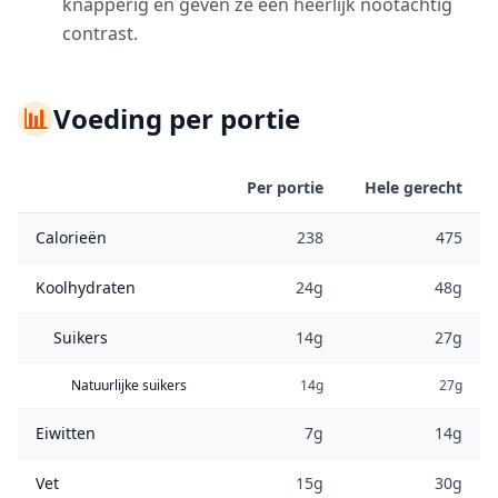
knapperig en geven ze een heerlijk nootachtig
contrast.
📊
Voeding per portie
Per portie
Hele gerecht
Calorieën
238
475
Koolhydraten
24g
48g
Suikers
14g
27g
Natuurlijke suikers
14g
27g
Eiwitten
7g
14g
Vet
15g
30g