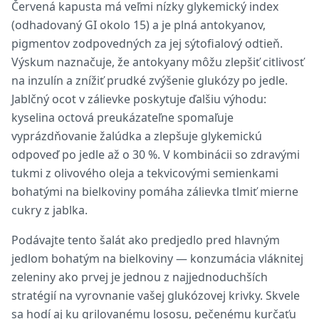
Červená kapusta má veľmi nízky glykemický index
(odhadovaný GI okolo 15) a je plná antokyanov,
pigmentov zodpovedných za jej sýtofialový odtieň.
Výskum naznačuje, že antokyany môžu zlepšiť citlivosť
na inzulín a znížiť prudké zvýšenie glukózy po jedle.
Jablčný ocot v zálievke poskytuje ďalšiu výhodu:
kyselina octová preukázateľne spomaľuje
vyprázdňovanie žalúdka a zlepšuje glykemickú
odpoveď po jedle až o 30 %. V kombinácii so zdravými
tukmi z olivového oleja a tekvicovými semienkami
bohatými na bielkoviny pomáha zálievka tlmiť mierne
cukry z jablka.
Podávajte tento šalát ako predjedlo pred hlavným
jedlom bohatým na bielkoviny — konzumácia vláknitej
zeleniny ako prvej je jednou z najjednoduchších
stratégií na vyrovnanie vašej glukózovej krivky. Skvele
sa hodí aj ku grilovanému lososu, pečenému kurčaťu