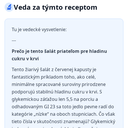
🔬
Veda za týmto receptom
Tu je vedecké vysvetlenie:
---
Prečo je tento šalát priateľom pre hladinu
cukru v krvi
Tento žiarivý šalát z červenej kapusty je
fantastickým príkladom toho, ako celé,
minimálne spracované suroviny prirodzene
podporujú stabilnú hladinu cukru v krvi. S
glykemickou záťažou len 5,5 na porciu a
odhadovaným GI 23 sa toto jedlo pevne radí do
kategórie „nízke“ na oboch stupniciach. Čo však
tieto čísla v skutočnosti znamenajú? Glykemický