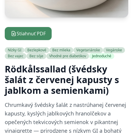
Stiahnuť PDF
Nízky GI
Bezlepkové
Bez mlieka
Vegetariánske
Vegánske
Bez vajec
Bez sóje
Vhodné pre diabetikov
Jednoduché
Rödkålssallad (švédsky
šalát z červenej kapusty s
jablkom a semienkami)
Chrumkavý švédsky šalát z nastrúhanej červenej
kapusty, kyslých jablkových hranolčekov a
opečených tekvicových semienok v pikantnej
vinaigrette — prirodzene s nízkym GI a bohatý