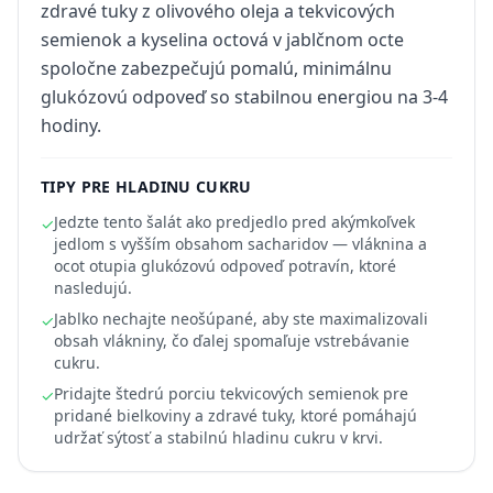
zdravé tuky z olivového oleja a tekvicových
semienok a kyselina octová v jablčnom octe
spoločne zabezpečujú pomalú, minimálnu
glukózovú odpoveď so stabilnou energiou na 3-4
hodiny.
TIPY PRE HLADINU CUKRU
Jedzte tento šalát ako predjedlo pred akýmkoľvek
✓
jedlom s vyšším obsahom sacharidov — vláknina a
ocot otupia glukózovú odpoveď potravín, ktoré
nasledujú.
Jablko nechajte neošúpané, aby ste maximalizovali
✓
obsah vlákniny, čo ďalej spomaľuje vstrebávanie
cukru.
Pridajte štedrú porciu tekvicových semienok pre
✓
pridané bielkoviny a zdravé tuky, ktoré pomáhajú
udržať sýtosť a stabilnú hladinu cukru v krvi.