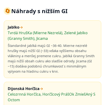
🔄
Náhrady s nižším GI
Jablko
→
Tvrdá HrušKa (Mierne Nezrelá), Zelené Jablko
(Granny Smith), Jicama
Štandardné jablká majú GI ~36-40. Mierne nezrelé
hrušky majú nižší GI (~33) vďaka vyššiemu obsahu
vlákniny a menšej premene cukru. Jablká Granny Smith
majú nižší obsah cukru ako sladšie odrody. Jicama (GI
~15) dodáva podobnú chrumkavosť s minimálnym
vplyvom na hladinu cukru v krvi.
Dijonská HorčIca
→
Celozrnná HorčIca, HorčIcový PrášOk ZmiešAný S
Octom