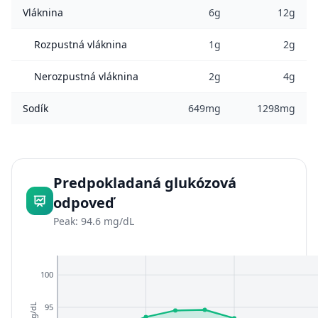
Vláknina
6g
12g
Rozpustná vláknina
1g
2g
Nerozpustná vláknina
2g
4g
Sodík
649mg
1298mg
Predpokladaná glukózová
odpoveď
Peak: 94.6 mg/dL
100
95
mg/dL