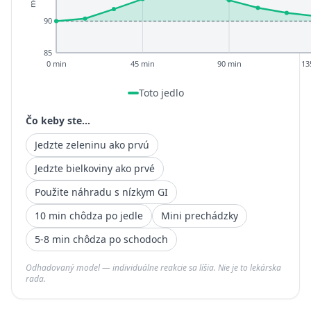
90
85
0 min
45 min
90 min
13
Toto jedlo
Čo keby ste...
Jedzte zeleninu ako prvú
Jedzte bielkoviny ako prvé
Použite náhradu s nízkym GI
10 min chôdza po jedle
Mini prechádzky
5-8 min chôdza po schodoch
Odhadovaný model — individuálne reakcie sa líšia. Nie je to lekárska
rada.