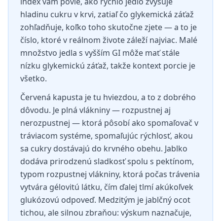
index vám povie, ako rýchlo jedlo zvyšuje
hladinu cukru v krvi, zatiaľ čo glykemická záťaž
zohľadňuje, koľko toho skutočne zjete — a to je
číslo, ktoré v reálnom živote záleží najviac. Malé
množstvo jedla s vyšším GI môže mať stále
nízku glykemickú záťaž, takže kontext porcie je
všetko.
Červená kapusta je tu hviezdou, a to z dobrého
dôvodu. Je plná vlákniny — rozpustnej aj
nerozpustnej — ktorá pôsobí ako spomaľovač v
tráviacom systéme, spomaľujúc rýchlosť, akou
sa cukry dostávajú do krvného obehu. Jablko
dodáva prirodzenú sladkosť spolu s pektínom,
typom rozpustnej vlákniny, ktorá počas trávenia
vytvára gélovitú látku, čím ďalej tlmí akúkoľvek
glukózovú odpoveď. Medzitým je jablčný ocot
tichou, ale silnou zbraňou: výskum naznačuje,