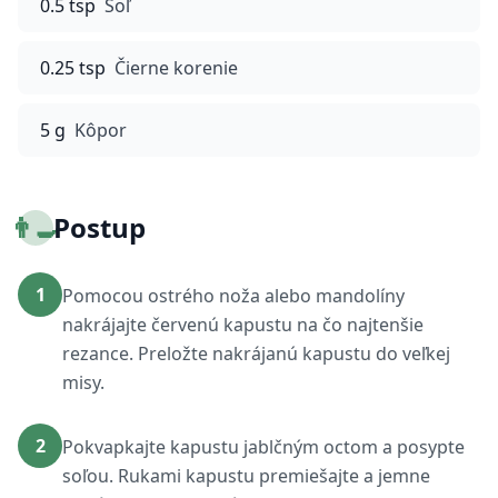
0.5 tsp
Soľ
0.25 tsp
Čierne korenie
5 g
Kôpor
👨‍🍳
Postup
1
Pomocou ostrého noža alebo mandolíny
nakrájajte červenú kapustu na čo najtenšie
rezance. Preložte nakrájanú kapustu do veľkej
misy.
2
Pokvapkajte kapustu jablčným octom a posypte
soľou. Rukami kapustu premiešajte a jemne