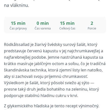
na vlákninu.
15 min
0 min
15 min
2
Čas prípravy
Čas varenia
Celkový čas
Porcie
Rödkålssallad je žiarivý švédsky surový šalát, ktorý
predstavuje červenú kapustu v jej najchrumkavejšej a
najfarebnejšej podobe. Jemne nastrúhaná kapusta sa
krátko masíruje jablčným octom a soľou, čo je tradičná
škandinávska technika, ktorá zjemní listy len natoľko,
aby si zachovali svoju príjemnú chrumkavosť.
Výsledkom je šalát, ktorý pôsobí sviežo aj sýto —
presne taký druh jedla bohatého na zeleninu, ktorý
podporuje stabilnú hladinu cukru v krvi.
Z glykemického hľadiska je tento recept výnimočný.