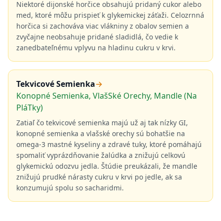
Niektoré dijonské horčice obsahujú pridaný cukor alebo
med, ktoré môžu prispieť k glykemickej záťaži. Celozrnná
horčica si zachováva viac vlákniny z obalov semien a
zvyčajne neobsahuje pridané sladidlá, čo vedie k
zanedbateľnému vplyvu na hladinu cukru v krvi.
Tekvicové Semienka
→
Konopné Semienka, VlašSké Orechy, Mandle (Na
PláTky)
Zatiaľ čo tekvicové semienka majú už aj tak nízky GI,
konopné semienka a vlašské orechy sú bohatšie na
omega-3 mastné kyseliny a zdravé tuky, ktoré pomáhajú
spomaliť vyprázdňovanie žalúdka a znižujú celkovú
glykemickú odozvu jedla. Štúdie preukázali, že mandle
znižujú prudké nárasty cukru v krvi po jedle, ak sa
konzumujú spolu so sacharidmi.