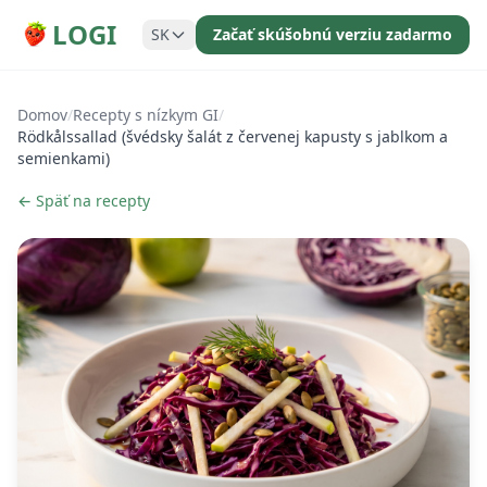
LOGI
SK
Začať skúšobnú verziu zadarmo
Domov
/
Recepty s nízkym GI
/
Rödkålssallad (švédsky šalát z červenej kapusty s jablkom a
semienkami)
← Späť na recepty