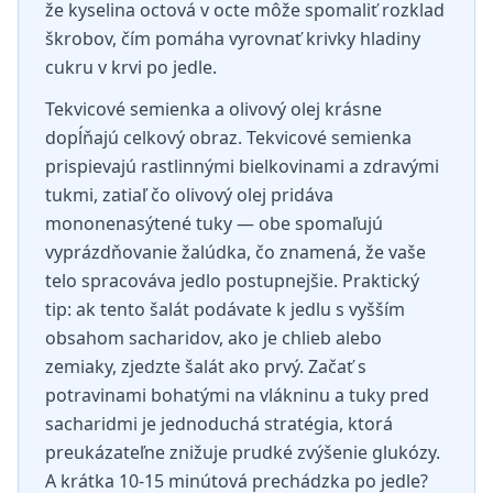
že kyselina octová v octe môže spomaliť rozklad
škrobov, čím pomáha vyrovnať krivky hladiny
cukru v krvi po jedle.
Tekvicové semienka a olivový olej krásne
dopĺňajú celkový obraz. Tekvicové semienka
prispievajú rastlinnými bielkovinami a zdravými
tukmi, zatiaľ čo olivový olej pridáva
mononenasýtené tuky — obe spomaľujú
vyprázdňovanie žalúdka, čo znamená, že vaše
telo spracováva jedlo postupnejšie. Praktický
tip: ak tento šalát podávate k jedlu s vyšším
obsahom sacharidov, ako je chlieb alebo
zemiaky, zjedzte šalát ako prvý. Začať s
potravinami bohatými na vlákninu a tuky pred
sacharidmi je jednoduchá stratégia, ktorá
preukázateľne znižuje prudké zvýšenie glukózy.
A krátka 10-15 minútová prechádzka po jedle?