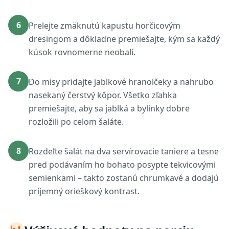
6
Prelejte zmäknutú kapustu horčicovým
dresingom a dôkladne premiešajte, kým sa každý
kúsok rovnomerne neobalí.
7
Do misy pridajte jablkové hranolčeky a nahrubo
nasekaný čerstvý kôpor. Všetko zľahka
premiešajte, aby sa jablká a bylinky dobre
rozložili po celom šaláte.
8
Rozdeľte šalát na dva servírovacie taniere a tesne
pred podávaním ho bohato posypte tekvicovými
semienkami – takto zostanú chrumkavé a dodajú
príjemný orieškový kontrast.