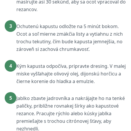
masírujte asi 30 sekúnd, aby sa ocot vpracoval do
rezancov.
3
Ochutenú kapustu odložte na 5 minút bokom.
Ocot a soľ mierne zmäkčia listy a vytiahnu z nich
trochu tekutiny, čím bude kapusta jemnejšia, no
zároveň si zachová chrumkavosť.
4
Kým kapusta odpočíva, pripravte dresing. V malej
miske vyšľahajte olivový olej, dijonskú horčicu a
čierne korenie do hladka a emulzie.
5
Jablko zbavte jadrovníka a nakrájajte ho na tenké
paličky, približne rovnakej šírky ako kapustové
rezance. Pracujte rýchlo alebo kúsky jablka
premiešajte s trochou citrónovej šťavy, aby
nezhnedli.