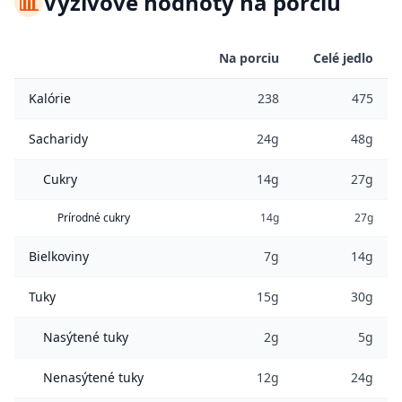
📊
Výživové hodnoty na porciu
Na porciu
Celé jedlo
Kalórie
238
475
Sacharidy
24g
48g
Cukry
14g
27g
Prírodné cukry
14g
27g
Bielkoviny
7g
14g
Tuky
15g
30g
Nasýtené tuky
2g
5g
Nenasýtené tuky
12g
24g