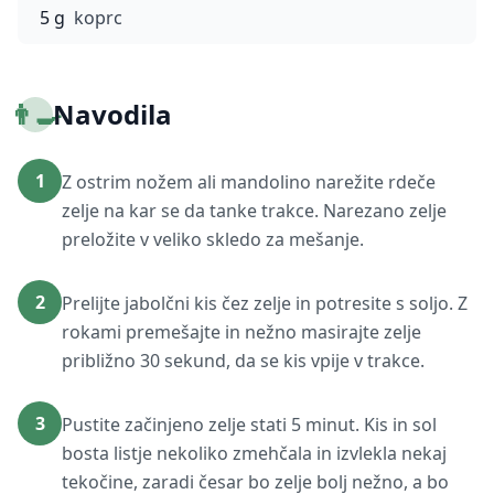
5 g
koprc
👨‍🍳
Navodila
1
Z ostrim nožem ali mandolino narežite rdeče
zelje na kar se da tanke trakce. Narezano zelje
preložite v veliko skledo za mešanje.
2
Prelijte jabolčni kis čez zelje in potresite s soljo. Z
rokami premešajte in nežno masirajte zelje
približno 30 sekund, da se kis vpije v trakce.
3
Pustite začinjeno zelje stati 5 minut. Kis in sol
bosta listje nekoliko zmehčala in izvlekla nekaj
tekočine, zaradi česar bo zelje bolj nežno, a bo