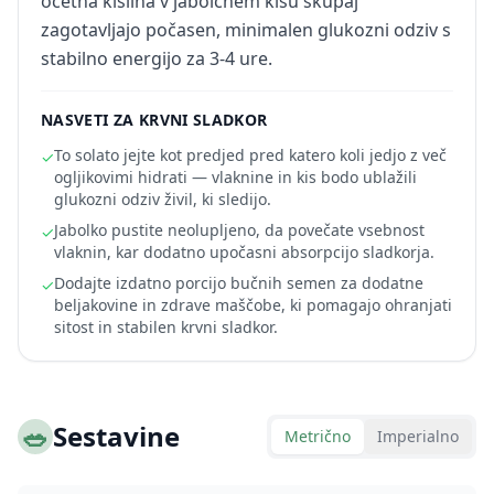
ocetna kislina v jabolčnem kisu skupaj
zagotavljajo počasen, minimalen glukozni odziv s
stabilno energijo za 3-4 ure.
NASVETI ZA KRVNI SLADKOR
To solato jejte kot predjed pred katero koli jedjo z več
✓
ogljikovimi hidrati — vlaknine in kis bodo ublažili
glukozni odziv živil, ki sledijo.
Jabolko pustite neolupljeno, da povečate vsebnost
✓
vlaknin, kar dodatno upočasni absorpcijo sladkorja.
Dodajte izdatno porcijo bučnih semen za dodatne
✓
beljakovine in zdrave maščobe, ki pomagajo ohranjati
sitost in stabilen krvni sladkor.
🥗
Sestavine
Metrično
Imperialno