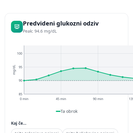
Predvideni glukozni odziv
Peak: 94.6 mg/dL
100
95
mg/dL
90
85
0 min
45 min
90 min
13
Ta obrok
Kaj če...