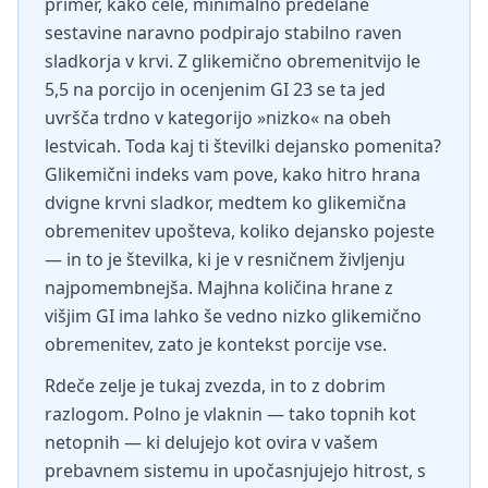
primer, kako cele, minimalno predelane
sestavine naravno podpirajo stabilno raven
sladkorja v krvi. Z glikemično obremenitvijo le
5,5 na porcijo in ocenjenim GI 23 se ta jed
uvršča trdno v kategorijo »nizko« na obeh
lestvicah. Toda kaj ti številki dejansko pomenita?
Glikemični indeks vam pove, kako hitro hrana
dvigne krvni sladkor, medtem ko glikemična
obremenitev upošteva, koliko dejansko pojeste
— in to je številka, ki je v resničnem življenju
najpomembnejša. Majhna količina hrane z
višjim GI ima lahko še vedno nizko glikemično
obremenitev, zato je kontekst porcije vse.
Rdeče zelje je tukaj zvezda, in to z dobrim
razlogom. Polno je vlaknin — tako topnih kot
netopnih — ki delujejo kot ovira v vašem
prebavnem sistemu in upočasnjujejo hitrost, s