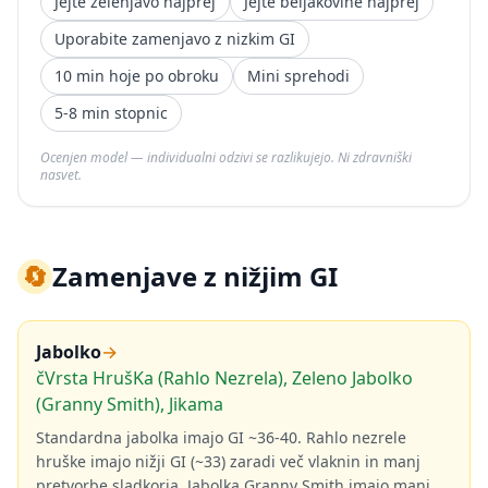
Jejte zelenjavo najprej
Jejte beljakovine najprej
Uporabite zamenjavo z nizkim GI
10 min hoje po obroku
Mini sprehodi
5-8 min stopnic
Ocenjen model — individualni odzivi se razlikujejo. Ni zdravniški
nasvet.
🔄
Zamenjave z nižjim GI
Jabolko
→
čVrsta HrušKa (Rahlo Nezrela), Zeleno Jabolko
(Granny Smith), Jikama
Standardna jabolka imajo GI ~36-40. Rahlo nezrele
hruške imajo nižji GI (~33) zaradi več vlaknin in manj
pretvorbe sladkorja. Jabolka Granny Smith imajo manj