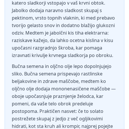
katero sladkorji vstopajo v vaš krvni obtok.
Jabolko dodaja naravno sladkost skupaj s
pektinom, vrsto topnih vlaknin, ki med prebavo
tvorijo gelasto snov in dodatno blažijo glukozni
odziv. Medtem je jabolčni kis tiha elektrarna:
raziskave kažejo, da lahko ocetna kislina v kisu
upočasni razgradnjo škroba, kar pomaga
izravnati krivulje krvnega sladkorja po obroku.
Bučna semena in oljčno olje lepo dopolnjujejo
sliko. Bučna semena prispevajo rastlinske
beljakovine in zdrave maščobe, medtem ko
oljčno olje dodaja mononenasičene maščobe —
oboje upočasnjuje praznjenje želodca, kar
pomeni, da vaše telo obrok predeluje
postopoma. Praktičen nasvet: če to solato
postrežete skupaj z jedjo z več ogljikovimi
hidrati, kot sta kruh ali krompir, najprej pojejte