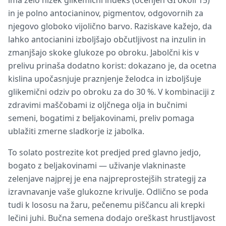
ima zelo nizek glikemični indeks (ocenjen GI okoli 15)
in je polno antocianinov, pigmentov, odgovornih za
njegovo globoko vijolično barvo. Raziskave kažejo, da
lahko antocianini izboljšajo občutljivost na inzulin in
zmanjšajo skoke glukoze po obroku. Jabolčni kis v
prelivu prinaša dodatno korist: dokazano je, da ocetna
kislina upočasnjuje praznjenje želodca in izboljšuje
glikemični odziv po obroku za do 30 %. V kombinaciji z
zdravimi maščobami iz oljčnega olja in bučnimi
semeni, bogatimi z beljakovinami, preliv pomaga
ublažiti zmerne sladkorje iz jabolka.
To solato postrezite kot predjed pred glavno jedjo,
bogato z beljakovinami — uživanje vlakninaste
zelenjave najprej je ena najpreprostejših strategij za
izravnavanje vaše glukozne krivulje. Odlično se poda
tudi k lososu na žaru, pečenemu piščancu ali krepki
lečini juhi. Bučna semena dodajo oreškast hrustljavost