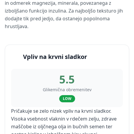
in odmerek magnezija, minerala, povezanega z
izboljšano funkcijo inzulina. Za najboljšo teksturo jih
dodajte tik pred jedjo, da ostanejo popolnoma
hrustljava.
Vpliv na krvni sladkor
5.5
Glikemična obremenitev
LOW
Pričakuje se zelo nizek vpliv na krvni sladkor.
Visoka vsebnost vlaknin v rdečem zelju, zdrave
maščobe iz oljčnega olja in bučnih semen ter