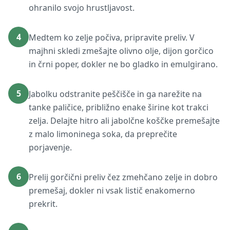
ohranilo svojo hrustljavost.
4
Medtem ko zelje počiva, pripravite preliv. V
majhni skledi zmešajte olivno olje, dijon gorčico
in črni poper, dokler ne bo gladko in emulgirano.
5
Jabolku odstranite peščišče in ga narežite na
tanke paličice, približno enake širine kot trakci
zelja. Delajte hitro ali jabolčne koščke premešajte
z malo limoninega soka, da preprečite
porjavenje.
6
Prelij gorčični preliv čez zmehčano zelje in dobro
premešaj, dokler ni vsak listič enakomerno
prekrit.