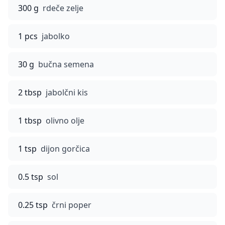
300 g
rdeče zelje
1 pcs
jabolko
30 g
bučna semena
2 tbsp
jabolčni kis
1 tbsp
olivno olje
1 tsp
dijon gorčica
0.5 tsp
sol
0.25 tsp
črni poper