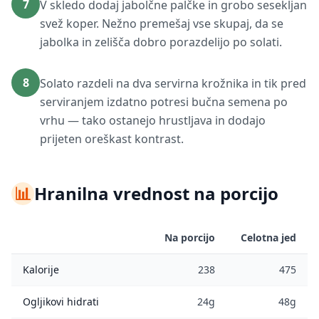
7
V skledo dodaj jabolčne palčke in grobo sesekljan
svež koper. Nežno premešaj vse skupaj, da se
jabolka in zelišča dobro porazdelijo po solati.
8
Solato razdeli na dva servirna krožnika in tik pred
serviranjem izdatno potresi bučna semena po
vrhu — tako ostanejo hrustljava in dodajo
prijeten oreškast kontrast.
📊
Hranilna vrednost na porcijo
Na porcijo
Celotna jed
Kalorije
238
475
Ogljikovi hidrati
24g
48g