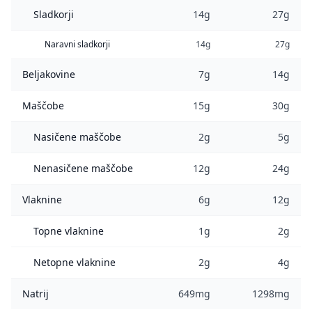
Sladkorji
14g
27g
Naravni sladkorji
14g
27g
Beljakovine
7g
14g
Maščobe
15g
30g
Nasičene maščobe
2g
5g
Nenasičene maščobe
12g
24g
Vlaknine
6g
12g
Topne vlaknine
1g
2g
Netopne vlaknine
2g
4g
Natrij
649mg
1298mg