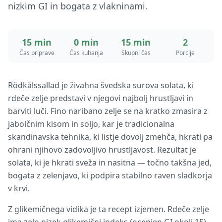
nizkim GI in bogata z vlakninami.
15 min
0 min
15 min
2
Čas priprave
Čas kuhanja
Skupni čas
Porcije
Rödkålssallad je živahna švedska surova solata, ki
rdeče zelje predstavi v njegovi najbolj hrustljavi in
barviti luči. Fino naribano zelje se na kratko zmasira z
jabolčnim kisom in soljo, kar je tradicionalna
skandinavska tehnika, ki listje dovolj zmehča, hkrati pa
ohrani njihovo zadovoljivo hrustljavost. Rezultat je
solata, ki je hkrati sveža in nasitna — točno takšna jed,
bogata z zelenjavo, ki podpira stabilno raven sladkorja
v krvi.
Z glikemičnega vidika je ta recept izjemen. Rdeče zelje