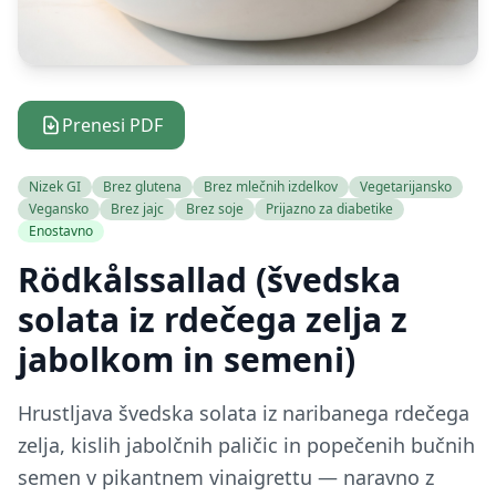
Prenesi PDF
Nizek GI
Brez glutena
Brez mlečnih izdelkov
Vegetarijansko
Vegansko
Brez jajc
Brez soje
Prijazno za diabetike
Enostavno
Rödkålssallad (švedska
solata iz rdečega zelja z
jabolkom in semeni)
Hrustljava švedska solata iz naribanega rdečega
zelja, kislih jabolčnih paličic in popečenih bučnih
semen v pikantnem vinaigrettu — naravno z