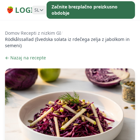
Začnite brezplačno preizkusno
LOGI
SL
obdobje
Domov
/
Recepti z nizkim GI
/
Rödkålssallad (švedska solata iz rdečega zelja z jabolkom in
semeni)
← Nazaj na recepte