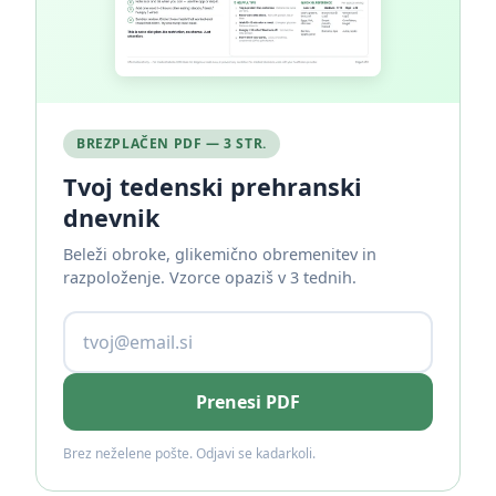
BREZPLAČEN PDF — 3 STR.
Tvoj tedenski prehranski
dnevnik
Beleži obroke, glikemično obremenitev in
razpoloženje. Vzorce opaziš v 3 tednih.
Prenesi PDF
Brez neželene pošte. Odjavi se kadarkoli.