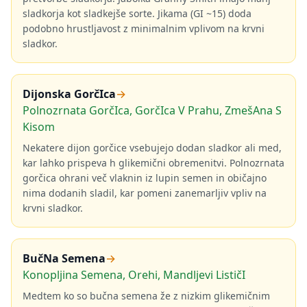
sladkorja kot sladkejše sorte. Jikama (GI ~15) doda
podobno hrustljavost z minimalnim vplivom na krvni
sladkor.
Dijonska GorčIca
→
Polnozrnata GorčIca, GorčIca V Prahu, ZmešAna S
Kisom
Nekatere dijon gorčice vsebujejo dodan sladkor ali med,
kar lahko prispeva h glikemični obremenitvi. Polnozrnata
gorčica ohrani več vlaknin iz lupin semen in običajno
nima dodanih sladil, kar pomeni zanemarljiv vpliv na
krvni sladkor.
BučNa Semena
→
Konopljina Semena, Orehi, Mandljevi LističI
Medtem ko so bučna semena že z nizkim glikemičnim