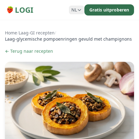
LOGI
NL
Gratis uitproberen
Home
/
Laag-GI recepten
/
Laag-glycemische pompoenringen gevuld met champignons
← Terug naar recepten