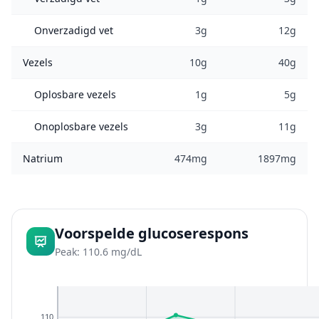
Onverzadigd vet
3g
12g
Vezels
10g
40g
Oplosbare vezels
1g
5g
Onoplosbare vezels
3g
11g
Natrium
474mg
1897mg
Voorspelde glucoserespons
Peak: 110.6 mg/dL
110