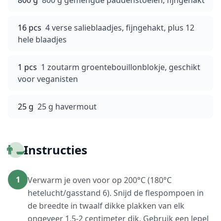
800 g
800 g gemengde paddenstoelen, fijngehakt
16 pcs
4 verse salieblaadjes, fijngehakt, plus 12
hele blaadjes
1 pcs
1 zoutarm groentebouillonblokje, geschikt
voor veganisten
25 g
25 g havermout
👨‍🍳
Instructies
1
Verwarm je oven voor op 200°C (180°C
hetelucht/gasstand 6). Snijd de flespompoen in
de breedte in twaalf dikke plakken van elk
ongeveer 1,5-2 centimeter dik. Gebruik een lepel