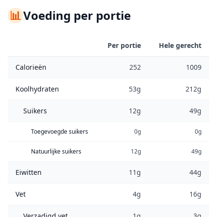
📊
Voeding per portie
Per portie
Hele gerecht
Calorieën
252
1009
Koolhydraten
53g
212g
Suikers
12g
49g
Toegevoegde suikers
0g
0g
Natuurlijke suikers
12g
49g
Eiwitten
11g
44g
Vet
4g
16g
Verzadigd vet
1g
3g