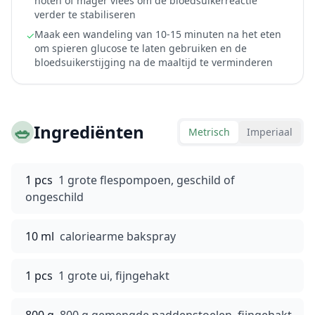
noten of mager vlees om de bloedsuikerreactie
verder te stabiliseren
Maak een wandeling van 10-15 minuten na het eten
✓
om spieren glucose te laten gebruiken en de
bloedsuikerstijging na de maaltijd te verminderen
🥗
Ingrediënten
Metrisch
Imperiaal
1 pcs
1 grote flespompoen, geschild of
ongeschild
10 ml
caloriearme bakspray
1 pcs
1 grote ui, fijngehakt