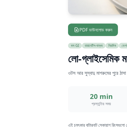
PDF ডাউনলোড করুন
কম GI
ডায়াবেটিস-বান্ধব
নিরামিষ
ভেগ
লো-গ্লাইসেমিক মা
ওটস আর সুস্বাদু মাশরুমের পুরে ঠাসা
20 min
প্রস্তুতির সময়
এই চমৎকার বাটারনাট স্কোয়াশ রিংসগুলো 