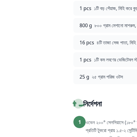
1 pcs
১টি বড় পেঁয়াজ, মিহি করে কু
800 g
৮০০ গ্রাম মেশানো মাশরুম, 
16 pcs
৪টি তাজা সেজ পাতা, মিহ
1 pcs
১টি কম লবণের ভেজিটেবল স্
25 g
২৫ গ্রাম পরিজ ওটস
👨‍🍳
নির্দেশনা
1
ওভেন ২০০° সেলসিয়াসে (১৮০° ফ্য
প্রতিটি টুকরো প্রায় ১.৫-২ সেন্