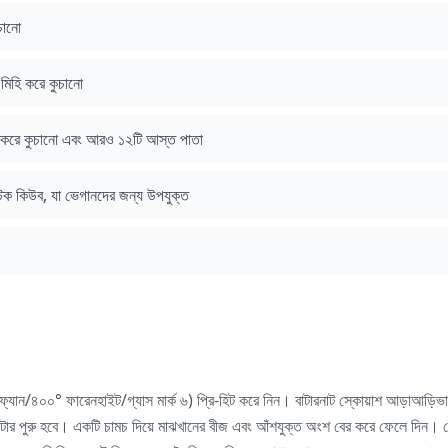
চানো
মিহি করে কুচানো
ি করে কুচানো এবং আরও ১২টি আস্ত পাতা
টক কিউব, যা ভেগানদের জন্য উপযুক্ত
ান/৪০০° ফারেনহাইট/গ্যাস মার্ক ৬) প্রি-হিট করে নিন। বাটারনাট স্কোয়াশ আড়াআড়িভাব
টিমিটার পুরু হবে। একটি চামচ দিয়ে মাঝখানের বীজ এবং আঁশযুক্ত অংশ বের করে ফেলে দিন। 