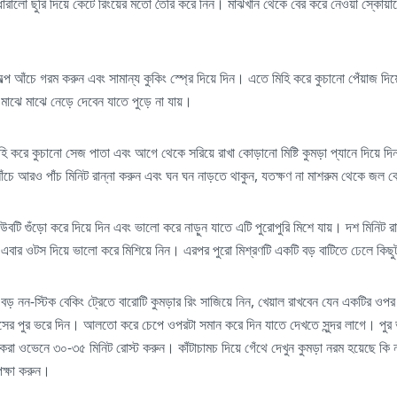
ধারালো ছুরি দিয়ে কেটে রিংয়ের মতো তৈরি করে নিন। মাঝখান থেকে বের করে নেওয়া স্কোয়া
ল্প আঁচে গরম করুন এবং সামান্য কুকিং স্প্রে দিয়ে দিন। এতে মিহি করে কুচানো পেঁয়াজ দিয়ে
মাঝে মাঝে নেড়ে দেবেন যাতে পুড়ে না যায়।
িহি করে কুচানো সেজ পাতা এবং আগে থেকে সরিয়ে রাখা কোড়ানো মিষ্টি কুমড়া প্যানে দিয়ে দ
ঁচে আরও পাঁচ মিনিট রান্না করুন এবং ঘন ঘন নাড়তে থাকুন, যতক্ষণ না মাশরুম থেকে জল ব
িউবটি গুঁড়ো করে দিয়ে দিন এবং ভালো করে নাড়ুন যাতে এটি পুরোপুরি মিশে যায়। দশ মিনিট র
এবার ওটস দিয়ে ভালো করে মিশিয়ে নিন। এরপর পুরো মিশ্রণটি একটি বড় বাটিতে ঢেলে কিছুটা
ুটি বড় নন-স্টিক বেকিং ট্রেতে বারোটি কুমড়ার রিং সাজিয়ে নিন, খেয়াল রাখবেন যেন একটির ও
ের পুর ভরে দিন। আলতো করে চেপে ওপরটা সমান করে দিন যাতে দেখতে সুন্দর লাগে। পুর ভরা
রা ওভেনে ৩০-৩৫ মিনিট রোস্ট করুন। কাঁটাচামচ দিয়ে গেঁথে দেখুন কুমড়া নরম হয়েছে কি 
েক্ষা করুন।