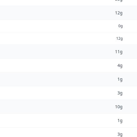
12g
0g
12g
11g
4g
1g
3g
10g
1g
3g