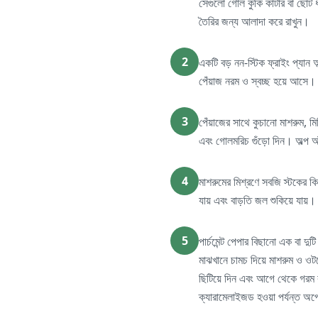
সেগুলো গোল কুকি কাটার বা ছোট 
তৈরির জন্য আলাদা করে রাখুন।
2
একটি বড় নন-স্টিক ফ্রাইং প্যান অ
পেঁয়াজ নরম ও স্বচ্ছ হয়ে আসে। 
3
পেঁয়াজের সাথে কুচানো মাশরুম, ম
এবং গোলমরিচ গুঁড়ো দিন। অল্প আ
4
মাশরুমের মিশ্রণে সবজি স্টকের ক
যায় এবং বাড়তি জল শুকিয়ে যায়। 
5
পার্চমেন্ট পেপার বিছানো এক বা দ
মাঝখানে চামচ দিয়ে মাশরুম ও ওটস
ছিটিয়ে দিন এবং আগে থেকে গরম ক
ক্যারামেলাইজড হওয়া পর্যন্ত অপ