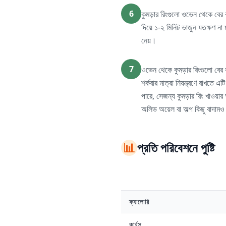
6
কুমড়ার রিংগুলো ওভেন থেকে বের ক
দিয়ে ১-২ মিনিট ভাজুন যতক্ষণ না
নেয়।
7
ওভেন থেকে কুমড়ার রিংগুলো বের
শর্করার মাত্রা নিয়ন্ত্রণে রাখতে
পারে, সেজন্য কুমড়ার রিং খাওয়ার 
অলিভ অয়েল বা অল্প কিছু বাদামও
📊
প্রতি পরিবেশনে পুষ্টি
ক্যালোরি
কার্বস