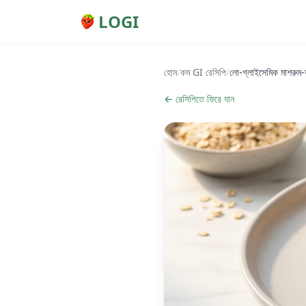
LOGI
হোম
/
কম GI রেসিপি
/
লো-গ্লাইসেমিক মাশরুম-ভ
← রেসিপিতে ফিরে যান