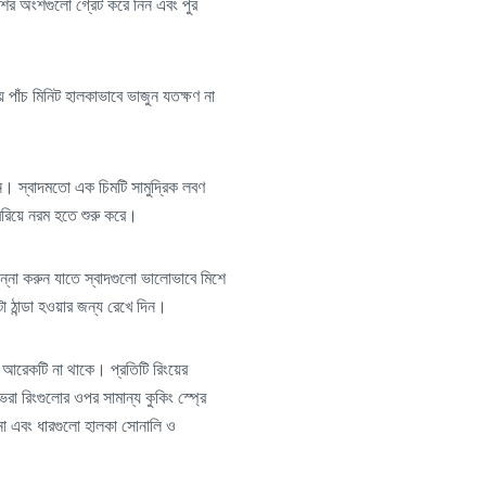
শের অংশগুলো গ্রেট করে নিন এবং পুর
 পাঁচ মিনিট হালকাভাবে ভাজুন যতক্ষণ না
িন। স্বাদমতো এক চিমটি সামুদ্রিক লবণ
েরিয়ে নরম হতে শুরু করে।
ান্না করুন যাতে স্বাদগুলো ভালোভাবে মিশে
 ঠান্ডা হওয়ার জন্য রেখে দিন।
পর আরেকটি না থাকে। প্রতিটি রিংয়ের
 রিংগুলোর ওপর সামান্য কুকিং স্প্রে
না এবং ধারগুলো হালকা সোনালি ও