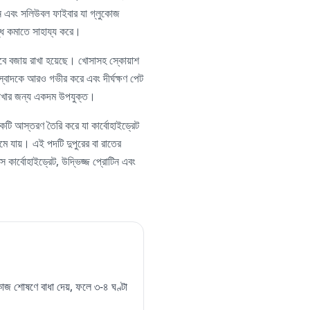
িন এবং সলিউবল ফাইবার যা গ্লুকোজ
্ধি কমাতে সাহায্য করে।
রভাবে বজায় রাখা হয়েছে। খোসাসহ স্কোয়াশ
 স্বাদকে আরও গভীর করে এবং দীর্ঘক্ষণ পেট
ে রাখার জন্য একদম উপযুক্ত।
ি আস্তরণ তৈরি করে যা কার্বোহাইড্রেট
ে যায়। এই পদটি দুপুরের বা রাতের
কার্বোহাইড্রেট, উদ্ভিজ্জ প্রোটিন এবং
ুকোজ শোষণে বাধা দেয়, ফলে ৩-৪ ঘণ্টা