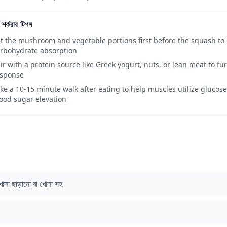
 শর্করার টিপস
t the mushroom and vegetable portions first before the squash to l
rbohydrate absorption
ir with a protein source like Greek yogurt, nuts, or lean meat to fu
esponse
ke a 10-15 minute walk after eating to help muscles utilize gluco
ood sugar elevation
খোসা ছাড়ানো বা খোসা সহ