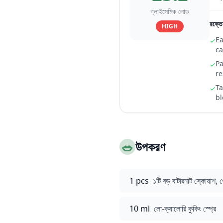
গ্লাইসেমিক লোড
রক্তে
HIGH
Ea
✓
ca
Pa
✓
r
Ta
✓
bl
🥗
উপকরণ
1 pcs
১টি বড় বাটারনাট স্কোয়াশ, 
10 ml
লো-ক্যালোরি কুকিং স্প্রে