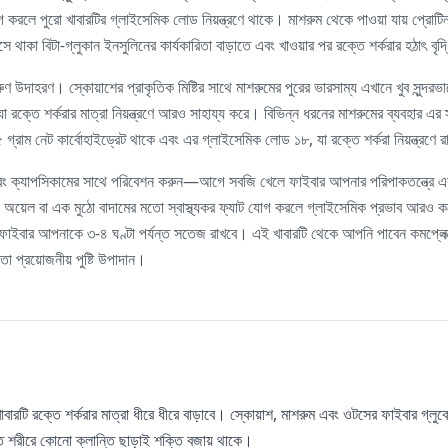
 করলে পুরো খাবারটির গ্লাইসেমিক লোড নিয়ন্ত্রণে থাকে। মাশরুম থেকে পাওয়া যায় প্রোট
াকা বিটা-গ্লুকান ইনসুলিনের কার্যকারিতা বাড়াতে এবং খাওয়ার পর রক্তে শর্করার হঠাৎ বৃদ
 উদাহরণ। স্কোয়াশের প্রাকৃতিক মিষ্টির সাথে মাশরুমের পুরের ভারসাম্য এখানে খুব সুন্দ
রক্তে শর্করার মাত্রা নিয়ন্ত্রণে আরও সাহায্য করে। বিভিন্ন ধরনের মাশরুমের ব্যবহার এর
 গ্রাম নেট কার্বোহাইড্রেট থাকে এবং এর গ্লাইসেমিক লোড ১৮, যা রক্তে শর্করা নিয়ন্ত্রণ
ং ক্যাপসিকামের সাথে পরিবেশন করুন—আগে সবজি খেলে ফাইবার আপনার পরিপাকতন্ত্রে একট
য়েল বা এক মুঠো বাদামের মতো স্বাস্থ্যকর ফ্যাট যোগ করলে গ্লাইসেমিক প্রভাব আরও কম
ফাইবার আপনাকে ৩-৪ ঘণ্টা পর্যন্ত সতেজ রাখবে। এই খাবারটি থেকে আপনি পাবেন কমপ্লেক্স 
তো প্রয়োজনীয় পুষ্টি উপাদান।
াবারটি রক্তে শর্করার মাত্রা ধীরে ধীরে বাড়াবে। স্কোয়াশ, মাশরুম এবং ওটসের ফাইবার গ্ল
ন্ত শরীরে কোনো ক্লান্তি ছাড়াই শক্তি বজায় থাকে।