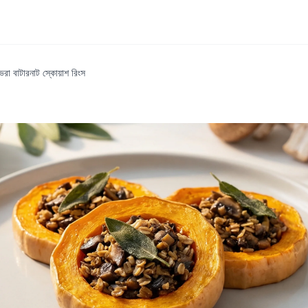
রা বাটারনাট স্কোয়াশ রিংস