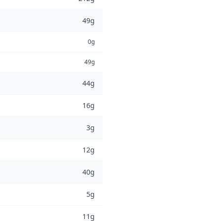
49g
0g
49g
44g
16g
3g
12g
40g
5g
11g