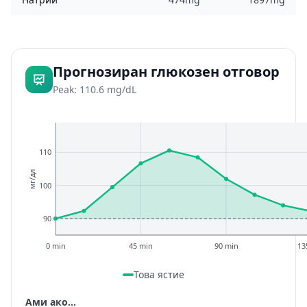
Прогнозиран глюкозен отговор
Peak: 110.6 mg/dL
110
мг/дл
100
90
0 min
45 min
90 min
13
Това ястие
Ами ако...