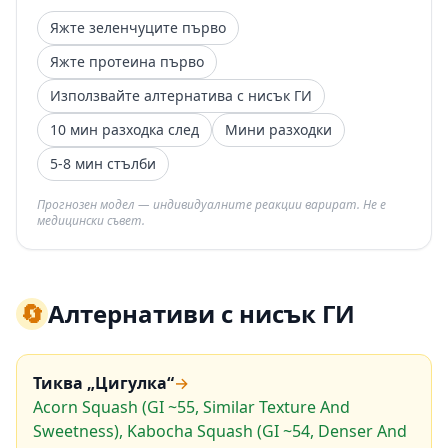
Яжте зеленчуците първо
Яжте протеина първо
Използвайте алтернатива с нисък ГИ
10 мин разходка след
Мини разходки
5-8 мин стълби
Прогнозен модел — индивидуалните реакции варират. Не е
медицински съвет.
🔄
Алтернативи с нисък ГИ
Тиква „Цигулка“
→
Acorn Squash (GI ~55, Similar Texture And
Sweetness), Kabocha Squash (GI ~54, Denser And