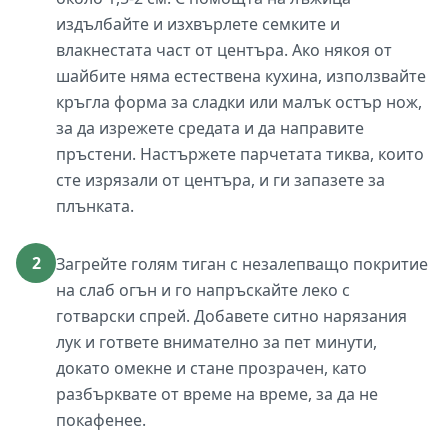
издълбайте и изхвърлете семките и
влакнестата част от центъра. Ако някоя от
шайбите няма естествена кухина, използвайте
кръгла форма за сладки или малък остър нож,
за да изрежете средата и да направите
пръстени. Настържете парчетата тиква, които
сте изрязали от центъра, и ги запазете за
плънката.
2
Загрейте голям тиган с незалепващо покритие
на слаб огън и го напръскайте леко с
готварски спрей. Добавете ситно нарязания
лук и гответе внимателно за пет минути,
докато омекне и стане прозрачен, като
разбърквате от време на време, за да не
покафенее.