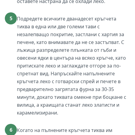
оставете настрана да се охлади леко.
5
Подредете всичките дванадесет кръгчета
тиква в една или две големи тави с
незалепващо покритие, застлани с хартия за
печене, като внимавате да не се застъпват. С
лъжица разпределете плънката от гъби и
овесени ядки в центъра на всяко кръгче, като
притискате леко и заглаждате отгоре за по-
спретнат вид. Напръскайте напълнените
кръгчета леко с готварски спрей и печете в
предварително загрятата фурна за 30-35
минути, докато тиквата омекне при боцкане с
вилица, а краищата станат леко златисти и
карамелизирани.
6
Когато на пълнените кръгчета тиква им