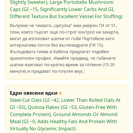
Slightly Sweeter), Large Portobello Mushroom
Caps (GI ~15, Significantly Lower Carbs And GI,
Different Texture But Excellent Vessel For Stuffing)
Въпреки че тиквата „Цигулка“ има умерен ГИ от 51,
тези, които търсят още по-строг контрол на захарта,
могат да използват шапки от гъби Портобело като
алтернатива почти без въглехидрати (ГИ 15).
Жълъдовата тиква и Кабоча предлагат подобен
хранителен профил. Имайте предвид, че гъбените
шапки изискват по-кратко време за готвене (15-20
минути) и придават по-плътен вкус.
Едри овесени ядки
→
Steel-Cut Oats (GI ~42, Lower Than Rolled Oats At
GI ~55), Quinoa Flakes (GI ~53, Gluten-Free With
Complete Protein), Ground Almonds Or Almond
Meal (GI ~0, Adds Healthy Fats And Protein With
Virtually No Glycemic Impact)