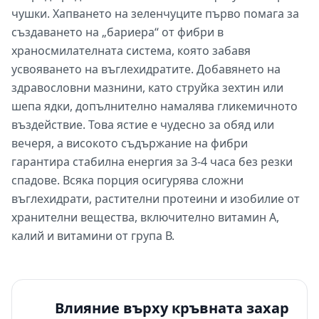
чушки. Хапването на зеленчуците първо помага за
създаването на „бариера“ от фибри в
храносмилателната система, която забавя
усвояването на въглехидратите. Добавянето на
здравословни мазнини, като струйка зехтин или
шепа ядки, допълнително намалява гликемичното
въздействие. Това ястие е чудесно за обяд или
вечеря, а високото съдържание на фибри
гарантира стабилна енергия за 3-4 часа без резки
спадове. Всяка порция осигурява сложни
въглехидрати, растителни протеини и изобилие от
хранителни вещества, включително витамин А,
калий и витамини от група В.
Влияние върху кръвната захар