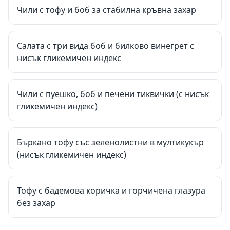
Чили с тофу и боб за стабилна кръвна захар
Салата с три вида боб и билково винегрет с
нисък гликемичен индекс
Чили с пуешко, боб и печени тиквички (с нисък
гликемичен индекс)
Бъркано тофу със зеленолистни в мултикукър
(нисък гликемичен индекс)
Тофу с бадемова коричка и горчичена глазура
без захар