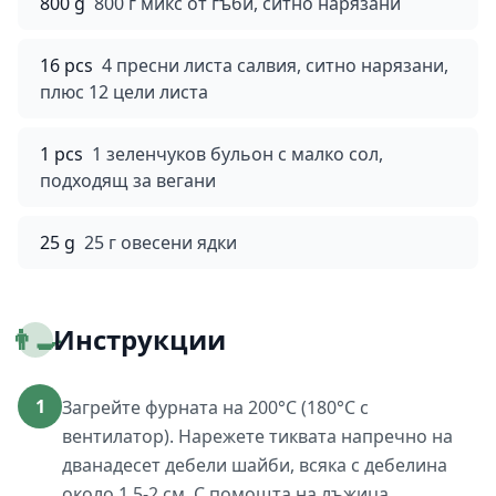
800 g
800 г микс от гъби, ситно нарязани
16 pcs
4 пресни листа салвия, ситно нарязани,
плюс 12 цели листа
1 pcs
1 зеленчуков бульон с малко сол,
подходящ за вегани
25 g
25 г овесени ядки
👨‍🍳
Инструкции
1
Загрейте фурната на 200°C (180°C с
вентилатор). Нарежете тиквата напречно на
дванадесет дебели шайби, всяка с дебелина
около 1,5-2 см. С помощта на лъжица