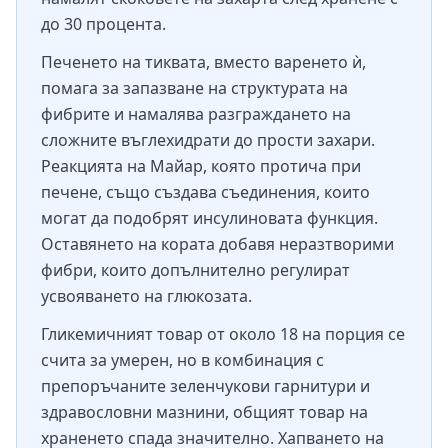
до 30 процента.
Печенето на тиквата, вместо варенето ѝ,
помага за запазване на структурата на
фибрите и намалява разграждането на
сложните въглехидрати до прости захари.
Реакцията на Майар, която протича при
печене, също създава съединения, които
могат да подобрят инсулиновата функция.
Оставянето на кората добавя неразтворими
фибри, които допълнително регулират
усвояването на глюкозата.
Гликемичният товар от около 18 на порция се
счита за умерен, но в комбинация с
препоръчаните зеленчукови гарнитури и
здравословни мазнини, общият товар на
храненето спада значително. Хапването на