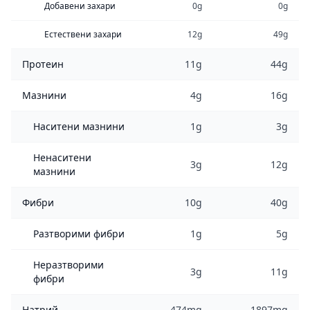
Добавени захари
0g
0g
Естествени захари
12g
49g
Протеин
11g
44g
Мазнини
4g
16g
Наситени мазнини
1g
3g
Ненаситени
3g
12g
мазнини
Фибри
10g
40g
Разтворими фибри
1g
5g
Неразтворими
3g
11g
фибри
Натрий
474mg
1897mg