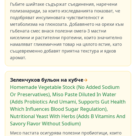
Гъбите шийтаке съдържат съединения, наречени
полизахариди, за които изследванията показват, че
подобряват инсулиновата чувствителност и
метаболизма на глюкозата. Добавянето на орехи към
гъбената смес внася полезни омега-3 мастни
киселини и растителни протеини, които значително
намаляват гликемичния товар на цялото ястие, като
същевременно добавят приятна текстура и ядков
аромат.
Зеленчуков бульон на кубче
→
Homemade Vegetable Stock (No Added Sodium
Or Preservatives), Miso Paste Diluted In Water
(Adds Probiotics And Umami, Supports Gut Health
Which Influences Blood Sugar Regulation),
Nutritional Yeast With Herbs (Adds B Vitamins And
Savory Flavor Without Sodium)
Мисо пастата осигурява полезни пробиотици, които