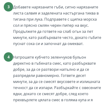
3
Добавете нарязаните гъби, ситно нарязаните
листа салвия и заделената настъргана тиква в
тигана при лука. Подправете с щипка морска
сол и прясно смлян черен пипер на вкус.
Продължете да гответе на слаб огън за пет
минути, като разбърквате често, докато гъбите
пуснат сока си и започнат да омекват.
4
Натрошете кубчето зеленчуков бульон
директно в гъбената смес, като разбърквате
добре, за да се разтвори напълно и да се
разпредели равномерно. Гответе десет
минути, за да се смесят вкусовете и излишната
течност да се изпари. Разбъркайте с овесените
ядки, докато се смесят добре, след което
прехвърлете цялата смес в голяма купа и я