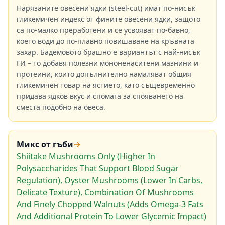
Нарязаните овесени ядки (steel-cut) имат по-нисък
гликемичен индекс от фините овесени ядки, защото
са по-малко преработени и се усвояват по-бавно,
което води до по-плавно повишаване на кръвната
захар. Бадемовото брашно е вариантът с най-нисък
ГИ – то добавя полезни мононенаситени мазнини и
протеини, които допълнително намаляват общия
гликемичен товар на ястието, като същевременно
придава ядков вкус и спомага за спояването на
сместа подобно на овеса.
Микс от гъби
→
Shiitake Mushrooms Only (Higher In
Polysaccharides That Support Blood Sugar
Regulation), Oyster Mushrooms (Lower In Carbs,
Delicate Texture), Combination Of Mushrooms
And Finely Chopped Walnuts (Adds Omega-3 Fats
And Additional Protein To Lower Glycemic Impact)