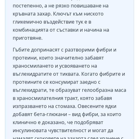
постепенно, а не рязко повишаване на
кръвната захар. Ключът към ниското
гликемично въздействие тук е в
комбинацията от съставки и начина на
приготвяне.
Гъбите допринасят с разтворими фибри и
протеини, които значително забавят
храносмилането и усвояването на
въглехидратите от тиквата. Когато фибрите и
протеините се консумират заедно с
въглехидрати, те образуват гелообразна маса
в храносмилателния тракт, която забавя
изпразването на стомаха. Овесените ядки
добавят бета-глюкани – вид фибри, за които
клинично е доказано, че подобряват
инсулиновата чувствителност и могат да
намалят скоковете на захарта след хранене с