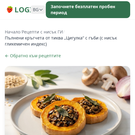
Започнете безплатен пробен
LOGI
BG
период
Начало
/
Рецепти с нисък ГИ
/
Пълнени кръгчета от тиква „Цигулка“ с гъби (с нисък
гликемичен индекс)
← Обратно към рецептите