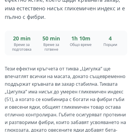
има естествено нисък гликемичен индекс и е
пълно с фибри.
20 min
50 min
1h 10m
4
Време за
Време за
Общо време
Порции
подготовка
готвене
Тези ефектни кръгчета от тиква „Цигулка“ ще
впечатлят всички на масата, докато същевременно
поддържат кръвната ви захар стабилна. Тиквата
„Цигулка“ има нисък до умерен гликемичен индекс
(51), а когато се комбинира с богати на фибри гъби
и овесени ядки, общият гликемичен товар остава
отлично контролиран. Гъбите осигуряват протеини
и разтворими фибри, които забавят усвояването на
глюкозата, докато овесените ядки добавят бета-