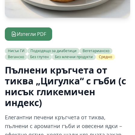
Изтегли PDF
Нисък ГИ
Подходящо за диабетици
Вегетарианско
Веганско
Без глутен
Без млечни продукти
Средно
Пълнени кръгчета от
тиква „Цигулка“ с гъби (с
нисък гликемичен
индекс)
Елегантни печени кръгчета от тиква,
пълнени с ароматни гъби и овесени ядки –
ефектно ястие, което щади кръвната захар,