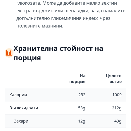
глюкозата. Може да добавите малко зехтин
екстра върджин или шепа ядки, за да намалите
допълнително гликемичния индекс чрез
полезните мазнини.
Хранителна стойност на
📊
порция
На
Цялото
порция
ястие
Калории
252
1009
Въглехидрати
53g
212g
Захари
12g
49g