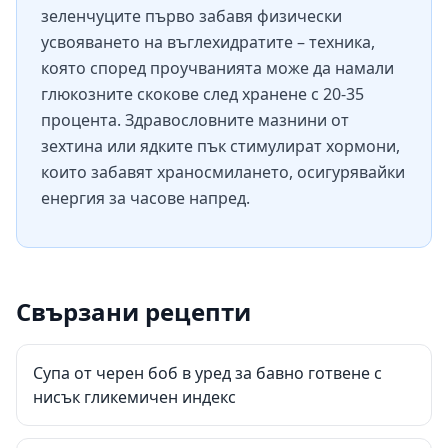
зеленчуците първо забавя физически
усвояването на въглехидратите – техника,
която според проучванията може да намали
глюкозните скокове след хранене с 20-35
процента. Здравословните мазнини от
зехтина или ядките пък стимулират хормони,
които забавят храносмилането, осигурявайки
енергия за часове напред.
Свързани рецепти
Супа от черен боб в уред за бавно готвене с
нисък гликемичен индекс