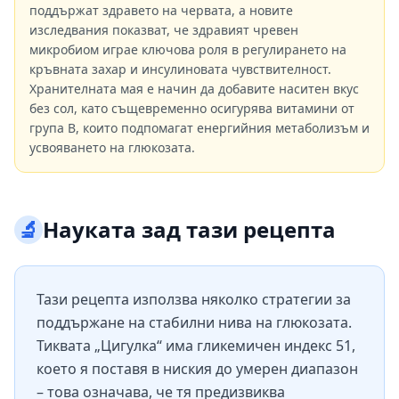
поддържат здравето на червата, а новите
изследвания показват, че здравият чревен
микробиом играе ключова роля в регулирането на
кръвната захар и инсулиновата чувствителност.
Хранителната мая е начин да добавите наситен вкус
без сол, като същевременно осигурява витамини от
група B, които подпомагат енергийния метаболизъм и
усвояването на глюкозата.
🔬
Науката зад тази рецепта
Тази рецепта използва няколко стратегии за
поддържане на стабилни нива на глюкозата.
Тиквата „Цигулка“ има гликемичен индекс 51,
което я поставя в ниския до умерен диапазон
– това означава, че тя предизвиква