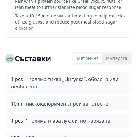
Pair with a protein source like Greek yogurt, nuts, or
✓
lean meat to further stabilize blood sugar response
Take a 10-15 minute walk after eating to help muscles
✓
utilize glucose and reduce post-meal blood sugar
elevation
🥗
Съставки
Метрична
Имперска
1 pcs
1 голяма тиква „Цигулка“, обелена или
необелена
10 ml
нискокалоричен спрей за готвене
1 pcs
1 голяма глава лук, ситно нарязана