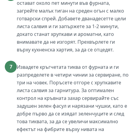
остават около пет минути във фурната,
загрейте малък тиган на среден огън с малко
готварски спрей. Добавете дванадесетте цели
листа салвия и ги запържете за 1-2 минути,
докато станат хрупкави и ароматни, като
внимавате да не изгорят. Прехвърлете ги
върху кухненска хартия, за да се отцедят.
7
Извадете кръгчетата тиква от фурната и ги
разпределете в четири чинии за сервиране, по
три на човек. Поръсете отгоре с хрупкавите
листа салвия за гарнитура. За оптимален
контрол на кръвната захар сервирайте със
задушен зелен фасул и нарязани чушки, като е
добре първо да се изядат зеленчуците и след
това тиквата, за да се увеличи максимално
ефектът на фибрите върху нивата на