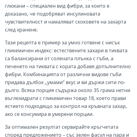
глюкани – специален вид фибри, за които е
доказано, че подобряват инсулиновата
чувствителност и намаляват скоковете на захарта
след хранене.
Тази рецепта е пример за умно готвене с нисък
гликемичен индекс: естествените захари в тиквата
са балансирани от солената плънка с гъби, а
печенето на тиквата с кората добавя допълнително
фибри. Комбинацията от различни видове гъби
придава дълбок „умами“ вкус и ви държи сити по-
дълго. Всяка порция съдържа около 35 грама нетни
въглехидрати с гликемичен товар 18, което прави
ястието подходящо за контрол на кръвната захар,
ако се консумира в умерени порции.
За оптимален резултат сервирайте кръгчетата
според предложението – със зелен фасул на пара и