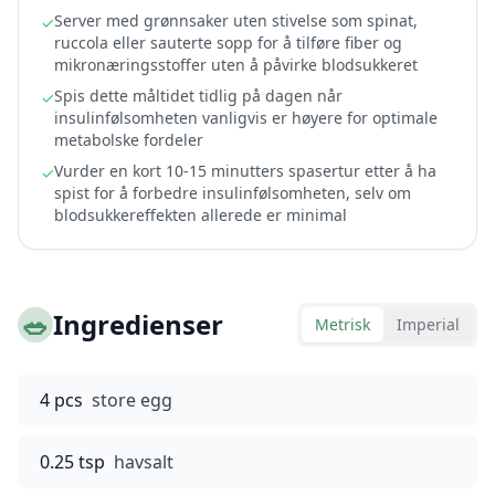
Server med grønnsaker uten stivelse som spinat,
✓
ruccola eller sauterte sopp for å tilføre fiber og
mikronæringsstoffer uten å påvirke blodsukkeret
Spis dette måltidet tidlig på dagen når
✓
insulinfølsomheten vanligvis er høyere for optimale
metabolske fordeler
Vurder en kort 10-15 minutters spasertur etter å ha
✓
spist for å forbedre insulinfølsomheten, selv om
blodsukkereffekten allerede er minimal
🥗
Ingredienser
Metrisk
Imperial
4 pcs
store egg
0.25 tsp
havsalt