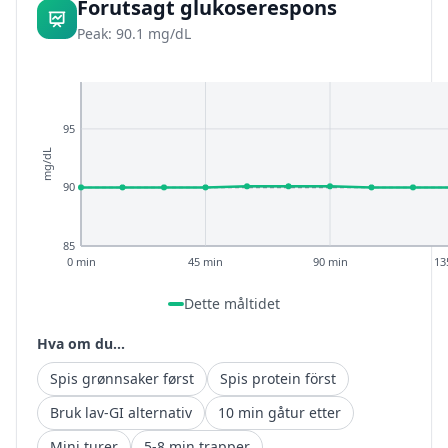
Forutsagt glukoserespons
Peak: 90.1 mg/dL
95
mg/dL
90
85
0 min
45 min
90 min
13
Dette måltidet
Hva om du...
Spis grønnsaker først
Spis protein först
Bruk lav-GI alternativ
10 min gåtur etter
Mini turer
5-8 min trapper