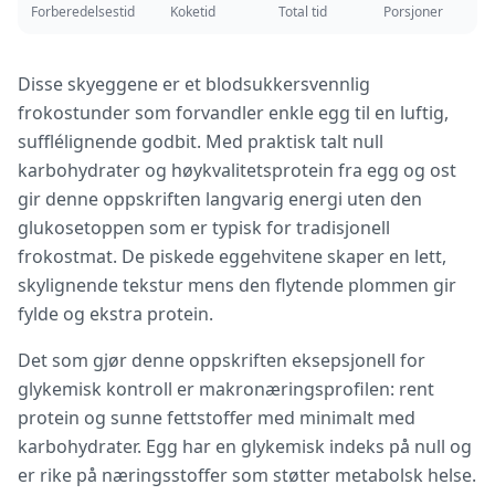
Forberedelsestid
Koketid
Total tid
Porsjoner
Disse skyeggene er et blodsukkersvennlig
frokostunder som forvandler enkle egg til en luftig,
sufflélignende godbit. Med praktisk talt null
karbohydrater og høykvalitetsprotein fra egg og ost
gir denne oppskriften langvarig energi uten den
glukosetoppen som er typisk for tradisjonell
frokostmat. De piskede eggehvitene skaper en lett,
skylignende tekstur mens den flytende plommen gir
fylde og ekstra protein.
Det som gjør denne oppskriften eksepsjonell for
glykemisk kontroll er makronæringsprofilen: rent
protein og sunne fettstoffer med minimalt med
karbohydrater. Egg har en glykemisk indeks på null og
er rike på næringsstoffer som støtter metabolsk helse.