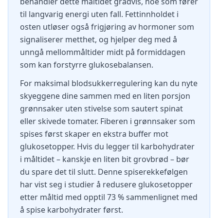
behandler dette måltidet gradvis, noe som fører
til langvarig energi uten fall. Fettinnholdet i
osten utløser også frigjøring av hormoner som
signaliserer metthet, og hjelper deg med å
unngå mellommåltider midt på formiddagen
som kan forstyrre glukosebalansen.
For maksimal blodsukkerregulering kan du nyte
skyeggene dine sammen med en liten porsjon
grønnsaker uten stivelse som sautert spinat
eller skivede tomater. Fiberen i grønnsaker som
spises først skaper en ekstra buffer mot
glukosetopper. Hvis du legger til karbohydrater
i måltidet – kanskje en liten bit grovbrød – bør
du spare det til slutt. Denne spiserekkefølgen
har vist seg i studier å redusere glukosetopper
etter måltid med opptil 73 % sammenlignet med
å spise karbohydrater først.