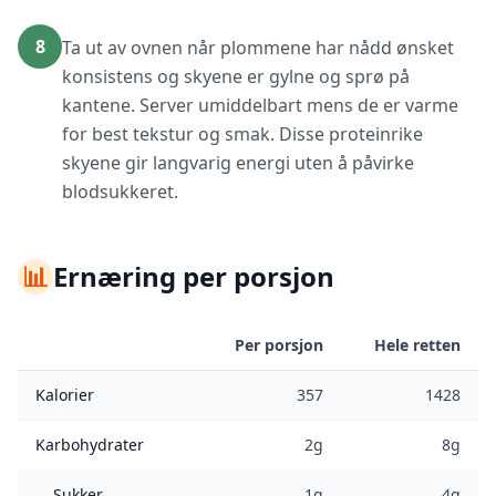
8
Ta ut av ovnen når plommene har nådd ønsket
konsistens og skyene er gylne og sprø på
kantene. Server umiddelbart mens de er varme
for best tekstur og smak. Disse proteinrike
skyene gir langvarig energi uten å påvirke
blodsukkeret.
📊
Ernæring per porsjon
Per porsjon
Hele retten
Kalorier
357
1428
Karbohydrater
2g
8g
Sukker
1g
4g