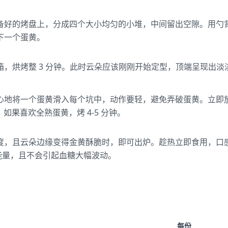
备好的烤盘上，分成四个大小均匀的小堆，中间留出空隙。用勺背
下一个蛋黄。
箱，烘烤整 3 分钟。此时云朵应该刚刚开始定型，顶端呈现出淡
心地将一个蛋黄滑入每个坑中，动作要轻，避免弄破蛋黄。立即
钟；如果喜欢全熟蛋黄，烤 4-5 分钟。
度，且云朵边缘变得金黄酥脆时，即可出炉。趁热立即食用，口
能量，且不会引起血糖大幅波动。
每份