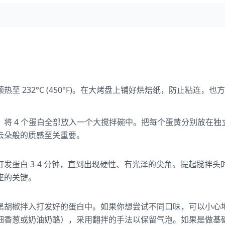
至 232°C (450°F)。在大烤盘上铺好烘焙纸，防止粘连，
，将 4 个蛋白全部放入一个大搅拌碗中。把每个蛋黄分别放在
云朵般的质感至关重要。
发蛋白 3-4 分钟，直到出现硬性、有光泽的尖角。提起搅拌
座的关键。
黑胡椒拌入打发好的蛋白中。如果你想尝试不同口味，可以小心
细香葱或奶油奶酪），采用翻拌的手法以保留气泡。如果是做基