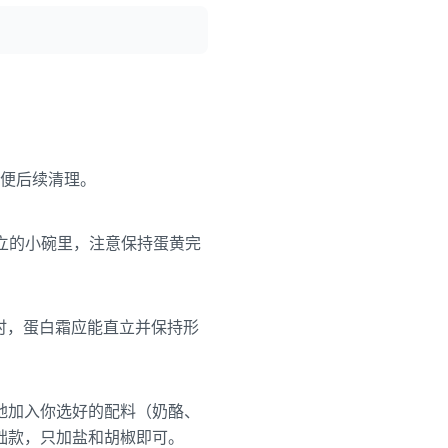
也方便后续清理。
独立的小碗里，注意保持蛋黄完
头时，蛋白霜应能直立并保持形
地加入你选好的配料（奶酪、
础款，只加盐和胡椒即可。