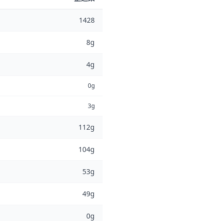
1428
8g
4g
0g
3g
112g
104g
53g
49g
0g