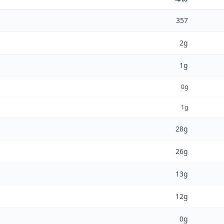
357
2g
1g
0g
1g
28g
26g
13g
12g
0g