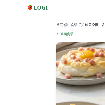
LOGI
首页
/
低GI食谱
/
低升糖云朵蛋：多
← 返回食谱