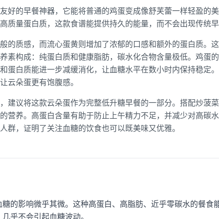
友好的早餐神器，它能将普通的鸡蛋变成像舒芙蕾一样轻盈的美
高质量蛋白质，这款食谱能提供持久的能量，而不会出现传统早
般的质感，而流心蛋黄则增加了浓郁的口感和额外的蛋白质。这
养素构成：纯蛋白质和健康脂肪，碳水化合物含量极低。鸡蛋的
和蛋白质能进一步减缓消化，让血糖水平在数小时内保持稳定。
，让云朵蛋更有饱腹感。
，建议将这款云朵蛋作为完整低升糖早餐的一部分。搭配炒菠菜
的营养。高蛋白含量有助于防止上午精力不足，并减少对高碳水
人群，证明了关注血糖的饮食也可以既美味又优雅。
血糖的影响微乎其微。这种高蛋白、高脂肪、近乎零碳水的餐食能
，几乎不会引起血糖波动。