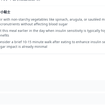
糖小贴士
ir with non-starchy vegetables like spinach, arugula, or sautéed 
cronutrients without affecting blood sugar
t this meal earlier in the day when insulin sensitivity is typically 
nefits
nsider a brief 10-15 minute walk after eating to enhance insulin se
gar impact is already minimal