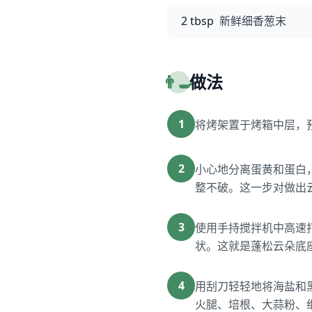
2 tbsp
新鲜细香葱末
👨‍🍳
做法
1
将烤架置于烤箱中层，预热
2
小心地分离蛋黄和蛋白
整不破。这一步对做出
3
使用手持搅拌机中高速打
状。这就是蓬松云朵底
4
用刮刀轻轻地将海盐和
火腿、培根、大蒜粉、