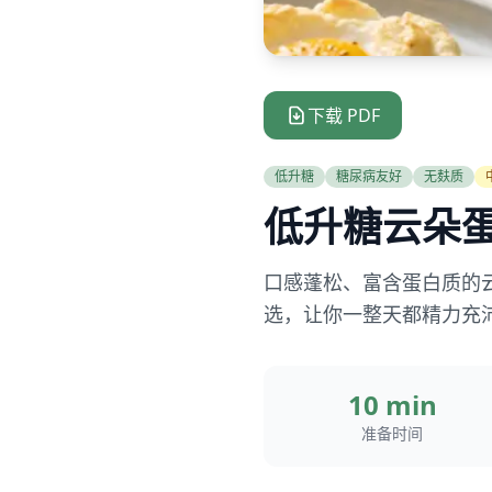
下载 PDF
低升糖
糖尿病友好
无麸质
低升糖云朵
口感蓬松、富含蛋白质的
选，让你一整天都精力充
10 min
准备时间