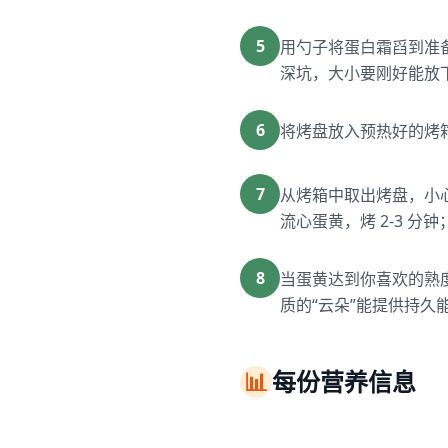
5
用勺子将蛋白霜舀到准
深坑，大小要刚好能放
6
将烤盘放入预热好的烤
7
从烤箱中取出烤盘，小
流心蛋黄，烤 2-3 分
8
当蛋黄达到你喜欢的熟
质的“云朵”能提供持久
📊
每份营养信息