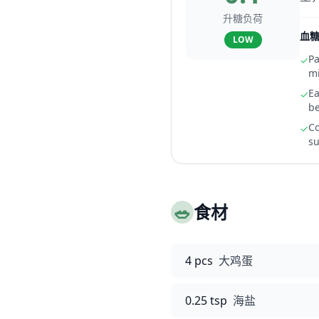
升糖负荷
血
LOW
Pa
✓
mi
Ea
✓
be
Co
✓
su
🥗
食材
4 pcs
大鸡蛋
0.25 tsp
海盐