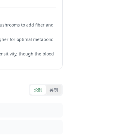
mushrooms to add fiber and
higher for optimal metabolic
nsitivity, though the blood
公制
英制