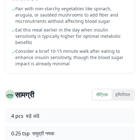
Pair with non-starchy vegetables like spinach,
✓
arugula, or sautéed mushrooms to add fiber and
micronutrients without affecting blood sugar
Eat this meal earlier in the day when insulin
✓
sensitivity is typically higher for optimal metabolic
benefits
Consider a brief 10-15 minute walk after eating to
✓
enhance insulin sensitivity, though the blood sugar
impact is already minimal
🥗
सामग्री
मीट्रिक
इम्पिरियल
4 pcs
बड़े अंडे
0.25 tsp
समुद्री नमक