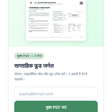
मुफ़्त PDF — 3 पेज
साप्ताहिक फ़ूड जर्नल
भोजन, ग्लाइसेमिक लोड और मूड ट्रैक करें। 3 हफ़्तों में पैटर्न
पहचानें।
मुफ़्त PDF पाएं