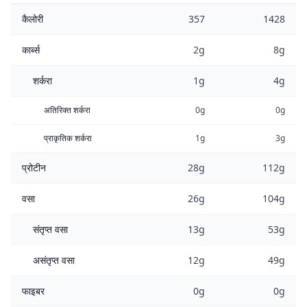
कैलोरी
357
1428
कार्ब्स
2g
8g
शर्करा
1g
4g
अतिरिक्त शर्करा
0g
0g
प्राकृतिक शर्करा
1g
3g
प्रोटीन
28g
112g
वसा
26g
104g
संतृप्त वसा
13g
53g
असंतृप्त वसा
12g
49g
फाइबर
0g
0g