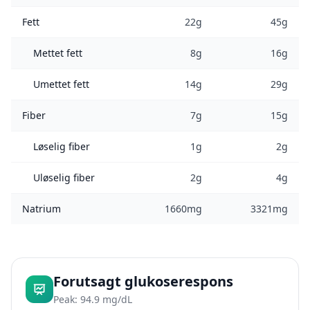
Fett
22g
45g
Mettet fett
8g
16g
Umettet fett
14g
29g
Fiber
7g
15g
Løselig fiber
1g
2g
Uløselig fiber
2g
4g
Natrium
1660mg
3321mg
Forutsagt glukoserespons
Peak: 94.9 mg/dL