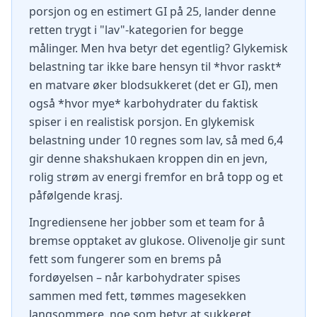
porsjon og en estimert GI på 25, lander denne
retten trygt i "lav"-kategorien for begge
målinger. Men hva betyr det egentlig? Glykemisk
belastning tar ikke bare hensyn til *hvor raskt*
en matvare øker blodsukkeret (det er GI), men
også *hvor mye* karbohydrater du faktisk
spiser i en realistisk porsjon. En glykemisk
belastning under 10 regnes som lav, så med 6,4
gir denne shakshukaen kroppen din en jevn,
rolig strøm av energi fremfor en brå topp og et
påfølgende krasj.
Ingrediensene her jobber som et team for å
bremse opptaket av glukose. Olivenolje gir sunt
fett som fungerer som en brems på
fordøyelsen – når karbohydrater spises
sammen med fett, tømmes magesekken
langsommere, noe som betyr at sukkeret