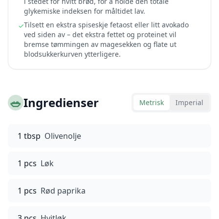
i stedet for hvitt brød, for å holde den totale
glykemiske indeksen for måltidet lav.
Tilsett en ekstra spiseskje fetaost eller litt avokado
✓
ved siden av – det ekstra fettet og proteinet vil
bremse tømmingen av magesekken og flate ut
blodsukkerkurven ytterligere.
🥗
Ingredienser
Metrisk
Imperial
1 tbsp
Olivenolje
1 pcs
Løk
1 pcs
Rød paprika
3 pcs
Hvitløk