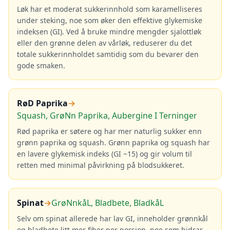
Løk har et moderat sukkerinnhold som karamelliseres
under steking, noe som øker den effektive glykemiske
indeksen (GI). Ved å bruke mindre mengder sjalottløk
eller den grønne delen av vårløk, reduserer du det
totale sukkerinnholdet samtidig som du bevarer den
gode smaken.
RøD Paprika
→
Squash, GrøNn Paprika, Aubergine I Terninger
Rød paprika er søtere og har mer naturlig sukker enn
grønn paprika og squash. Grønn paprika og squash har
en lavere glykemisk indeks (GI ~15) og gir volum til
retten med minimal påvirkning på blodsukkeret.
Spinat
→
GrøNnkåL, Bladbete, BladkåL
Selv om spinat allerede har lav GI, inneholder grønnkål
og bladbete litt mer fiber per porsjon, noe som bidrar