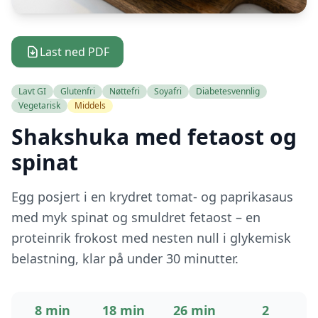
Last ned PDF
Lavt GI
Glutenfri
Nøttefri
Soyafri
Diabetesvennlig
Vegetarisk
Middels
Shakshuka med fetaost og
spinat
Egg posjert i en krydret tomat- og paprikasaus
med myk spinat og smuldret fetaost – en
proteinrik frokost med nesten null i glykemisk
belastning, klar på under 30 minutter.
8 min
18 min
26 min
2