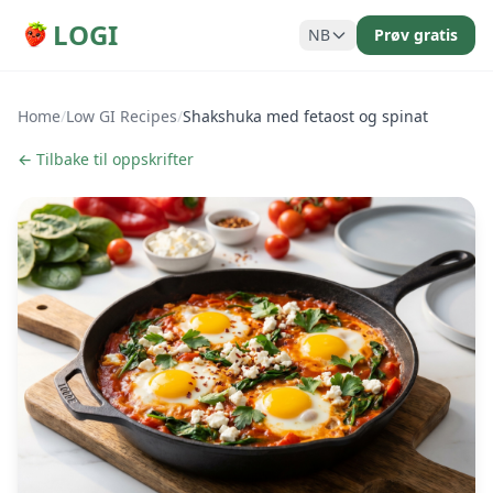
LOGI
NB
Prøv gratis
Home
/
Low GI Recipes
/
Shakshuka med fetaost og spinat
← Tilbake til oppskrifter