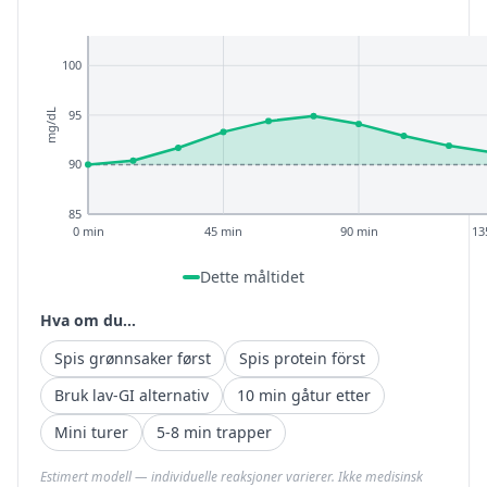
100
95
mg/dL
90
85
0 min
45 min
90 min
13
Dette måltidet
Hva om du...
Spis grønnsaker først
Spis protein först
Bruk lav-GI alternativ
10 min gåtur etter
Mini turer
5-8 min trapper
Estimert modell — individuelle reaksjoner varierer. Ikke medisinsk