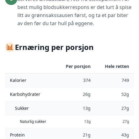
best mulig blodsukkerrespons er det lurt å spise
litt av grønnsakssausen først, og ta et par biter
av den før du tar hull på eggene.
📊
Ernæring per porsjon
Per porsjon
Hele retten
Kalorier
374
749
Karbohydrater
26g
52g
Sukker
13g
27g
Naturlig sukker
13g
27g
Protein
21g
43g