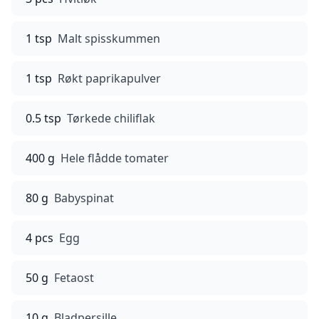
1 tsp
Malt spisskummen
1 tsp
Røkt paprikapulver
0.5 tsp
Tørkede chiliflak
400 g
Hele flådde tomater
80 g
Babyspinat
4 pcs
Egg
50 g
Fetaost
10 g
Bladpersille