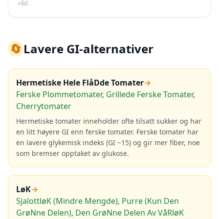
råd.
🔄
Lavere GI-alternativer
Hermetiske Hele FlåDde Tomater
→
Ferske Plommetomater, Grillede Ferske Tomater,
Cherrytomater
Hermetiske tomater inneholder ofte tilsatt sukker og har
en litt høyere GI enn ferske tomater. Ferske tomater har
en lavere glykemisk indeks (GI ~15) og gir mer fiber, noe
som bremser opptaket av glukose.
LøK
→
SjalottløK (Mindre Mengde), Purre (Kun Den
GrøNne Delen), Den GrøNne Delen Av VåRløK