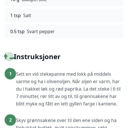
1 tsp
Salt
0.5 tsp
Svart pepper
👨‍🍳
Instruksjoner
1
Sett en vid stekepanne med lokk på middels
varme og ha i olivenoljen. Når oljen er varm, har
du i hakket løk og rød paprika. La det steke i 6 til
7 minutter, rør litt av og til, til grønnsakene har
blitt myke og fått en lett gyllen farge i kantene.
2
Skyv grønnsakene over til den ene siden og ha
finhakket hvitløk, malt spisskummen, røkt