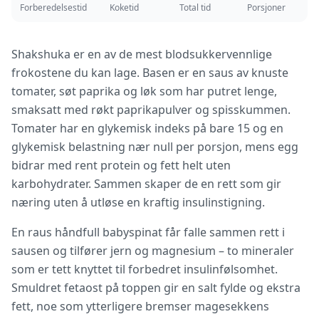
Forberedelsestid
Koketid
Total tid
Porsjoner
Shakshuka er en av de mest blodsukkervennlige
frokostene du kan lage. Basen er en saus av knuste
tomater, søt paprika og løk som har putret lenge,
smaksatt med røkt paprikapulver og spisskummen.
Tomater har en glykemisk indeks på bare 15 og en
glykemisk belastning nær null per porsjon, mens egg
bidrar med rent protein og fett helt uten
karbohydrater. Sammen skaper de en rett som gir
næring uten å utløse en kraftig insulinstigning.
En raus håndfull babyspinat får falle sammen rett i
sausen og tilfører jern og magnesium – to mineraler
som er tett knyttet til forbedret insulinfølsomhet.
Smuldret fetaost på toppen gir en salt fylde og ekstra
fett, noe som ytterligere bremser magesekkens