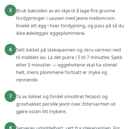
5
Bruk baksiden av en skje til å lage fire grunne
fordypninger i sausen med jevne mellomrom.
Knekk ett egg i hver fordypning, og pass på så du
ikke ødelegger eggeplommene.
6
Sett lokket på stekepannen og skru varmen ned
til middels lav. La det putre i 5 til 7 minutter. Sjekk
etter 5 minutter — eggehvitene skal ha stivnet
helt, mens plommene fortsatt er myke og
rennende.
7
Ta av lokket og fordel smuldret fetaost og
grovhakket persille jevnt over. Ettervarmen vil
gjøre osten litt mykere.
8
Serveres umiddelbart, rett fra stekepannen. For