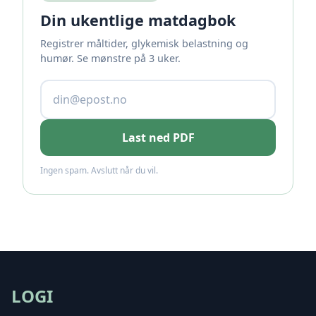
Din ukentlige matdagbok
Registrer måltider, glykemisk belastning og
humør. Se mønstre på 3 uker.
Last ned PDF
Ingen spam. Avslutt når du vil.
LOGI