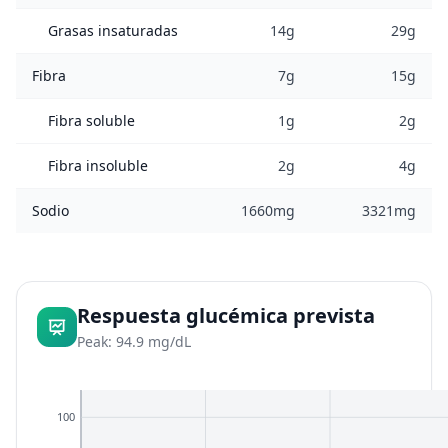
Grasas insaturadas
14g
29g
Fibra
7g
15g
Fibra soluble
1g
2g
Fibra insoluble
2g
4g
Sodio
1660mg
3321mg
Respuesta glucémica prevista
Peak: 94.9 mg/dL
100