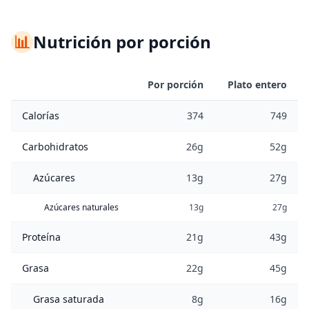
📊
Nutrición por porción
Por porción
Plato entero
Calorías
374
749
Carbohidratos
26g
52g
Azúcares
13g
27g
Azúcares naturales
13g
27g
Proteína
21g
43g
Grasa
22g
45g
Grasa saturada
8g
16g