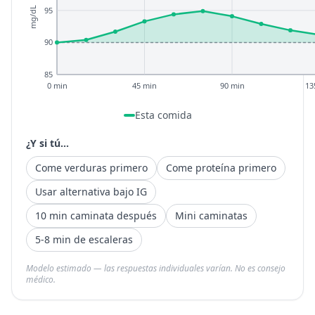
95
mg/dL
90
85
0 min
45 min
90 min
13
Esta comida
¿Y si tú...
Come verduras primero
Come proteína primero
Usar alternativa bajo IG
10 min caminata después
Mini caminatas
5-8 min de escaleras
Modelo estimado — las respuestas individuales varían. No es consejo
médico.