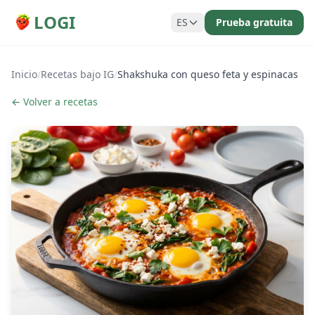
LOGI
ES
Prueba gratuita
Inicio
/
Recetas bajo IG
/
Shakshuka con queso feta y espinacas
← Volver a recetas