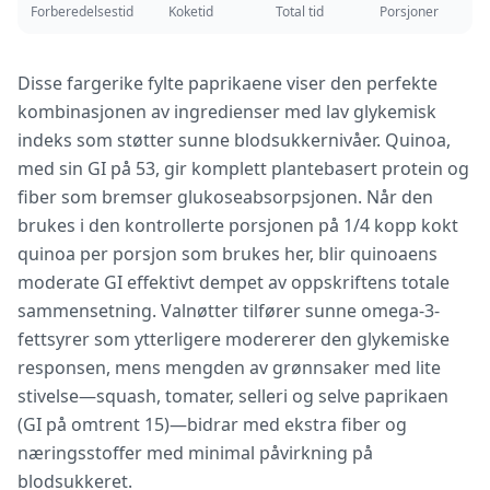
Forberedelsestid
Koketid
Total tid
Porsjoner
Disse fargerike fylte paprikaene viser den perfekte
kombinasjonen av ingredienser med lav glykemisk
indeks som støtter sunne blodsukkernivåer. Quinoa,
med sin GI på 53, gir komplett plantebasert protein og
fiber som bremser glukoseabsorpsjonen. Når den
brukes i den kontrollerte porsjonen på 1/4 kopp kokt
quinoa per porsjon som brukes her, blir quinoaens
moderate GI effektivt dempet av oppskriftens totale
sammensetning. Valnøtter tilfører sunne omega-3-
fettsyrer som ytterligere modererer den glykemiske
responsen, mens mengden av grønnsaker med lite
stivelse—squash, tomater, selleri og selve paprikaen
(GI på omtrent 15)—bidrar med ekstra fiber og
næringsstoffer med minimal påvirkning på
blodsukkeret.