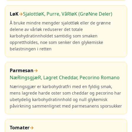
LøK
→
SjalottløK, Purre, VåRløK (GrøNne Deler)
Å bruke mindre mengder sjalottløk eller de grønne
delene av vårløk reduserer det totale
karbohydratinnholdet samtidig som smaken
opprettholdes, noe som senker den glykemiske
belastningen i retten
Parmesan
→
NæRingsgjæR, Lagret Cheddar, Pecorino Romano
Næringsgjær er karbohydratfri med en fyldig smak,
mens lagrede harde oster som cheddar og pecorino har
ubetydelig karbohydratinnhold og null glykemisk
påvirkning sammenlignet med parmesanens sporsukker
Tomater
→