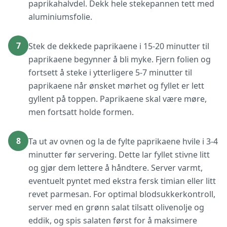
paprikahalvdel. Dekk hele stekepannen tett med
aluminiumsfolie.
7
Stek de dekkede paprikaene i 15-20 minutter til
paprikaene begynner å bli myke. Fjern folien og
fortsett å steke i ytterligere 5-7 minutter til
paprikaene når ønsket mørhet og fyllet er lett
gyllent på toppen. Paprikaene skal være møre,
men fortsatt holde formen.
8
Ta ut av ovnen og la de fylte paprikaene hvile i 3-4
minutter før servering. Dette lar fyllet stivne litt
og gjør dem lettere å håndtere. Server varmt,
eventuelt pyntet med ekstra fersk timian eller litt
revet parmesan. For optimal blodsukkerkontroll,
server med en grønn salat tilsatt olivenolje og
eddik, og spis salaten først for å maksimere