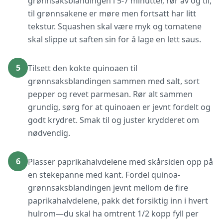
grønnsaksblandingen i 5-7 minutter, rør av og til,
til grønnsakene er møre men fortsatt har litt
tekstur. Squashen skal være myk og tomatene
skal slippe ut saften sin for å lage en lett saus.
5
Tilsett den kokte quinoaen til
grønnsaksblandingen sammen med salt, sort
pepper og revet parmesan. Rør alt sammen
grundig, sørg for at quinoaen er jevnt fordelt og
godt krydret. Smak til og juster krydderet om
nødvendig.
6
Plasser paprikahalvdelene med skårsiden opp på
en stekepanne med kant. Fordel quinoa-
grønnsaksblandingen jevnt mellom de fire
paprikahalvdelene, pakk det forsiktig inn i hvert
hulrom—du skal ha omtrent 1/2 kopp fyll per