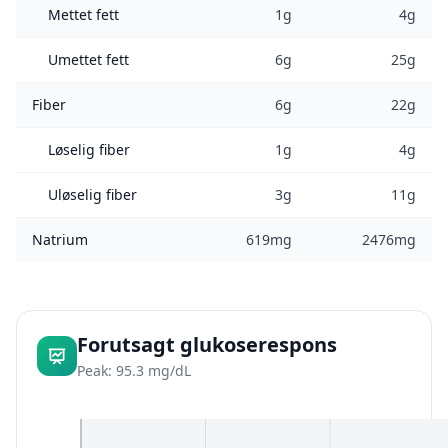
Mettet fett
1g
4g
Umettet fett
6g
25g
Fiber
6g
22g
Løselig fiber
1g
4g
Uløselig fiber
3g
11g
Natrium
619mg
2476mg
Forutsagt glukoserespons
Peak: 95.3 mg/dL