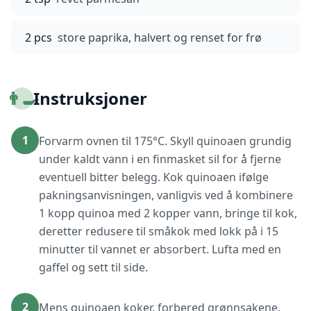
2 pcs
store paprika, halvert og renset for frø
👨‍🍳
Instruksjoner
1
Forvarm ovnen til 175°C. Skyll quinoaen grundig
under kaldt vann i en finmasket sil for å fjerne
eventuell bitter belegg. Kok quinoaen ifølge
pakningsanvisningen, vanligvis ved å kombinere
1 kopp quinoa med 2 kopper vann, bringe til kok,
deretter redusere til småkok med lokk på i 15
minutter til vannet er absorbert. Lufta med en
gaffel og sett til side.
2
Mens quinoaen koker, forbered grønnsakene.