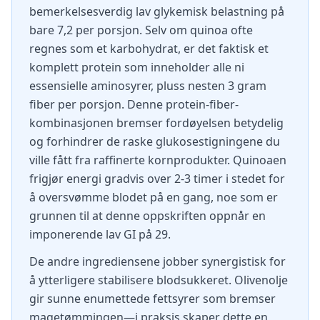
bemerkelsesverdig lav glykemisk belastning på
bare 7,2 per porsjon. Selv om quinoa ofte
regnes som et karbohydrat, er det faktisk et
komplett protein som inneholder alle ni
essensielle aminosyrer, pluss nesten 3 gram
fiber per porsjon. Denne protein-fiber-
kombinasjonen bremser fordøyelsen betydelig
og forhindrer de raske glukosestigningene du
ville fått fra raffinerte kornprodukter. Quinoaen
frigjør energi gradvis over 2-3 timer i stedet for
å oversvømme blodet på en gang, noe som er
grunnen til at denne oppskriften oppnår en
imponerende lav GI på 29.
De andre ingrediensene jobber synergistisk for
å ytterligere stabilisere blodsukkeret. Olivenolje
gir sunne enumettede fettsyrer som bremser
magetømmingen—i praksis skaper dette en