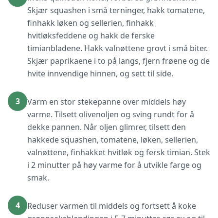
Skjær squashen i små terninger, hakk tomatene,
finhakk løken og sellerien, finhakk
hvitløksfeddene og hakk de ferske
timianbladene. Hakk valnøttene grovt i små biter.
Skjær paprikaene i to på langs, fjern frøene og de
hvite innvendige hinnen, og sett til side.
3
Varm en stor stekepanne over middels høy
varme. Tilsett olivenoljen og sving rundt for å
dekke pannen. Når oljen glimrer, tilsett den
hakkede squashen, tomatene, løken, sellerien,
valnøttene, finhakket hvitløk og fersk timian. Stek
i 2 minutter på høy varme for å utvikle farge og
smak.
4
Reduser varmen til middels og fortsett å koke