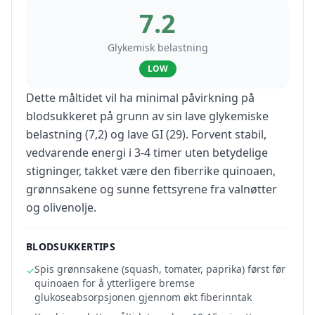
7.2
Glykemisk belastning
LOW
Dette måltidet vil ha minimal påvirkning på
blodsukkeret på grunn av sin lave glykemiske
belastning (7,2) og lave GI (29). Forvent stabil,
vedvarende energi i 3-4 timer uten betydelige
stigninger, takket være den fiberrike quinoaen,
grønnsakene og sunne fettsyrene fra valnøtter
og olivenolje.
BLODSUKKERTIPS
Spis grønnsakene (squash, tomater, paprika) først før
✓
quinoaen for å ytterligere bremse
glukoseabsorpsjonen gjennom økt fiberinntak