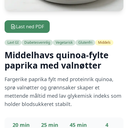
Last ned PDF
Lavt GI
Diabetesvennlig
Vegetarisk
Glutenfri
Middels
Middelhavs quinoa-fylte
paprika med valnøtter
Fargerike paprika fylt med proteinrik quinoa,
sprø valnøtter og grønnsaker skaper et
mettende måltid med lav glykemisk indeks som
holder blodsukkeret stabilt.
20 min
25 min
45 min
4