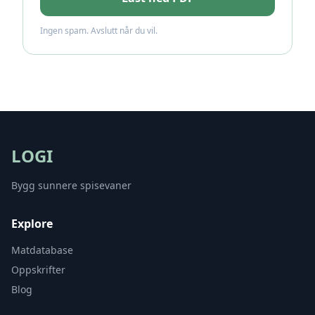
Ingen spam. Avslutt når du vil.
LOGI
Bygg sunnere spisevaner
Explore
Matdatabase
Oppskrifter
Blog