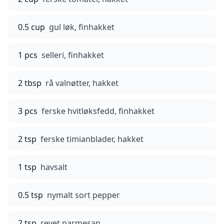
0.5 cup
gul løk, finhakket
1 pcs
selleri, finhakket
2 tbsp
rå valnøtter, hakket
3 pcs
ferske hvitløksfedd, finhakket
2 tsp
ferske timianblader, hakket
1 tsp
havsalt
0.5 tsp
nymalt sort pepper
2 tsp
revet parmesan