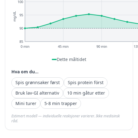
100
mg/dL
95
90
85
0 min
45 min
90 min
13
Dette måltidet
Hva om du...
Spis grønnsaker først
Spis protein först
Bruk lav-GI alternativ
10 min gåtur etter
Mini turer
5-8 min trapper
Estimert modell — individuelle reaksjoner varierer. Ikke medisinsk
råd.