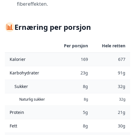
fibereffekten.
📊
Ernæring per porsjon
Per porsjon
Hele retten
Kalorier
169
677
Karbohydrater
23g
91g
Sukker
8g
32g
Naturlig sukker
8g
32g
Protein
5g
21g
Fett
8g
30g