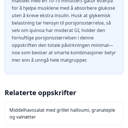
måltidet med en 10-15 minutters gåtur etterpå
for å hjelpe musklene med å absorbere glukose
uten å kreve ekstra insulin. Husk at glykemisk
belastning tar hensyn til porsjonsstørrelse, så
selv om quinoa har moderat GI, holder den
fornuftige porsjonsstørrelsen i denne
oppskriften den totale påvirkningen minimal—
noe som beviser at smarte kombinasjoner betyr
mer enn å unngå hele matgrupper.
Relaterte oppskrifter
Middelhavssalat med grillet halloumi, granateple
og valnøtter