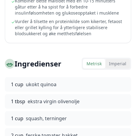
Kombiner dette måltidet med en 10-15 minutters
✓
gåtur etter å ha spist for å forbedre
insulinfølsomheten og glukoseopptaket i musklene
Vurder å tilsette en proteinkilde som kikerter, fetaost
✓
eller grillet kylling for å ytterligere stabilisere
blodsukkeret og øke metthetsfølelsen
🥗
Ingredienser
Metrisk
Imperial
1 cup
ukokt quinoa
1 tbsp
ekstra virgin olivenolje
1 cup
squash, terninger
2 cup
ferske tomater, hakket