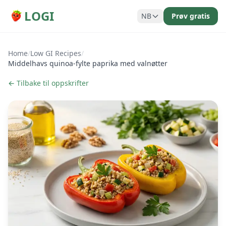
LOGI
NB
Prøv gratis
Home
/
Low GI Recipes
/
Middelhavs quinoa-fylte paprika med valnøtter
← Tilbake til oppskrifter