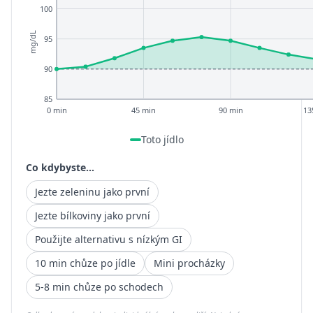
100
mg/dL
95
90
85
0 min
45 min
90 min
13
Toto jídlo
Co kdybyste...
Jezte zeleninu jako první
Jezte bílkoviny jako první
Použijte alternativu s nízkým GI
10 min chůze po jídle
Mini procházky
5-8 min chůze po schodech