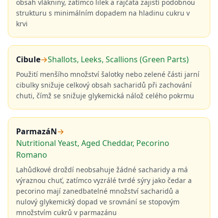
obsah vlákniny, zatímco lilek a rajčata zajistí podobnou
strukturu s minimálním dopadem na hladinu cukru v
krvi
Cibule
→
Shallots, Leeks, Scallions (Green Parts)
Použití menšího množství šalotky nebo zelené části jarní
cibulky snižuje celkový obsah sacharidů při zachování
chuti, čímž se snižuje glykemická nálož celého pokrmu
ParmazáN
→
Nutritional Yeast, Aged Cheddar, Pecorino
Romano
Lahůdkové droždí neobsahuje žádné sacharidy a má
výraznou chuť, zatímco vyzrálé tvrdé sýry jako čedar a
pecorino mají zanedbatelné množství sacharidů a
nulový glykemický dopad ve srovnání se stopovým
množstvím cukrů v parmazánu