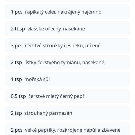
1 pcs
řapíkatý celer, nakrájený najemno
2 tbsp
vlašské ořechy, nasekané
3 pcs
čerstvé stroužky česneku, utřené
2 tsp
lístky čerstvého tymiánu, nasekané
1 tsp
mořská sůl
0.5 tsp
čerstvě mletý černý pepř
2 tsp
strouhaný parmazán
2 pcs
velké papriky, rozkrojené napůl a zbavené