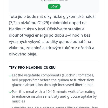
LOW
Toto jídlo bude mít díky nízké glykemické náloži
(7,2) a nízkému GI (29) minimální dopad na
hladinu cukru v krvi. Očekávejte stabilní a
dlouhotrvající energii po dobu 3–4 hodin bez
výrazných výkyvů, a to díky quinoe bohaté na
vlákninu, zelenině a zdravým tukům z ořechů a
olivového oleje.
TIPY PRO HLADINU CUKRU
Eat the vegetable components (zucchini, tomatoes,
✓
bell pepper) first before the quinoa to further slow
glucose absorption through increased fiber intake
Pair this meal with a 10-15 minute walk after eating
✓
to enhance insulin sensitivity and glucose uptake by
muscles
Consider adding a protein source like chickpeas, feta