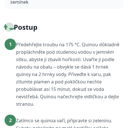
semínek
👨‍🍳
Postup
1
Předehřejte troubu na 175 °C. Quinou důkladně
propláchněte pod studenou vodou v jemném
sítku, abyste ji zbavili hořkosti. Uvařte ji podle
návodu na obalu – obvykle se dává 1 hrnek
quinoy na 2 hrnky vody. Přiveďte k varu, pak
ztlumte plamen a pod pokličkou nechte
probublávat asi 15 minut, dokud se voda
nevstřebá. Quinou načechrejte vidličkou a dejte
stranou.
2
Zatímco se quinoa vaří, připravte si zeleninu.