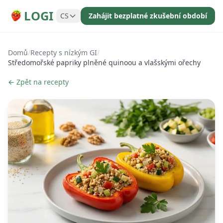
LOGI
CS
Zahájit bezplatné zkušební období
Domů
/
Recepty s nízkým GI
/
Středomořské papriky plněné quinoou a vlašskými ořechy
← Zpět na recepty