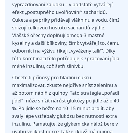
vyprazdňování žaludku – v podstatě vytvářejí
efekt „postupného uvolňování“ sacharidů.
Cuketa a papriky přidávají vlákninu a vodu, čímž
snižují celkovou hustotu sacharidů v jídle.
Vlašské ořechy doplňují omega-3 mastné
kyseliny a další bílkoviny, čímž vytvářejí to, čemu
odborníci na výživu říkají „vyvážený talíř“. Díky
této kombinaci tělo potřebuje k zpracování jídla
méně inzulínu, což šetří slinivku.
Chcete-li přínosy pro hladinu cukru
maximalizovat, zkuste nejdříve sníst zeleninu a
až potom náplň z quinoy. Tato strategie „pořadí
jídel“ může snížit nárůst glukózy po jídle až o 40
%. Po jídle se běžte na 10–15 minut projít, aby
svaly lépe vstřebaly glukózu bez nutnosti extra
inzulínu. Pamatujte, že glykemická nálož bere v
úvahu velikost porce, takže i když má quinoa