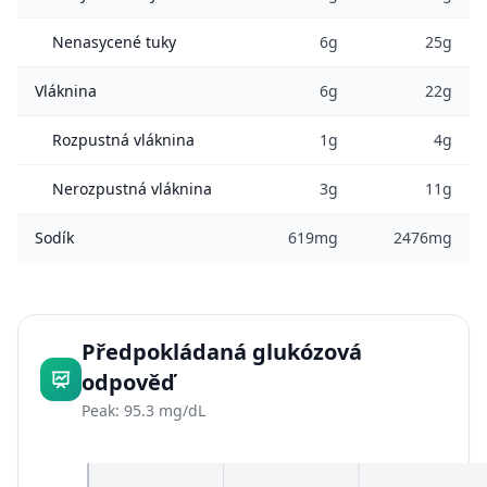
Nenasycené tuky
6g
25g
Vláknina
6g
22g
Rozpustná vláknina
1g
4g
Nerozpustná vláknina
3g
11g
Sodík
619mg
2476mg
Předpokládaná glukózová
odpověď
Peak: 95.3 mg/dL