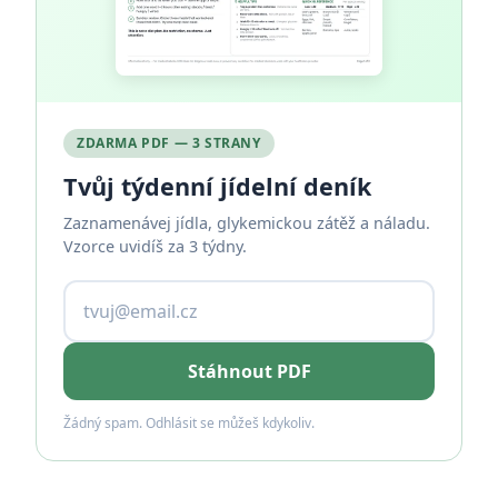
ZDARMA PDF — 3 STRANY
Tvůj týdenní jídelní deník
Zaznamenávej jídla, glykemickou zátěž a náladu.
Vzorce uvidíš za 3 týdny.
Stáhnout PDF
Žádný spam. Odhlásit se můžeš kdykoliv.