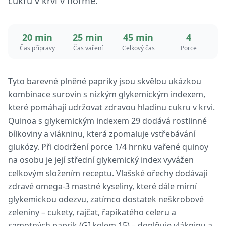
cukru v krvi v normě.
20 min
25 min
45 min
4
Čas přípravy
Čas vaření
Celkový čas
Porce
Tyto barevné plněné papriky jsou skvělou ukázkou
kombinace surovin s nízkým glykemickým indexem,
které pomáhají udržovat zdravou hladinu cukru v krvi.
Quinoa s glykemickým indexem 29 dodává rostlinné
bílkoviny a vlákninu, která zpomaluje vstřebávání
glukózy. Při dodržení porce 1/4 hrnku vařené quinoy
na osobu je její střední glykemický index vyvážen
celkovým složením receptu. Vlašské ořechy dodávají
zdravé omega-3 mastné kyseliny, které dále mírní
glykemickou odezvu, zatímco dostatek neškrobové
zeleniny – cukety, rajčat, řapíkatého celeru a
samotných paprik (GI kolem 15) – doplňuje vlákninu a