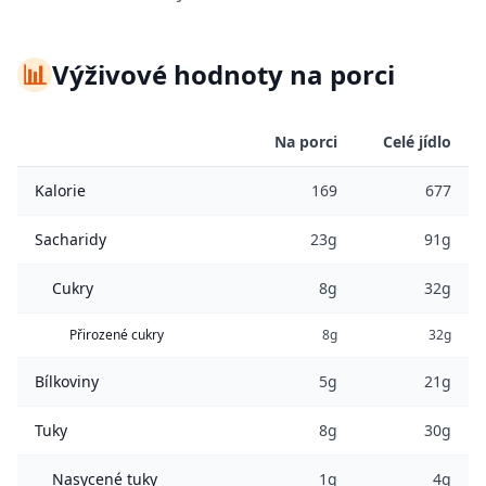
📊
Výživové hodnoty na porci
Na porci
Celé jídlo
Kalorie
169
677
Sacharidy
23g
91g
Cukry
8g
32g
Přirozené cukry
8g
32g
Bílkoviny
5g
21g
Tuky
8g
30g
Nasycené tuky
1g
4g