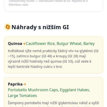
Odhadovaný model — individuální reakce se liší. Nejedná se o
lékařskou radu.
🔄
Náhrady s nižším GI
Quinoa
→
Cauliflower Rice, Bulgur Wheat, Barley
Květáková rýže nemá prakticky žádný vliv na glykémii (GI
~15), zatímco bulgur (GI 48) a kroupy (GI 28) mají
výrazně nižší hodnoty než quinoa (GI 53), což vede k
lepší kontrole hladiny cukru v krvi.
Paprika
→
Portobello Mushroom Caps, Eggplant Halves,
Large Tomatoes
Žampiony portobello mají nižší glykemickou nálož a vyšší