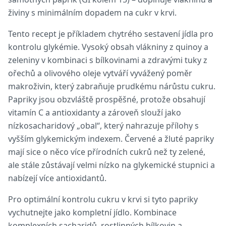
živiny s minimálním dopadem na cukr v krvi.
Tento recept je příkladem chytrého sestavení jídla pro
kontrolu glykémie. Vysoký obsah vlákniny z quinoy a
zeleniny v kombinaci s bílkovinami a zdravými tuky z
ořechů a olivového oleje vytváří vyvážený poměr
makroživin, který zabraňuje prudkému nárůstu cukru.
Papriky jsou obzvláště prospěšné, protože obsahují
vitamín C a antioxidanty a zároveň slouží jako
nízkosacharidový „obal“, který nahrazuje přílohy s
vyšším glykemickým indexem. Červené a žluté papriky
mají sice o něco více přírodních cukrů než ty zelené,
ale stále zůstávají velmi nízko na glykemické stupnici a
nabízejí více antioxidantů.
Pro optimální kontrolu cukru v krvi si tyto papriky
vychutnejte jako kompletní jídlo. Kombinace
komplexních sacharidů, rostlinných bílkovin a