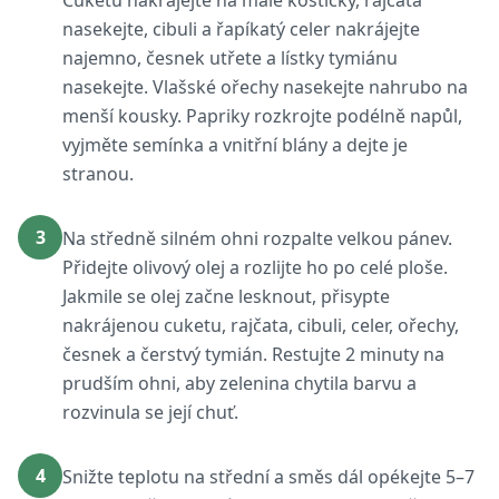
Cuketu nakrájejte na malé kostičky, rajčata
nasekejte, cibuli a řapíkatý celer nakrájejte
najemno, česnek utřete a lístky tymiánu
nasekejte. Vlašské ořechy nasekejte nahrubo na
menší kousky. Papriky rozkrojte podélně napůl,
vyjměte semínka a vnitřní blány a dejte je
stranou.
3
Na středně silném ohni rozpalte velkou pánev.
Přidejte olivový olej a rozlijte ho po celé ploše.
Jakmile se olej začne lesknout, přisypte
nakrájenou cuketu, rajčata, cibuli, celer, ořechy,
česnek a čerstvý tymián. Restujte 2 minuty na
prudším ohni, aby zelenina chytila barvu a
rozvinula se její chuť.
4
Snižte teplotu na střední a směs dál opékejte 5–7