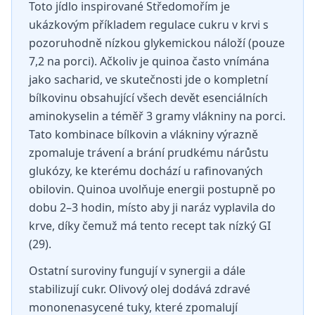
Toto jídlo inspirované Středomořím je
ukázkovým příkladem regulace cukru v krvi s
pozoruhodně nízkou glykemickou náloží (pouze
7,2 na porci). Ačkoliv je quinoa často vnímána
jako sacharid, ve skutečnosti jde o kompletní
bílkovinu obsahující všech devět esenciálních
aminokyselin a téměř 3 gramy vlákniny na porci.
Tato kombinace bílkovin a vlákniny výrazně
zpomaluje trávení a brání prudkému nárůstu
glukózy, ke kterému dochází u rafinovaných
obilovin. Quinoa uvolňuje energii postupně po
dobu 2–3 hodin, místo aby ji naráz vyplavila do
krve, díky čemuž má tento recept tak nízký GI
(29).
Ostatní suroviny fungují v synergii a dále
stabilizují cukr. Olivový olej dodává zdravé
mononenasycené tuky, které zpomalují