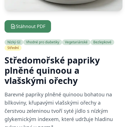
Stáhnout PDF
Nízký GI
Vhodné pro diabetiky
Vegetariánské
Bezlepkové
Střední
Středomořské papriky
plněné quinoou a
vlašskými ořechy
Barevné papriky plněné quinoou bohatou na
bílkoviny, křupavými vlašskými ořechy a
čerstvou zeleninou tvoří syté jídlo s nízkým
glykemickým indexem, které udržuje hladinu