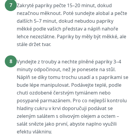
7
Zakryté papriky pečte 15–20 minut, dokud
nezačnou měknout. Poté sundejte alobal a pečte
dalších 5–7 minut, dokud nebudou papriky
měkké podle vašich představ a náplň nahoře
lehce nezezlátne. Papriky by měly být měkké, ale
stále držet tvar.
8
Vyndejte z trouby a nechte plněné papriky 3–4
minuty odpočinout, než je ponesete na stůl.
Náplň se díky tomu trochu usadí a s paprikami se
bude lépe manipulovat. Podávejte teplé, podle
chuti ozdobené čerstvým tymiánem nebo
posypané parmazánem. Pro co nejlepší kontrolu
hladiny cukru v krvi doporučuji podávat se
zeleným salátem s olivovým olejem a octem –
salát snězte jako první, abyste naplno využili
efektu vlákniny.