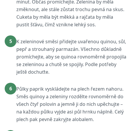
minut. Občas promíchejte. Zelenina by měla
změknout, ale stále zůstat trochu pevná na skus.
Cuketa by měla být měkká a rajčata by měla
pustit šťávu, čímž vznikne lehký sos.
5
K zeleninové směsi přidejte uvařenou quinou, sůl,
pepř a strouhaný parmazán. Všechno důkladně
promíchejte, aby se quinoa rovnoměrně propojila
se zeleninou a chutě se spojily. Podle potřeby
ještě dochuťte.
6
Půlky paprik vyskládejte na plech řezem nahoru.
Směs quinoy a zeleniny rozdělte rovnoměrně do
všech čtyř polovin a jemně ji do nich upěchujte –
na každou půlku vyjde asi půl hrnku náplně. Celý
plech pak pevně zakryjte alobalem.