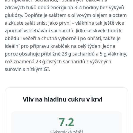
zdravých tuků dodá energii na 3–4 hodiny bez výkyvů
glukózy. Doplňte je salátem s olivovým olejem a octem
a zkuste salát sníst jako první – vláknina tak ještě více
zpomalí vstřebávání sacharidů. Jídlo se skvěle hodí k
obědu i večeři a chutná výborně i po ohřátí, takže je
ideální pro přípravu krabiček na celý týden. Jedna
porce obsahuje přibližně 28 g sacharidů a 5 g vlákniny,
což znamená 23 g čistých sacharidů z výživných
surovin s nízkým GI.
Vliv na hladinu cukru v krvi
7.2
Glykemická zátěž