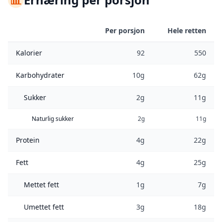
Per porsjon
Hele retten
Kalorier
92
550
Karbohydrater
10g
62g
Sukker
2g
11g
Naturlig sukker
2g
11g
Protein
4g
22g
Fett
4g
25g
Mettet fett
1g
7g
Umettet fett
3g
18g