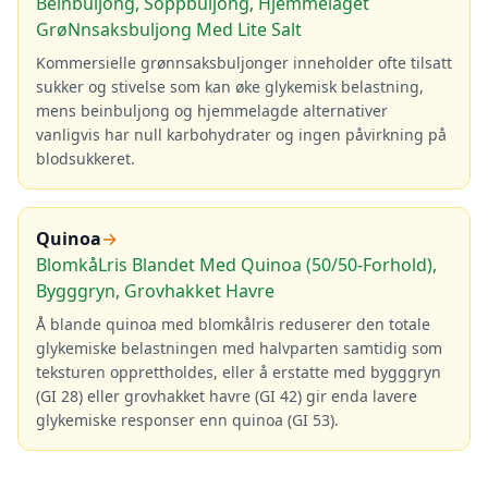
Beinbuljong, Soppbuljong, Hjemmelaget
GrøNnsaksbuljong Med Lite Salt
Kommersielle grønnsaksbuljonger inneholder ofte tilsatt
sukker og stivelse som kan øke glykemisk belastning,
mens beinbuljong og hjemmelagde alternativer
vanligvis har null karbohydrater og ingen påvirkning på
blodsukkeret.
Quinoa
→
BlomkåLris Blandet Med Quinoa (50/50-Forhold),
Bygggryn, Grovhakket Havre
Å blande quinoa med blomkålris reduserer den totale
glykemiske belastningen med halvparten samtidig som
teksturen opprettholdes, eller å erstatte med bygggryn
(GI 28) eller grovhakket havre (GI 42) gir enda lavere
glykemiske responser enn quinoa (GI 53).