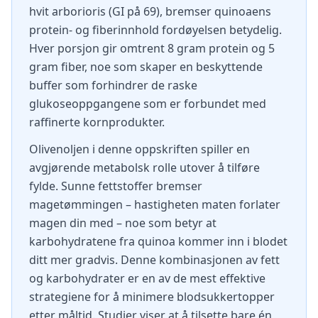
hvit arborioris (GI på 69), bremser quinoaens
protein- og fiberinnhold fordøyelsen betydelig.
Hver porsjon gir omtrent 8 gram protein og 5
gram fiber, noe som skaper en beskyttende
buffer som forhindrer de raske
glukoseoppgangene som er forbundet med
raffinerte kornprodukter.
Olivenoljen i denne oppskriften spiller en
avgjørende metabolsk rolle utover å tilføre
fylde. Sunne fettstoffer bremser
magetømmingen – hastigheten maten forlater
magen din med – noe som betyr at
karbohydratene fra quinoa kommer inn i blodet
ditt mer gradvis. Denne kombinasjonen av fett
og karbohydrater er en av de mest effektive
strategiene for å minimere blodsukkertopper
etter måltid. Studier viser at å tilsette bare én