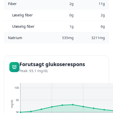
Fiber
2g
11g
Løselig fiber
0g
2g
Uløselig fiber
1g
6g
Natrium
535mg
3211mg
Forutsagt glukoserespons
Peak: 93.1 mg/dL
100
95
mg/dL
90