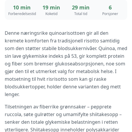
10 min
19 min
29 min
6
Forberedelsestid
Koketid
Total tid
Porsjoner
Denne næringsrike quinoarisottoen gir all den
kremete komforten fra tradisjonell risotto samtidig
som den støtter stabile blodsukkernivåer. Quinoa, med
sin lave glykemiske indeks på 53, gir komplett protein
og fiber som bremser glukoseabsorpsjonen, noe som
gjør den til et utmerket valg for metabolsk helse. I
motsetning til hvit risrisotto som kan gi raske
blodsukkertopper, holder denne varianten deg mett
lenger.
Tilsetningen av fiberrike grønnsaker – pepprete
ruccola, søte gulrøtter og umamifylte shiitakesopp –
senker den totale glykemiske belastningen i retten
ytterligere. Shiitakesopp inneholder polysakkarider