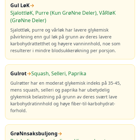
Gul LøK
→
SjalottløK, Purre (Kun GrøNne Deler), VåRløK
(GrøNne Deler)
Sjalottløk, purre og vårløk har lavere glykemisk
påvirkning enn gul løk på grunn av deres lavere
karbohydrattetthet og høyere vanninnhold, noe som
resulterer i mindre blodsukkerøkning per porsjon.
Gulrot
→
Squash, Selleri, Paprika
Gulrøtter har en moderat glykemisk indeks på 35-45,
mens squash, selleri og paprika har ubetydelig
glykemisk belastning på grunn av deres svært lave
karbohydratinnhold og høye fiber-til-karbohydrat-
forhold.
GrøNnsaksbuljong
→