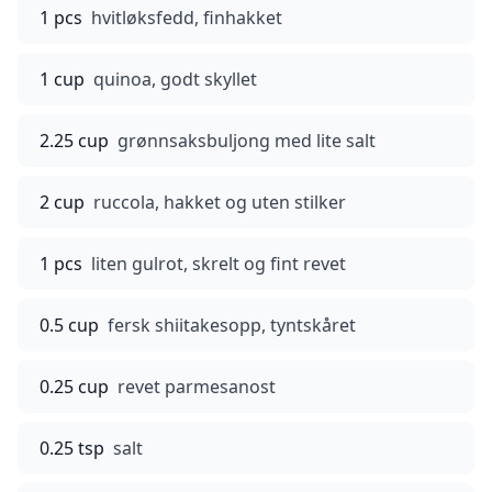
1 pcs
hvitløksfedd, finhakket
1 cup
quinoa, godt skyllet
2.25 cup
grønnsaksbuljong med lite salt
2 cup
ruccola, hakket og uten stilker
1 pcs
liten gulrot, skrelt og fint revet
0.5 cup
fersk shiitakesopp, tyntskåret
0.25 cup
revet parmesanost
0.25 tsp
salt