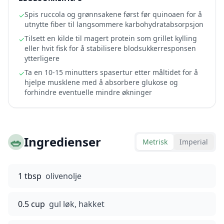
Spis ruccola og grønnsakene først før quinoaen for å
✓
utnytte fiber til langsommere karbohydratabsorpsjon
Tilsett en kilde til magert protein som grillet kylling
✓
eller hvit fisk for å stabilisere blodsukkerresponsen
ytterligere
Ta en 10-15 minutters spasertur etter måltidet for å
✓
hjelpe musklene med å absorbere glukose og
forhindre eventuelle mindre økninger
🥗
Ingredienser
Metrisk
Imperial
1 tbsp
olivenolje
0.5 cup
gul løk, hakket