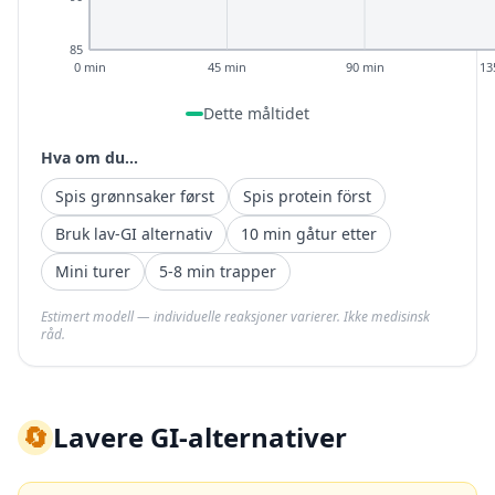
85
0 min
45 min
90 min
13
Dette måltidet
Hva om du...
Spis grønnsaker først
Spis protein först
Bruk lav-GI alternativ
10 min gåtur etter
Mini turer
5-8 min trapper
Estimert modell — individuelle reaksjoner varierer. Ikke medisinsk
råd.
🔄
Lavere GI-alternativer