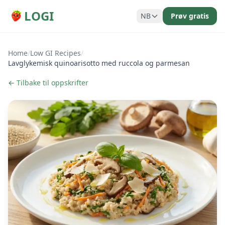
LOGI
NB
Prøv gratis
Home
/
Low GI Recipes
/
Lavglykemisk quinoarisotto med ruccola og parmesan
← Tilbake til oppskrifter