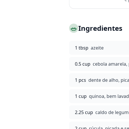
🥗
Ingredientes
1 tbsp
azeite
0.5 cup
cebola amarela,
1 pcs
dente de alho, pic
1 cup
quinoa, bem lava
2.25 cup
caldo de legum
2 cup
rúcula, picada e s