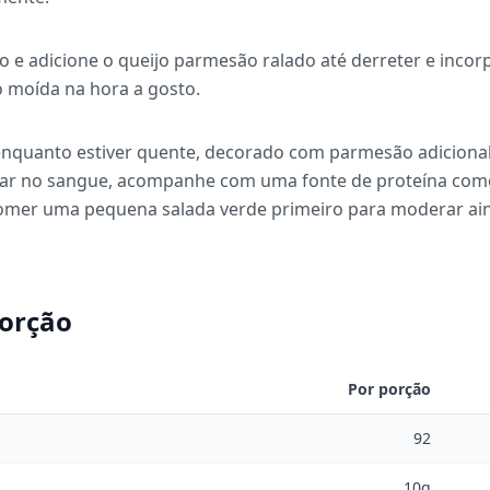
go e adicione o queijo parmesão ralado até derreter e inc
o moída na hora a gosto.
nquanto estiver quente, decorado com parmesão adicional 
úcar no sangue, acompanhe com uma fonte de proteína com
comer uma pequena salada verde primeiro para moderar ain
porção
Por porção
92
10g