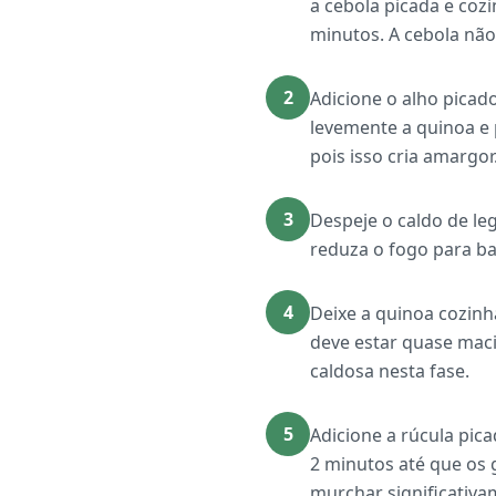
a cebola picada e coz
minutos. A cebola não
2
Adicione o alho picad
levemente a quinoa e 
pois isso cria amargor
3
Despeje o caldo de le
reduza o fogo para b
4
Deixe a quinoa cozin
deve estar quase maci
caldosa nesta fase.
5
Adicione a rúcula pic
2 minutos até que os 
murchar significativa