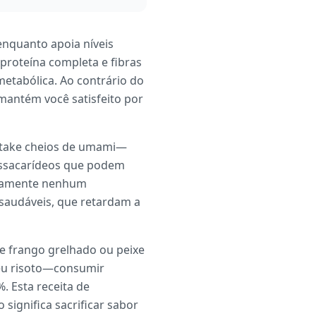
 enquanto apoia níveis
 proteína completa e fibras
etabólica. Ao contrário do
mantém você satisfeito por
iitake cheios de umami—
lissacarídeos que podem
ticamente nenhum
saudáveis, que retardam a
e frango grelhado ou peixe
seu risoto—consumir
. Esta receita de
significa sacrificar sabor