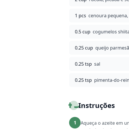
1 pcs
cenoura pequena, 
0.5 cup
cogumelos shiita
0.25 cup
queijo parmesã
0.25 tsp
sal
0.25 tsp
pimenta-do-rei
👨‍🍳
Instruções
1
Aqueça o azeite em u