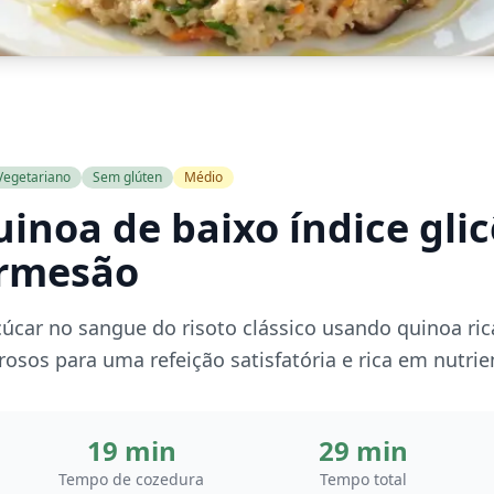
Vegetariano
Sem glúten
Médio
uinoa de baixo índice gl
armesão
car no sangue do risoto clássico usando quinoa ric
osos para uma refeição satisfatória e rica em nutrie
19 min
29 min
Tempo de cozedura
Tempo total