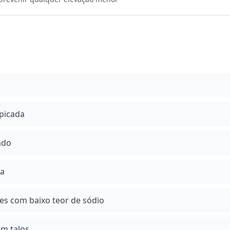
 picada
ado
da
es com baixo teor de sódio
em talos