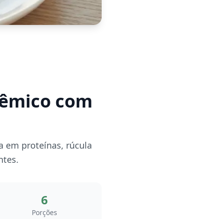
icêmico com
a em proteínas, rúcula
ntes.
6
Porções