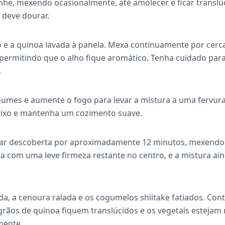
inhe, mexendo ocasionalmente, até amolecer e ficar transl
 deve dourar.
o e a quinoa lavada à panela. Mexa continuamente por cerc
permitindo que o alho fique aromático. Tenha cuidado para
.
gumes e aumente o fogo para levar a mistura a uma fervura 
aixo e mantenha um cozimento suave.
har descoberta por aproximadamente 12 minutos, mexendo
a com uma leve firmeza restante no centro, e a mistura ai
ada, a cenoura ralada e os cogumelos shiitake fatiados. Co
grãos de quinoa fiquem translúcidos e os vegetais estejam m
mente.