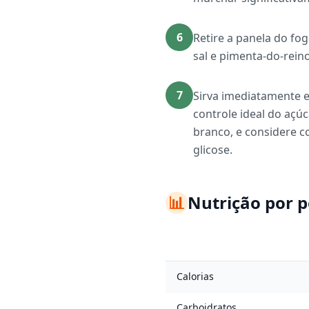
6
Retire a panela do fo
sal e pimenta-do-rein
7
Sirva imediatamente e
controle ideal do aç
branco, e considere 
glicose.
📊
Nutrição por 
Calorias
Carboidratos