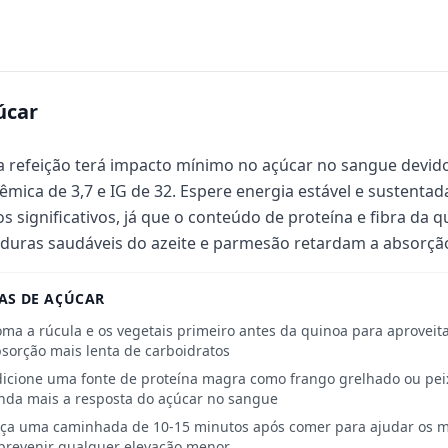
úcar
a refeição terá impacto mínimo no açúcar no sangue devido
cêmica de 3,7 e IG de 32. Espere energia estável e sustenta
os significativos, já que o conteúdo de proteína e fibra d
duras saudáveis do azeite e parmesão retardam a absorção
AS DE AÇÚCAR
ma a rúcula e os vegetais primeiro antes da quinoa para aproveita
sorção mais lenta de carboidratos
icione uma fonte de proteína magra como frango grelhado ou peix
nda mais a resposta do açúcar no sangue
ça uma caminhada de 10-15 minutos após comer para ajudar os mú
prevenir qualquer elevação menor