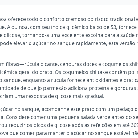
inoa oferece todo o conforto cremoso do risoto tradicional
e. A quinoa, com seu índice glicêmico baixo de 53, fornece
 glicose, tornando-a uma excelente escolha para a saúde m
 pode elevar o açúcar no sangue rapidamente, esta versão 
 em fibras—rúcula picante, cenouras doces e cogumelos sh
licêmica geral do prato. Os cogumelos shiitake contêm po
no sangue, enquanto a rúcula fornece antioxidantes e pra
ntidade de queijo parmesão adiciona proteína e gorduras 
 criam uma resposta de glicose mais gradual.
 açúcar no sangue, acompanhe este prato com um pedaço d
ína. Considere comer uma pequena salada verde antes do 
u reduzir os picos de glicose após as refeições em até 30%
ova que comer para manter o açúcar no sangue estável não 