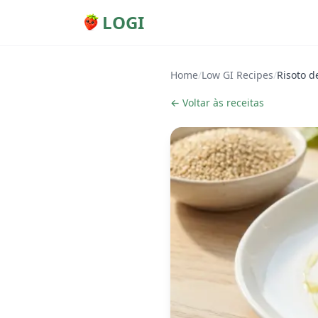
LOGI
Home
/
Low GI Recipes
/
Risoto d
← Voltar às receitas