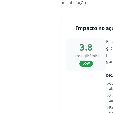
ou satisfação.
Impacto no aç
Est
3.8
gli
pic
Carga glicêmica
gor
LOW
DIC
Co
✓
ab
Ad
✓
ai
Fa
✓
e 