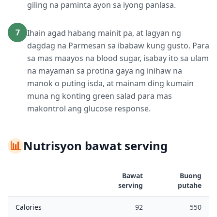
giling na paminta ayon sa iyong panlasa.
7
Ihain agad habang mainit pa, at lagyan ng
dagdag na Parmesan sa ibabaw kung gusto. Para
sa mas maayos na blood sugar, isabay ito sa ulam
na mayaman sa protina gaya ng inihaw na
manok o puting isda, at mainam ding kumain
muna ng konting green salad para mas
makontrol ang glucose response.
📊
Nutrisyon bawat serving
Bawat
Buong
serving
putahe
Calories
92
550