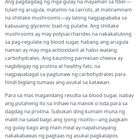
Ang pagdagdag ng mga gulay na mayaman sa fiber—
tulad ng arugula, matamis na carrots, at malinamnam
na shiitake mushrooms—ay lalong nagpapababa sa
kabuuang glycemic load ng putahe. Ang shiitake
mushrooms ay may polysaccharides na nakakatulong
sa pag-regulate ng blood sugar, habang ang arugula
naman ay may mga antioxidant at halos walang
carbohydrates. Ang kaunting parmesan cheese ay
nagbibigay ng protina at healthy fats, na
nagpapabagal sa pagtunaw ng carbohydrates para
hindi biglang tumaas ang asukal sa katawan.
Para sa mas magandang resulta sa blood sugar, isabay
ang putaheng ito sa inihaw na manok o isda para sa
dagdag na protina. Subukan ding kumain muna ng
maliit na salad bago ang iyong risotto—ang pagkain
ng gulay bago ang main meal ay napatunayang
nakakabawas ng pagtaas ng asukal pagkatapos