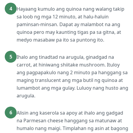
4
Hayaang kumulo ang quinoa nang walang takip
sa loob ng mga 12 minuto, at halu-haluin
paminsan-minsan. Dapat ay malambot na ang
quinoa pero may kaunting tigas pa sa gitna, at
medyo masabaw pa ito sa puntong ito.
5
Ihalo ang tinadtad na arugula, ginadgad na
carrot, at hiniwang shiitake mushroom. Ituloy
ang pagpapakulo nang 2 minuto pa hanggang sa
maging translucent ang mga butil ng quinoa at
lumambot ang mga gulay. Luluoy nang husto ang
arugula.
6
Alisin ang kaserola sa apoy at ihalo ang gadgad
na Parmesan cheese hanggang sa matunaw at
humalo nang maigi. Timplahan ng asin at bagong