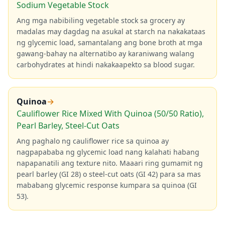
Sodium Vegetable Stock
Ang mga nabibiling vegetable stock sa grocery ay
madalas may dagdag na asukal at starch na nakakataas
ng glycemic load, samantalang ang bone broth at mga
gawang-bahay na alternatibo ay karaniwang walang
carbohydrates at hindi nakakaapekto sa blood sugar.
Quinoa
→
Cauliflower Rice Mixed With Quinoa (50/50 Ratio),
Pearl Barley, Steel-Cut Oats
Ang paghalo ng cauliflower rice sa quinoa ay
nagpapababa ng glycemic load nang kalahati habang
napapanatili ang texture nito. Maaari ring gumamit ng
pearl barley (GI 28) o steel-cut oats (GI 42) para sa mas
mababang glycemic response kumpara sa quinoa (GI
53).