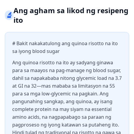
Ang agham sa likod ng resipeng
🔬
ito
# Bakit nakakatulong ang quinoa risotto na ito
sa iyong blood sugar
Ang quinoa risotto na ito ay sadyang ginawa
para sa maayos na pag-manage ng blood sugar,
dahil sa napakababa nitong glycemic load na 3.7
at GI na 32—mas mababa sa limitasyon na 55
para sa mga low-glycemic na pagkain. Ang
pangunahing sangkap, ang quinoa, ay isang
complete protein na may siyam na essential
amino acids, na nagpapabago sa paraan ng
pagproseso ng iyong katawan sa putaheng ito.
Hindi tulad ng tradisyonal na risotto na gawa sa