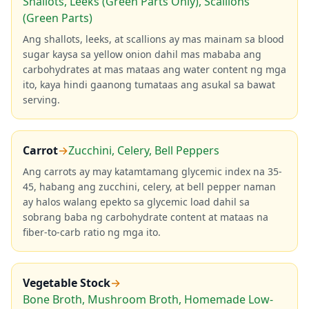
Shallots, Leeks (Green Parts Only), Scallions
(Green Parts)
Ang shallots, leeks, at scallions ay mas mainam sa blood
sugar kaysa sa yellow onion dahil mas mababa ang
carbohydrates at mas mataas ang water content ng mga
ito, kaya hindi gaanong tumataas ang asukal sa bawat
serving.
Carrot
→
Zucchini, Celery, Bell Peppers
Ang carrots ay may katamtamang glycemic index na 35-
45, habang ang zucchini, celery, at bell pepper naman
ay halos walang epekto sa glycemic load dahil sa
sobrang baba ng carbohydrate content at mataas na
fiber-to-carb ratio ng mga ito.
Vegetable Stock
→
Bone Broth, Mushroom Broth, Homemade Low-