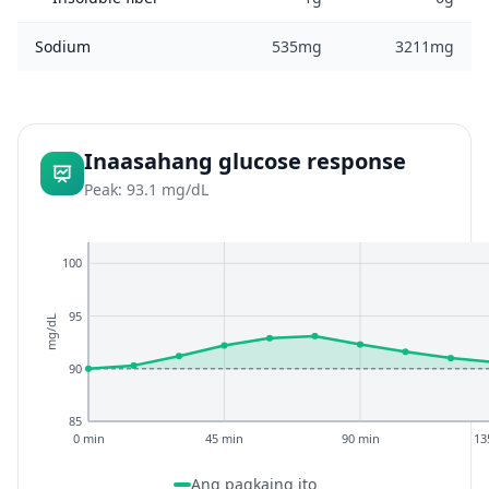
Sodium
535mg
3211mg
Inaasahang glucose response
Peak: 93.1 mg/dL
100
95
mg/dL
90
85
0 min
45 min
90 min
13
Ang pagkaing ito