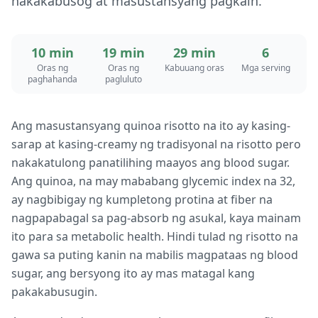
nakakabusog at masustansyang pagkain.
10 min
19 min
29 min
6
Oras ng
Oras ng
Kabuuang oras
Mga serving
paghahanda
pagluluto
Ang masustansyang quinoa risotto na ito ay kasing-
sarap at kasing-creamy ng tradisyonal na risotto pero
nakakatulong panatilihing maayos ang blood sugar.
Ang quinoa, na may mababang glycemic index na 32,
ay nagbibigay ng kumpletong protina at fiber na
nagpapabagal sa pag-absorb ng asukal, kaya mainam
ito para sa metabolic health. Hindi tulad ng risotto na
gawa sa puting kanin na mabilis magpataas ng blood
sugar, ang bersyong ito ay mas matagal kang
pakakabusugin.