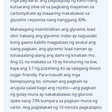
mga pag-aaral, ang pagdagdag ng kahit isang
kutsarang olive oil sa pagkaing mayaman sa
carbohydrate ay maaaring makabawas sa
glycemic response nang hanggang 30%.
Mahalagang maintindihan ang glycemic load
dito: habang ang glycemic index ay nagsasabi
kung gaano kabilis magpataas ng asukal ang
isang pagkain, ang glycemic load naman ay
isinasaalang-alang ang dami ng kinakain mo.
Ang GL na mababa sa 10 ay itinuturing na low,
kaya ang 3.7 ng putaheng ito ay talagang blood-
sugar-friendly. Para masulit ang mga
benepisyong ito, simulan ang pagkain sa
arugula salad bago ang risotto—ang pagkain
ng gulay muna ay nakakabawas ng glucose
spike nang 73% kumpara sa pagkain muna ng
carbs. Ang paglalakad ng 10 minuto pagkatapos