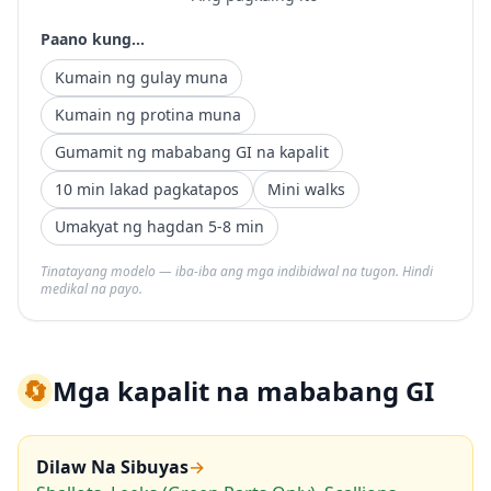
Paano kung...
Kumain ng gulay muna
Kumain ng protina muna
Gumamit ng mababang GI na kapalit
10 min lakad pagkatapos
Mini walks
Umakyat ng hagdan 5-8 min
Tinatayang modelo — iba-iba ang mga indibidwal na tugon. Hindi
medikal na payo.
🔄
Mga kapalit na mababang GI
Dilaw Na Sibuyas
→