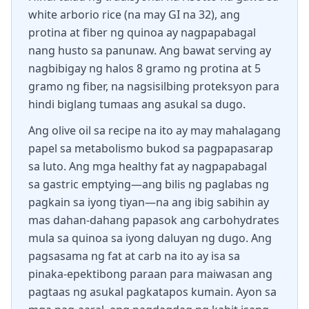
white arborio rice (na may GI na 32), ang
protina at fiber ng quinoa ay nagpapabagal
nang husto sa panunaw. Ang bawat serving ay
nagbibigay ng halos 8 gramo ng protina at 5
gramo ng fiber, na nagsisilbing proteksyon para
hindi biglang tumaas ang asukal sa dugo.
Ang olive oil sa recipe na ito ay may mahalagang
papel sa metabolismo bukod sa pagpapasarap
sa luto. Ang mga healthy fat ay nagpapabagal
sa gastric emptying—ang bilis ng paglabas ng
pagkain sa iyong tiyan—na ang ibig sabihin ay
mas dahan-dahang papasok ang carbohydrates
mula sa quinoa sa iyong daluyan ng dugo. Ang
pagsasama ng fat at carb na ito ay isa sa
pinaka-epektibong paraan para maiwasan ang
pagtaas ng asukal pagkatapos kumain. Ayon sa