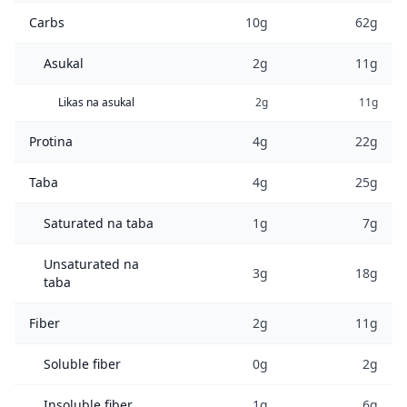
Carbs
10g
62g
Asukal
2g
11g
Likas na asukal
2g
11g
Protina
4g
22g
Taba
4g
25g
Saturated na taba
1g
7g
Unsaturated na
3g
18g
taba
Fiber
2g
11g
Soluble fiber
0g
2g
Insoluble fiber
1g
6g