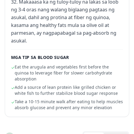
32. Makaaasa ka ng tuloy-tuloy na lakas sa loob
ng 3-4 oras nang walang biglaang pagtaas ng
asukal, dahil ang protina at fiber ng quinoa,
kasama ang healthy fats mula sa olive oil at
parmesan, ay nagpapabagal sa pag-absorb ng
asukal.
MGA TIP SA BLOOD SUGAR
Eat the arugula and vegetables first before the
✓
quinoa to leverage fiber for slower carbohydrate
absorption
Add a source of lean protein like grilled chicken or
✓
white fish to further stabilize blood sugar response
Take a 10-15 minute walk after eating to help muscles
✓
absorb glucose and prevent any minor elevation