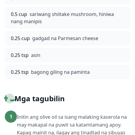
0.5 cup
sariwang shiitake mushroom, hiniwa
nang manipis
0.25 cup
gadgad na Parmesan cheese
0.25 tsp
asin
0.25 tsp
bagong giling na paminta
👨‍🍳
Mga tagubilin
1
Initin ang olive oil sa isang malaking kaserola na
may makapal na puwit sa katamtamang apoy.
Kapag mainit na, ilagay ang tinadtad na sibuyas