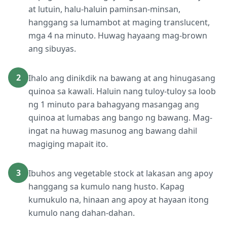
at lutuin, halu-haluin paminsan-minsan,
hanggang sa lumambot at maging translucent,
mga 4 na minuto. Huwag hayaang mag-brown
ang sibuyas.
2
Ihalo ang dinikdik na bawang at ang hinugasang
quinoa sa kawali. Haluin nang tuloy-tuloy sa loob
ng 1 minuto para bahagyang masangag ang
quinoa at lumabas ang bango ng bawang. Mag-
ingat na huwag masunog ang bawang dahil
magiging mapait ito.
3
Ibuhos ang vegetable stock at lakasan ang apoy
hanggang sa kumulo nang husto. Kapag
kumukulo na, hinaan ang apoy at hayaan itong
kumulo nang dahan-dahan.